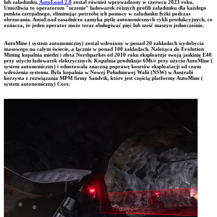
lub załadunku.
AutoLoad 2.0
został również wprowadzony w czerwcu 2023 roku.
Umożliwia to operatorom "uczenie" ładowarek różnych profili załadunku dla każdego
punktu czerpalnego, eliminując potrzebę ich pomocy w załadunku łyżki podczas
obrzucania. AutoLoad zasadniczo zamyka pętlę autonomicznych cykli produkcyjnych, co
oznacza, że jeden operator może teraz obsługiwać pięć lub sześć maszyn jednocześnie.
AutoMine ( system autonomiczny) został wdrożony w ponad 20 zakładach wydobycia
masowego na całym świecie, a łącznie w ponad 100 zakładach. Należąca do Evolution
Mining kopalnia miedzi i złota Northparkes od 2010 roku eksploatuje swoją jaskinię E48
przy użyciu ładowarek elektrycznych. Kopalnia produkuje 6Mt/r przy użyciu AutoMine (
system autonomiczny) i odnotowała znaczną poprawę kosztów eksploatacji od czasu
wdrożenia systemu. Była kopalnia w Nowej Południowej Walii (NSW) w Australii
korzysta z rozwiązania MPM firmy Sandvik, które jest częścią platformy AutoMine (
system autonomiczny) Core.