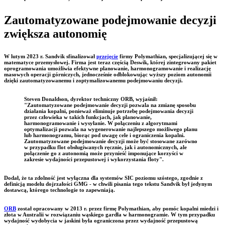
Zautomatyzowane podejmowanie decyzji
zwiększa autonomię
W lutym 2023 r. Sandvik sfinalizował
przejęcie
firmy Polymathian, specjalizującej się w
matematyce przemysłowej. Firma jest teraz częścią Deswik, której zintegrowany pakiet
oprogramowania umożliwia efektywne planowanie, harmonogramowanie i realizację
masowych operacji górniczych, jednocześnie odblokowując wyższy poziom autonomii
dzięki zautomatyzowanemu i zoptymalizowanemu podejmowaniu decyzji.
Steven Donaldson, dyrektor techniczny ORB, wyjaśnił:
"Zautomatyzowane podejmowanie decyzji pozwala na zmianę sposobu
działania kopalni, ponieważ eliminuje potrzebę podejmowania decyzji
przez człowieka w takich funkcjach, jak planowanie,
harmonogramowanie i wysyłanie. W połączeniu z algorytmami
optymalizacji pozwala na wygenerowanie najlepszego możliwego planu
lub harmonogramu, biorąc pod uwagę cele i ograniczenia kopalni.
Zautomatyzowane podejmowanie decyzji może być stosowane zarówno
w przypadku flot obsługiwanych ręcznie, jak i autonomicznych, ale
połączenie go z autonomią może przynieść imponujące korzyści w
zakresie wydajności przepustowej i wykorzystania floty".
Dodał, że ta zdolność jest wyłączna dla systemów SIC poziomu szóstego, zgodnie z
definicją modelu dojrzałości GMG - w chwili pisania tego tekstu Sandvik był jedynym
dostawcą, którego technologie to zapewniają.
ORB
został opracowany w 2013 r. przez firmę Polymathian, aby pomóc kopalni miedzi i
złota w Australii w rozwiązaniu wąskiego gardła w harmonogramie. W tym przypadku
wydajność wydobycia w jaskini była ograniczona przez wydajność przepustową