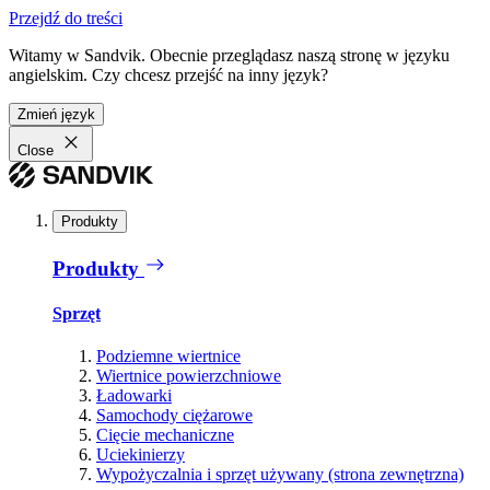
Przejdź do treści
Witamy w Sandvik. Obecnie przeglądasz naszą stronę w języku
angielskim. Czy chcesz przejść na inny język?
Zmień język
Close
Produkty
Produkty
Sprzęt
Podziemne wiertnice
Wiertnice powierzchniowe
Ładowarki
Samochody ciężarowe
Cięcie mechaniczne
Uciekinierzy
Wypożyczalnia i sprzęt używany (strona zewnętrzna)