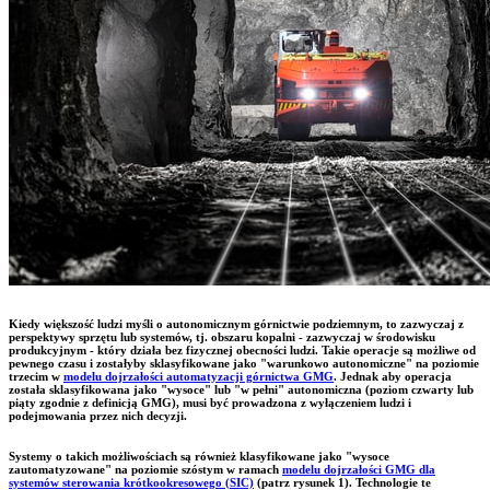
Kiedy większość ludzi myśli o autonomicznym górnictwie podziemnym, to zazwyczaj z
perspektywy sprzętu lub systemów, tj. obszaru kopalni - zazwyczaj w środowisku
produkcyjnym - który działa bez fizycznej obecności ludzi. Takie operacje są możliwe od
pewnego czasu i zostałyby sklasyfikowane jako "warunkowo autonomiczne" na poziomie
trzecim w
modelu dojrzałości automatyzacji górnictwa GMG
. Jednak aby operacja
została sklasyfikowana jako "wysoce" lub "w pełni" autonomiczna (poziom czwarty lub
piąty zgodnie z definicją GMG), musi być prowadzona z wyłączeniem ludzi i
podejmowania przez nich decyzji.
Systemy o takich możliwościach są również klasyfikowane jako "wysoce
zautomatyzowane" na poziomie szóstym w ramach
modelu dojrzałości GMG dla
systemów sterowania krótkookresowego (SIC)
(patrz rysunek 1). Technologie te