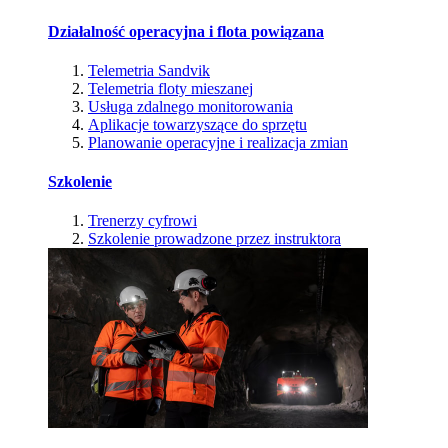
Działalność operacyjna i flota powiązana
Telemetria Sandvik
Telemetria floty mieszanej
Usługa zdalnego monitorowania
Aplikacje towarzyszące do sprzętu
Planowanie operacyjne i realizacja zmian
Szkolenie
Trenerzy cyfrowi
Szkolenie prowadzone przez instruktora