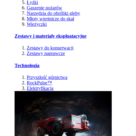
Łyżki
Gaszenie pożarów
Narzędzia do obróbki gleby
Młoty wiertnicze do skał
Wieżyczki
Zestawy i materiały eksploatacyjne
Zestawy do konserwacji
Zestawy naprawcze
Technologia
Przyszłość górnictwa
RockPulse™
Elektryfikacja