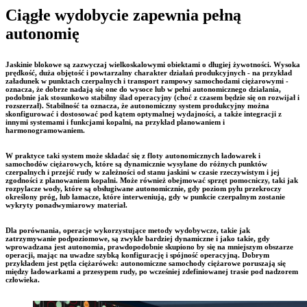
Ciągłe wydobycie zapewnia pełną
autonomię
Jaskinie blokowe są zazwyczaj wielkoskalowymi obiektami o długiej żywotności. Wysoka
prędkość, duża objętość i powtarzalny charakter działań produkcyjnych - na przykład
załadunek w punktach czerpalnych i transport rampowy samochodami ciężarowymi -
oznacza, że dobrze nadają się one do wysoce lub w pełni autonomicznego działania,
podobnie jak stosunkowo stabilny ślad operacyjny (choć z czasem będzie się on rozwijał i
rozszerzał). Stabilność ta oznacza, że autonomiczny system produkcyjny można
skonfigurować i dostosować pod kątem optymalnej wydajności, a także integracji z
innymi systemami i funkcjami kopalni, na przykład planowaniem i
harmonogramowaniem.
W praktyce taki system może składać się z floty autonomicznych ładowarek i
samochodów ciężarowych, które są dynamicznie wysyłane do różnych punktów
czerpalnych i przejść rudy w zależności od stanu jaskini w czasie rzeczywistym i jej
zgodności z planowaniem kopalni. Może również obejmować sprzęt pomocniczy, taki jak
rozpylacze wody, które są obsługiwane autonomicznie, gdy poziom pyłu przekroczy
określony próg, lub łamacze, które interweniują, gdy w punkcie czerpalnym zostanie
wykryty ponadwymiarowy materiał.
Dla porównania, operacje wykorzystujące metody wydobywcze, takie jak
zatrzymywanie podpoziomowe, są zwykle bardziej dynamiczne i jako takie, gdy
wprowadzana jest autonomia, prawdopodobnie skupiono by się na mniejszym obszarze
operacji, mając na uwadze szybką konfigurację i spójność operacyjną. Dobrym
przykładem jest pętla ciężarówek: autonomiczne samochody ciężarowe poruszają się
między ładowarkami a przesypem rudy, po wcześniej zdefiniowanej trasie pod nadzorem
człowieka.