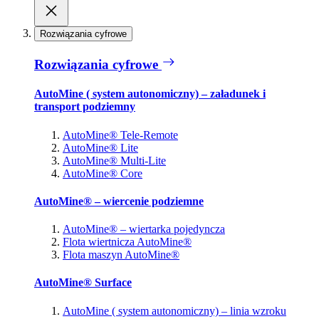
Rozwiązania cyfrowe
Rozwiązania cyfrowe
AutoMine ( system autonomiczny) – załadunek i
transport podziemny
AutoMine® Tele-Remote
AutoMine® Lite
AutoMine® Multi-Lite
AutoMine® Core
AutoMine® – wiercenie podziemne
AutoMine® – wiertarka pojedyncza
Flota wiertnicza AutoMine®
Flota maszyn AutoMine®
AutoMine® Surface
AutoMine ( system autonomiczny) – linia wzroku