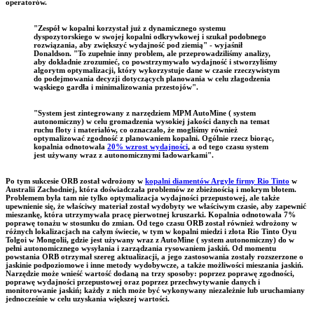
operatorów.
"Zespół w kopalni korzystał już z dynamicznego systemu
dyspozytorskiego w swojej kopalni odkrywkowej i szukał podobnego
rozwiązania, aby zwiększyć wydajność pod ziemią" - wyjaśnił
Donaldson. "To zupełnie inny problem, ale przeprowadziliśmy analizy,
aby dokładnie zrozumieć, co powstrzymywało wydajność i stworzyliśmy
algorytm optymalizacji, który wykorzystuje dane w czasie rzeczywistym
do podejmowania decyzji dotyczących planowania w celu złagodzenia
wąskiego gardła i minimalizowania przestojów".
"System jest zintegrowany z narzędziem MPM AutoMine ( system
autonomiczny) w celu gromadzenia wysokiej jakości danych na temat
ruchu floty i materiałów, co oznaczało, że mogliśmy również
optymalizować zgodność z planowaniem kopalni. Ogólnie rzecz biorąc,
kopalnia odnotowała
20% wzrost wydajności
, a od tego czasu system
jest używany wraz z autonomicznymi ładowarkami".
Po tym sukcesie ORB został wdrożony w
kopalni diamentów Argyle firmy Rio Tinto
w
Australii Zachodniej, która doświadczała problemów ze zbieżnością i mokrym błotem.
Problemem była tam nie tylko optymalizacja wydajności przepustowej, ale także
upewnienie się, że właściwy materiał został wydobyty we właściwym czasie, aby zapewnić
mieszankę, która utrzymywała pracę pierwotnej kruszarki. Kopalnia odnotowała 7%
poprawę tonażu w stosunku do zmian. Od tego czasu ORB został również wdrożony w
różnych lokalizacjach na całym świecie, w tym w kopalni miedzi i złota Rio Tinto Oyu
Tolgoi w Mongolii, gdzie jest używany wraz z AutoMine ( system autonomiczny) do w
pełni autonomicznego wysyłania i zarządzania rysowaniem jaskiń. Od momentu
powstania ORB otrzymał szereg aktualizacji, a jego zastosowania zostały rozszerzone o
jaskinie podpoziomowe i inne metody wydobywcze, a także możliwości mieszania jaskiń.
Narzędzie może wnieść wartość dodaną na trzy sposoby: poprzez poprawę zgodności,
poprawę wydajności przepustowej oraz poprzez przechwytywanie danych i
monitorowanie jaskiń; każdy z nich może być wykonywany niezależnie lub uruchamiany
jednocześnie w celu uzyskania większej wartości.