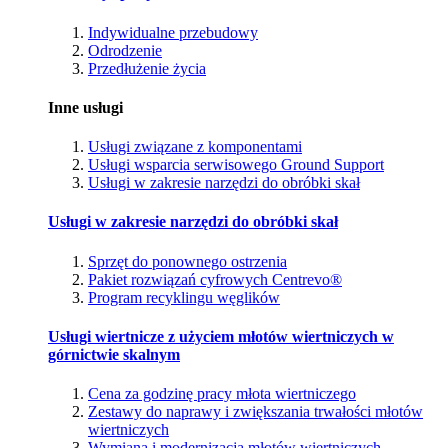
Indywidualne przebudowy
Odrodzenie
Przedłużenie życia
Inne usługi
Usługi związane z komponentami
Usługi wsparcia serwisowego Ground Support
Usługi w zakresie narzędzi do obróbki skał
Usługi w zakresie narzędzi do obróbki skał
Sprzęt do ponownego ostrzenia
Pakiet rozwiązań cyfrowych Centrevo®
Program recyklingu węglików
Usługi wiertnicze z użyciem młotów wiertniczych w
górnictwie skalnym
Cena za godzinę pracy młota wiertniczego
Zestawy do naprawy i zwiększania trwałości młotów
wiertniczych
Wymiana i modernizacja młotów wiertniczych