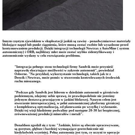
Innym częstym zjawiskiem w eksploatacji jaskiń są zawisy - ponadwymiarowe materiały
blokujące napęd lub punkt ciągnienia, które muszą zostać rozbite lub wysadzone przed
kontynuowaniem produkcji. Dzięki integracji technologii Newtrax z AutoMine ( system
autonomiczny) i ORB, najbliższy młot może zostać szybko zidentyfikowany i
autonomicznie wysłany w celu rozwiązania problemu.
"Integracja pełnego stosu technologii firmy Sandvik może przynieść
naprawdę ekscytujące możliwości w zakresie autonomii", powiedział
Osborne. "Na przykład, wykorzystanie technologii, takich jak te z
Deswik i Newtrax, może pomóc w stworzeniu kontrolowanych środowisk
ruchu mieszanego.
"Podczas gdy Sandvik jest liderem w dziedzinie autonomii w górnictwie
podziemnym, zdajemy sobie sprawę, że prawdopodobnie nie jesteśmy
jedynym dostawcą pracującym w jaskini blokowej. Naszym celem jest
stworzenie interoperacyjnej, w pełni autonomicznej platformy górniczej
z kompleksową optymalizacją, od planowania po wysyłkę i wykonanie.
Dzięki tej wizji kładziemy podwaliny pod następne 20-30 lat bezpiecznej,
zrównoważonej produkcji minerałów i metali".
Donaldson zgodził się z tym: "Jaskinie, które są obecnie opracowywane,
są gorętsze, głębsze i bardziej wymagające geotechnicznie niż
kiedykolwiek wcześniej. Pełna autonomia jest tym, co uczyni te operacje