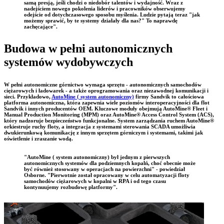
samą presją, jeśli chodzi o niedobór talentów i wydajność. Wraz z
nadejściem nowego pokolenia liderów i pracowników obserwujemy
odejście od dotychczasowego sposobu myślenia. Ludzie pytają teraz "jak
możemy sprawić, by te systemy działały dla nas?" To naprawdę
zachęcające".
Budowa w pełni autonomicznych
systemów wydobywczych
W pełni autonomiczne górnictwo wymaga sprzętu - autonomicznych samochodów
ciężarowych i ładowarek - a także oprogramowania oraz niezawodnej komunikacji i
sieci. Przykładowo,
AutoMine ( system autonomiczny)
firmy Sandvik to całościowa
platforma autonomiczna, która zapewnia wiele poziomów interoperacyjności dla flot
Sandvik i innych producentów OEM. Kluczowe moduły obejmują AutoMine® Fleet i
Manual Production Monitoring (MPM) oraz AutoMine® Access Control System (ACS),
który nadzoruje bezpieczeństwo funkcjonalne. System zarządzania ruchem AutoMine®
orkiestruje ruchy floty, a integracja z systemami sterowania SCADA umożliwia
dwukierunkową komunikację z innym sprzętem górniczym i systemami, takimi jak
oświetlenie i zraszanie wodą.
"AutoMine ( system autonomiczny) był jednym z pierwszych
autonomicznych systemów dla podziemnych kopalń, choć obecnie może
być również stosowany w operacjach na powierzchni" - powiedział
Osborne. "Pierwotnie został opracowany w celu automatyzacji floty
samochodów ciężarowych w kopalni w RPA i od tego czasu
kontynuujemy rozbudowę platformy".