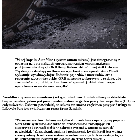
"W tej kopalni AutoMine ( system autonomiczny) jest zintegrowany z
opartym na optymalizacji oprogramowaniem wspomagającym
podejmowanie decyzji ORB firmy Polymathian" - wyjaśnił Osborne.
"Systemy te działają na flocie maszyn konkurencyjnych. AutoMine®
wykonuje wysokowydajne śledzenie pojazdów i materiałów oraz
raportuje rzeczywiste cykle. ORB następnie wykorzystuje te dane, aby
zrozumieć stan jaskini, zaktualizować rysunek jaskini i dostarczyć
operatorom nowe zlecenia wysyłki".
AutoMine ( system autonomiczny) osiągnął niedawno kamień milowy w dziedzinie
bezpieczeństwa, jakim jest ponad siedem milionów godzin pracy bez wypadków (LTI) na
całym świecie. Osborne powiedział, że sukces ten można częściowo przypisać usługom
Lifecycle Services świadczonym przez firmę Sandvik.
"Wnosimy wartość dodaną nie tylko do działalności operacyjnej poprzez
wdrażanie systemów, ale także do pracowników, rozwijając ich
ekspertyzę i pewność siebie w zakresie systemów autonomicznych" -
powiedział. "Zarządzanie zmianą i podnoszenie kwalifikacji jest ważną
częścią udanych wdrożeń systemów autonomicznych. Gwarantuje to, że
po uruchomieniu systemu nie dojdzie do strat w produkcji".