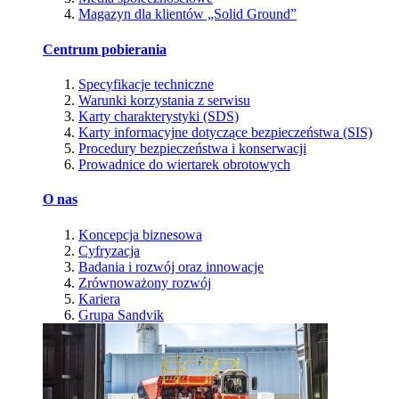
Magazyn dla klientów „Solid Ground”
Centrum pobierania
Specyfikacje techniczne
Warunki korzystania z serwisu
Karty charakterystyki (SDS)
Karty informacyjne dotyczące bezpieczeństwa (SIS)
Procedury bezpieczeństwa i konserwacji
Prowadnice do wiertarek obrotowych
O nas
Koncepcja biznesowa
Cyfryzacja
Badania i rozwój oraz innowacje
Zrównoważony rozwój
Kariera
Grupa Sandvik