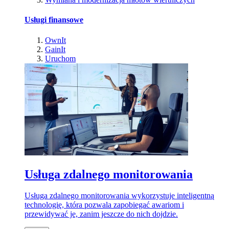
Usługi finansowe
OwnIt
GainIt
Uruchom
Usługa zdalnego monitorowania
Usługa zdalnego monitorowania wykorzystuje inteligentną
technologię, która pozwala zapobiegać awariom i
przewidywać je, zanim jeszcze do nich dojdzie.