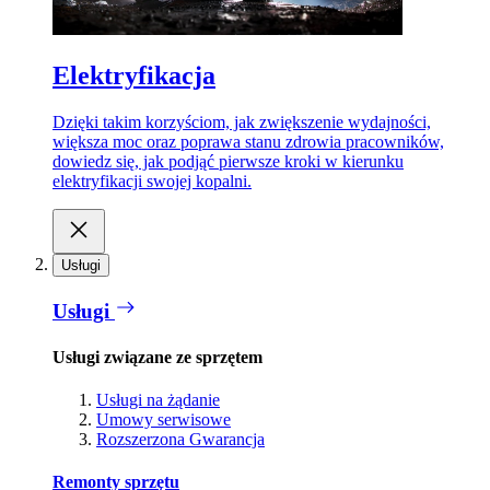
Elektryfikacja
Dzięki takim korzyściom, jak zwiększenie wydajności,
większa moc oraz poprawa stanu zdrowia pracowników,
dowiedz się, jak podjąć pierwsze kroki w kierunku
elektryfikacji swojej kopalni.
Usługi
Usługi
Usługi związane ze sprzętem
Usługi na żądanie
Umowy serwisowe
Rozszerzona Gwarancja
Remonty sprzętu