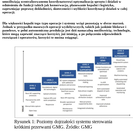
umożliwiają scentralizowanemu koordynatorowi optymalizację sprzętu i działań w
odniesieniu do funkcji takich jak konserwacja, planowanie kopalni i logistyka,
zapewniając poprawę dokładności, skuteczności i szybkości koordynacji działań w całej
operacji.
Dla większości kopalń tego typu operacje i systemy wciąż pozostają w sferze marzeń.
Jednak w przypadku masowych operacji wydobywczych, takich jak jaskinie blokowe i
panelowe, w pełni autonomiczna produkcja jest dziś namacalną możliwością; technologie,
które mogą zapewnić znaczące korzyści, już istnieją, a po połączeniu odpowiednich
rozwiązań i operatorów, korzyści te można osiągnąć.
Rysunek 1: Poziomy dojrzałości systemu sterowania
krótkimi przerwami GMG. Źródło: GMG