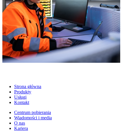
Strona główna
Produkty
Usługi
Kontakt
Centrum pobierania
Wiadomości i media
O nas
Kariera