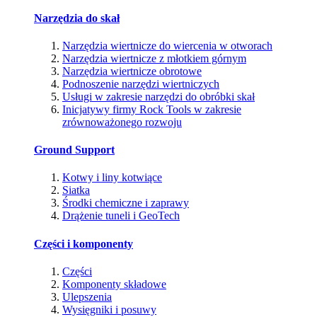
Narzędzia do skał
Narzędzia wiertnicze do wiercenia w otworach
Narzędzia wiertnicze z młotkiem górnym
Narzędzia wiertnicze obrotowe
Podnoszenie narzędzi wiertniczych
Usługi w zakresie narzędzi do obróbki skał
Inicjatywy firmy Rock Tools w zakresie
zrównoważonego rozwoju
Ground Support
Kotwy i liny kotwiące
Siatka
Środki chemiczne i zaprawy
Drążenie tuneli i GeoTech
Części i komponenty
Części
Komponenty składowe
Ulepszenia
Wysięgniki i posuwy