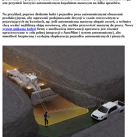
one przynieść korzyści autonomicznym kopalniom masowym na kilka sposobów.
Na przykład, poprzez śledzenie ludzi i pojazdów poza autonomicznymi obszarami
produkcyjnymi, aby usprawnić podejmowanie decyzji w czasie rzeczywistym w
pojawiających się kwestiach, np. jeśli autonomiczna maszyna ulegnie awarii, a technicy
chcą wysłać najbliższą ekipę serwisową, aby szybko przywrócić maszynę do pracy. Nowy
system unikania kolizji
firmy z możliwością interwencji operatora jest również
opracowywany w celu pełnej integracji z AutoMine ( system autonomiczny), aby
umożliwić bezpieczną i wydajną eksploatację pojazdów autonomicznych i pieszych.