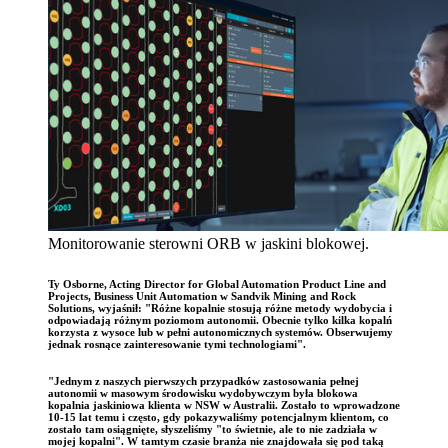
Monitorowanie sterowni ORB w jaskini blokowej.
Ty Osborne, Acting Director for Global Automation Product Line and
Projects, Business Unit Automation w Sandvik Mining and Rock
Solutions, wyjaśnił: "Różne kopalnie stosują różne metody wydobycia i
odpowiadają różnym poziomom autonomii. Obecnie tylko kilka kopalń
korzysta z wysoce lub w pełni autonomicznych systemów. Obserwujemy
jednak rosnące zainteresowanie tymi technologiami".
"Jednym z naszych pierwszych przypadków zastosowania pełnej
autonomii w masowym środowisku wydobywczym była blokowa
kopalnia jaskiniowa klienta w NSW w Australii. Zostało to wprowadzone
10-15 lat temu i często, gdy pokazywaliśmy potencjalnym klientom, co
zostało tam osiągnięte, słyszeliśmy "to świetnie, ale to nie zadziała w
mojej kopalni". W tamtym czasie branża nie znajdowała się pod taką