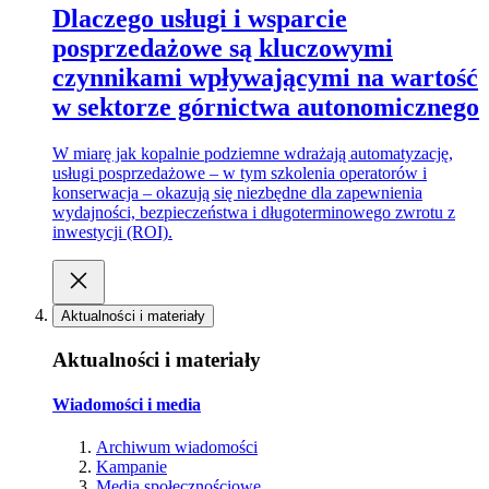
Dlaczego usługi i wsparcie
posprzedażowe są kluczowymi
czynnikami wpływającymi na wartość
w sektorze górnictwa autonomicznego
W miarę jak kopalnie podziemne wdrażają automatyzację,
usługi posprzedażowe – w tym szkolenia operatorów i
konserwacja – okazują się niezbędne dla zapewnienia
wydajności, bezpieczeństwa i długoterminowego zwrotu z
inwestycji (ROI).
Aktualności i materiały
Aktualności i materiały
Wiadomości i media
Archiwum wiadomości
Kampanie
Media społecznościowe