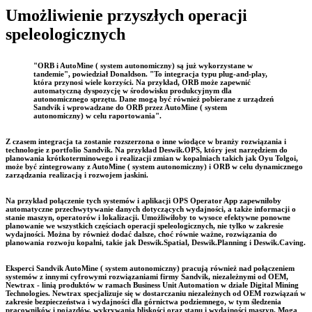
Umożliwienie przyszłych operacji
speleologicznych
"ORB i AutoMine ( system autonomiczny) są już wykorzystane w
tandemie", powiedział Donaldson. "To integracja typu plug-and-play,
która przynosi wiele korzyści. Na przykład, ORB może zapewnić
automatyczną dyspozycję w środowisku produkcyjnym dla
autonomicznego sprzętu. Dane mogą być również pobierane z urządzeń
Sandvik i wprowadzane do ORB przez AutoMine ( system
autonomiczny) w celu raportowania".
Z czasem integracja ta zostanie rozszerzona o inne wiodące w branży rozwiązania i
technologie z portfolio Sandvik. Na przykład Deswik.OPS, który jest narzędziem do
planowania krótkoterminowego i realizacji zmian w kopalniach takich jak Oyu Tolgoi,
może być zintegrowany z AutoMine ( system autonomiczny) i ORB w celu dynamicznego
zarządzania realizacją i rozwojem jaskini.
Na przykład połączenie tych systemów i aplikacji OPS Operator App zapewniłoby
automatyczne przechwytywanie danych dotyczących wydajności, a także informacji o
stanie maszyn, operatorów i lokalizacji. Umożliwiłoby to wysoce efektywne ponowne
planowanie we wszystkich częściach operacji speleologicznych, nie tylko w zakresie
wydajności. Można by również dodać dalsze, choć równie ważne, rozwiązania do
planowania rozwoju kopalni, takie jak Deswik.Spatial, Deswik.Planning i Deswik.Caving.
Eksperci Sandvik AutoMine ( system autonomiczny) pracują również nad połączeniem
systemów z innymi cyfrowymi rozwiązaniami firmy Sandvik, niezależnymi od OEM,
Newtrax - linią produktów w ramach Business Unit Automation w dziale Digital Mining
Technologies. Newtrax specjalizuje się w dostarczaniu niezależnych od OEM rozwiązań w
zakresie bezpieczeństwa i wydajności dla górnictwa podziemnego, w tym śledzenia
pracowników i pojazdów, wykrywania bliskości oraz stanu i wydajności maszyn. Mogą