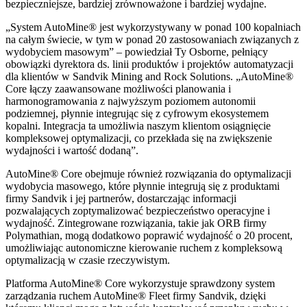
bezpieczniejsze, bardziej zrównoważone i bardziej wydajne.
„System AutoMine® jest wykorzystywany w ponad 100 kopalniach
na całym świecie, w tym w ponad 20 zastosowaniach związanych z
wydobyciem masowym” – powiedział Ty Osborne, pełniący
obowiązki dyrektora ds. linii produktów i projektów automatyzacji
dla klientów w Sandvik Mining and Rock Solutions. „AutoMine®
Core łączy zaawansowane możliwości planowania i
harmonogramowania z najwyższym poziomem autonomii
podziemnej, płynnie integrując się z cyfrowym ekosystemem
kopalni. Integracja ta umożliwia naszym klientom osiągnięcie
kompleksowej optymalizacji, co przekłada się na zwiększenie
wydajności i wartość dodaną”.
AutoMine® Core obejmuje również rozwiązania do optymalizacji
wydobycia masowego, które płynnie integrują się z produktami
firmy Sandvik i jej partnerów, dostarczając informacji
pozwalających zoptymalizować bezpieczeństwo operacyjne i
wydajność. Zintegrowane rozwiązania, takie jak ORB firmy
Polymathian, mogą dodatkowo poprawić wydajność o 20 procent,
umożliwiając autonomiczne kierowanie ruchem z kompleksową
optymalizacją w czasie rzeczywistym.
Platforma AutoMine® Core wykorzystuje sprawdzony system
zarządzania ruchem AutoMine® Fleet firmy Sandvik, dzięki