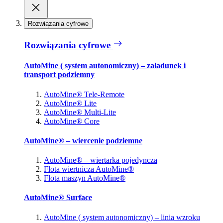
Rozwiązania cyfrowe
Rozwiązania cyfrowe
AutoMine ( system autonomiczny) – załadunek i
transport podziemny
AutoMine® Tele-Remote
AutoMine® Lite
AutoMine® Multi-Lite
AutoMine® Core
AutoMine® – wiercenie podziemne
AutoMine® – wiertarka pojedyncza
Flota wiertnicza AutoMine®
Flota maszyn AutoMine®
AutoMine® Surface
AutoMine ( system autonomiczny) – linia wzroku