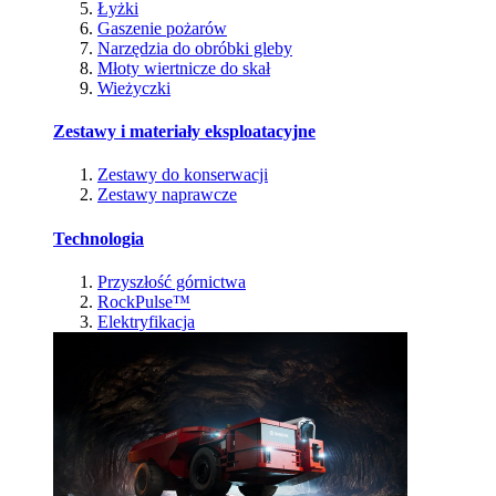
Łyżki
Gaszenie pożarów
Narzędzia do obróbki gleby
Młoty wiertnicze do skał
Wieżyczki
Zestawy i materiały eksploatacyjne
Zestawy do konserwacji
Zestawy naprawcze
Technologia
Przyszłość górnictwa
RockPulse™
Elektryfikacja