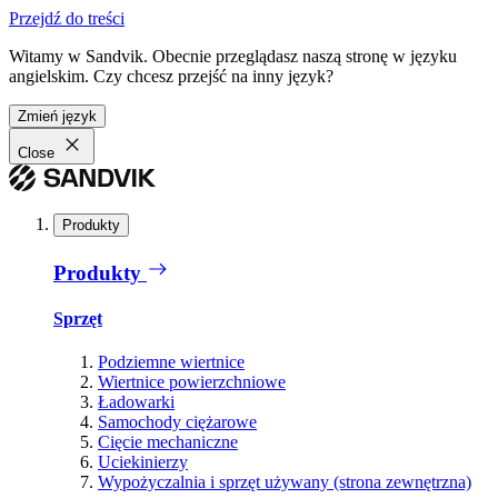
Przejdź do treści
Witamy w Sandvik. Obecnie przeglądasz naszą stronę w języku
angielskim. Czy chcesz przejść na inny język?
Zmień język
Close
Produkty
Produkty
Sprzęt
Podziemne wiertnice
Wiertnice powierzchniowe
Ładowarki
Samochody ciężarowe
Cięcie mechaniczne
Uciekinierzy
Wypożyczalnia i sprzęt używany (strona zewnętrzna)