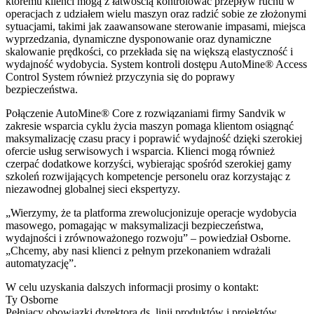
któremu klienci mogą z łatwością kontrolować przepływ ruchu w
operacjach z udziałem wielu maszyn oraz radzić sobie ze złożonymi
sytuacjami, takimi jak zaawansowane sterowanie impasami, miejsca
wyprzedzania, dynamiczne dysponowanie oraz dynamiczne
skalowanie prędkości, co przekłada się na większą elastyczność i
wydajność wydobycia. System kontroli dostępu AutoMine® Access
Control System również przyczynia się do poprawy
bezpieczeństwa.
Połączenie AutoMine® Core z rozwiązaniami firmy Sandvik w
zakresie wsparcia cyklu życia maszyn pomaga klientom osiągnąć
maksymalizację czasu pracy i poprawić wydajność dzięki szerokiej
ofercie usług serwisowych i wsparcia. Klienci mogą również
czerpać dodatkowe korzyści, wybierając spośród szerokiej gamy
szkoleń rozwijających kompetencje personelu oraz korzystając z
niezawodnej globalnej sieci ekspertyzy.
„Wierzymy, że ta platforma zrewolucjonizuje operacje wydobycia
masowego, pomagając w maksymalizacji bezpieczeństwa,
wydajności i zrównoważonego rozwoju” – powiedział Osborne.
„Chcemy, aby nasi klienci z pełnym przekonaniem wdrażali
automatyzację”.
W celu uzyskania dalszych informacji prosimy o kontakt:
Ty Osborne
Pełniący obowiązki dyrektora ds. linii produktów i projektów