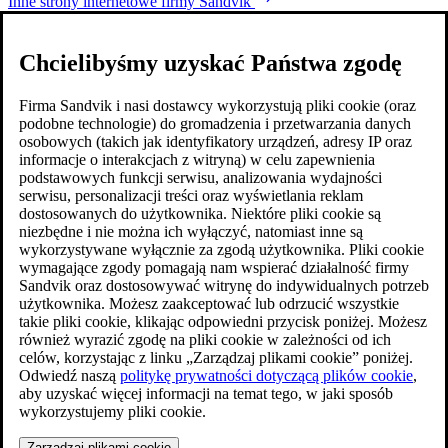
Inne strony internetowe firmy Sandvik
Chcielibyśmy uzyskać Państwa zgodę
Firma Sandvik i nasi dostawcy wykorzystują pliki cookie (oraz
podobne technologie) do gromadzenia i przetwarzania danych
osobowych (takich jak identyfikatory urządzeń, adresy IP oraz
informacje o interakcjach z witryną) w celu zapewnienia
podstawowych funkcji serwisu, analizowania wydajności
serwisu, personalizacji treści oraz wyświetlania reklam
dostosowanych do użytkownika. Niektóre pliki cookie są
niezbędne i nie można ich wyłączyć, natomiast inne są
wykorzystywane wyłącznie za zgodą użytkownika. Pliki cookie
wymagające zgody pomagają nam wspierać działalność firmy
Sandvik oraz dostosowywać witrynę do indywidualnych potrzeb
użytkownika. Możesz zaakceptować lub odrzucić wszystkie
takie pliki cookie, klikając odpowiedni przycisk poniżej. Możesz
również wyrazić zgodę na pliki cookie w zależności od ich
celów, korzystając z linku „Zarządzaj plikami cookie” poniżej.
Odwiedź naszą
politykę prywatności dotyczącą plików cookie
,
aby uzyskać więcej informacji na temat tego, w jaki sposób
wykorzystujemy pliki cookie.
Zarządzaj plikami cookie