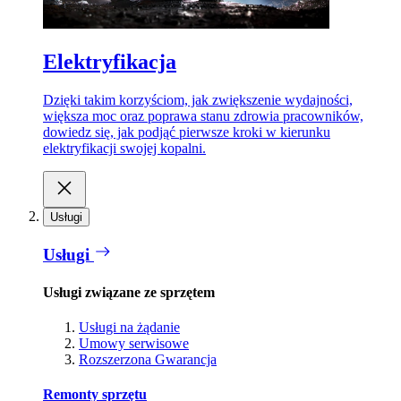
Elektryfikacja
Dzięki takim korzyściom, jak zwiększenie wydajności,
większa moc oraz poprawa stanu zdrowia pracowników,
dowiedz się, jak podjąć pierwsze kroki w kierunku
elektryfikacji swojej kopalni.
Usługi
Usługi
Usługi związane ze sprzętem
Usługi na żądanie
Umowy serwisowe
Rozszerzona Gwarancja
Remonty sprzętu