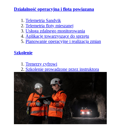
Działalność operacyjna i flota powiązana
Telemetria Sandvik
Telemetria floty mieszanej
Usługa zdalnego monitorowania
Aplikacje towarzyszące do sprzętu
Planowanie operacyjne i realizacja zmian
Szkolenie
Trenerzy cyfrowi
Szkolenie prowadzone przez instruktora