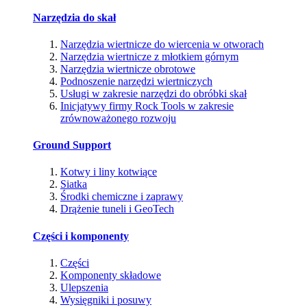
Narzędzia do skał
Narzędzia wiertnicze do wiercenia w otworach
Narzędzia wiertnicze z młotkiem górnym
Narzędzia wiertnicze obrotowe
Podnoszenie narzędzi wiertniczych
Usługi w zakresie narzędzi do obróbki skał
Inicjatywy firmy Rock Tools w zakresie
zrównoważonego rozwoju
Ground Support
Kotwy i liny kotwiące
Siatka
Środki chemiczne i zaprawy
Drążenie tuneli i GeoTech
Części i komponenty
Części
Komponenty składowe
Ulepszenia
Wysięgniki i posuwy