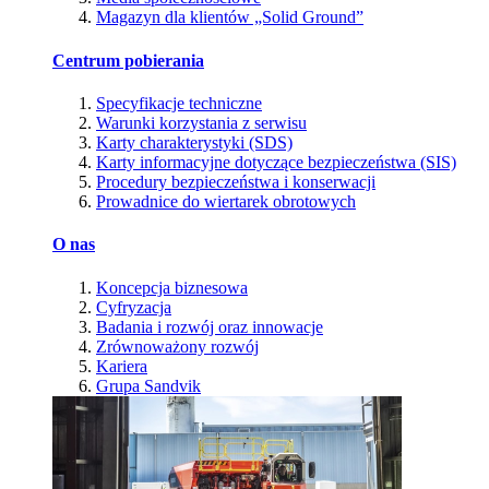
Magazyn dla klientów „Solid Ground”
Centrum pobierania
Specyfikacje techniczne
Warunki korzystania z serwisu
Karty charakterystyki (SDS)
Karty informacyjne dotyczące bezpieczeństwa (SIS)
Procedury bezpieczeństwa i konserwacji
Prowadnice do wiertarek obrotowych
O nas
Koncepcja biznesowa
Cyfryzacja
Badania i rozwój oraz innowacje
Zrównoważony rozwój
Kariera
Grupa Sandvik