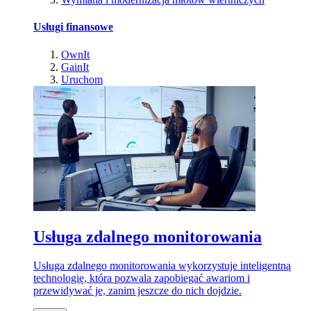
Usługi finansowe
OwnIt
GainIt
Uruchom
Usługa zdalnego monitorowania
Usługa zdalnego monitorowania wykorzystuje inteligentną
technologię, która pozwala zapobiegać awariom i
przewidywać je, zanim jeszcze do nich dojdzie.