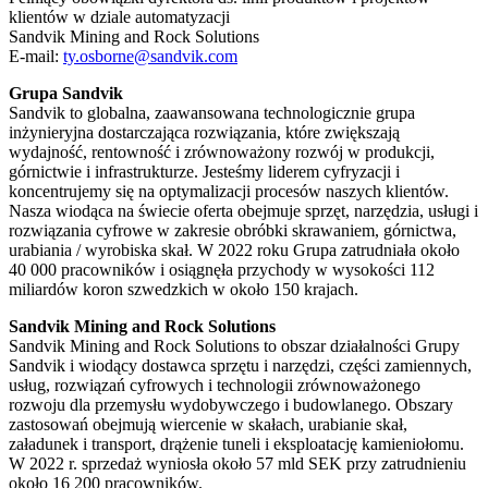
klientów w dziale automatyzacji
Sandvik Mining and Rock Solutions
E-mail:
ty.osborne@sandvik.com
Grupa Sandvik
Sandvik to globalna, zaawansowana technologicznie grupa
inżynieryjna dostarczająca rozwiązania, które zwiększają
wydajność, rentowność i zrównoważony rozwój w produkcji,
górnictwie i infrastrukturze. Jesteśmy liderem cyfryzacji i
koncentrujemy się na optymalizacji procesów naszych klientów.
Nasza wiodąca na świecie oferta obejmuje sprzęt, narzędzia, usługi i
rozwiązania cyfrowe w zakresie obróbki skrawaniem, górnictwa,
urabiania / wyrobiska skał. W 2022 roku Grupa zatrudniała około
40 000 pracowników i osiągnęła przychody w wysokości 112
miliardów koron szwedzkich w około 150 krajach.
Sandvik Mining and Rock Solutions
Sandvik Mining and Rock Solutions to obszar działalności Grupy
Sandvik i wiodący dostawca sprzętu i narzędzi, części zamiennych,
usług, rozwiązań cyfrowych i technologii zrównoważonego
rozwoju dla przemysłu wydobywczego i budowlanego. Obszary
zastosowań obejmują wiercenie w skałach, urabianie skał,
załadunek i transport, drążenie tuneli i eksploatację kamieniołomu.
W 2022 r. sprzedaż wyniosła około 57 mld SEK przy zatrudnieniu
około 16 200 pracowników.