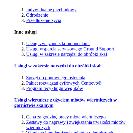
Indywidualne przebudowy
Odrodzenie
Przedłużenie życia
Inne usługi
Usługi związane z komponentami
Usługi wsparcia serwisowego Ground Support
Usługi w zakresie narzędzi do obróbki skał
Usługi w zakresie narzędzi do obróbki skał
Sprzęt do ponownego ostrzenia
Pakiet rozwiązań cyfrowych Centrevo®
Program recyklingu węglików
Usługi wiertnicze z użyciem młotów wiertniczych w
górnictwie skalnym
Cena za godzinę pracy młota wiertniczego
Zestawy do naprawy i zwiększania trwałości młotów
wiertniczych
Wymiana i modernizacja młotów wiertniczych