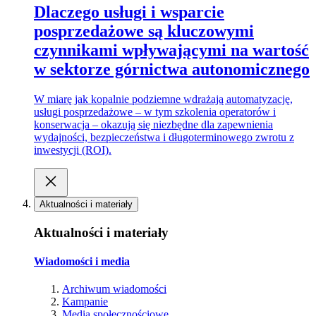
Dlaczego usługi i wsparcie
posprzedażowe są kluczowymi
czynnikami wpływającymi na wartość
w sektorze górnictwa autonomicznego
W miarę jak kopalnie podziemne wdrażają automatyzację,
usługi posprzedażowe – w tym szkolenia operatorów i
konserwacja – okazują się niezbędne dla zapewnienia
wydajności, bezpieczeństwa i długoterminowego zwrotu z
inwestycji (ROI).
Aktualności i materiały
Aktualności i materiały
Wiadomości i media
Archiwum wiadomości
Kampanie
Media społecznościowe