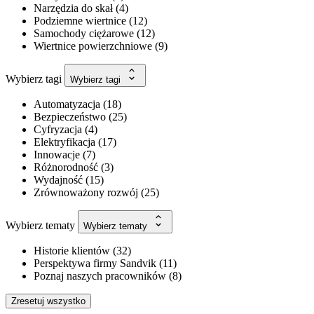
Narzędzia do skał
(
4
)
Podziemne wiertnice
(
12
)
Samochody ciężarowe
(
12
)
Wiertnice powierzchniowe
(
9
)
Wybierz tagi
Wybierz tagi
Automatyzacja
(
18
)
Bezpieczeństwo
(
25
)
Cyfryzacja
(
4
)
Elektryfikacja
(
17
)
Innowacje
(
7
)
Różnorodność
(
3
)
Wydajność
(
15
)
Zrównoważony rozwój
(
25
)
Wybierz tematy
Wybierz tematy
Historie klientów
(
32
)
Perspektywa firmy Sandvik
(
11
)
Poznaj naszych pracowników
(
8
)
Zresetuj wszystko