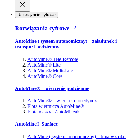
Rozwiązania cyfrowe
Rozwiązania cyfrowe
AutoMine ( system autonomiczny) – załadunek i
transport podziemny
AutoMine® Tele-Remote
AutoMine® Lite
AutoMine® Multi-Lite
AutoMine® Core
AutoMine® – wiercenie podziemne
AutoMine® – wiertarka pojedyncza
Flota wiertnicza AutoMine®
Flota maszyn AutoMine®
AutoMine® Surface
AutoMine ( system autonomiczny) – linia wzroku