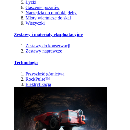
Łyżki
Gaszenie pożarów
Narzędzia do obróbki gleby
Młoty wiertnicze do skał
Wieżyczki
Zestawy i materiały eksploatacyjne
Zestawy do konserwacji
Zestawy naprawcze
Technologia
Przyszłość górnictwa
RockPulse™
Elektryfikacja