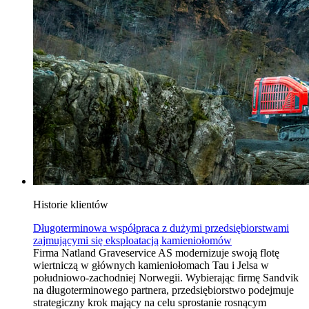
Historie klientów
Długoterminowa współpraca z dużymi przedsiębiorstwami
zajmującymi się eksploatacją kamieniołomów
Firma Natland Graveservice AS modernizuje swoją flotę
wiertniczą w głównych kamieniołomach Tau i Jelsa w
południowo-zachodniej Norwegii. Wybierając firmę Sandvik
na długoterminowego partnera, przedsiębiorstwo podejmuje
strategiczny krok mający na celu sprostanie rosnącym