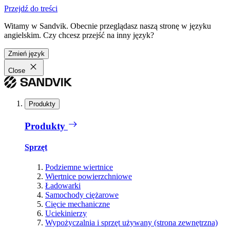
Przejdź do treści
Witamy w Sandvik. Obecnie przeglądasz naszą stronę w języku
angielskim. Czy chcesz przejść na inny język?
Zmień język
Close
Produkty
Produkty
Sprzęt
Podziemne wiertnice
Wiertnice powierzchniowe
Ładowarki
Samochody ciężarowe
Cięcie mechaniczne
Uciekinierzy
Wypożyczalnia i sprzęt używany (strona zewnętrzna)