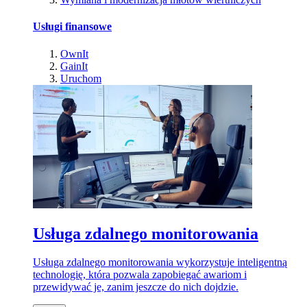
Usługi finansowe
OwnIt
GainIt
Uruchom
Usługa zdalnego monitorowania
Usługa zdalnego monitorowania wykorzystuje inteligentną
technologię, która pozwala zapobiegać awariom i
przewidywać je, zanim jeszcze do nich dojdzie.