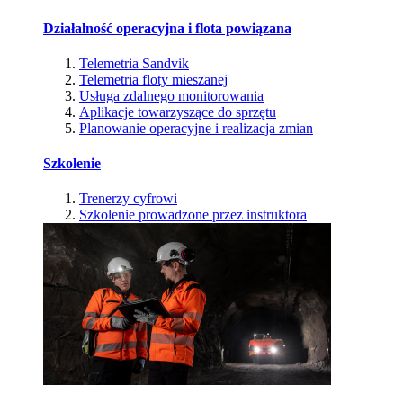
Działalność operacyjna i flota powiązana
Telemetria Sandvik
Telemetria floty mieszanej
Usługa zdalnego monitorowania
Aplikacje towarzyszące do sprzętu
Planowanie operacyjne i realizacja zmian
Szkolenie
Trenerzy cyfrowi
Szkolenie prowadzone przez instruktora