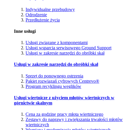
Indywidualne przebudowy
Odrodzenie
Przedłużenie życia
Inne usługi
Usługi związane z komponentami
Usługi wsparcia serwisowego Ground Support
Usługi w zakresie narzędzi do obróbki skał
Usługi w zakresie narzędzi do obróbki skał
Sprzęt do ponownego ostrzenia
Pakiet rozwiązań cyfrowych Centrevo®
Program recyklingu węglików
Usługi wiertnicze z użyciem młotów wiertniczych w
górnictwie skalnym
Cena za godzinę pracy młota wiertniczego
Zestawy do naprawy i zwiększania trwałości młotów
wiertniczych
Wymiana i modernizacja młotów wiertniczych