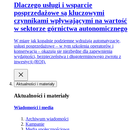
Dlaczego usługi i wsparcie
posprzedażowe są kluczowymi
czynnikami wpływającymi na wartość
w sektorze górnictwa autonomicznego
W miarę jak kopalnie podziemne wdrażają automatyzację,
usługi posprzedażowe – w tym szkolenia operatorów i
konserwacja – okazują się niezbędne dla zapewnienia
wydajności, bezpieczeństwa i długoterminowego zwrotu z
inwestycji (ROI).
Aktualności i materiały
Aktualności i materiały
Wiadomości i media
Archiwum wiadomości
Kampanie
Media społecznościowe