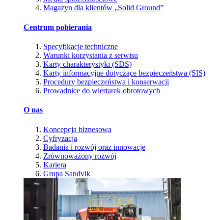
Magazyn dla klientów „Solid Ground”
Centrum pobierania
Specyfikacje techniczne
Warunki korzystania z serwisu
Karty charakterystyki (SDS)
Karty informacyjne dotyczące bezpieczeństwa (SIS)
Procedury bezpieczeństwa i konserwacji
Prowadnice do wiertarek obrotowych
O nas
Koncepcja biznesowa
Cyfryzacja
Badania i rozwój oraz innowacje
Zrównoważony rozwój
Kariera
Grupa Sandvik