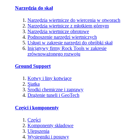
Narzędzia do skał
Narzędzia wiertnicze do wiercenia w otworach
Narzędzia wiertnicze z młotkiem górnym
Narzędzia wiertnicze obrotowe
Podnoszenie narzędzi wiertniczych
Usługi w zakresie narzędzi do obróbki skał
Inicjatywy firmy Rock Tools w zakresie
zrównoważonego rozwoju
Ground Support
Kotwy i liny kotwiące
Siatka
Środki chemiczne i zaprawy
Drążenie tuneli i GeoTech
Części i komponenty
Części
Komponenty składowe
Ulepszenia
Wysięgniki i posuwy