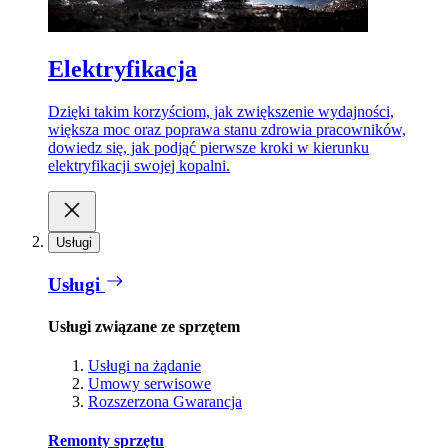
Elektryfikacja
Dzięki takim korzyściom, jak zwiększenie wydajności,
większa moc oraz poprawa stanu zdrowia pracowników,
dowiedz się, jak podjąć pierwsze kroki w kierunku
elektryfikacji swojej kopalni.
Usługi
Usługi
Usługi związane ze sprzętem
Usługi na żądanie
Umowy serwisowe
Rozszerzona Gwarancja
Remonty sprzętu