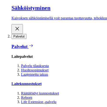
Sähköistyminen
Kaivoksen sähköistämisellä voit parantaa tuottavuutta, tehokkuutt
Palvelut
Palvelut
Laitepalvelut
Palvelu tilauksesta
Huoltosopimukset
Laajennettu takuu
Laitekunnostukset
Räätälöidyt kunnostukset
Reborn
Life Extension -palvelu