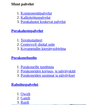
Muut palvelut
Komponenttipalvelut
Kalliolujituspalvelut
Porakalustot koskevat palvelut
Porakalustopalvelut
Teroituslaitteet
Centrevo® digital suite
Kovametallin kierrätysohjelma
Porakonehuolto
Porakoneille tuntihinta
Porakoneiden korjaus- ja päivityskitit
Porakoneiden uusinnat ja päivitykset
Rahoituspalvelut
OwnIt
GainIt
RunIt