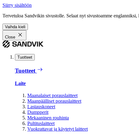
Siirry sisältöön
Tervetuloa Sandvikin sivustolle. Selaat nyt sivustoamme englanniksi, 
Vaihda kieli
Close
Tuotteet
Tuotteet
Laite
Maanalaiset porauslaitteet
Maanpäälliset porauslaitteet
Lastauskoneet
Dumpperit
Mekaaninen rouhinta
Pultituslaitteet
Vuokrattavat ja käytetyt laitteet