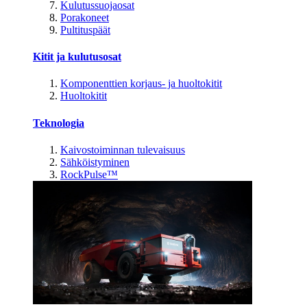
Kulutussuojaosat
Porakoneet
Pultituspäät
Kitit ja kulutusosat
Komponenttien korjaus- ja huoltokitit
Huoltokitit
Teknologia
Kaivostoiminnan tulevaisuus
Sähköistyminen
RockPulse™