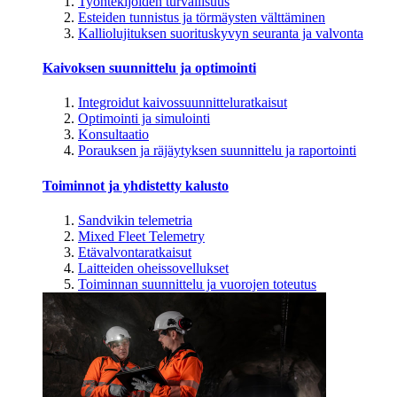
Työntekijöiden turvallisuus
Esteiden tunnistus ja törmäysten välttäminen
Kalliolujituksen suorituskyvyn seuranta ja valvonta
Kaivoksen suunnittelu ja optimointi
Integroidut kaivossuunnitteluratkaisut
Optimointi ja simulointi
Konsultaatio
Porauksen ja räjäytyksen suunnittelu ja raportointi
Toiminnot ja yhdistetty kalusto
Sandvikin telemetria
Mixed Fleet Telemetry
Etävalvontaratkaisut
Laitteiden oheissovellukset
Toiminnan suunnittelu ja vuorojen toteutus