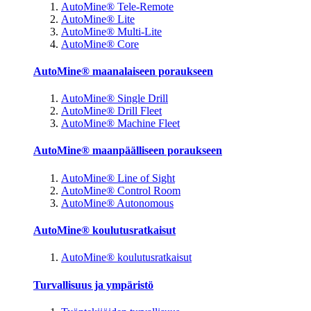
AutoMine® Tele-Remote
AutoMine® Lite
AutoMine® Multi-Lite
AutoMine® Core
AutoMine® maanalaiseen poraukseen
AutoMine® Single Drill
AutoMine® Drill Fleet
AutoMine® Machine Fleet
AutoMine® maanpäälliseen poraukseen
AutoMine® Line of Sight
AutoMine® Control Room
AutoMine® Autonomous
AutoMine® koulutusratkaisut
AutoMine® koulutusratkaisut
Turvallisuus ja ympäristö