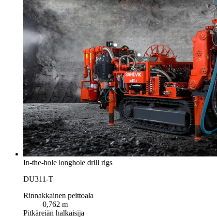
In-the-hole longhole drill rigs
DU311-T
Rinnakkainen peittoala
0,762 m
Pitkäreiän halkaisija