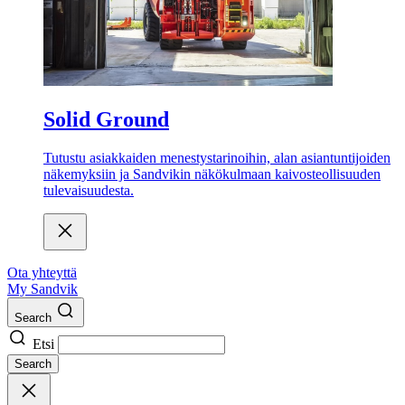
Solid Ground
Tutustu asiakkaiden menestystarinoihin, alan asiantuntijoiden
näkemyksiin ja Sandvikin näkökulmaan kaivosteollisuuden
tulevaisuudesta.
Ota yhteyttä
My Sandvik
Search
Etsi
Search