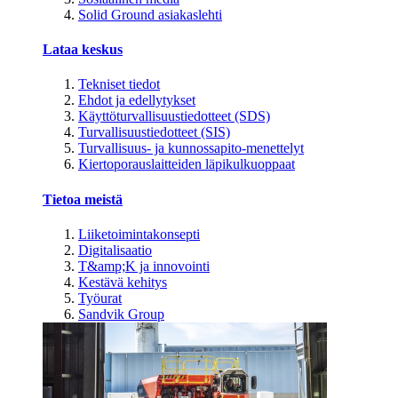
Solid Ground asiakaslehti
Lataa keskus
Tekniset tiedot
Ehdot ja edellytykset
Käyttöturvallisuustiedotteet (SDS)
Turvallisuustiedotteet (SIS)
Turvallisuus- ja kunnossapito-menettelyt
Kiertoporauslaitteiden läpikulkuoppaat
Tietoa meistä
Liiketoimintakonsepti
Digitalisaatio
T&amp;K ja innovointi
Kestävä kehitys
Työurat
Sandvik Group