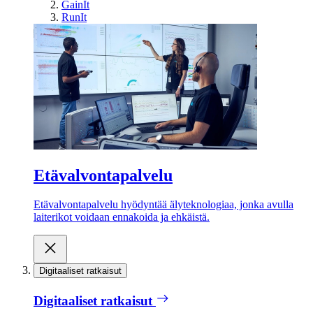
GainIt
RunIt
Etävalvontapalvelu
Etävalvontapalvelu hyödyntää älyteknologiaa, jonka avulla
laiterikot voidaan ennakoida ja ehkäistä.
Digitaaliset ratkaisut
Digitaaliset ratkaisut