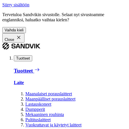
Siirry sisältöön
Tervetuloa Sandvikin sivustolle. Selaat nyt sivustoamme
englanniksi, haluatko vaihtaa kielen?
Vaihda kieli
Close
Tuotteet
Tuotteet
Laite
Maanalaiset porauslaitteet
Maanpäälliset porauslaitteet
Lastauskoneet
Dumpperit
Mekaaninen rouhinta
Pultituslaitteet
Vuokrattavat ja käytetyt laitteet