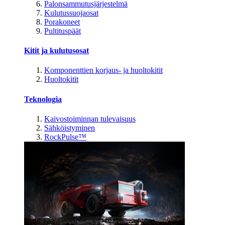
Palonsammutusjärjestelmä
Kulutussuojaosat
Porakoneet
Pultituspäät
Kitit ja kulutusosat
Komponenttien korjaus- ja huoltokitit
Huoltokitit
Teknologia
Kaivostoiminnan tulevaisuus
Sähköistyminen
RockPulse™