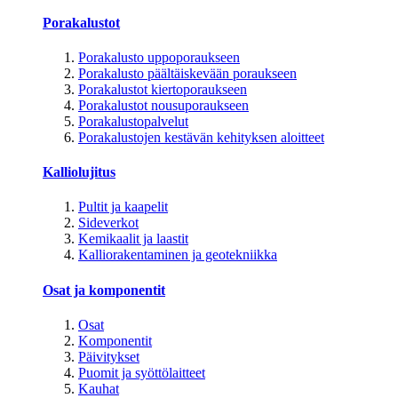
Porakalustot
Porakalusto uppoporaukseen
Porakalusto päältäiskevään poraukseen
Porakalustot kiertoporaukseen
Porakalustot nousuporaukseen
Porakalustopalvelut
Porakalustojen kestävän kehityksen aloitteet
Kalliolujitus
Pultit ja kaapelit
Sideverkot
Kemikaalit ja laastit
Kalliorakentaminen ja geotekniikka
Osat ja komponentit
Osat
Komponentit
Päivitykset
Puomit ja syöttölaitteet
Kauhat