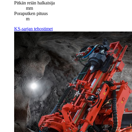
Pitkän reiän halkaisija
mm
Poraputken pituus
m
KS-sarjan tehostimet