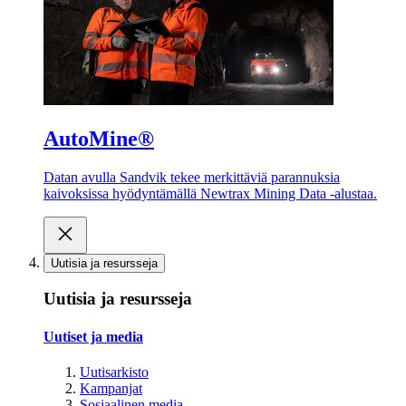
AutoMine®
Datan avulla Sandvik tekee merkittäviä parannuksia
kaivoksissa hyödyntämällä Newtrax Mining Data -alustaa.
Uutisia ja resursseja
Uutisia ja resursseja
Uutiset ja media
Uutisarkisto
Kampanjat
Sosiaalinen media