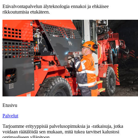
Etävalvontapalvelun älyteknologia ennakoi ja ehkäisee
rikkoutumisia etukäteen.
Etusivu
Palvelut
Tarjoamme erityyppisiä palvelusopimuksia ja -ratkaisuja, jotka
voidaan räätälöidä sen mukaan, mitä tukea tarvitset kalustosi
optimaaliseen ylläpitoon.