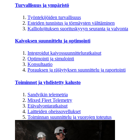
Turvallisuus ja ympäristö
Työntekijöiden turvallisuus
Esteiden tunnistus ja törmäysten välttäminen
Kalliolujituksen suorituskyvyn seuranta ja valvonta
Kaivoksen suunnittelu ja optimointi
Integroidut kaivossuunnitteluratkaisut
Optimointi ja simulointi
Konsultaatio
Porauksen ja räjäytyksen suunnittelu ja raportointi
Toiminnot ja yhdistetty kalusto
Sandvikin telemetria
Mixed Fleet Telemetry
Etävalvontaratkaisut
Laitteiden oheissovellukset
Toiminnan suunnittelu ja vuorojen toteutus