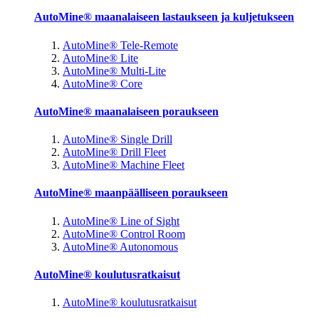
AutoMine® maanalaiseen lastaukseen ja kuljetukseen
AutoMine® Tele-Remote
AutoMine® Lite
AutoMine® Multi-Lite
AutoMine® Core
AutoMine® maanalaiseen poraukseen
AutoMine® Single Drill
AutoMine® Drill Fleet
AutoMine® Machine Fleet
AutoMine® maanpäälliseen poraukseen
AutoMine® Line of Sight
AutoMine® Control Room
AutoMine® Autonomous
AutoMine® koulutusratkaisut
AutoMine® koulutusratkaisut