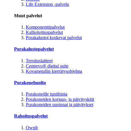
Life Extension -palvelu
Muut palvelut
Komponenttipalvelut
Kalliolujituspalvelut
Porakalustot koskevat palvelut
Porakalustopalvelut
Teroituslaitteet
Centrevo® digital suite
Kovametallin kierrätysohjelma
Porakonehuolto
Porakoneille tuntihinta
Porakoneiden korjaus- ja päivityskitit
Porakoneiden uusinnat ja päivitykset
Rahoituspalvelut
OwnIt