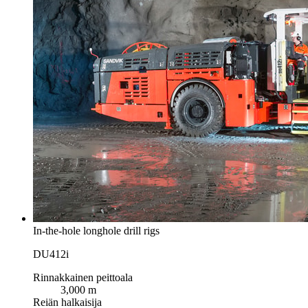
In-the-hole longhole drill rigs
DU412i
Rinnakkainen peittoala
3,000 m
Reiän halkaisija