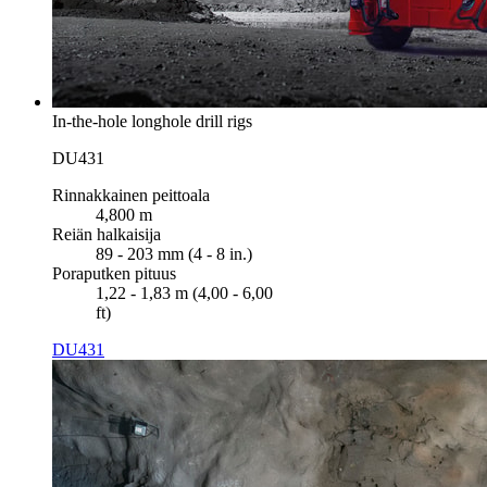
In-the-hole longhole drill rigs
DU431
Rinnakkainen peittoala
4,800 m
Reiän halkaisija
89 - 203 mm (4 - 8 in.)
Poraputken pituus
1,22 - 1,83 m (4,00 - 6,00
ft)
DU431