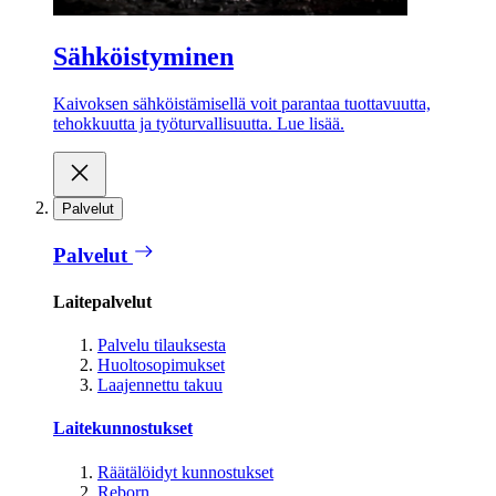
Sähköistyminen
Kaivoksen sähköistämisellä voit parantaa tuottavuutta,
tehokkuutta ja työturvallisuutta. Lue lisää.
Palvelut
Palvelut
Laitepalvelut
Palvelu tilauksesta
Huoltosopimukset
Laajennettu takuu
Laitekunnostukset
Räätälöidyt kunnostukset
Reborn