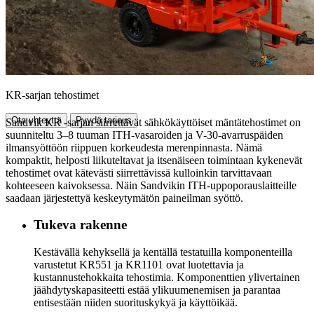
KR-sarjan tehostimet
Ota yhteyttä
Pyydä tarjous
Sandvik KR -sarjan siirrettävät sähkökäyttöiset mäntätehostimet on
suunniteltu 3–8 tuuman ITH-vasaroiden ja V-30-avarruspäiden
ilmansyöttöön riippuen korkeudesta merenpinnasta. Nämä
kompaktit, helposti liikuteltavat ja itsenäiseen toimintaan kykenevät
tehostimet ovat kätevästi siirrettävissä kulloinkin tarvittavaan
kohteeseen kaivoksessa. Näin Sandvikin ITH-uppoporauslaitteille
saadaan järjestettyä keskeytymätön paineilman syöttö.
Tukeva rakenne
Kestävällä kehyksellä ja kentällä testatuilla komponenteilla
varustetut KR551 ja KR1101 ovat luotettavia ja
kustannustehokkaita tehostimia. Komponenttien ylivertainen
jäähdytyskapasiteetti estää ylikuumenemisen ja parantaa
entisestään niiden suorituskykyä ja käyttöikää.