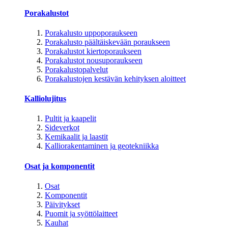
Porakalustot
Porakalusto uppoporaukseen
Porakalusto päältäiskevään poraukseen
Porakalustot kiertoporaukseen
Porakalustot nousuporaukseen
Porakalustopalvelut
Porakalustojen kestävän kehityksen aloitteet
Kalliolujitus
Pultit ja kaapelit
Sideverkot
Kemikaalit ja laastit
Kalliorakentaminen ja geotekniikka
Osat ja komponentit
Osat
Komponentit
Päivitykset
Puomit ja syöttölaitteet
Kauhat