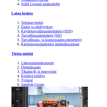
Solid Ground asiakaslehti
Lataa keskus
Tekniset tiedot
Ehdot ja edellytykset
Käyttöturvallisuustiedotteet (SDS)
Turvallisuustiedotteet (SIS)
Turvallisuus- ja kunnossapito-menettelyt
Kiertoporauslaitteiden läpikulkuoppaat
Tietoa meistä
Liiketoimintakonsepti
Digitalisaatio
T&amp;K ja innovointi
Kestävä kehitys
Työurat
Sandvik Group