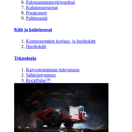
Palonsammutusjärjestelmä
Kulutussuojaosat
Porakoneet
Pultituspäät
Kitit ja kulutusosat
Komponenttien korjaus- ja huoltokitit
Huoltokitit
Teknologia
Kaivostoiminnan tulevaisuus
Sähköistyminen
RockPulse™