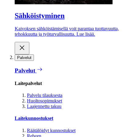
Sähköistyminen
Kaivoksen sähköistämisellä voit parantaa tuottavuutta,
tehokkuutta ja työturvallisuutta. Lue lisää.
Palvelut
Palvelut
Laitepalvelut
Palvelu tilauksesta
Huoltosopimukset
Laajennettu takuu
Laitekunnostukset
Räätälöidyt kunnostukset
Reborn