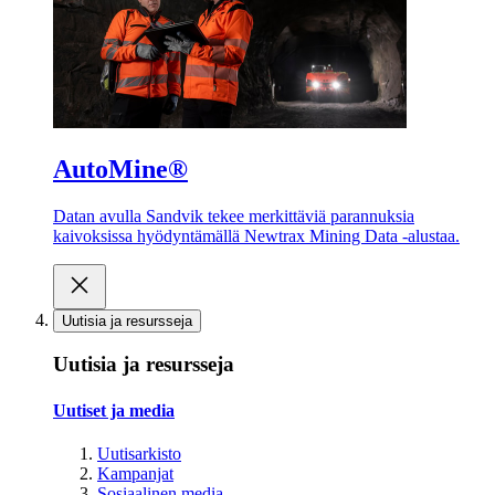
AutoMine®
Datan avulla Sandvik tekee merkittäviä parannuksia
kaivoksissa hyödyntämällä Newtrax Mining Data -alustaa.
Uutisia ja resursseja
Uutisia ja resursseja
Uutiset ja media
Uutisarkisto
Kampanjat
Sosiaalinen media