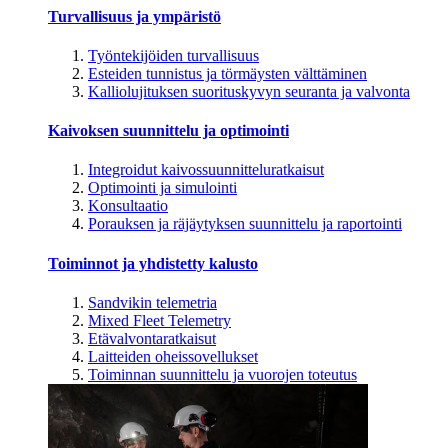
Turvallisuus ja ympäristö
Työntekijöiden turvallisuus
Esteiden tunnistus ja törmäysten välttäminen
Kalliolujituksen suorituskyvyn seuranta ja valvonta
Kaivoksen suunnittelu ja optimointi
Integroidut kaivossuunnitteluratkaisut
Optimointi ja simulointi
Konsultaatio
Porauksen ja räjäytyksen suunnittelu ja raportointi
Toiminnot ja yhdistetty kalusto
Sandvikin telemetria
Mixed Fleet Telemetry
Etävalvontaratkaisut
Laitteiden oheissovellukset
Toiminnan suunnittelu ja vuorojen toteutus