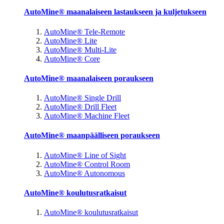
AutoMine® maanalaiseen lastaukseen ja kuljetukseen
AutoMine® Tele-Remote
AutoMine® Lite
AutoMine® Multi-Lite
AutoMine® Core
AutoMine® maanalaiseen poraukseen
AutoMine® Single Drill
AutoMine® Drill Fleet
AutoMine® Machine Fleet
AutoMine® maanpäälliseen poraukseen
AutoMine® Line of Sight
AutoMine® Control Room
AutoMine® Autonomous
AutoMine® koulutusratkaisut
AutoMine® koulutusratkaisut