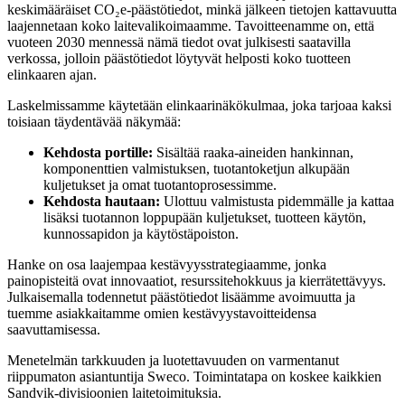
keskimääräiset CO₂e-päästötiedot, minkä jälkeen tietojen kattavuutta
laajennetaan koko laitevalikoimaamme. Tavoitteenamme on, että
vuoteen 2030 mennessä nämä tiedot ovat julkisesti saatavilla
verkossa, jolloin päästötiedot löytyvät helposti koko tuotteen
elinkaaren ajan.
Laskelmissamme käytetään elinkaarinäkökulmaa, joka tarjoaa kaksi
toisiaan täydentävää näkymää:
Kehdosta portille:
Sisältää raaka-aineiden hankinnan,
komponenttien valmistuksen, tuotantoketjun alkupään
kuljetukset ja omat tuotantoprosessimme.
Kehdosta hautaan:
Ulottuu valmistusta pidemmälle ja kattaa
lisäksi tuotannon loppupään kuljetukset, tuotteen käytön,
kunnossapidon ja käytöstäpoiston.
Hanke on osa laajempaa kestävyysstrategiaamme, jonka
painopisteitä ovat innovaatiot, resurssitehokkuus ja kierrätettävyys.
Julkaisemalla todennetut päästötiedot lisäämme avoimuutta ja
tuemme asiakkaitamme omien kestävyystavoitteidensa
saavuttamisessa.
Menetelmän tarkkuuden ja luotettavuuden on varmentanut
riippumaton asiantuntija Sweco. Toimintatapa on koskee kaikkien
Sandvik-divisioonien laitetoimituksia.