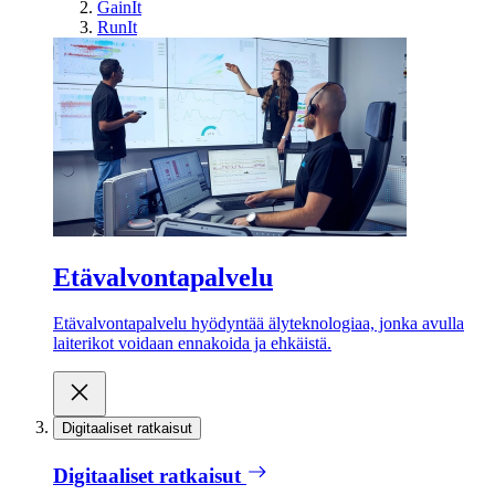
GainIt
RunIt
Etävalvontapalvelu
Etävalvontapalvelu hyödyntää älyteknologiaa, jonka avulla
laiterikot voidaan ennakoida ja ehkäistä.
Digitaaliset ratkaisut
Digitaaliset ratkaisut