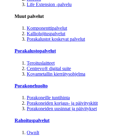
Life Extension -palvelu
Muut palvelut
Komponenttipalvelut
Kalliolujituspalvelut
Porakalustot koskevat palvelut
Porakalustopalvelut
Teroituslaitteet
Centrevo® digital suite
Kovametallin kierrätysohjelma
Porakonehuolto
Porakoneille tuntihinta
Porakoneiden korjaus- ja päivityskitit
Porakoneiden uusinnat ja päivitykset
Rahoituspalvelut
OwnIt