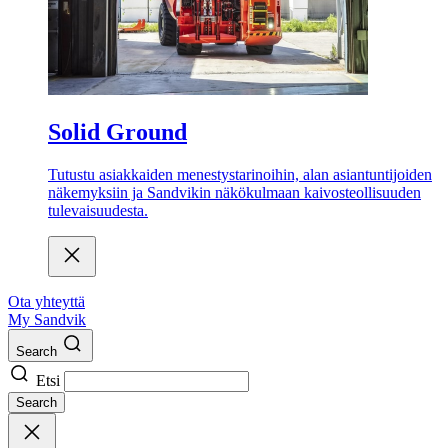
Solid Ground
Tutustu asiakkaiden menestystarinoihin, alan asiantuntijoiden
näkemyksiin ja Sandvikin näkökulmaan kaivosteollisuuden
tulevaisuudesta.
Ota yhteyttä
My Sandvik
Search
Etsi
Search