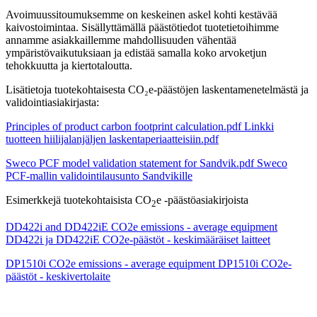
Avoimuussitoumuksemme on keskeinen askel kohti kestävää
kaivostoimintaa. Sisällyttämällä päästötiedot tuotetietoihimme
annamme asiakkaillemme mahdollisuuden vähentää
ympäristövaikutuksiaan ja edistää samalla koko arvoketjun
tehokkuutta ja kiertotaloutta.
Lisätietoja tuotekohtaisesta CO₂e-päästöjen laskentamenetelmästä ja
validointiasiakirjasta:
Principles of product carbon footprint calculation.pdf
Linkki
tuotteen hiilijalanjäljen laskentaperiaatteisiin.pdf
Sweco PCF model validation statement for Sandvik.pdf
Sweco
PCF-mallin validointilausunto Sandvikille
Esimerkkejä tuotekohtaisista CO
e -päästöasiakirjoista
2
DD422i and DD422iE CO2e emissions - average equipment
DD422i ja DD422iE CO2e-päästöt - keskimääräiset laitteet
DP1510i CO2e emissions - average equipment
DP1510i CO2e-
päästöt - keskivertolaite