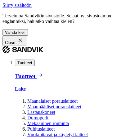
Siirry sisältöön
Tervetuloa Sandvikin sivustolle. Selaat nyt sivustoamme
englanniksi, haluatko vaihtaa kielen?
Vaihda kieli
Close
Tuotteet
Tuotteet
Laite
Maanalaiset porauslaitteet
Maanpäälliset porauslaitteet
Lastauskoneet
Dumpperit
Mekaaninen rouhinta
Pultituslaitteet
Vuokrattavat ja käytetyt laitteet