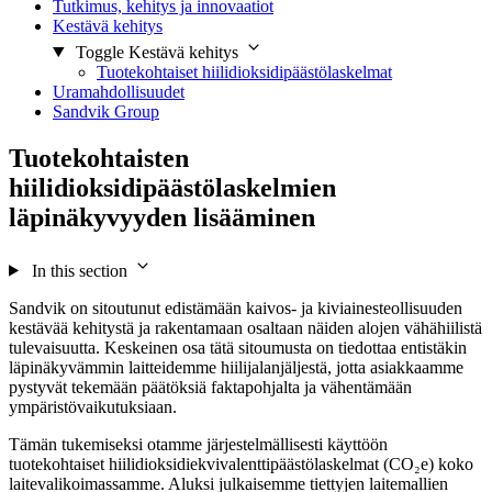
Tutkimus, kehitys ja innovaatiot
Kestävä kehitys
Toggle Kestävä kehitys
Tuotekohtaiset hiilidioksidipäästölaskelmat
Uramahdollisuudet
Sandvik Group
Tuotekohtaisten
hiilidioksidipäästölaskelmien
läpinäkyvyyden lisääminen
In this section
Sandvik on sitoutunut edistämään kaivos- ja kiviainesteollisuuden
kestävää kehitystä ja rakentamaan osaltaan näiden alojen vähähiilistä
tulevaisuutta. Keskeinen osa tätä sitoumusta on tiedottaa entistäkin
läpinäkyvämmin laitteidemme hiilijalanjäljestä, jotta asiakkaamme
pystyvät tekemään päätöksiä faktapohjalta ja vähentämään
ympäristövaikutuksiaan.
Tämän tukemiseksi otamme järjestelmällisesti käyttöön
tuotekohtaiset hiilidioksidiekvivalenttipäästölaskelmat (CO₂e) koko
laitevalikoimassamme. Aluksi julkaisemme tiettyjen laitemallien