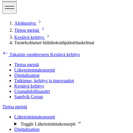
Aloitussivu
Tietoa meistä
Kestävä kehitys
Tuotekohtaiset hiilidioksidipäästölaskelmat
Takaisin osoitteeseen Kestävä kehitys
Tietoa meistä
Liiketoimintakonsepti
Digitalization
Tutkimus, kehitys ja innovaatiot
Kestävä kehitys
Uramahdollisuudet
Sandvik Group
Tietoa meistä
Liiketoimintakonsepti
Toggle Liiketoimintakonsepti
Digitalization