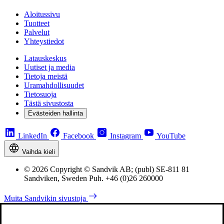
Aloitussivu
Tuotteet
Palvelut
Yhteystiedot
Latauskeskus
Uutiset ja media
Tietoja meistä
Uramahdollisuudet
Tietosuoja
Tästä sivustosta
Evästeiden hallinta
LinkedIn
Facebook
Instagram
YouTube
Vaihda kieli
© 2026 Copyright © Sandvik AB; (publ) SE-811 81
Sandviken, Sweden Puh. +46 (0)26 260000
Muita Sandvikin sivustoja