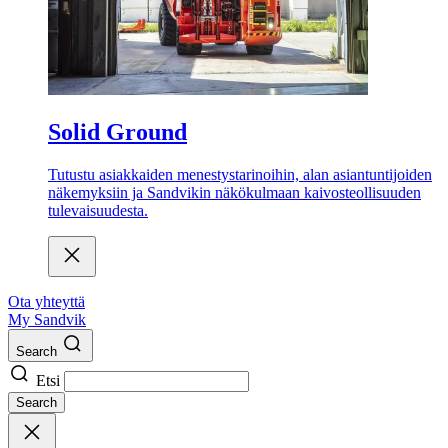
Solid Ground
Tutustu asiakkaiden menestystarinoihin, alan asiantuntijoiden
näkemyksiin ja Sandvikin näkökulmaan kaivosteollisuuden
tulevaisuudesta.
Ota yhteyttä
My Sandvik
Search
Etsi
Search