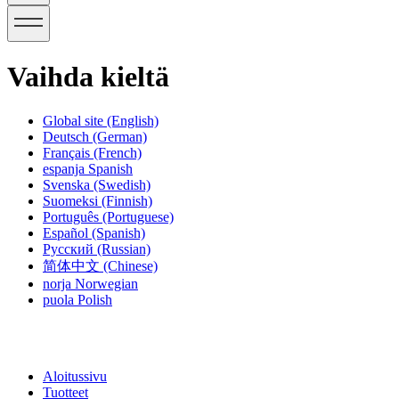
Vaihda kieltä
Global site
(English)
Deutsch
(German)
Français
(French)
espanja
Spanish
Svenska
(Swedish)
Suomeksi
(Finnish)
Português
(Portuguese)
Español
(Spanish)
Русский
(Russian)
简体中文
(Chinese)
norja
Norwegian
puola
Polish
Aloitussivu
Tuotteet