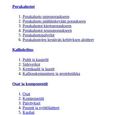
Porakalustot
Porakalusto uppoporaukseen
Porakalusto päältäiskevään poraukseen
Porakalustot kiertoporaukseen
Porakalustot nousuporaukseen
Porakalustopalvelut
Porakalustojen kestävän kehityksen aloitteet
Kalliolujitus
Pultit ja kaapelit
Sideverkot
Kemikaalit ja laastit
Kalliorakentaminen ja geotekniikka
Osat ja komponentit
Osat
Komponentit
Päivitykset
Puomit ja syöttölaitteet
Kauhat