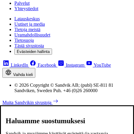
Palvelut
Yhteystiedot
Latauskeskus
Uutiset ja media
Tietoja meistä
Uramahdollisuudet
Tietosuoja
Tästä sivustosta
Evästeiden hallinta
LinkedIn
Facebook
Instagram
YouTube
Vaihda kieli
© 2026 Copyright © Sandvik AB; (publ) SE-811 81
Sandviken, Sweden Puh. +46 (0)26 260000
Muita Sandvikin sivustoja
Haluamme suostumuksesi
Sandvik ja myyjämme käyttävät evästeitä (ja vastaavia