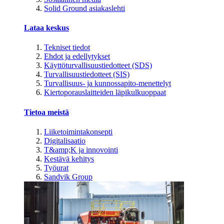
Solid Ground asiakaslehti
Lataa keskus
Tekniset tiedot
Ehdot ja edellytykset
Käyttöturvallisuustiedotteet (SDS)
Turvallisuustiedotteet (SIS)
Turvallisuus- ja kunnossapito-menettelyt
Kiertoporauslaitteiden läpikulkuoppaat
Tietoa meistä
Liiketoimintakonsepti
Digitalisaatio
T&amp;K ja innovointi
Kestävä kehitys
Työurat
Sandvik Group