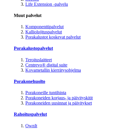
Life Extension -palvelu
Muut palvelut
Komponenttipalvelut
Kalliolujituspalvelut
Porakalustot koskevat palvelut
Porakalustopalvelut
Teroituslaitteet
Centrevo® digital suite
Kovametallin kierrätysohjelma
Porakonehuolto
Porakoneille tuntihinta
Porakoneiden korjaus- ja päivityskitit
Porakoneiden uusinnat ja päivitykset
Rahoituspalvelut
OwnIt