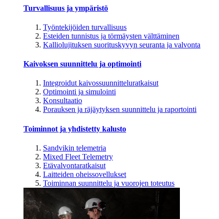
Turvallisuus ja ympäristö
Työntekijöiden turvallisuus
Esteiden tunnistus ja törmäysten välttäminen
Kalliolujituksen suorituskyvyn seuranta ja valvonta
Kaivoksen suunnittelu ja optimointi
Integroidut kaivossuunnitteluratkaisut
Optimointi ja simulointi
Konsultaatio
Porauksen ja räjäytyksen suunnittelu ja raportointi
Toiminnot ja yhdistetty kalusto
Sandvikin telemetria
Mixed Fleet Telemetry
Etävalvontaratkaisut
Laitteiden oheissovellukset
Toiminnan suunnittelu ja vuorojen toteutus