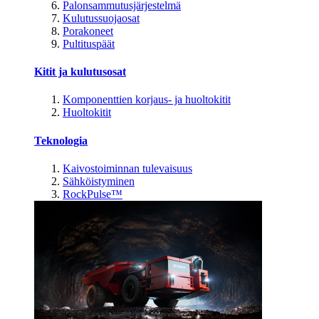
Palonsammutusjärjestelmä
Kulutussuojaosat
Porakoneet
Pultituspäät
Kitit ja kulutusosat
Komponenttien korjaus- ja huoltokitit
Huoltokitit
Teknologia
Kaivostoiminnan tulevaisuus
Sähköistyminen
RockPulse™