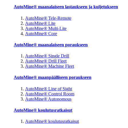
AutoMine® maanalaiseen lastaukseen ja kuljetukseen
AutoMine® Tele-Remote
AutoMine® Lite
AutoMine® Multi-Lite
AutoMine® Core
AutoMine® maanalaiseen poraukseen
AutoMine® Single Drill
AutoMine® Drill Fleet
AutoMine® Machine Fleet
AutoMine® maanpäälliseen poraukseen
AutoMine® Line of Sight
AutoMine® Control Room
AutoMine® Autonomous
AutoMine® koulutusratkaisut
AutoMine® koulutusratkaisut