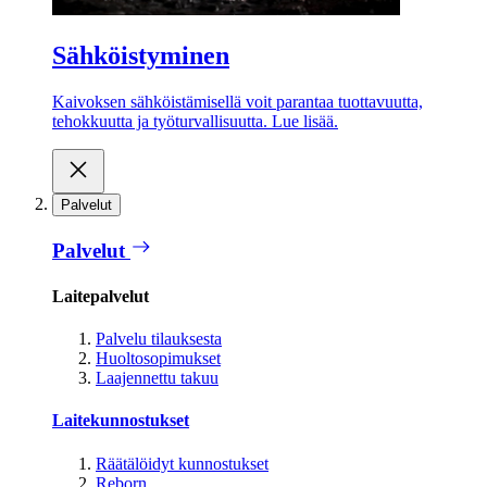
Sähköistyminen
Kaivoksen sähköistämisellä voit parantaa tuottavuutta,
tehokkuutta ja työturvallisuutta. Lue lisää.
Palvelut
Palvelut
Laitepalvelut
Palvelu tilauksesta
Huoltosopimukset
Laajennettu takuu
Laitekunnostukset
Räätälöidyt kunnostukset
Reborn