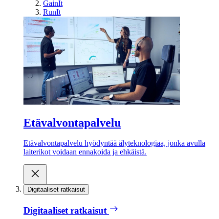
GainIt
RunIt
Etävalvontapalvelu
Etävalvontapalvelu hyödyntää älyteknologiaa, jonka avulla
laiterikot voidaan ennakoida ja ehkäistä.
Digitaaliset ratkaisut
Digitaaliset ratkaisut