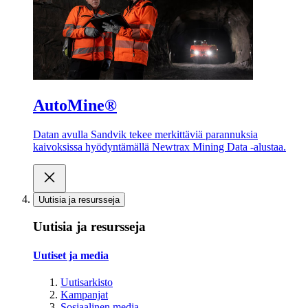
AutoMine®
Datan avulla Sandvik tekee merkittäviä parannuksia
kaivoksissa hyödyntämällä Newtrax Mining Data -alustaa.
Uutisia ja resursseja
Uutisia ja resursseja
Uutiset ja media
Uutisarkisto
Kampanjat
Sosiaalinen media