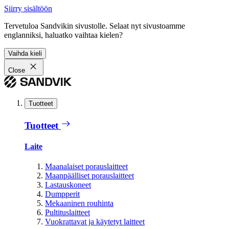
Siirry sisältöön
Tervetuloa Sandvikin sivustolle. Selaat nyt sivustoamme
englanniksi, haluatko vaihtaa kielen?
Vaihda kieli
Close
Tuotteet
Tuotteet
Laite
Maanalaiset porauslaitteet
Maanpäälliset porauslaitteet
Lastauskoneet
Dumpperit
Mekaaninen rouhinta
Pultituslaitteet
Vuokrattavat ja käytetyt laitteet