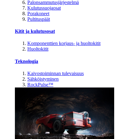
Palonsammutusjärjestelmä
Kulutussuojaosat
Porakoneet
Pultituspäät
Kitit ja kulutusosat
Komponenttien korjaus- ja huoltokitit
Huoltokitit
Teknologia
Kaivostoiminnan tulevaisuus
Sähköistyminen
RockPulse™