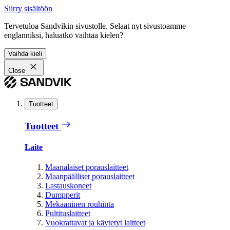
Siirry sisältöön
Tervetuloa Sandvikin sivustolle. Selaat nyt sivustoamme
englanniksi, haluatko vaihtaa kielen?
Vaihda kieli
Close
Tuotteet
Tuotteet
Laite
Maanalaiset porauslaitteet
Maanpäälliset porauslaitteet
Lastauskoneet
Dumpperit
Mekaaninen rouhinta
Pultituslaitteet
Vuokrattavat ja käytetyt laitteet