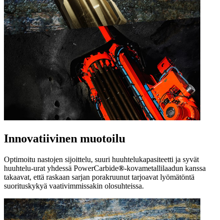
Innovatiivinen muotoilu
Optimoitu nastojen sijoittelu, suuri huuhtelukapasiteetti ja syvät
huuhtelu-urat yhdessä PowerCarbide
®
‑kovametallilaadun kanssa
takaavat, että raskaan sarjan porakruunut tarjoavat lyömätöntä
suorituskykyä vaativimmissakin olosuhteissa.