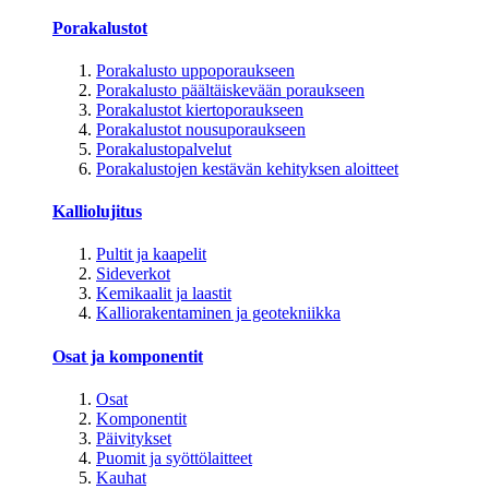
Porakalustot
Porakalusto uppoporaukseen
Porakalusto päältäiskevään poraukseen
Porakalustot kiertoporaukseen
Porakalustot nousuporaukseen
Porakalustopalvelut
Porakalustojen kestävän kehityksen aloitteet
Kalliolujitus
Pultit ja kaapelit
Sideverkot
Kemikaalit ja laastit
Kalliorakentaminen ja geotekniikka
Osat ja komponentit
Osat
Komponentit
Päivitykset
Puomit ja syöttölaitteet
Kauhat