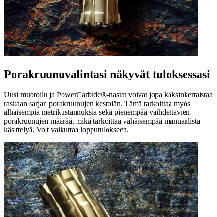
Porakruunuvalintasi näkyvät tuloksessasi
Uusi muotoilu ja PowerCarbide
®
-nastat voivat jopa kaksinkertaistaa
raskaan sarjan porakruunujen kestoiän. Tämä tarkoittaa myös
alhaisempia metrikustannuksia sekä pienempää vaihdettavien
porakruunujen määrää, mikä tarkoittaa vähäisempää manuaalista
käsittelyä. Voit vaikuttaa lopputulokseen.