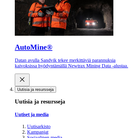
AutoMine®
Datan avulla Sandvik tekee merkittäviä parannuksia
kaivoksissa hyödyntämällä Newtrax Mining Data -alustaa.
Uutisia ja resursseja
Uutisia ja resursseja
Uutiset ja media
Uutisarkisto
Kampanjat
Sosiaalinen media