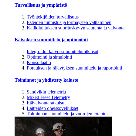
Turvallisuus ja ympäristö
Työntekijöiden turvallisuus
Esteiden tunnistus ja törmäysten välttäminen
Kalliolujituksen suorituskyvyn seuranta ja valvonta
Kaivoksen suunnittelu ja optimointi
Integroidut kaivossuunnitteluratkaisut
Optimointi ja simulointi
Konsultaatio
Porauksen ja räjäytyksen suunnittelu ja raportointi
Toiminnot ja yhdistetty kalusto
Sandvikin telemetria
Mixed Fleet Telemetry
Etävalvontaratkaisut
Laitteiden oheissovellukset
Toiminnan suunnittelu ja vuorojen toteutus