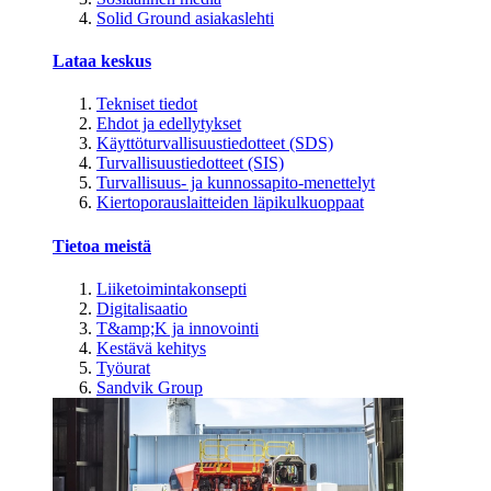
Solid Ground asiakaslehti
Lataa keskus
Tekniset tiedot
Ehdot ja edellytykset
Käyttöturvallisuustiedotteet (SDS)
Turvallisuustiedotteet (SIS)
Turvallisuus- ja kunnossapito-menettelyt
Kiertoporauslaitteiden läpikulkuoppaat
Tietoa meistä
Liiketoimintakonsepti
Digitalisaatio
T&amp;K ja innovointi
Kestävä kehitys
Työurat
Sandvik Group