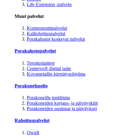
Life Extension -palvelu
Muut palvelut
Komponenttipalvelut
Kalliolujituspalvelut
Porakalustot koskevat palvelut
Porakalustopalvelut
Teroituslaitteet
Centrevo® digital suite
Kovametallin kierrätysohjelma
Porakonehuolto
Porakoneille tuntihinta
Porakoneiden korjaus- ja päivityskitit
Porakoneiden uusinnat ja päivitykset
Rahoituspalvelut
OwnIt