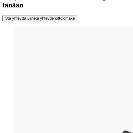
tänään
Ota yhteyttä
Lähetä yhteydenottolomake