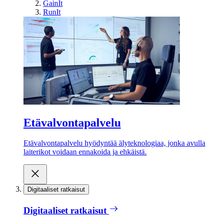
GainIt
RunIt
Etävalvontapalvelu
Etävalvontapalvelu hyödyntää älyteknologiaa, jonka avulla
laiterikot voidaan ennakoida ja ehkäistä.
Digitaaliset ratkaisut
Digitaaliset ratkaisut