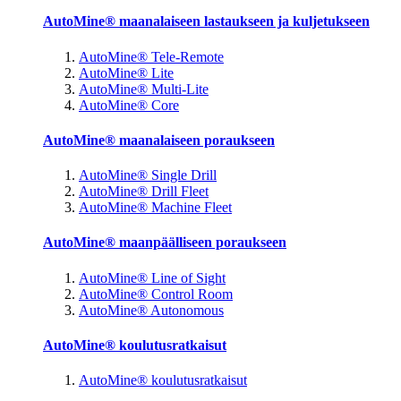
AutoMine® maanalaiseen lastaukseen ja kuljetukseen
AutoMine® Tele-Remote
AutoMine® Lite
AutoMine® Multi-Lite
AutoMine® Core
AutoMine® maanalaiseen poraukseen
AutoMine® Single Drill
AutoMine® Drill Fleet
AutoMine® Machine Fleet
AutoMine® maanpäälliseen poraukseen
AutoMine® Line of Sight
AutoMine® Control Room
AutoMine® Autonomous
AutoMine® koulutusratkaisut
AutoMine® koulutusratkaisut