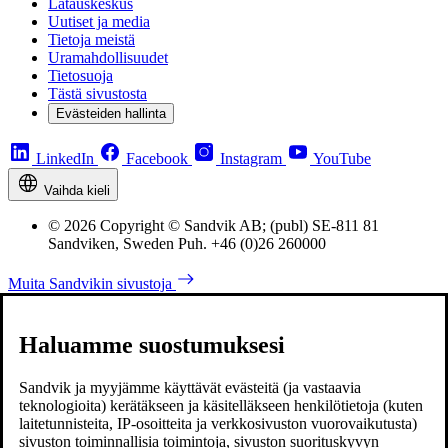
Latauskeskus
Uutiset ja media
Tietoja meistä
Uramahdollisuudet
Tietosuoja
Tästä sivustosta
Evästeiden hallinta
LinkedIn
Facebook
Instagram
YouTube
Vaihda kieli
© 2026 Copyright © Sandvik AB; (publ) SE-811 81
Sandviken, Sweden Puh. +46 (0)26 260000
Muita Sandvikin sivustoja
Haluamme suostumuksesi
Sandvik ja myyjämme käyttävät evästeitä (ja vastaavia
teknologioita) kerätäkseen ja käsitelläkseen henkilötietoja (kuten
laitetunnisteita, IP-osoitteita ja verkkosivuston vuorovaikutusta)
sivuston toiminnallisia toimintoja, sivuston suorituskyvyn