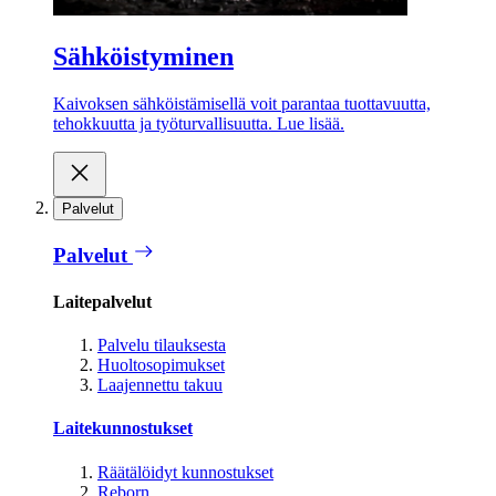
Sähköistyminen
Kaivoksen sähköistämisellä voit parantaa tuottavuutta,
tehokkuutta ja työturvallisuutta. Lue lisää.
Palvelut
Palvelut
Laitepalvelut
Palvelu tilauksesta
Huoltosopimukset
Laajennettu takuu
Laitekunnostukset
Räätälöidyt kunnostukset
Reborn