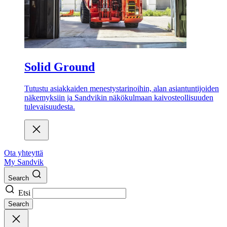
Solid Ground
Tutustu asiakkaiden menestystarinoihin, alan asiantuntijoiden
näkemyksiin ja Sandvikin näkökulmaan kaivosteollisuuden
tulevaisuudesta.
Ota yhteyttä
My Sandvik
Search
Etsi
Search