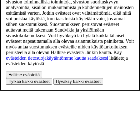
sivuston toiminnallisia toimintoja, sivuston suorituskyvyn
analysointia, sisällön mukauttamista ja kohdennettujen mainosten
esittämistä varten. Jotkin evästeet ovat välttämättömiä, eikä niitä
voi poistaa käytöstä, kun taas toisia käytetään vain, jos annat
siihen suostumuksesi. Suostumukseen perustuvat evästeet
auttavat meitä tukemaan Sandvikia ja yksilöimään
sivustokokemuksesi. Voit hyväksyä tai hylätä kaikki tällaiset
evästeet napsauttamalla alla olevaa asianmukaista painiketta. Voit
myös antaa suostumuksen evästeille niiden käyttötarkoituksen
perusteella alla olevan Hallitse evästeitä -linkin kautta. Käy
evästeiden tietosuojakäytäntömme kautta saadaksesi
lisätietoja
evästeiden käytöstä.
Hallitse evästeitä
Hylkää kaikki evästeet
Hyväksy kaikki evästeet