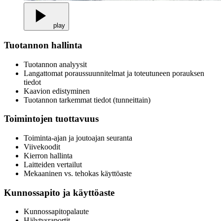
play
Tuotannon hallinta
Tuotannon analyysit
Langattomat poraussuunnitelmat ja toteutuneen porauksen
tiedot
Kaavion edistyminen
Tuotannon tarkemmat tiedot (tunneittain)
Toimintojen tuottavuus
Toiminta-ajan ja joutoajan seuranta
Viivekoodit
Kierron hallinta
Laitteiden vertailut
Mekaaninen vs. tehokas käyttöaste
Kunnossapito ja käyttöaste
Kunnossapitopalaute
Hälytysraportit