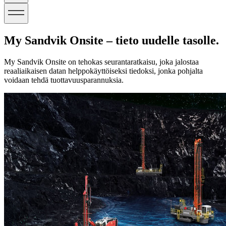
My Sandvik Onsite – tieto uudelle tasolle.
My Sandvik Onsite on tehokas seurantaratkaisu, joka jalostaa
reaaliaikaisen datan helppokäyttöiseksi tiedoksi, jonka pohjalta
voidaan tehdä tuottavuusparannuksia.