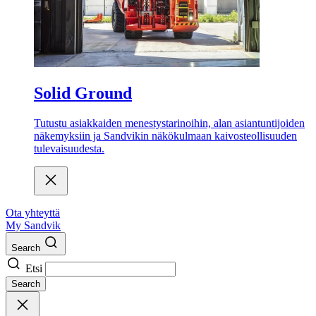
Solid Ground
Tutustu asiakkaiden menestystarinoihin, alan asiantuntijoiden
näkemyksiin ja Sandvikin näkökulmaan kaivosteollisuuden
tulevaisuudesta.
Ota yhteyttä
My Sandvik
Search
Etsi
Search