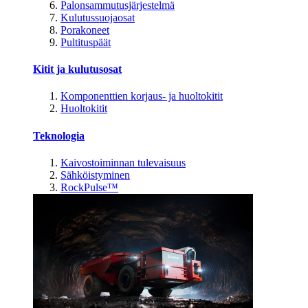
Palonsammutusjärjestelmä
Kulutussuojaosat
Porakoneet
Pultituspäät
Kitit ja kulutusosat
Komponenttien korjaus- ja huoltokitit
Huoltokitit
Teknologia
Kaivostoiminnan tulevaisuus
Sähköistyminen
RockPulse™