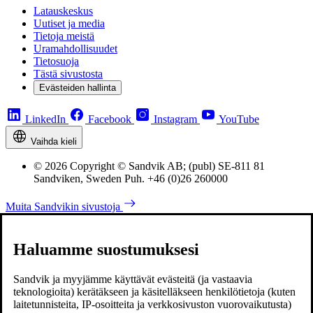
Latauskeskus
Uutiset ja media
Tietoja meistä
Uramahdollisuudet
Tietosuoja
Tästä sivustosta
Evästeiden hallinta
LinkedIn
Facebook
Instagram
YouTube
Vaihda kieli
© 2026 Copyright © Sandvik AB; (publ) SE-811 81
Sandviken, Sweden Puh. +46 (0)26 260000
Muita Sandvikin sivustoja
Haluamme suostumuksesi
Sandvik ja myyjämme käyttävät evästeitä (ja vastaavia
teknologioita) kerätäkseen ja käsitelläkseen henkilötietoja (kuten
laitetunnisteita, IP-osoitteita ja verkkosivuston vuorovaikutusta)