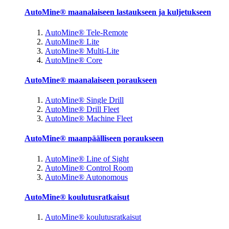
AutoMine® maanalaiseen lastaukseen ja kuljetukseen
AutoMine® Tele-Remote
AutoMine® Lite
AutoMine® Multi-Lite
AutoMine® Core
AutoMine® maanalaiseen poraukseen
AutoMine® Single Drill
AutoMine® Drill Fleet
AutoMine® Machine Fleet
AutoMine® maanpäälliseen poraukseen
AutoMine® Line of Sight
AutoMine® Control Room
AutoMine® Autonomous
AutoMine® koulutusratkaisut
AutoMine® koulutusratkaisut