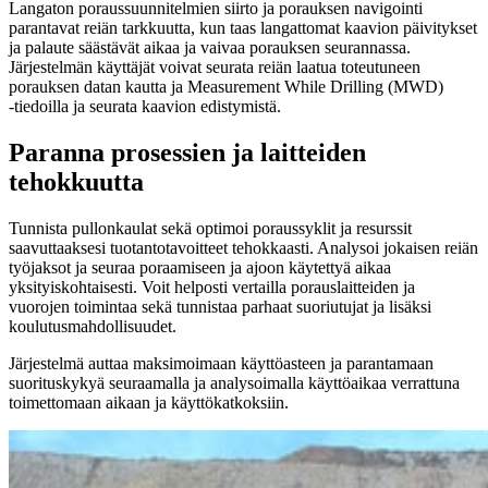
Langaton poraussuunnitelmien siirto ja porauksen navigointi
parantavat reiän tarkkuutta, kun taas langattomat kaavion päivitykset
ja palaute säästävät aikaa ja vaivaa porauksen seurannassa.
Järjestelmän käyttäjät voivat seurata reiän laatua toteutuneen
porauksen datan kautta ja Measurement While Drilling (MWD)
‑tiedoilla ja seurata kaavion edistymistä.
Paranna prosessien ja laitteiden
tehokkuutta
Tunnista pullonkaulat sekä optimoi poraussyklit ja resurssit
saavuttaaksesi tuotantotavoitteet tehokkaasti. Analysoi jokaisen reiän
työjaksot ja seuraa poraamiseen ja ajoon käytettyä aikaa
yksityiskohtaisesti. Voit helposti vertailla porauslaitteiden ja
vuorojen toimintaa sekä tunnistaa parhaat suoriutujat ja lisäksi
koulutusmahdollisuudet.
Järjestelmä auttaa maksimoimaan käyttöasteen ja parantamaan
suorituskykyä seuraamalla ja analysoimalla käyttöaikaa verrattuna
toimettomaan aikaan ja käyttökatkoksiin.