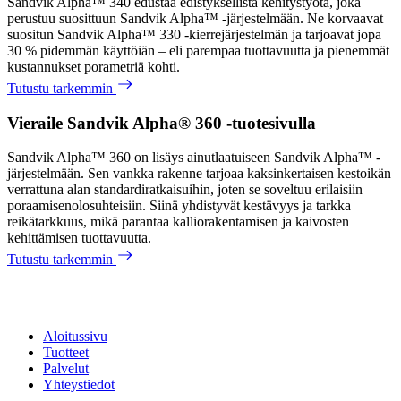
Sandvik Alpha™ 340 edustaa edistyksellistä kehitystyötä, joka
perustuu suosittuun Sandvik Alpha™ -järjestelmään. Ne korvaavat
suositun Sandvik Alpha™ 330 -kierrejärjestelmän ja tarjoavat jopa
30 % pidemmän käyttöiän – eli parempaa tuottavuutta ja pienemmät
kustannukset porametriä kohti.
Tutustu tarkemmin
Vieraile Sandvik Alpha® 360 -tuotesivulla
Sandvik Alpha™ 360 on lisäys ainutlaatuiseen Sandvik Alpha™ -
järjestelmään. Sen vankka rakenne tarjoaa kaksinkertaisen kestoikän
verrattuna alan standardiratkaisuihin, joten se soveltuu erilaisiin
poraamisenolosuhteisiin. Siinä yhdistyvät kestävyys ja tarkka
reikätarkkuus, mikä parantaa kalliorakentamisen ja kaivosten
kehittämisen tuottavuutta.
Tutustu tarkemmin
Aloitussivu
Tuotteet
Palvelut
Yhteystiedot