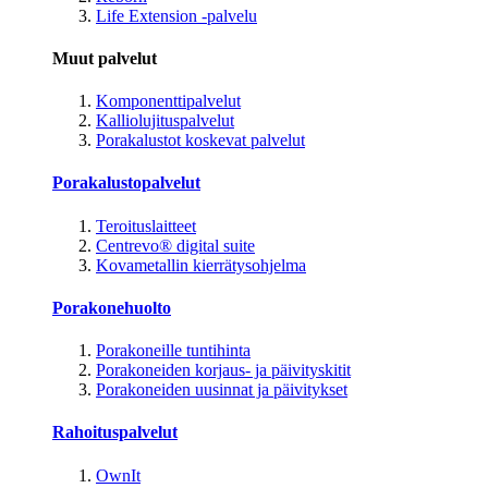
Life Extension -palvelu
Muut palvelut
Komponenttipalvelut
Kalliolujituspalvelut
Porakalustot koskevat palvelut
Porakalustopalvelut
Teroituslaitteet
Centrevo® digital suite
Kovametallin kierrätysohjelma
Porakonehuolto
Porakoneille tuntihinta
Porakoneiden korjaus- ja päivityskitit
Porakoneiden uusinnat ja päivitykset
Rahoituspalvelut
OwnIt