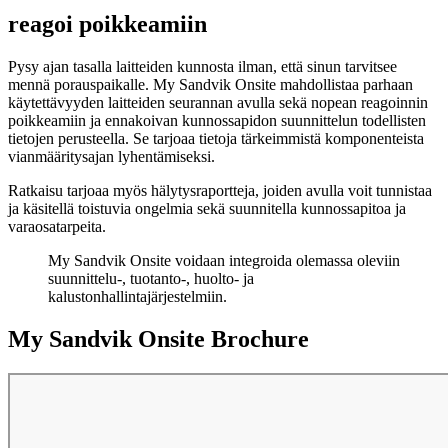
reagoi poikkeamiin
Pysy ajan tasalla laitteiden kunnosta ilman, että sinun tarvitsee
mennä porauspaikalle. My Sandvik Onsite mahdollistaa parhaan
käytettävyyden laitteiden seurannan avulla sekä nopean reagoinnin
poikkeamiin ja ennakoivan kunnossapidon suunnittelun todellisten
tietojen perusteella. Se tarjoaa tietoja tärkeimmistä komponenteista
vianmääritysajan lyhentämiseksi.
Ratkaisu tarjoaa myös hälytysraportteja, joiden avulla voit tunnistaa
ja käsitellä toistuvia ongelmia sekä suunnitella kunnossapitoa ja
varaosatarpeita.
My Sandvik Onsite voidaan integroida olemassa oleviin
suunnittelu-, tuotanto-, huolto- ja
kalustonhallintajärjestelmiin.
My Sandvik Onsite Brochure