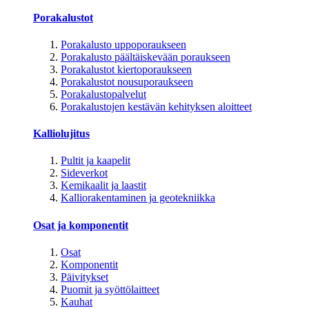
Porakalustot
Porakalusto uppoporaukseen
Porakalusto päältäiskevään poraukseen
Porakalustot kiertoporaukseen
Porakalustot nousuporaukseen
Porakalustopalvelut
Porakalustojen kestävän kehityksen aloitteet
Kalliolujitus
Pultit ja kaapelit
Sideverkot
Kemikaalit ja laastit
Kalliorakentaminen ja geotekniikka
Osat ja komponentit
Osat
Komponentit
Päivitykset
Puomit ja syöttölaitteet
Kauhat