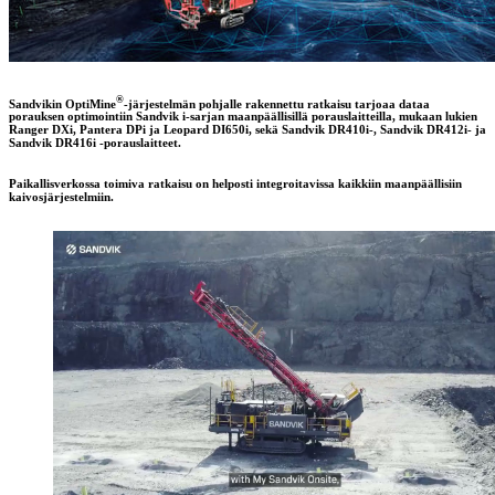
®
Sandvikin OptiMine
-järjestelmän pohjalle rakennettu ratkaisu tarjoaa dataa
porauksen optimointiin Sandvik i-sarjan maanpäällisillä porauslaitteilla, mukaan lukien
Ranger DXi, Pantera DPi ja Leopard DI650i, sekä Sandvik DR410i-, Sandvik DR412i- ja
Sandvik DR416i -porauslaitteet.
Paikallisverkossa toimiva ratkaisu on helposti integroitavissa kaikkiin maanpäällisiin
kaivosjärjestelmiin.