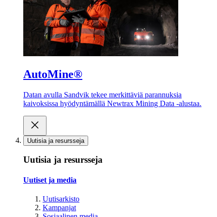
AutoMine®
Datan avulla Sandvik tekee merkittäviä parannuksia
kaivoksissa hyödyntämällä Newtrax Mining Data -alustaa.
Uutisia ja resursseja
Uutisia ja resursseja
Uutiset ja media
Uutisarkisto
Kampanjat
Sosiaalinen media