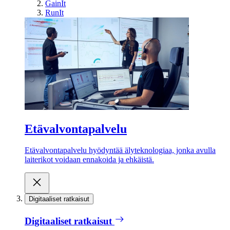
GainIt
RunIt
Etävalvontapalvelu
Etävalvontapalvelu hyödyntää älyteknologiaa, jonka avulla
laiterikot voidaan ennakoida ja ehkäistä.
Digitaaliset ratkaisut
Digitaaliset ratkaisut