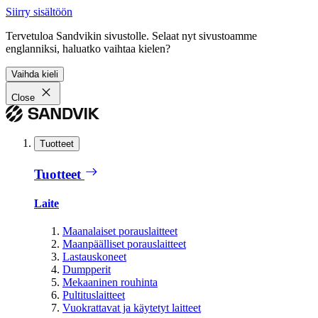
Siirry sisältöön
Tervetuloa Sandvikin sivustolle. Selaat nyt sivustoamme
englanniksi, haluatko vaihtaa kielen?
Vaihda kieli
Close
Tuotteet
Tuotteet
Laite
Maanalaiset porauslaitteet
Maanpäälliset porauslaitteet
Lastauskoneet
Dumpperit
Mekaaninen rouhinta
Pultituslaitteet
Vuokrattavat ja käytetyt laitteet