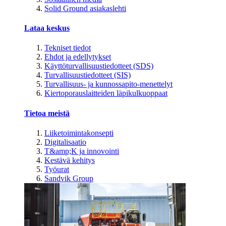
Solid Ground asiakaslehti
Lataa keskus
Tekniset tiedot
Ehdot ja edellytykset
Käyttöturvallisuustiedotteet (SDS)
Turvallisuustiedotteet (SIS)
Turvallisuus- ja kunnossapito-menettelyt
Kiertoporauslaitteiden läpikulkuoppaat
Tietoa meistä
Liiketoimintakonsepti
Digitalisaatio
T&amp;K ja innovointi
Kestävä kehitys
Työurat
Sandvik Group