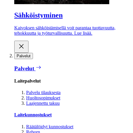
Sähköistyminen
Kaivoksen sähköistämisellä voit parantaa tuottavuutta,
tehokkuutta ja työturvallisuutta. Lue lisää.
Palvelut
Palvelut
Laitepalvelut
Palvelu tilauksesta
Huoltosopimukset
Laajennettu takuu
Laitekunnostukset
Räätälöidyt kunnostukset
Reborn