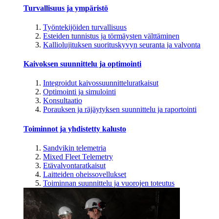
Turvallisuus ja ympäristö
Työntekijöiden turvallisuus
Esteiden tunnistus ja törmäysten välttäminen
Kalliolujituksen suorituskyvyn seuranta ja valvonta
Kaivoksen suunnittelu ja optimointi
Integroidut kaivossuunnitteluratkaisut
Optimointi ja simulointi
Konsultaatio
Porauksen ja räjäytyksen suunnittelu ja raportointi
Toiminnot ja yhdistetty kalusto
Sandvikin telemetria
Mixed Fleet Telemetry
Etävalvontaratkaisut
Laitteiden oheissovellukset
Toiminnan suunnittelu ja vuorojen toteutus