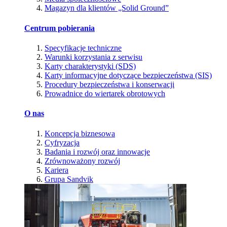
Magazyn dla klientów „Solid Ground”
Centrum pobierania
Specyfikacje techniczne
Warunki korzystania z serwisu
Karty charakterystyki (SDS)
Karty informacyjne dotyczące bezpieczeństwa (SIS)
Procedury bezpieczeństwa i konserwacji
Prowadnice do wiertarek obrotowych
O nas
Koncepcja biznesowa
Cyfryzacja
Badania i rozwój oraz innowacje
Zrównoważony rozwój
Kariera
Grupa Sandvik