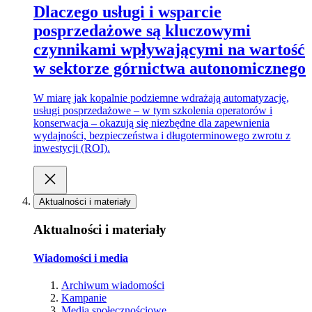
Dlaczego usługi i wsparcie
posprzedażowe są kluczowymi
czynnikami wpływającymi na wartość
w sektorze górnictwa autonomicznego
W miarę jak kopalnie podziemne wdrażają automatyzację,
usługi posprzedażowe – w tym szkolenia operatorów i
konserwacja – okazują się niezbędne dla zapewnienia
wydajności, bezpieczeństwa i długoterminowego zwrotu z
inwestycji (ROI).
Aktualności i materiały
Aktualności i materiały
Wiadomości i media
Archiwum wiadomości
Kampanie
Media społecznościowe