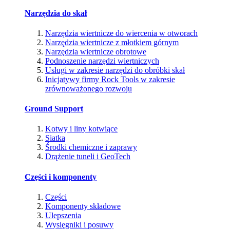
Narzędzia do skał
Narzędzia wiertnicze do wiercenia w otworach
Narzędzia wiertnicze z młotkiem górnym
Narzędzia wiertnicze obrotowe
Podnoszenie narzędzi wiertniczych
Usługi w zakresie narzędzi do obróbki skał
Inicjatywy firmy Rock Tools w zakresie
zrównoważonego rozwoju
Ground Support
Kotwy i liny kotwiące
Siatka
Środki chemiczne i zaprawy
Drążenie tuneli i GeoTech
Części i komponenty
Części
Komponenty składowe
Ulepszenia
Wysięgniki i posuwy