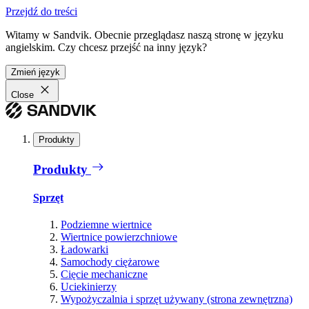
Przejdź do treści
Witamy w Sandvik. Obecnie przeglądasz naszą stronę w języku
angielskim. Czy chcesz przejść na inny język?
Zmień język
Close
Produkty
Produkty
Sprzęt
Podziemne wiertnice
Wiertnice powierzchniowe
Ładowarki
Samochody ciężarowe
Cięcie mechaniczne
Uciekinierzy
Wypożyczalnia i sprzęt używany (strona zewnętrzna)