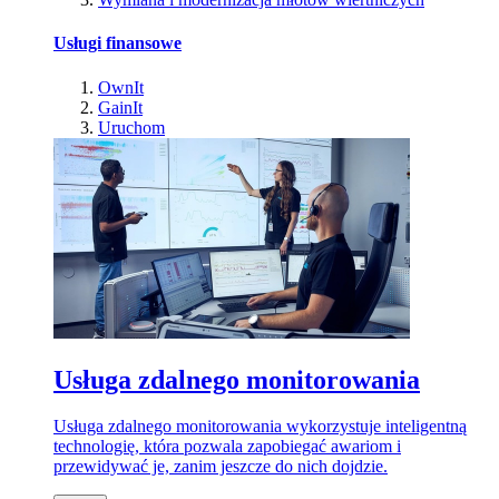
Usługi finansowe
OwnIt
GainIt
Uruchom
Usługa zdalnego monitorowania
Usługa zdalnego monitorowania wykorzystuje inteligentną
technologię, która pozwala zapobiegać awariom i
przewidywać je, zanim jeszcze do nich dojdzie.