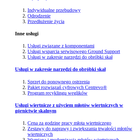
Indywidualne przebudowy
Odrodzenie
Przedłużenie życia
Inne usługi
Usługi związane z komponentami
Usługi wsparcia serwisowego Ground Support
Usługi w zakresie narzędzi do obróbki skał
Usługi w zakresie narzędzi do obróbki skał
Sprzęt do ponownego ostrzenia
Pakiet rozwiązań cyfrowych Centrevo®
Program recyklingu węglików
Usługi wiertnicze z użyciem młotów wiertniczych w
górnictwie skalnym
Cena za godzinę pracy młota wiertniczego
Zestawy do naprawy i zwiększania trwałości młotów
wiertniczych
Wymiana i modernizacja młotów wiertniczych