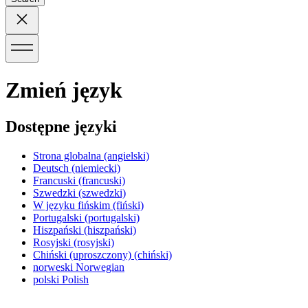
Zmień język
Dostępne języki
Strona globalna
(angielski)
Deutsch
(niemiecki)
Francuski
(francuski)
Szwedzki
(szwedzki)
W języku fińskim
(fiński)
Portugalski
(portugalski)
Hiszpański
(hiszpański)
Rosyjski
(rosyjski)
Chiński (uproszczony)
(chiński)
norweski
Norwegian
polski
Polish