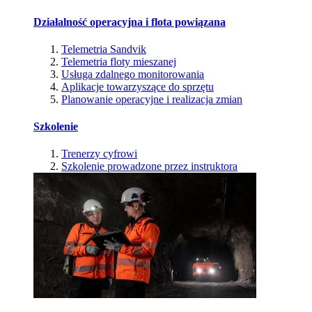
Działalność operacyjna i flota powiązana
Telemetria Sandvik
Telemetria floty mieszanej
Usługa zdalnego monitorowania
Aplikacje towarzyszące do sprzętu
Planowanie operacyjne i realizacja zmian
Szkolenie
Trenerzy cyfrowi
Szkolenie prowadzone przez instruktora