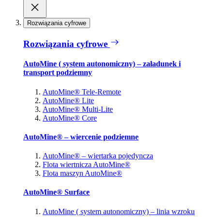
Rozwiązania cyfrowe
Rozwiązania cyfrowe
AutoMine ( system autonomiczny) – załadunek i
transport podziemny
AutoMine® Tele-Remote
AutoMine® Lite
AutoMine® Multi-Lite
AutoMine® Core
AutoMine® – wiercenie podziemne
AutoMine® – wiertarka pojedyncza
Flota wiertnicza AutoMine®
Flota maszyn AutoMine®
AutoMine® Surface
AutoMine ( system autonomiczny) – linia wzroku