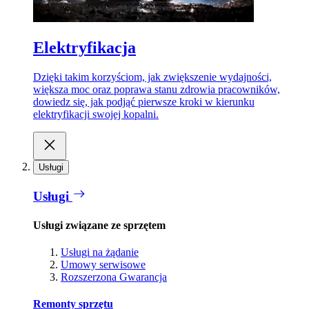
Elektryfikacja
Dzięki takim korzyściom, jak zwiększenie wydajności,
większa moc oraz poprawa stanu zdrowia pracowników,
dowiedz się, jak podjąć pierwsze kroki w kierunku
elektryfikacji swojej kopalni.
Usługi
Usługi
Usługi związane ze sprzętem
Usługi na żądanie
Umowy serwisowe
Rozszerzona Gwarancja
Remonty sprzętu