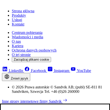
Strona główna
Produkty
Usługi
Kontakt
Centrum pobierania
Wiadomości i media
O nas
Kariera
Ochrona danych osobowych
O tej stronie
Zarządzaj plikami cookie
LinkedIn
Facebook
Instagram
YouTube
Zmień język
© 2026 Prawa autorskie © Sandvik AB; (publ) SE-811 81
Sandviken, Szwecja Tel. +46 (0)26 260000
Inne strony internetowe firmy Sandvik