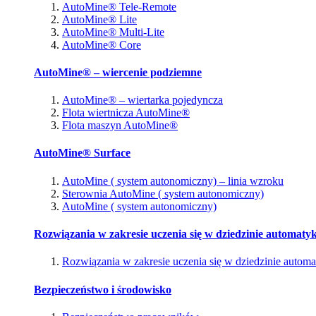
AutoMine® Tele-Remote
AutoMine® Lite
AutoMine® Multi-Lite
AutoMine® Core
AutoMine® – wiercenie podziemne
AutoMine® – wiertarka pojedyncza
Flota wiertnicza AutoMine®
Flota maszyn AutoMine®
AutoMine® Surface
AutoMine ( system autonomiczny) – linia wzroku
Sterownia AutoMine ( system autonomiczny)
AutoMine ( system autonomiczny)
Rozwiązania w zakresie uczenia się w dziedzinie automatyk
Rozwiązania w zakresie uczenia się w dziedzinie automa
Bezpieczeństwo i środowisko