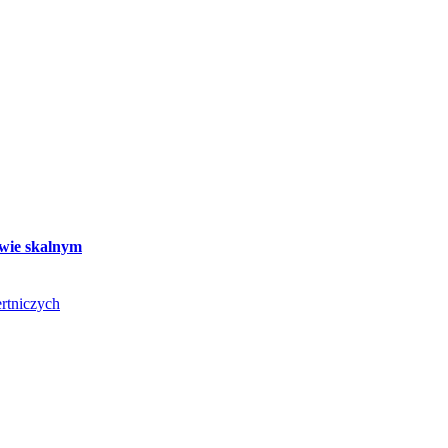
twie skalnym
rtniczych