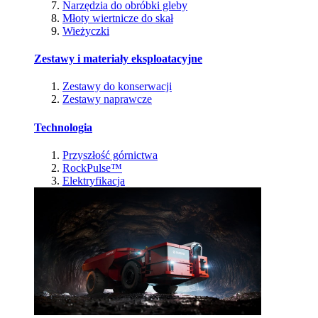
Narzędzia do obróbki gleby
Młoty wiertnicze do skał
Wieżyczki
Zestawy i materiały eksploatacyjne
Zestawy do konserwacji
Zestawy naprawcze
Technologia
Przyszłość górnictwa
RockPulse™
Elektryfikacja