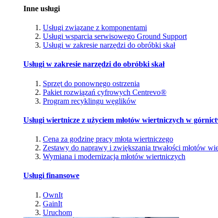
Inne usługi
Usługi związane z komponentami
Usługi wsparcia serwisowego Ground Support
Usługi w zakresie narzędzi do obróbki skał
Usługi w zakresie narzędzi do obróbki skał
Sprzęt do ponownego ostrzenia
Pakiet rozwiązań cyfrowych Centrevo®
Program recyklingu węglików
Usługi wiertnicze z użyciem młotów wiertniczych w górnic
Cena za godzinę pracy młota wiertniczego
Zestawy do naprawy i zwiększania trwałości młotów wie
Wymiana i modernizacja młotów wiertniczych
Usługi finansowe
OwnIt
GainIt
Uruchom