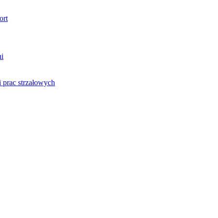
ort
ni
 prac strzałowych