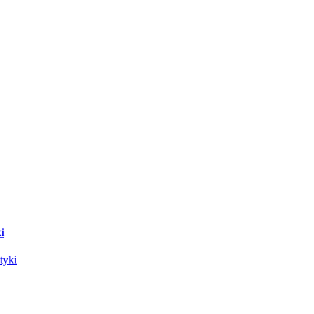
i
tyki