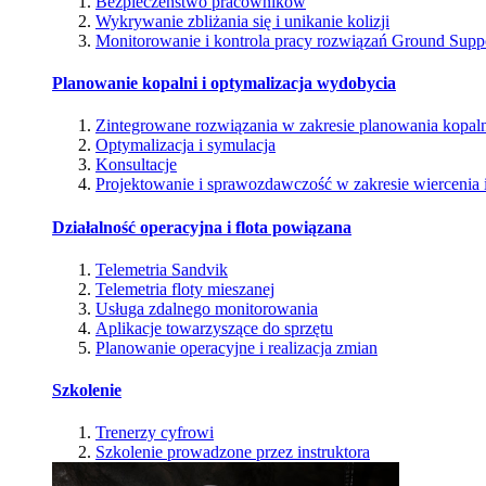
Bezpieczeństwo pracowników
Wykrywanie zbliżania się i unikanie kolizji
Monitorowanie i kontrola pracy rozwiązań Ground Supp
Planowanie kopalni i optymalizacja wydobycia
Zintegrowane rozwiązania w zakresie planowania kopal
Optymalizacja i symulacja
Konsultacje
Projektowanie i sprawozdawczość w zakresie wiercenia i
Działalność operacyjna i flota powiązana
Telemetria Sandvik
Telemetria floty mieszanej
Usługa zdalnego monitorowania
Aplikacje towarzyszące do sprzętu
Planowanie operacyjne i realizacja zmian
Szkolenie
Trenerzy cyfrowi
Szkolenie prowadzone przez instruktora