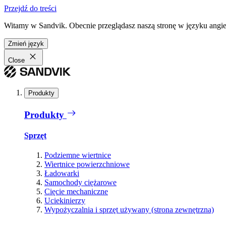
Przejdź do treści
Witamy w Sandvik. Obecnie przeglądasz naszą stronę w języku angiel
Zmień język
Close
Produkty
Produkty
Sprzęt
Podziemne wiertnice
Wiertnice powierzchniowe
Ładowarki
Samochody ciężarowe
Cięcie mechaniczne
Uciekinierzy
Wypożyczalnia i sprzęt używany (strona zewnętrzna)