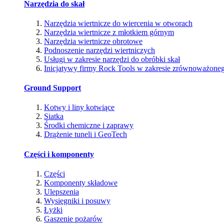
Narzędzia do skał
Narzędzia wiertnicze do wiercenia w otworach
Narzędzia wiertnicze z młotkiem górnym
Narzędzia wiertnicze obrotowe
Podnoszenie narzędzi wiertniczych
Usługi w zakresie narzędzi do obróbki skał
Inicjatywy firmy Rock Tools w zakresie zrównoważone
Ground Support
Kotwy i liny kotwiące
Siatka
Środki chemiczne i zaprawy
Drążenie tuneli i GeoTech
Części i komponenty
Części
Komponenty składowe
Ulepszenia
Wysięgniki i posuwy
Łyżki
Gaszenie pożarów