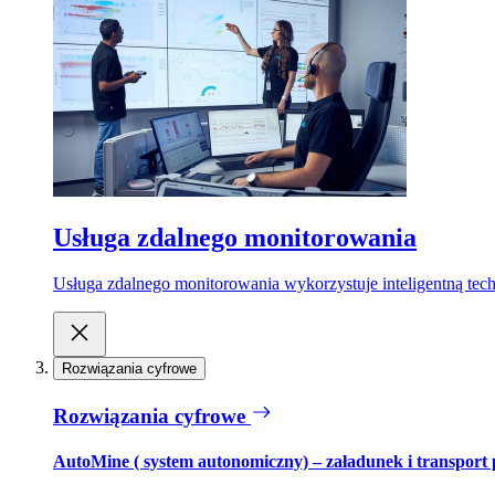
Usługa zdalnego monitorowania
Usługa zdalnego monitorowania wykorzystuje inteligentną tech
Rozwiązania cyfrowe
Rozwiązania cyfrowe
AutoMine ( system autonomiczny) – załadunek i transport