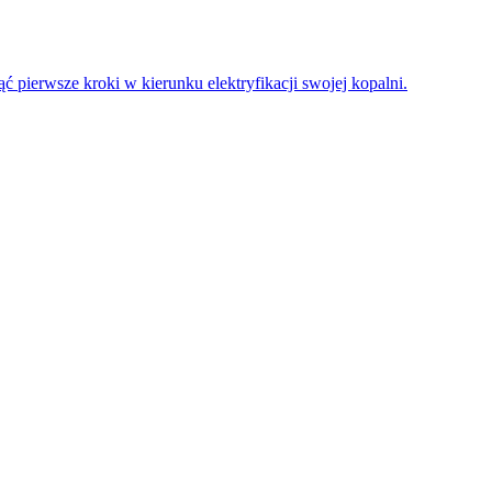
 pierwsze kroki w kierunku elektryfikacji swojej kopalni.