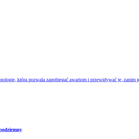
nologię, która pozwala zapobiegać awariom i przewidywać je, zanim je
 podziemny