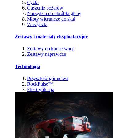
Łyżki
Gaszenie pożarów
Narzędzia do obróbki gleby
Młoty wiertnicze do skał
Wieżyczki
Zestawy i materiały eksploatacyjne
Zestawy do konserwacji
Zestawy naprawcze
Technologia
Przyszłość górnictwa
RockPulse™
Elektryfikacja