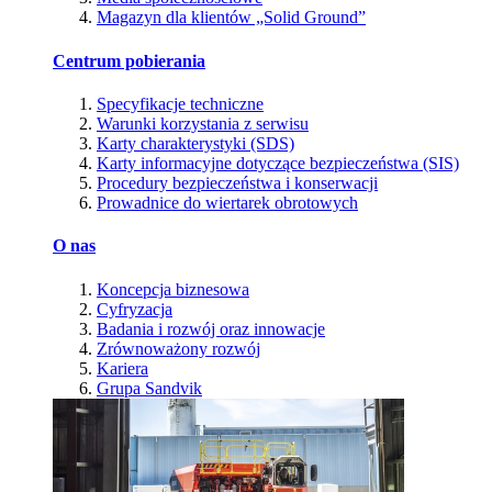
Magazyn dla klientów „Solid Ground”
Centrum pobierania
Specyfikacje techniczne
Warunki korzystania z serwisu
Karty charakterystyki (SDS)
Karty informacyjne dotyczące bezpieczeństwa (SIS)
Procedury bezpieczeństwa i konserwacji
Prowadnice do wiertarek obrotowych
O nas
Koncepcja biznesowa
Cyfryzacja
Badania i rozwój oraz innowacje
Zrównoważony rozwój
Kariera
Grupa Sandvik