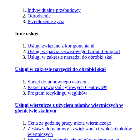
Indywidualne przebudowy
Odrodzenie
Przedłużenie życia
Inne usługi
Usługi związane z komponentami
Usługi wsparcia serwisowego Ground Support
Usługi w zakresie narzędzi do obróbki skał
Usługi w zakresie narzędzi do obróbki skał
Sprzęt do ponownego ostrzenia
Pakiet rozwiązań cyfrowych Centrevo®
Program recyklingu węglików
Usługi wiertnicze z użyciem młotów wiertniczych w
górnictwie skalnym
Cena za godzinę pracy młota wiertniczego
Zestawy do naprawy i zwiększania trwałości młotów
wiertniczych
Wymiana i modernizacja młotów wiertniczych