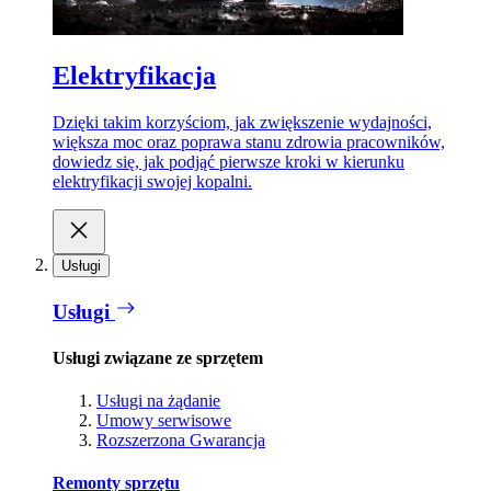
Elektryfikacja
Dzięki takim korzyściom, jak zwiększenie wydajności,
większa moc oraz poprawa stanu zdrowia pracowników,
dowiedz się, jak podjąć pierwsze kroki w kierunku
elektryfikacji swojej kopalni.
Usługi
Usługi
Usługi związane ze sprzętem
Usługi na żądanie
Umowy serwisowe
Rozszerzona Gwarancja
Remonty sprzętu