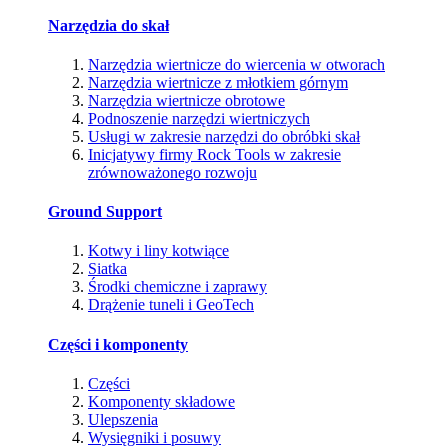
Narzędzia do skał
Narzędzia wiertnicze do wiercenia w otworach
Narzędzia wiertnicze z młotkiem górnym
Narzędzia wiertnicze obrotowe
Podnoszenie narzędzi wiertniczych
Usługi w zakresie narzędzi do obróbki skał
Inicjatywy firmy Rock Tools w zakresie
zrównoważonego rozwoju
Ground Support
Kotwy i liny kotwiące
Siatka
Środki chemiczne i zaprawy
Drążenie tuneli i GeoTech
Części i komponenty
Części
Komponenty składowe
Ulepszenia
Wysięgniki i posuwy