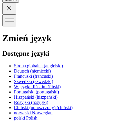
Zmień język
Dostępne języki
Strona globalna
(angielski)
Deutsch
(niemiecki)
Francuski
(francuski)
Szwedzki
(szwedzki)
W języku fińskim
(fiński)
Portugalski
(portugalski)
Hiszpański
(hiszpański)
Rosyjski
(rosyjski)
Chiński (uproszczony)
(chiński)
norweski
Norwegian
polski
Polish