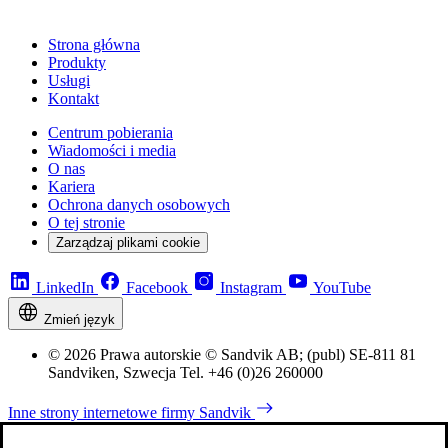
Strona główna
Produkty
Usługi
Kontakt
Centrum pobierania
Wiadomości i media
O nas
Kariera
Ochrona danych osobowych
O tej stronie
Zarządzaj plikami cookie
LinkedIn
Facebook
Instagram
YouTube
Zmień język
© 2026 Prawa autorskie © Sandvik AB; (publ) SE-811 81
Sandviken, Szwecja Tel. +46 (0)26 260000
Inne strony internetowe firmy Sandvik