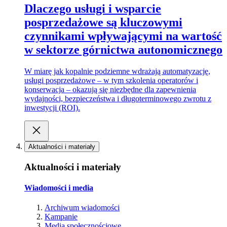
Dlaczego usługi i wsparcie
posprzedażowe są kluczowymi
czynnikami wpływającymi na wartość
w sektorze górnictwa autonomicznego
W miarę jak kopalnie podziemne wdrażają automatyzację,
usługi posprzedażowe – w tym szkolenia operatorów i
konserwacja – okazują się niezbędne dla zapewnienia
wydajności, bezpieczeństwa i długoterminowego zwrotu z
inwestycji (ROI).
Aktualności i materiały
Aktualności i materiały
Wiadomości i media
Archiwum wiadomości
Kampanie
Media społecznościowe