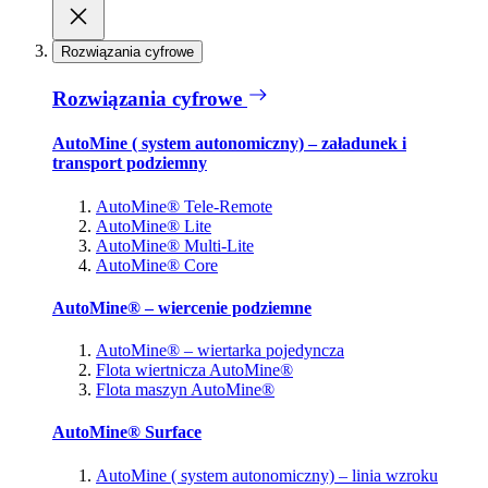
Rozwiązania cyfrowe
Rozwiązania cyfrowe
AutoMine ( system autonomiczny) – załadunek i
transport podziemny
AutoMine® Tele-Remote
AutoMine® Lite
AutoMine® Multi-Lite
AutoMine® Core
AutoMine® – wiercenie podziemne
AutoMine® – wiertarka pojedyncza
Flota wiertnicza AutoMine®
Flota maszyn AutoMine®
AutoMine® Surface
AutoMine ( system autonomiczny) – linia wzroku