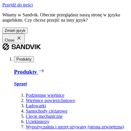
Przejdź do treści
Witamy w Sandvik. Obecnie przeglądasz naszą stronę w języku
angielskim. Czy chcesz przejść na inny język?
Zmień język
Close
Produkty
Produkty
Sprzęt
Podziemne wiertnice
Wiertnice powierzchniowe
Ładowarki
Samochody ciężarowe
Cięcie mechaniczne
Uciekinierzy
Wypożyczalnia i sprzęt używany (strona zewnętrzna)