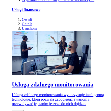
Usługi finansowe
OwnIt
GainIt
Uruchom
Usługa zdalnego monitorowania
Usługa zdalnego monitorowania wykorzystuje inteligentną
technologię, która pozwala zapobiegać awariom i
przewidywać je, zanim jeszcze do nich dojdzie.