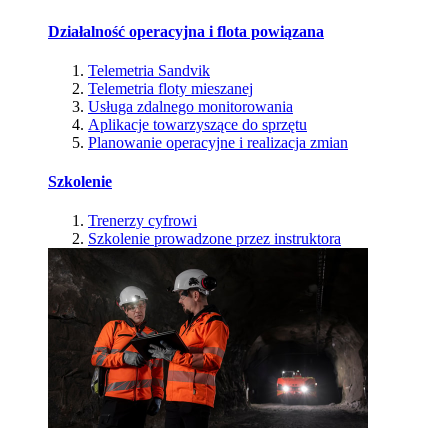
Działalność operacyjna i flota powiązana
Telemetria Sandvik
Telemetria floty mieszanej
Usługa zdalnego monitorowania
Aplikacje towarzyszące do sprzętu
Planowanie operacyjne i realizacja zmian
Szkolenie
Trenerzy cyfrowi
Szkolenie prowadzone przez instruktora