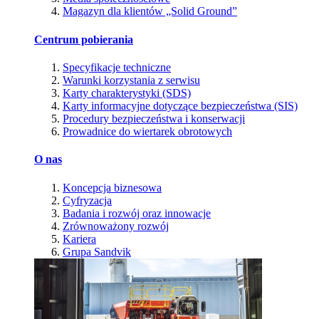
Magazyn dla klientów „Solid Ground”
Centrum pobierania
Specyfikacje techniczne
Warunki korzystania z serwisu
Karty charakterystyki (SDS)
Karty informacyjne dotyczące bezpieczeństwa (SIS)
Procedury bezpieczeństwa i konserwacji
Prowadnice do wiertarek obrotowych
O nas
Koncepcja biznesowa
Cyfryzacja
Badania i rozwój oraz innowacje
Zrównoważony rozwój
Kariera
Grupa Sandvik