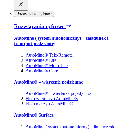
Rozwiązania cyfrowe
Rozwiązania cyfrowe
AutoMine ( system autonomiczny) – załadunek i
transport podziemny
AutoMine® Tele-Remote
AutoMine® Lite
AutoMine® Multi-Lite
AutoMine® Core
AutoMine® – wiercenie podziemne
AutoMine® – wiertarka pojedyncza
Flota wiertnicza AutoMine®
Flota maszyn AutoMine®
AutoMine® Surface
AutoMine ( system autonomiczny) – linia wzroku