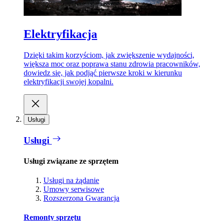
Elektryfikacja
Dzięki takim korzyściom, jak zwiększenie wydajności,
większa moc oraz poprawa stanu zdrowia pracowników,
dowiedz się, jak podjąć pierwsze kroki w kierunku
elektryfikacji swojej kopalni.
Usługi
Usługi
Usługi związane ze sprzętem
Usługi na żądanie
Umowy serwisowe
Rozszerzona Gwarancja
Remonty sprzętu