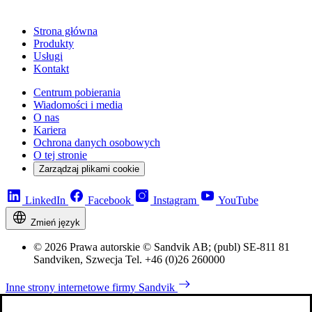
Strona główna
Produkty
Usługi
Kontakt
Centrum pobierania
Wiadomości i media
O nas
Kariera
Ochrona danych osobowych
O tej stronie
Zarządzaj plikami cookie
LinkedIn
Facebook
Instagram
YouTube
Zmień język
© 2026 Prawa autorskie © Sandvik AB; (publ) SE-811 81
Sandviken, Szwecja Tel. +46 (0)26 260000
Inne strony internetowe firmy Sandvik