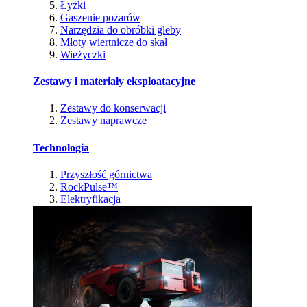
Łyżki
Gaszenie pożarów
Narzędzia do obróbki gleby
Młoty wiertnicze do skał
Wieżyczki
Zestawy i materiały eksploatacyjne
Zestawy do konserwacji
Zestawy naprawcze
Technologia
Przyszłość górnictwa
RockPulse™
Elektryfikacja