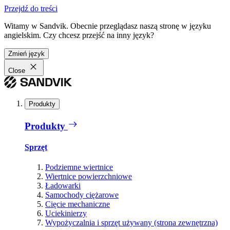
Przejdź do treści
Witamy w Sandvik. Obecnie przeglądasz naszą stronę w języku
angielskim. Czy chcesz przejść na inny język?
Zmień język
Close
Produkty
Produkty
Sprzęt
Podziemne wiertnice
Wiertnice powierzchniowe
Ładowarki
Samochody ciężarowe
Cięcie mechaniczne
Uciekinierzy
Wypożyczalnia i sprzęt używany (strona zewnętrzna)