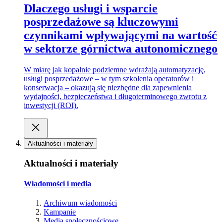
Dlaczego usługi i wsparcie
posprzedażowe są kluczowymi
czynnikami wpływającymi na wartość
w sektorze górnictwa autonomicznego
W miarę jak kopalnie podziemne wdrażają automatyzację,
usługi posprzedażowe – w tym szkolenia operatorów i
konserwacja – okazują się niezbędne dla zapewnienia
wydajności, bezpieczeństwa i długoterminowego zwrotu z
inwestycji (ROI).
Aktualności i materiały
Aktualności i materiały
Wiadomości i media
Archiwum wiadomości
Kampanie
Media społecznościowe