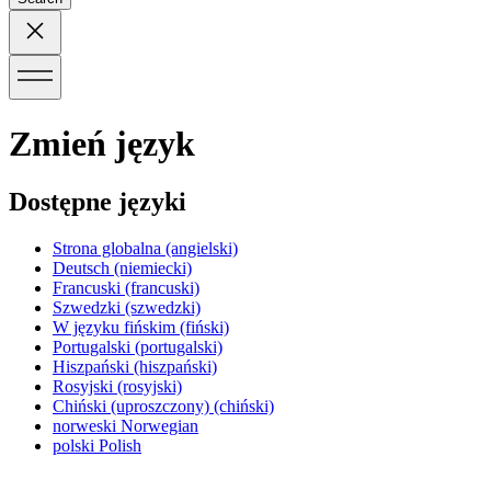
Zmień język
Dostępne języki
Strona globalna
(angielski)
Deutsch
(niemiecki)
Francuski
(francuski)
Szwedzki
(szwedzki)
W języku fińskim
(fiński)
Portugalski
(portugalski)
Hiszpański
(hiszpański)
Rosyjski
(rosyjski)
Chiński (uproszczony)
(chiński)
norweski
Norwegian
polski
Polish