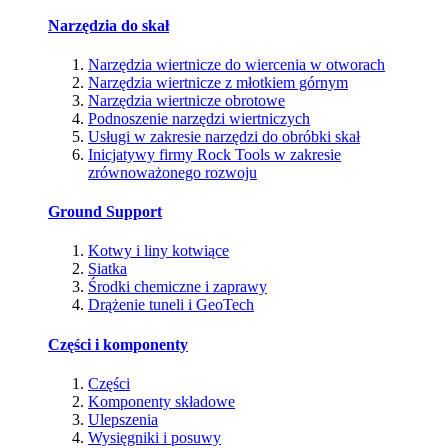
Narzędzia do skał
Narzędzia wiertnicze do wiercenia w otworach
Narzędzia wiertnicze z młotkiem górnym
Narzędzia wiertnicze obrotowe
Podnoszenie narzędzi wiertniczych
Usługi w zakresie narzędzi do obróbki skał
Inicjatywy firmy Rock Tools w zakresie
zrównoważonego rozwoju
Ground Support
Kotwy i liny kotwiące
Siatka
Środki chemiczne i zaprawy
Drążenie tuneli i GeoTech
Części i komponenty
Części
Komponenty składowe
Ulepszenia
Wysięgniki i posuwy