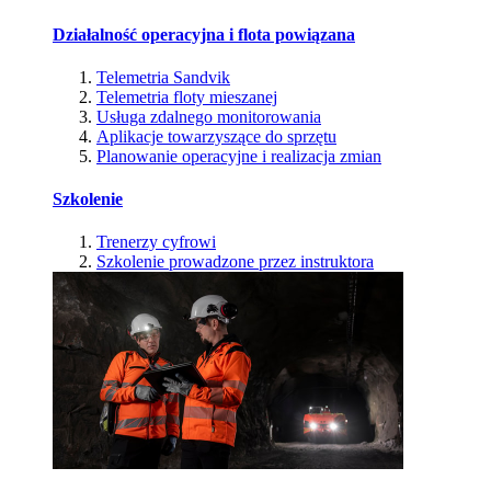
Działalność operacyjna i flota powiązana
Telemetria Sandvik
Telemetria floty mieszanej
Usługa zdalnego monitorowania
Aplikacje towarzyszące do sprzętu
Planowanie operacyjne i realizacja zmian
Szkolenie
Trenerzy cyfrowi
Szkolenie prowadzone przez instruktora