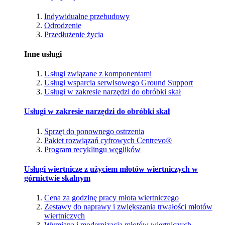
Indywidualne przebudowy
Odrodzenie
Przedłużenie życia
Inne usługi
Usługi związane z komponentami
Usługi wsparcia serwisowego Ground Support
Usługi w zakresie narzędzi do obróbki skał
Usługi w zakresie narzędzi do obróbki skał
Sprzęt do ponownego ostrzenia
Pakiet rozwiązań cyfrowych Centrevo®
Program recyklingu węglików
Usługi wiertnicze z użyciem młotów wiertniczych w
górnictwie skalnym
Cena za godzinę pracy młota wiertniczego
Zestawy do naprawy i zwiększania trwałości młotów
wiertniczych
Wymiana i modernizacja młotów wiertniczych