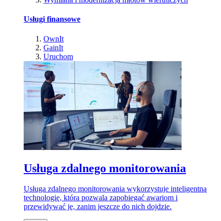
Usługi finansowe
OwnIt
GainIt
Uruchom
Usługa zdalnego monitorowania
Usługa zdalnego monitorowania wykorzystuje inteligentną
technologię, która pozwala zapobiegać awariom i
przewidywać je, zanim jeszcze do nich dojdzie.