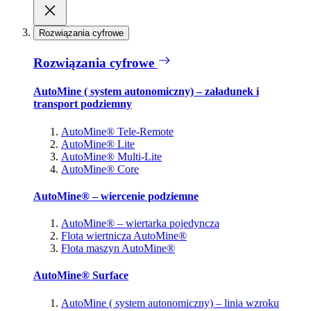
Rozwiązania cyfrowe
Rozwiązania cyfrowe
AutoMine ( system autonomiczny) – załadunek i
transport podziemny
AutoMine® Tele-Remote
AutoMine® Lite
AutoMine® Multi-Lite
AutoMine® Core
AutoMine® – wiercenie podziemne
AutoMine® – wiertarka pojedyncza
Flota wiertnicza AutoMine®
Flota maszyn AutoMine®
AutoMine® Surface
AutoMine ( system autonomiczny) – linia wzroku