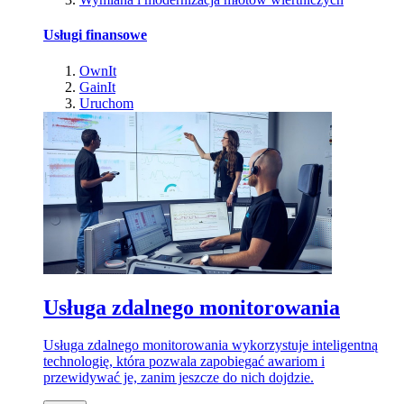
Usługi finansowe
OwnIt
GainIt
Uruchom
Usługa zdalnego monitorowania
Usługa zdalnego monitorowania wykorzystuje inteligentną
technologię, która pozwala zapobiegać awariom i
przewidywać je, zanim jeszcze do nich dojdzie.