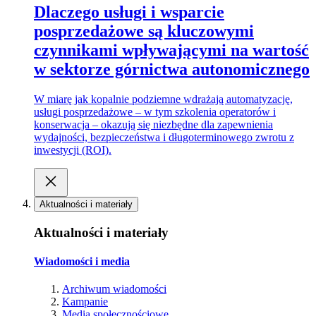
Dlaczego usługi i wsparcie
posprzedażowe są kluczowymi
czynnikami wpływającymi na wartość
w sektorze górnictwa autonomicznego
W miarę jak kopalnie podziemne wdrażają automatyzację,
usługi posprzedażowe – w tym szkolenia operatorów i
konserwacja – okazują się niezbędne dla zapewnienia
wydajności, bezpieczeństwa i długoterminowego zwrotu z
inwestycji (ROI).
Aktualności i materiały
Aktualności i materiały
Wiadomości i media
Archiwum wiadomości
Kampanie
Media społecznościowe