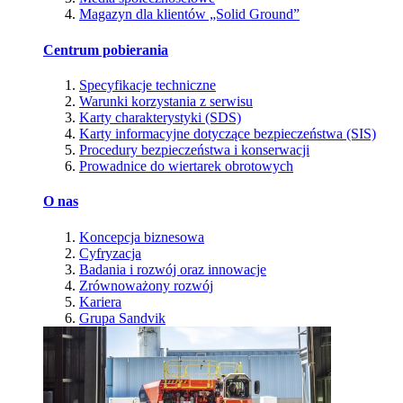
Magazyn dla klientów „Solid Ground”
Centrum pobierania
Specyfikacje techniczne
Warunki korzystania z serwisu
Karty charakterystyki (SDS)
Karty informacyjne dotyczące bezpieczeństwa (SIS)
Procedury bezpieczeństwa i konserwacji
Prowadnice do wiertarek obrotowych
O nas
Koncepcja biznesowa
Cyfryzacja
Badania i rozwój oraz innowacje
Zrównoważony rozwój
Kariera
Grupa Sandvik