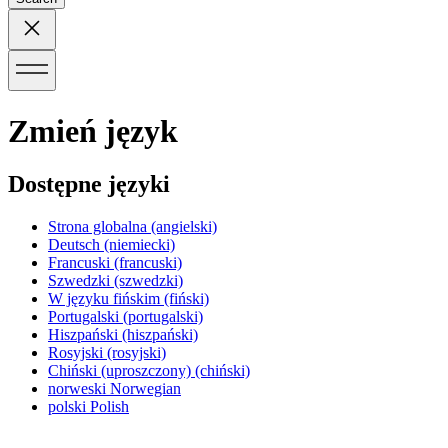
Zmień język
Dostępne języki
Strona globalna
(angielski)
Deutsch
(niemiecki)
Francuski
(francuski)
Szwedzki
(szwedzki)
W języku fińskim
(fiński)
Portugalski
(portugalski)
Hiszpański
(hiszpański)
Rosyjski
(rosyjski)
Chiński (uproszczony)
(chiński)
norweski
Norwegian
polski
Polish