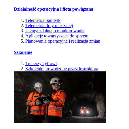
Działalność operacyjna i flota powiązana
Telemetria Sandvik
Telemetria floty mieszanej
Usługa zdalnego monitorowania
Aplikacje towarzyszące do sprzętu
Planowanie operacyjne i realizacja zmian
Szkolenie
Trenerzy cyfrowi
Szkolenie prowadzone przez instruktora