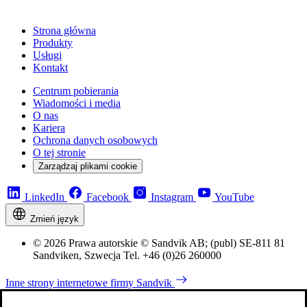
Strona główna
Produkty
Usługi
Kontakt
Centrum pobierania
Wiadomości i media
O nas
Kariera
Ochrona danych osobowych
O tej stronie
Zarządzaj plikami cookie
LinkedIn
Facebook
Instagram
YouTube
Zmień język
© 2026 Prawa autorskie © Sandvik AB; (publ) SE-811 81
Sandviken, Szwecja Tel. +46 (0)26 260000
Inne strony internetowe firmy Sandvik