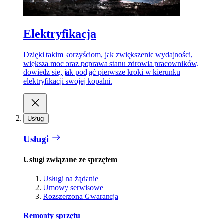
Elektryfikacja
Dzięki takim korzyściom, jak zwiększenie wydajności,
większa moc oraz poprawa stanu zdrowia pracowników,
dowiedz się, jak podjąć pierwsze kroki w kierunku
elektryfikacji swojej kopalni.
Usługi
Usługi
Usługi związane ze sprzętem
Usługi na żądanie
Umowy serwisowe
Rozszerzona Gwarancja
Remonty sprzętu