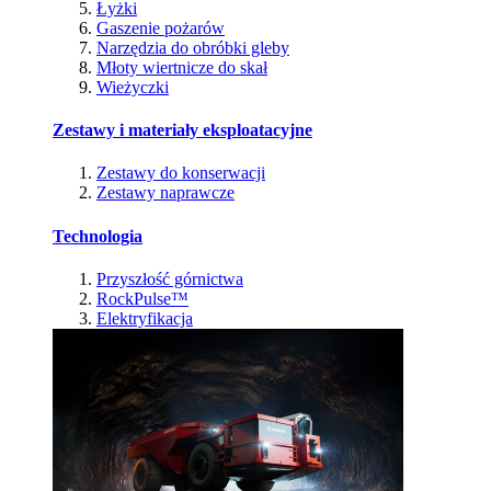
Łyżki
Gaszenie pożarów
Narzędzia do obróbki gleby
Młoty wiertnicze do skał
Wieżyczki
Zestawy i materiały eksploatacyjne
Zestawy do konserwacji
Zestawy naprawcze
Technologia
Przyszłość górnictwa
RockPulse™
Elektryfikacja