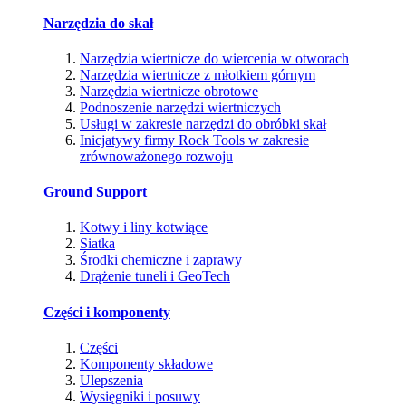
Narzędzia do skał
Narzędzia wiertnicze do wiercenia w otworach
Narzędzia wiertnicze z młotkiem górnym
Narzędzia wiertnicze obrotowe
Podnoszenie narzędzi wiertniczych
Usługi w zakresie narzędzi do obróbki skał
Inicjatywy firmy Rock Tools w zakresie
zrównoważonego rozwoju
Ground Support
Kotwy i liny kotwiące
Siatka
Środki chemiczne i zaprawy
Drążenie tuneli i GeoTech
Części i komponenty
Części
Komponenty składowe
Ulepszenia
Wysięgniki i posuwy