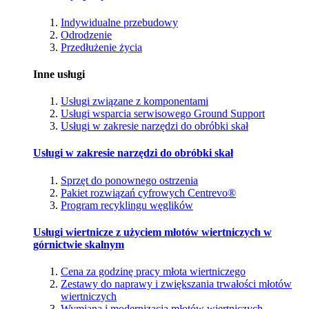
Indywidualne przebudowy
Odrodzenie
Przedłużenie życia
Inne usługi
Usługi związane z komponentami
Usługi wsparcia serwisowego Ground Support
Usługi w zakresie narzędzi do obróbki skał
Usługi w zakresie narzędzi do obróbki skał
Sprzęt do ponownego ostrzenia
Pakiet rozwiązań cyfrowych Centrevo®
Program recyklingu węglików
Usługi wiertnicze z użyciem młotów wiertniczych w
górnictwie skalnym
Cena za godzinę pracy młota wiertniczego
Zestawy do naprawy i zwiększania trwałości młotów
wiertniczych
Wymiana i modernizacja młotów wiertniczych