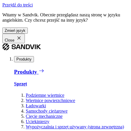
Przejdź do treści
Witamy w Sandvik. Obecnie przeglądasz naszą stronę w języku
angielskim. Czy chcesz przejść na inny język?
Zmień język
Close
Produkty
Produkty
Sprzęt
Podziemne wiertnice
Wiertnice powierzchniowe
Ładowarki
Samochody ciężarowe
Cięcie mechaniczne
Uciekinierzy
Wypożyczalnia i sprzęt używany (strona zewnętrzna)