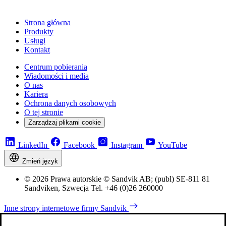
Strona główna
Produkty
Usługi
Kontakt
Centrum pobierania
Wiadomości i media
O nas
Kariera
Ochrona danych osobowych
O tej stronie
Zarządzaj plikami cookie
LinkedIn
Facebook
Instagram
YouTube
Zmień język
© 2026 Prawa autorskie © Sandvik AB; (publ) SE-811 81
Sandviken, Szwecja Tel. +46 (0)26 260000
Inne strony internetowe firmy Sandvik