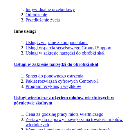
Indywidualne przebudowy
Odrodzenie
Przedłużenie życia
Inne usługi
Usługi związane z komponentami
Usługi wsparcia serwisowego Ground Support
Usługi w zakresie narzędzi do obróbki skał
Usługi w zakresie narzędzi do obróbki skał
Sprzęt do ponownego ostrzenia
Pakiet rozwiązań cyfrowych Centrevo®
Program recyklingu węglików
Usługi wiertnicze z użyciem młotów wiertniczych w
górnictwie skalnym
Cena za godzinę pracy młota wiertniczego
Zestawy do naprawy i zwiększania trwałości młotów
wiertniczych
Wymiana i modernizacja młotów wiertniczych