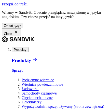
Przejdź do treści
Witamy w Sandvik. Obecnie przeglądasz naszą stronę w języku
angielskim. Czy chcesz przejść na inny język?
Zmień język
Close
Produkty
Produkty
Sprzęt
Podziemne wiertnice
Wiertnice powierzchniowe
Ładowarki
Samochody ciężarowe
Cięcie mechaniczne
Uciekinierzy
Wypożyczalnia i sprzęt używany (strona zewnętrzna)