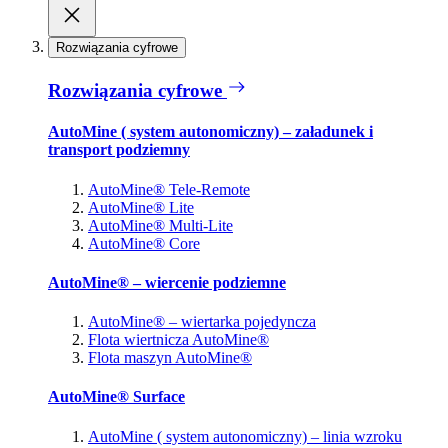
Rozwiązania cyfrowe
Rozwiązania cyfrowe
AutoMine ( system autonomiczny) – załadunek i
transport podziemny
AutoMine® Tele-Remote
AutoMine® Lite
AutoMine® Multi-Lite
AutoMine® Core
AutoMine® – wiercenie podziemne
AutoMine® – wiertarka pojedyncza
Flota wiertnicza AutoMine®
Flota maszyn AutoMine®
AutoMine® Surface
AutoMine ( system autonomiczny) – linia wzroku