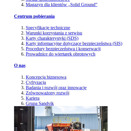
Magazyn dla klientów „Solid Ground”
Centrum pobierania
Specyfikacje techniczne
Warunki korzystania z serwisu
Karty charakterystyki (SDS)
Karty informacyjne dotyczące bezpieczeństwa (SIS)
Procedury bezpieczeństwa i konserwacji
Prowadnice do wiertarek obrotowych
O nas
Koncepcja biznesowa
Cyfryzacja
Badania i rozwój oraz innowacje
Zrównoważony rozwój
Kariera
Grupa Sandvik