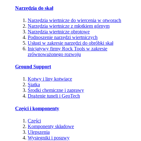
Narzędzia do skał
Narzędzia wiertnicze do wiercenia w otworach
Narzędzia wiertnicze z młotkiem górnym
Narzędzia wiertnicze obrotowe
Podnoszenie narzędzi wiertniczych
Usługi w zakresie narzędzi do obróbki skał
Inicjatywy firmy Rock Tools w zakresie
zrównoważonego rozwoju
Ground Support
Kotwy i liny kotwiące
Siatka
Środki chemiczne i zaprawy
Drążenie tuneli i GeoTech
Części i komponenty
Części
Komponenty składowe
Ulepszenia
Wysięgniki i posuwy