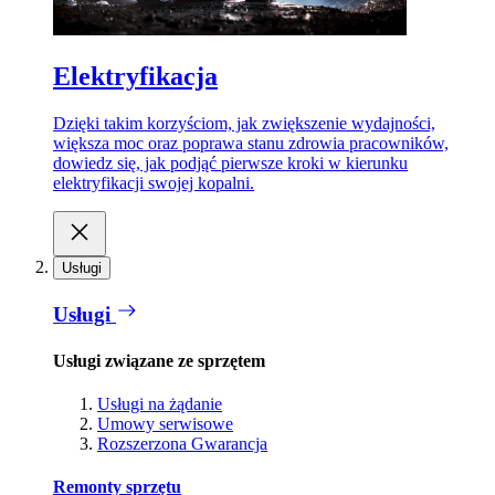
Elektryfikacja
Dzięki takim korzyściom, jak zwiększenie wydajności,
większa moc oraz poprawa stanu zdrowia pracowników,
dowiedz się, jak podjąć pierwsze kroki w kierunku
elektryfikacji swojej kopalni.
Usługi
Usługi
Usługi związane ze sprzętem
Usługi na żądanie
Umowy serwisowe
Rozszerzona Gwarancja
Remonty sprzętu