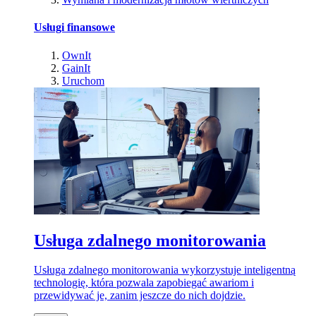
Usługi finansowe
OwnIt
GainIt
Uruchom
Usługa zdalnego monitorowania
Usługa zdalnego monitorowania wykorzystuje inteligentną
technologię, która pozwala zapobiegać awariom i
przewidywać je, zanim jeszcze do nich dojdzie.