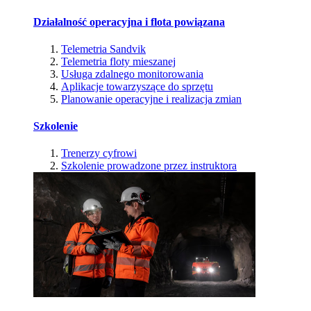
Działalność operacyjna i flota powiązana
Telemetria Sandvik
Telemetria floty mieszanej
Usługa zdalnego monitorowania
Aplikacje towarzyszące do sprzętu
Planowanie operacyjne i realizacja zmian
Szkolenie
Trenerzy cyfrowi
Szkolenie prowadzone przez instruktora