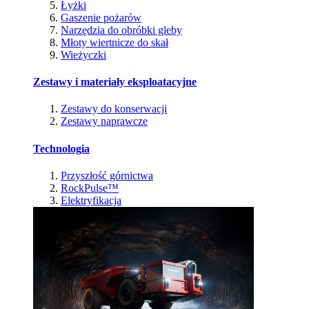
Łyżki
Gaszenie pożarów
Narzędzia do obróbki gleby
Młoty wiertnicze do skał
Wieżyczki
Zestawy i materiały eksploatacyjne
Zestawy do konserwacji
Zestawy naprawcze
Technologia
Przyszłość górnictwa
RockPulse™
Elektryfikacja