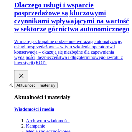
Dlaczego usługi i wsparcie
posprzedażowe są kluczowymi
czynnikami wpływającymi na wartość
w sektorze górnictwa autonomicznego
W miarę jak kopalnie podziemne wdrażają automatyzację,
usługi posprzedażowe – w tym szkolenia operatorów i
konserwacja – okazują się niezbędne dla zapewnienia
wydajności, bezpieczeństwa i długoterminowego zwrotu z
inwestycji (ROI).
Aktualności i materiały
Aktualności i materiały
Wiadomości i media
Archiwum wiadomości
Kampanie
Media społecznościowe