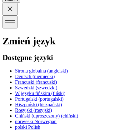
Zmień język
Dostępne języki
Strona globalna
(angielski)
Deutsch
(niemiecki)
Francuski
(francuski)
Szwedzki
(szwedzki)
W języku fińskim
(fiński)
Portugalski
(portugalski)
Hiszpański
(hiszpański)
Rosyjski
(rosyjski)
Chiński (uproszczony)
(chiński)
norweski
Norwegian
polski
Polish