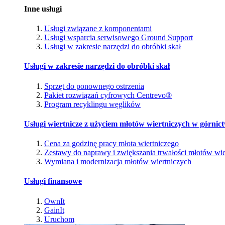
Inne usługi
Usługi związane z komponentami
Usługi wsparcia serwisowego Ground Support
Usługi w zakresie narzędzi do obróbki skał
Usługi w zakresie narzędzi do obróbki skał
Sprzęt do ponownego ostrzenia
Pakiet rozwiązań cyfrowych Centrevo®
Program recyklingu węglików
Usługi wiertnicze z użyciem młotów wiertniczych w górnic
Cena za godzinę pracy młota wiertniczego
Zestawy do naprawy i zwiększania trwałości młotów wie
Wymiana i modernizacja młotów wiertniczych
Usługi finansowe
OwnIt
GainIt
Uruchom