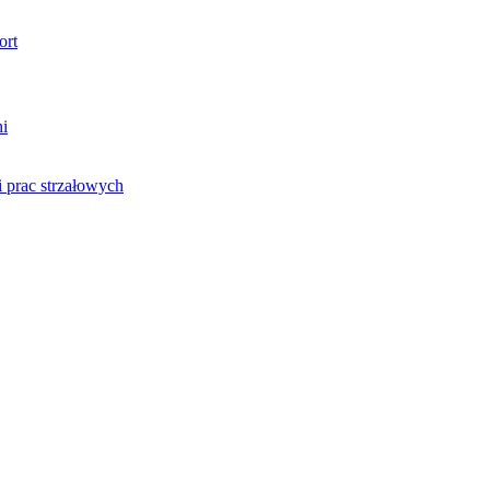
ort
ni
 prac strzałowych