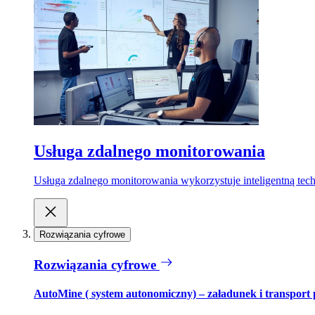
Usługa zdalnego monitorowania
Usługa zdalnego monitorowania wykorzystuje inteligentną tech
Rozwiązania cyfrowe
Rozwiązania cyfrowe
AutoMine ( system autonomiczny) – załadunek i transport