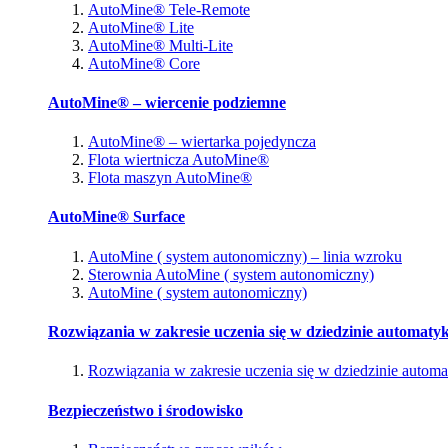
AutoMine® Tele-Remote
AutoMine® Lite
AutoMine® Multi-Lite
AutoMine® Core
AutoMine® – wiercenie podziemne
AutoMine® – wiertarka pojedyncza
Flota wiertnicza AutoMine®
Flota maszyn AutoMine®
AutoMine® Surface
AutoMine ( system autonomiczny) – linia wzroku
Sterownia AutoMine ( system autonomiczny)
AutoMine ( system autonomiczny)
Rozwiązania w zakresie uczenia się w dziedzinie automatyk
Rozwiązania w zakresie uczenia się w dziedzinie automa
Bezpieczeństwo i środowisko