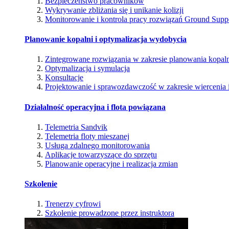
Bezpieczeństwo pracowników
Wykrywanie zbliżania się i unikanie kolizji
Monitorowanie i kontrola pracy rozwiązań Ground Supp
Planowanie kopalni i optymalizacja wydobycia
Zintegrowane rozwiązania w zakresie planowania kopal
Optymalizacja i symulacja
Konsultacje
Projektowanie i sprawozdawczość w zakresie wiercenia i
Działalność operacyjna i flota powiązana
Telemetria Sandvik
Telemetria floty mieszanej
Usługa zdalnego monitorowania
Aplikacje towarzyszące do sprzętu
Planowanie operacyjne i realizacja zmian
Szkolenie
Trenerzy cyfrowi
Szkolenie prowadzone przez instruktora