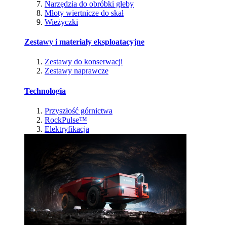
Narzędzia do obróbki gleby
Młoty wiertnicze do skał
Wieżyczki
Zestawy i materiały eksploatacyjne
Zestawy do konserwacji
Zestawy naprawcze
Technologia
Przyszłość górnictwa
RockPulse™
Elektryfikacja