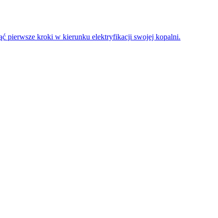
 pierwsze kroki w kierunku elektryfikacji swojej kopalni.