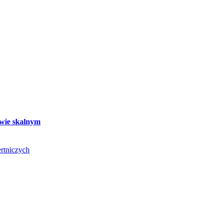
twie skalnym
rtniczych