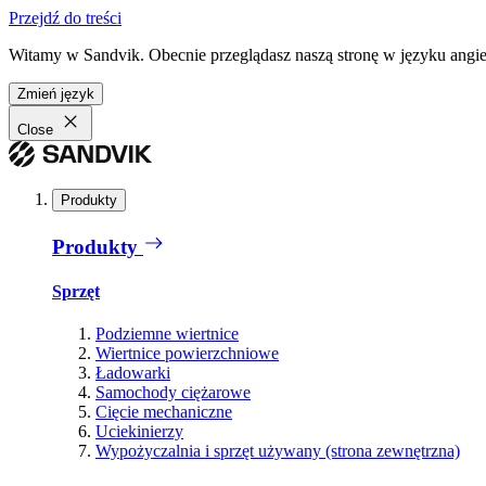
Przejdź do treści
Witamy w Sandvik. Obecnie przeglądasz naszą stronę w języku angiel
Zmień język
Close
Produkty
Produkty
Sprzęt
Podziemne wiertnice
Wiertnice powierzchniowe
Ładowarki
Samochody ciężarowe
Cięcie mechaniczne
Uciekinierzy
Wypożyczalnia i sprzęt używany (strona zewnętrzna)