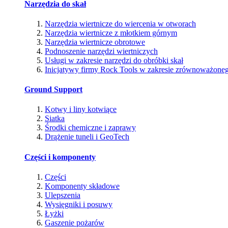
Narzędzia do skał
Narzędzia wiertnicze do wiercenia w otworach
Narzędzia wiertnicze z młotkiem górnym
Narzędzia wiertnicze obrotowe
Podnoszenie narzędzi wiertniczych
Usługi w zakresie narzędzi do obróbki skał
Inicjatywy firmy Rock Tools w zakresie zrównoważone
Ground Support
Kotwy i liny kotwiące
Siatka
Środki chemiczne i zaprawy
Drążenie tuneli i GeoTech
Części i komponenty
Części
Komponenty składowe
Ulepszenia
Wysięgniki i posuwy
Łyżki
Gaszenie pożarów