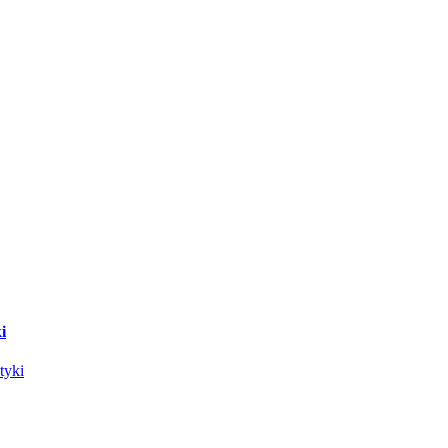
i
tyki