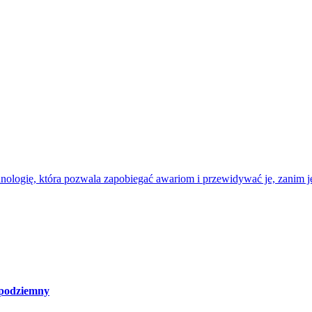
nologię, która pozwala zapobiegać awariom i przewidywać je, zanim je
 podziemny