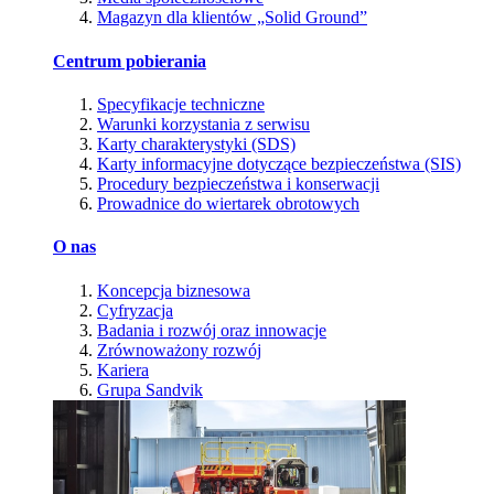
Magazyn dla klientów „Solid Ground”
Centrum pobierania
Specyfikacje techniczne
Warunki korzystania z serwisu
Karty charakterystyki (SDS)
Karty informacyjne dotyczące bezpieczeństwa (SIS)
Procedury bezpieczeństwa i konserwacji
Prowadnice do wiertarek obrotowych
O nas
Koncepcja biznesowa
Cyfryzacja
Badania i rozwój oraz innowacje
Zrównoważony rozwój
Kariera
Grupa Sandvik