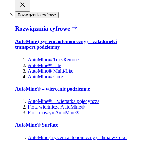
Rozwiązania cyfrowe
Rozwiązania cyfrowe
AutoMine ( system autonomiczny) – załadunek i
transport podziemny
AutoMine® Tele-Remote
AutoMine® Lite
AutoMine® Multi-Lite
AutoMine® Core
AutoMine® – wiercenie podziemne
AutoMine® – wiertarka pojedyncza
Flota wiertnicza AutoMine®
Flota maszyn AutoMine®
AutoMine® Surface
AutoMine ( system autonomiczny) – linia wzroku