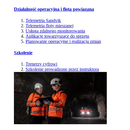
Działalność operacyjna i flota powiązana
Telemetria Sandvik
Telemetria floty mieszanej
Usługa zdalnego monitorowania
Aplikacje towarzyszące do sprzętu
Planowanie operacyjne i realizacja zmian
Szkolenie
Trenerzy cyfrowi
Szkolenie prowadzone przez instruktora