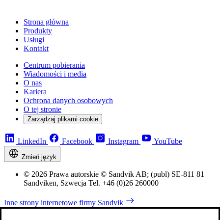
Strona główna
Produkty
Usługi
Kontakt
Centrum pobierania
Wiadomości i media
O nas
Kariera
Ochrona danych osobowych
O tej stronie
Zarządzaj plikami cookie
LinkedIn
Facebook
Instagram
YouTube
Zmień język
© 2026 Prawa autorskie © Sandvik AB; (publ) SE-811 81
Sandviken, Szwecja Tel. +46 (0)26 260000
Inne strony internetowe firmy Sandvik