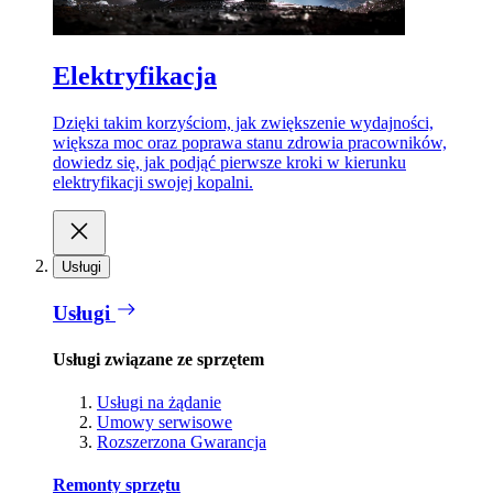
Elektryfikacja
Dzięki takim korzyściom, jak zwiększenie wydajności,
większa moc oraz poprawa stanu zdrowia pracowników,
dowiedz się, jak podjąć pierwsze kroki w kierunku
elektryfikacji swojej kopalni.
Usługi
Usługi
Usługi związane ze sprzętem
Usługi na żądanie
Umowy serwisowe
Rozszerzona Gwarancja
Remonty sprzętu