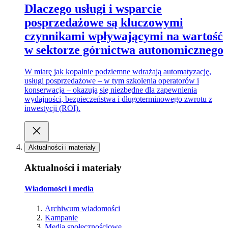
Dlaczego usługi i wsparcie
posprzedażowe są kluczowymi
czynnikami wpływającymi na wartość
w sektorze górnictwa autonomicznego
W miarę jak kopalnie podziemne wdrażają automatyzację,
usługi posprzedażowe – w tym szkolenia operatorów i
konserwacja – okazują się niezbędne dla zapewnienia
wydajności, bezpieczeństwa i długoterminowego zwrotu z
inwestycji (ROI).
Aktualności i materiały
Aktualności i materiały
Wiadomości i media
Archiwum wiadomości
Kampanie
Media społecznościowe