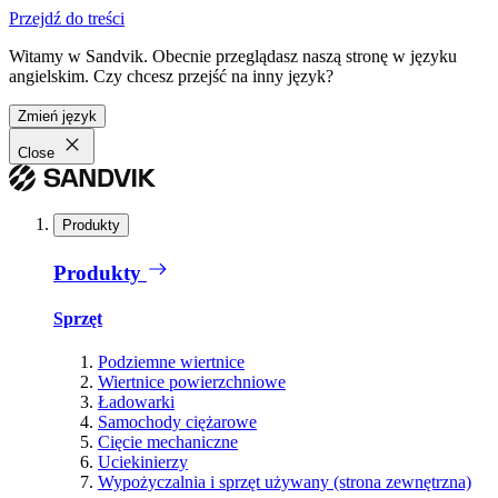
Przejdź do treści
Witamy w Sandvik. Obecnie przeglądasz naszą stronę w języku
angielskim. Czy chcesz przejść na inny język?
Zmień język
Close
Produkty
Produkty
Sprzęt
Podziemne wiertnice
Wiertnice powierzchniowe
Ładowarki
Samochody ciężarowe
Cięcie mechaniczne
Uciekinierzy
Wypożyczalnia i sprzęt używany (strona zewnętrzna)