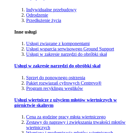
Indywidualne przebudowy
Odrodzenie
Przedłużenie życia
Inne usługi
Usługi związane z komponentami
Usługi wsparcia serwisowego Ground Support
Usługi w zakresie narzędzi do obróbki skał
Usługi w zakresie narzędzi do obróbki skał
Sprzęt do ponownego ostrzenia
Pakiet rozwiązań cyfrowych Centrevo®
Program recyklingu węglików
Usługi wiertnicze z użyciem młotów wiertniczych w
górnictwie skalnym
Cena za godzinę pracy młota wiertniczego
Zestawy do naprawy i zwiększania trwałości młotów
wiertniczych
Wymiana i modernizacja młotów wiertniczych