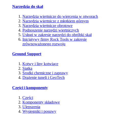
Narzędzia do skał
Narzędzia wiertnicze do wiercenia w otworach
Narzędzia wiertnicze z młotkiem górnym
Narzędzia wiertnicze obrotowe
Podnoszenie narzędzi wiertniczych
Usługi w zakresie narzędzi do obróbki skał
Inicjatywy firmy Rock Tools w zakresie
zrównoważonego rozwoju
Ground Support
Kotwy i liny kotwiące
Siatka
Środki chemiczne i zaprawy
Drążenie tuneli i GeoTech
Części i komponenty
Części
Komponenty składowe
Ulepszenia
Wysięgniki i posuwy