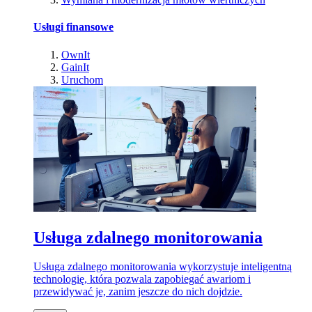
Usługi finansowe
OwnIt
GainIt
Uruchom
Usługa zdalnego monitorowania
Usługa zdalnego monitorowania wykorzystuje inteligentną
technologię, która pozwala zapobiegać awariom i
przewidywać je, zanim jeszcze do nich dojdzie.