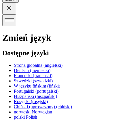
Zmień język
Dostępne języki
Strona globalna
(angielski)
Deutsch
(niemiecki)
Francuski
(francuski)
Szwedzki
(szwedzki)
W języku fińskim
(fiński)
Portugalski
(portugalski)
Hiszpański
(hiszpański)
Rosyjski
(rosyjski)
Chiński (uproszczony)
(chiński)
norweski
Norwegian
polski
Polish