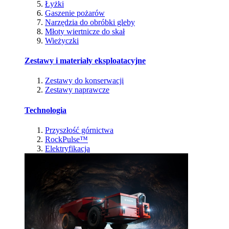
Łyżki
Gaszenie pożarów
Narzędzia do obróbki gleby
Młoty wiertnicze do skał
Wieżyczki
Zestawy i materiały eksploatacyjne
Zestawy do konserwacji
Zestawy naprawcze
Technologia
Przyszłość górnictwa
RockPulse™
Elektryfikacja