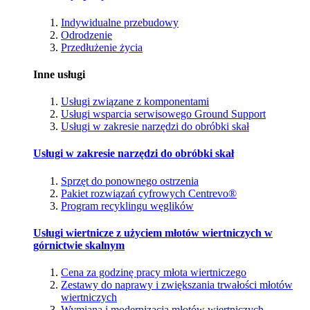
Indywidualne przebudowy
Odrodzenie
Przedłużenie życia
Inne usługi
Usługi związane z komponentami
Usługi wsparcia serwisowego Ground Support
Usługi w zakresie narzędzi do obróbki skał
Usługi w zakresie narzędzi do obróbki skał
Sprzęt do ponownego ostrzenia
Pakiet rozwiązań cyfrowych Centrevo®
Program recyklingu węglików
Usługi wiertnicze z użyciem młotów wiertniczych w
górnictwie skalnym
Cena za godzinę pracy młota wiertniczego
Zestawy do naprawy i zwiększania trwałości młotów
wiertniczych
Wymiana i modernizacja młotów wiertniczych