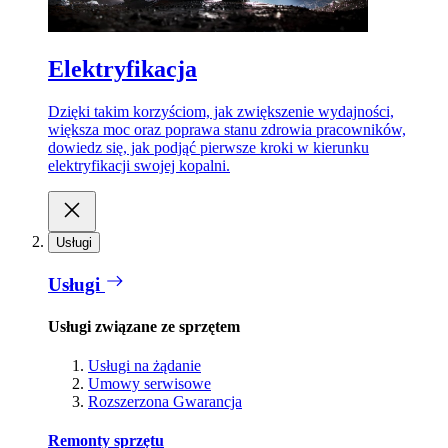
Elektryfikacja
Dzięki takim korzyściom, jak zwiększenie wydajności,
większa moc oraz poprawa stanu zdrowia pracowników,
dowiedz się, jak podjąć pierwsze kroki w kierunku
elektryfikacji swojej kopalni.
Usługi
Usługi
Usługi związane ze sprzętem
Usługi na żądanie
Umowy serwisowe
Rozszerzona Gwarancja
Remonty sprzętu