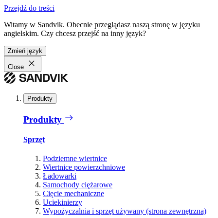
Przejdź do treści
Witamy w Sandvik. Obecnie przeglądasz naszą stronę w języku
angielskim. Czy chcesz przejść na inny język?
Zmień język
Close
Produkty
Produkty
Sprzęt
Podziemne wiertnice
Wiertnice powierzchniowe
Ładowarki
Samochody ciężarowe
Cięcie mechaniczne
Uciekinierzy
Wypożyczalnia i sprzęt używany (strona zewnętrzna)