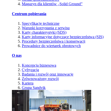
Magazyn dla klientów „Solid Ground”
Centrum pobierania
Specyfikacje techniczne
Warunki korzystania z serwisu
Karty charakterystyki (SDS)
Karty informacyjne dotyczące bezpieczeństwa (SIS)
Procedury bezpieczeństwa i konserwacji
Prowadnice do wiertarek obrotowych
O nas
Koncepcja biznesowa
Cyfryzacja
Badania i rozwój oraz innowacje
Zrównoważony rozwój
Kariera
Grupa Sandvik