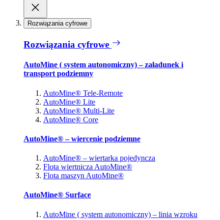
Rozwiązania cyfrowe
Rozwiązania cyfrowe
AutoMine ( system autonomiczny) – załadunek i
transport podziemny
AutoMine® Tele-Remote
AutoMine® Lite
AutoMine® Multi-Lite
AutoMine® Core
AutoMine® – wiercenie podziemne
AutoMine® – wiertarka pojedyncza
Flota wiertnicza AutoMine®
Flota maszyn AutoMine®
AutoMine® Surface
AutoMine ( system autonomiczny) – linia wzroku