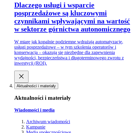
Dlaczego usługi i wsparcie
posprzedażowe są kluczowymi
czynnikami wpływającymi na wartość
w sektorze górnictwa autonomicznego
W miarę jak kopalnie podziemne wdrażają automatyzację,
usługi posprzedażowe – w tym szkolenia operatorów i
konserwacja – okazują się niezbędne dla zapewnienia
wydajności, bezpieczeństwa i długoterminowego zwrotu z
inwestycji (ROI).
Aktualności i materiały
Aktualności i materiały
Wiadomości i media
Archiwum wiadomości
Kampanie
Media społecznościowe