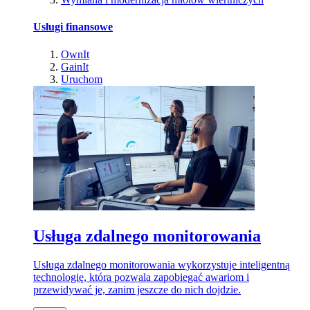
Usługi finansowe
OwnIt
GainIt
Uruchom
Usługa zdalnego monitorowania
Usługa zdalnego monitorowania wykorzystuje inteligentną
technologię, która pozwala zapobiegać awariom i
przewidywać je, zanim jeszcze do nich dojdzie.