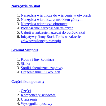
Narzędzia do skał
Narzędzia wiertnicze do wiercenia w otworach
Narzędzia wiertnicze z młotkiem górnym
Narzędzia wiertnicze obrotowe
Podnoszenie narzędzi wiertniczych
Usługi w zakresie narzędzi do obróbki skał
Inicjatywy firmy Rock Tools w zakresie
zrównoważonego rozwoju
Ground Support
Kotwy i liny kotwiące
Siatka
Środki chemiczne i zaprawy
Drążenie tuneli i GeoTech
Części i komponenty
Części
Komponenty składowe
Ulepszenia
Wysięgniki i posuwy