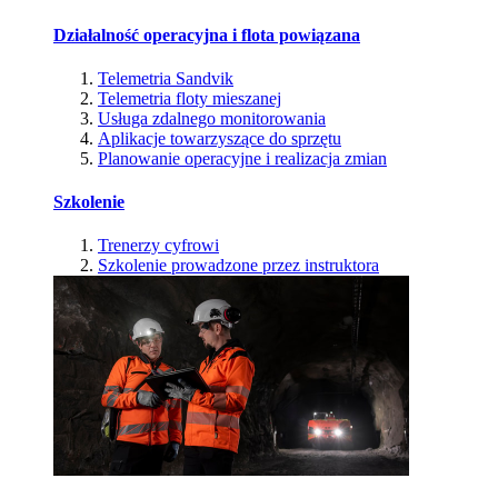
Działalność operacyjna i flota powiązana
Telemetria Sandvik
Telemetria floty mieszanej
Usługa zdalnego monitorowania
Aplikacje towarzyszące do sprzętu
Planowanie operacyjne i realizacja zmian
Szkolenie
Trenerzy cyfrowi
Szkolenie prowadzone przez instruktora