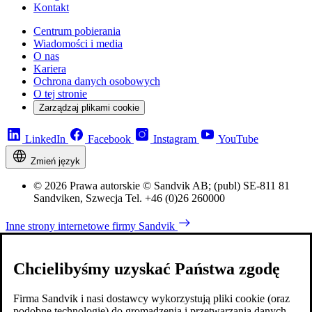
Kontakt
Centrum pobierania
Wiadomości i media
O nas
Kariera
Ochrona danych osobowych
O tej stronie
Zarządzaj plikami cookie
LinkedIn
Facebook
Instagram
YouTube
Zmień język
© 2026 Prawa autorskie © Sandvik AB; (publ) SE-811 81
Sandviken, Szwecja Tel. +46 (0)26 260000
Inne strony internetowe firmy Sandvik
Chcielibyśmy uzyskać Państwa zgodę
Firma Sandvik i nasi dostawcy wykorzystują pliki cookie (oraz
podobne technologie) do gromadzenia i przetwarzania danych