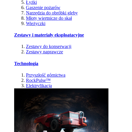
Łyżki
Gaszenie pożarów
Narzędzia do obróbki gleby
Młoty wiertnicze do skał
Wieżyczki
Zestawy i materiały eksploatacyjne
Zestawy do konserwacji
Zestawy naprawcze
Technologia
Przyszłość górnictwa
RockPulse™
Elektryfikacja