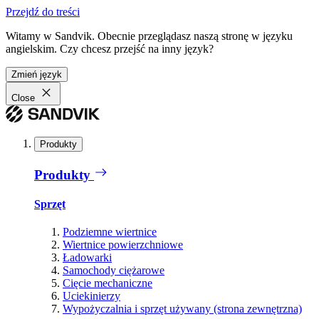
Przejdź do treści
Witamy w Sandvik. Obecnie przeglądasz naszą stronę w języku
angielskim. Czy chcesz przejść na inny język?
Zmień język
Close
Produkty
Produkty
Sprzęt
Podziemne wiertnice
Wiertnice powierzchniowe
Ładowarki
Samochody ciężarowe
Cięcie mechaniczne
Uciekinierzy
Wypożyczalnia i sprzęt używany (strona zewnętrzna)