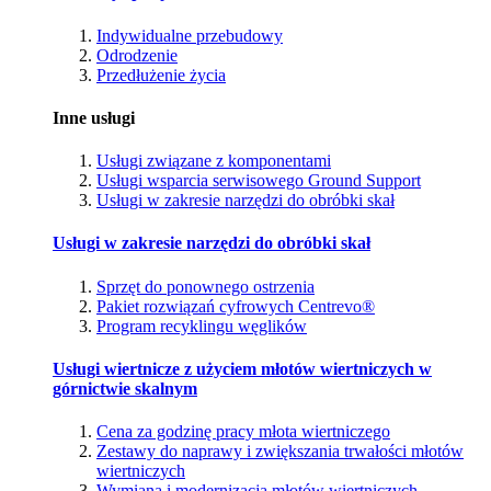
Indywidualne przebudowy
Odrodzenie
Przedłużenie życia
Inne usługi
Usługi związane z komponentami
Usługi wsparcia serwisowego Ground Support
Usługi w zakresie narzędzi do obróbki skał
Usługi w zakresie narzędzi do obróbki skał
Sprzęt do ponownego ostrzenia
Pakiet rozwiązań cyfrowych Centrevo®
Program recyklingu węglików
Usługi wiertnicze z użyciem młotów wiertniczych w
górnictwie skalnym
Cena za godzinę pracy młota wiertniczego
Zestawy do naprawy i zwiększania trwałości młotów
wiertniczych
Wymiana i modernizacja młotów wiertniczych