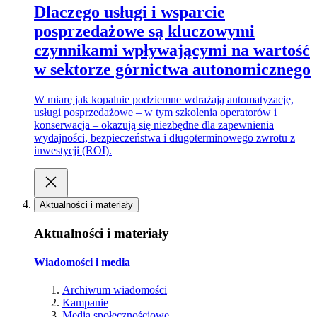
Dlaczego usługi i wsparcie
posprzedażowe są kluczowymi
czynnikami wpływającymi na wartość
w sektorze górnictwa autonomicznego
W miarę jak kopalnie podziemne wdrażają automatyzację,
usługi posprzedażowe – w tym szkolenia operatorów i
konserwacja – okazują się niezbędne dla zapewnienia
wydajności, bezpieczeństwa i długoterminowego zwrotu z
inwestycji (ROI).
Aktualności i materiały
Aktualności i materiały
Wiadomości i media
Archiwum wiadomości
Kampanie
Media społecznościowe