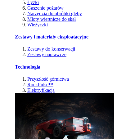
Łyżki
Gaszenie pożarów
Narzędzia do obróbki gleby
Młoty wiertnicze do skał
Wieżyczki
Zestawy i materiały eksploatacyjne
Zestawy do konserwacji
Zestawy naprawcze
Technologia
Przyszłość górnictwa
RockPulse™
Elektryfikacja