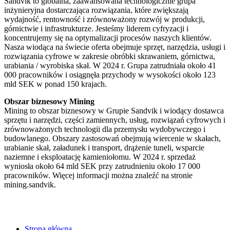
Sandvik to globalna, zaawansowana technologicznie grupa
inżynieryjna dostarczająca rozwiązania, które zwiększają
wydajność, rentowność i zrównoważony rozwój w produkcji,
górnictwie i infrastrukturze. Jesteśmy liderem cyfryzacji i
koncentrujemy się na optymalizacji procesów naszych klientów.
Nasza wiodąca na świecie oferta obejmuje sprzęt, narzędzia, usługi i
rozwiązania cyfrowe w zakresie obróbki skrawaniem, górnictwa,
urabiania / wyrobiska skał. W 2024 r. Grupa zatrudniała około 41
000 pracowników i osiągnęła przychody w wysokości około 123
mld SEK w ponad 150 krajach.
Obszar biznesowy Mining
Mining to obszar biznesowy w Grupie Sandvik i wiodący dostawca
sprzętu i narzędzi, części zamiennych, usług, rozwiązań cyfrowych i
zrównoważonych technologii dla przemysłu wydobywczego i
budowlanego. Obszary zastosowań obejmują wiercenie w skałach,
urabianie skał, załadunek i transport, drążenie tuneli, wsparcie
naziemne i eksploatację kamieniołomu. W 2024 r. sprzedaż
wyniosła około 64 mld SEK przy zatrudnieniu około 17 000
pracowników. Więcej informacji można znaleźć na stronie
mining.sandvik.
Strona główna