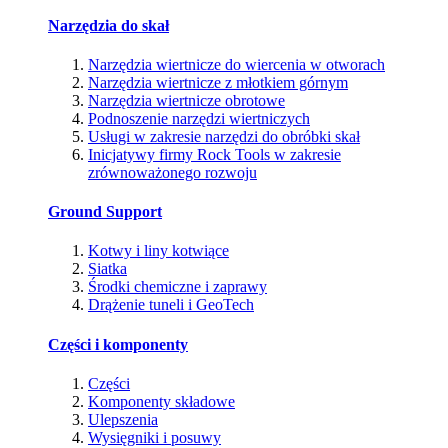
Narzędzia do skał
Narzędzia wiertnicze do wiercenia w otworach
Narzędzia wiertnicze z młotkiem górnym
Narzędzia wiertnicze obrotowe
Podnoszenie narzędzi wiertniczych
Usługi w zakresie narzędzi do obróbki skał
Inicjatywy firmy Rock Tools w zakresie
zrównoważonego rozwoju
Ground Support
Kotwy i liny kotwiące
Siatka
Środki chemiczne i zaprawy
Drążenie tuneli i GeoTech
Części i komponenty
Części
Komponenty składowe
Ulepszenia
Wysięgniki i posuwy