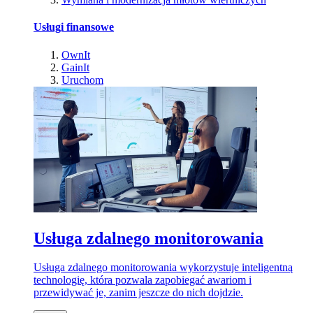
Usługi finansowe
OwnIt
GainIt
Uruchom
Usługa zdalnego monitorowania
Usługa zdalnego monitorowania wykorzystuje inteligentną
technologię, która pozwala zapobiegać awariom i
przewidywać je, zanim jeszcze do nich dojdzie.