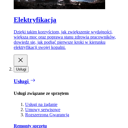
Elektryfikacja
Dzięki takim korzyściom, jak zwiększenie wydajności,
większa moc oraz poprawa stanu zdrowia pracowników,
dowiedz się, jak podjąć pierwsze kroki w kierunku
elektryfikacji swojej kopalni.
Usługi
Usługi
Usługi związane ze sprzętem
Usługi na żądanie
Umowy serwisowe
Rozszerzona Gwarancja
Remonty sprzętu