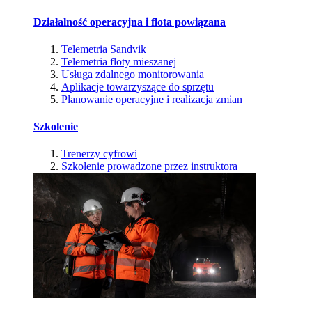
Działalność operacyjna i flota powiązana
Telemetria Sandvik
Telemetria floty mieszanej
Usługa zdalnego monitorowania
Aplikacje towarzyszące do sprzętu
Planowanie operacyjne i realizacja zmian
Szkolenie
Trenerzy cyfrowi
Szkolenie prowadzone przez instruktora