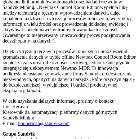
globalnej linii produktów automatyki oraz badań i rozwoju w
Sandvik Mining. „Newtrax Control Room Editor wypełnia lukę
między telemetrią a ręcznym wprowadzaniem danych, dając
kopalniom możliwość cyfryzacji procesów roboczych, weryfikacji
informacji z wielu źródeł oraz prowadzenia dokładnej ewidencji
aktywów i sprzętu nawet w trudnych warunkach łączności.
Gwarantuje to nieprzerwany i niezawodny proces podejmowania
decyzji oparty na danych”.
Dzięki cyfryzacji ręcznych procesów roboczych i umożliwieniu
gromadzenia danych w trybie offline Newtrax Control Room Editor
zmniejsza zależność od łączności sieciowej, jednocześnie płynnie
integrując się z ekosystemem Newtrax MDP. Ta innowacja
podkreśla nieustanne zobowiązanie firmy Sandvik do dostarczania
niezawodnych, opartych na danych narzędzi, które przyczyniają się
do bezpieczniejszej, wydajniejszej i bardziej produktywnej
eksploatacji kopalń.
W celu uzyskania dalszych informacji prosimy o kontakt:
Lior Herman
Kierownik ds. automatyzacji platformy danych górniczych
Sandvik Mining
E-mail:
lior.herman@sandvik.com
Grupa Sandvik