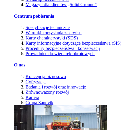
Magazyn dla klientów „Solid Ground”
Centrum pobierania
Specyfikacje techniczne
Warunki korzystania z serwisu
Karty charakterystyki (SDS)
Karty informacyjne dotyczące bezpieczeństwa (SIS)
Procedury bezpieczeństwa i konserwacji
Prowadnice do wiertarek obrotowych
O nas
Koncepcja biznesowa
Cyfryzacja
Badania i rozwój oraz innowacje
Zrównoważony rozwój
Kariera
Grupa Sandvik