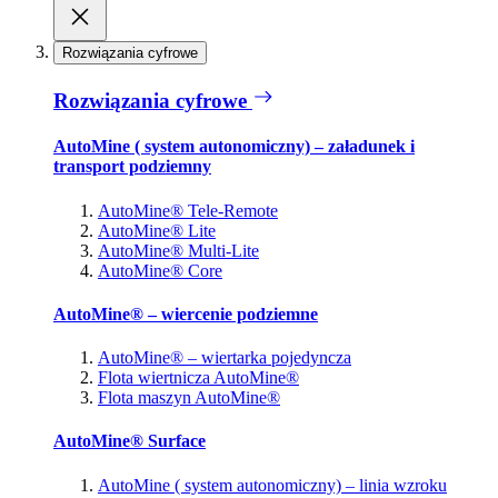
Rozwiązania cyfrowe
Rozwiązania cyfrowe
AutoMine ( system autonomiczny) – załadunek i
transport podziemny
AutoMine® Tele-Remote
AutoMine® Lite
AutoMine® Multi-Lite
AutoMine® Core
AutoMine® – wiercenie podziemne
AutoMine® – wiertarka pojedyncza
Flota wiertnicza AutoMine®
Flota maszyn AutoMine®
AutoMine® Surface
AutoMine ( system autonomiczny) – linia wzroku