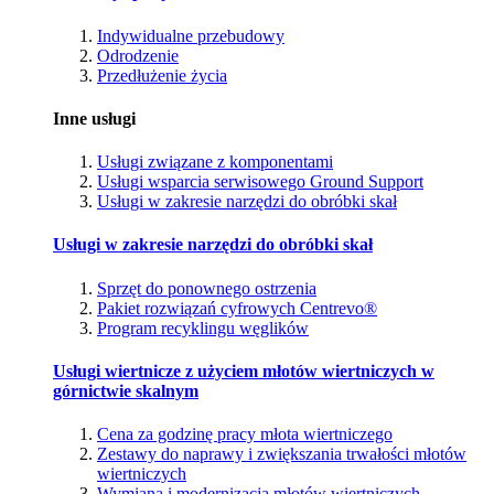
Indywidualne przebudowy
Odrodzenie
Przedłużenie życia
Inne usługi
Usługi związane z komponentami
Usługi wsparcia serwisowego Ground Support
Usługi w zakresie narzędzi do obróbki skał
Usługi w zakresie narzędzi do obróbki skał
Sprzęt do ponownego ostrzenia
Pakiet rozwiązań cyfrowych Centrevo®
Program recyklingu węglików
Usługi wiertnicze z użyciem młotów wiertniczych w
górnictwie skalnym
Cena za godzinę pracy młota wiertniczego
Zestawy do naprawy i zwiększania trwałości młotów
wiertniczych
Wymiana i modernizacja młotów wiertniczych