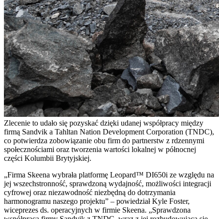
Zlecenie to udało się pozyskać dzięki udanej współpracy między
firmą Sandvik a Tahltan Nation Development Corporation (TNDC),
co potwierdza zobowiązanie obu firm do partnerstw z rdzennymi
społecznościami oraz tworzenia wartości lokalnej w północnej
części Kolumbii Brytyjskiej.
„Firma Skeena wybrała platformę Leopard™ DI650i ze względu na
jej wszechstronność, sprawdzoną wydajność, możliwości integracji
cyfrowej oraz niezawodność niezbędną do dotrzymania
harmonogramu naszego projektu” – powiedział Kyle Foster,
wiceprezes ds. operacyjnych w firmie Skeena. „Sprawdzona
współpraca firmy Sandvik z TNDC, wraz z jej rozbudowującą się