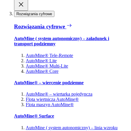
Rozwiązania cyfrowe
Rozwiązania cyfrowe
AutoMine ( system autonomiczny) – załadunek i
transport podziemny
AutoMine® Tele-Remote
AutoMine® Lite
AutoMine® Multi-Lite
AutoMine® Core
AutoMine® – wiercenie podziemne
AutoMine® – wiertarka pojedyncza
Flota wiertnicza AutoMine®
Flota maszyn AutoMine®
AutoMine® Surface
AutoMine ( system autonomiczny) – linia wzroku