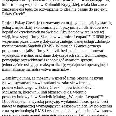
infrastrukturą wsparcia w Kolumbii Brytyjskiej, miała kluczowe
znaczenie dla tego, że rozwiązanie to idealnie pasuje do projektu
Eskay Creek”.
Projekt Eskay Creek jest uznawany za mający potencjał, by stać się
jedną z najbardziej ekonomicznych i przyjaznych dla środowiska
kopalń odkrywkowych na świecie. Aby pomóc w realizacji tej
wizji, inwestycja firmy Skeena w wiertnice Leopard™ DI650i jest
wspierana przez umowę dotyczącą zintegrowanej usługi zdalnego
monitorowania Sandvik (RMS). W ramach 12-miesięcznego
programu specjaliści firmy Sandvik będą zdalnie monitorować
wydajność wiertnic oraz dane dotyczące ich stanu technicznego,
pomagając przewidywać i zapobiegać awariom sprzętu,
jednocześnie osiągając maksymalizację wydajności operacyjnej i
minimalizację marnotrawstwa materiałów.
„Jesteśmy dumni, że możemy wspierać firmę Skeena naszymi
zaawansowanymi rozwiązaniami w zakresie wiercenia
powierzchniowego w Eskay Creek” – powiedział Kevin
McEachern, kierownik linii biznesowej ds. wiertnic
powierzchniowych w Sandvik Mining. „Wiertnica Leopard™
DI650i zapewnia wysoką precyzję, wydajność i czas sprawności
nawet w najbardziej wymagających zastosowaniach. W połączeniu
z naszą technologią RMS i wsparciem lokalnych techników stanowi
ona rozwiązanie prawdziwie gotowe na przyszłość, pozwalające