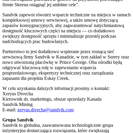
firmie Skeena osiągnąć jej ambitne cele”.
Sandvik zapewni również wsparcie techniczne na miejscu w ramach
kompleksowej umowy serwisowej, a także umowę dotyczącą
zapasów konsygnacyjnych, aby zagwarantować natychmiastową
dostępność kluczowych części na miejscu — co dodatkowo
zwiększy dostępność sprzętu i minimalizuje przestój podczas
nadchodzących prac budowlanych.
Partnerstwo to jest dodatkowo wspierane przez rosnącą sieć
serwisową firmy Sandvik w Kanadzie, w tym zakład w Surrey oraz
nowo utworzoną placówkę w Prince George. Oba ośrodki będą
odgrywać kluczową rolę w zapewnianiu wsparcia
posprzedażowego, ekspertyzy technicznej oraz zarządzania
zapasami dla projektu Eskay Creek.
W celu uzyskania dalszych informacji prosimy o kontakt:
Xeryus Divecha
Kierownik ds. marketingu, obszar sprzedaży Kanada
Sandvik Mining
E-mail:
xeryus.divecha@sandvik.com
Grupa Sandvik
Sandvik to globalna, zaawansowana technologicznie grupa
inżynieryjna dostarczająca rozwiązania, które zwiększają