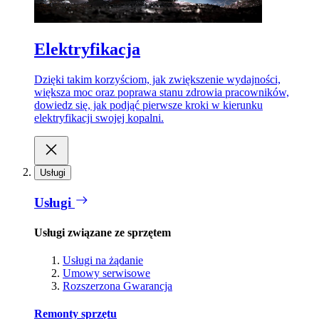
Elektryfikacja
Dzięki takim korzyściom, jak zwiększenie wydajności,
większa moc oraz poprawa stanu zdrowia pracowników,
dowiedz się, jak podjąć pierwsze kroki w kierunku
elektryfikacji swojej kopalni.
Usługi
Usługi
Usługi związane ze sprzętem
Usługi na żądanie
Umowy serwisowe
Rozszerzona Gwarancja
Remonty sprzętu