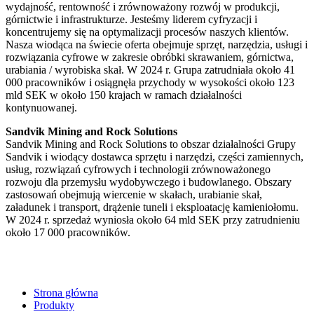
wydajność, rentowność i zrównoważony rozwój w produkcji,
górnictwie i infrastrukturze. Jesteśmy liderem cyfryzacji i
koncentrujemy się na optymalizacji procesów naszych klientów.
Nasza wiodąca na świecie oferta obejmuje sprzęt, narzędzia, usługi i
rozwiązania cyfrowe w zakresie obróbki skrawaniem, górnictwa,
urabiania / wyrobiska skał. W 2024 r. Grupa zatrudniała około 41
000 pracowników i osiągnęła przychody w wysokości około 123
mld SEK w około 150 krajach w ramach działalności
kontynuowanej.
Sandvik Mining and Rock Solutions
Sandvik Mining and Rock Solutions to obszar działalności Grupy
Sandvik i wiodący dostawca sprzętu i narzędzi, części zamiennych,
usług, rozwiązań cyfrowych i technologii zrównoważonego
rozwoju dla przemysłu wydobywczego i budowlanego. Obszary
zastosowań obejmują wiercenie w skałach, urabianie skał,
załadunek i transport, drążenie tuneli i eksploatację kamieniołomu.
W 2024 r. sprzedaż wyniosła około 64 mld SEK przy zatrudnieniu
około 17 000 pracowników.
Strona główna
Produkty