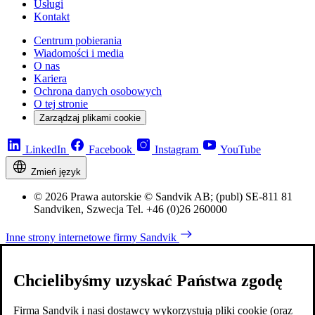
Usługi
Kontakt
Centrum pobierania
Wiadomości i media
O nas
Kariera
Ochrona danych osobowych
O tej stronie
Zarządzaj plikami cookie
LinkedIn
Facebook
Instagram
YouTube
Zmień język
© 2026 Prawa autorskie © Sandvik AB; (publ) SE-811 81
Sandviken, Szwecja Tel. +46 (0)26 260000
Inne strony internetowe firmy Sandvik
Chcielibyśmy uzyskać Państwa zgodę
Firma Sandvik i nasi dostawcy wykorzystują pliki cookie (oraz