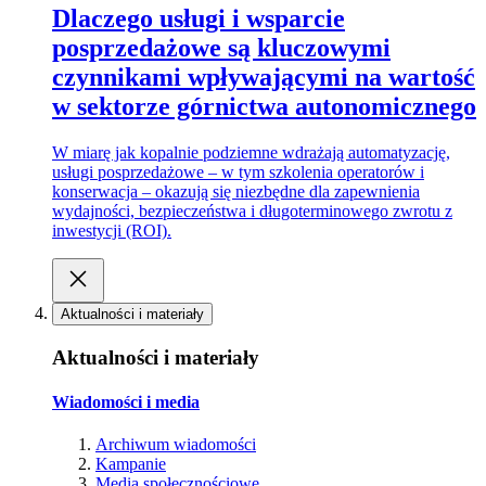
Dlaczego usługi i wsparcie
posprzedażowe są kluczowymi
czynnikami wpływającymi na wartość
w sektorze górnictwa autonomicznego
W miarę jak kopalnie podziemne wdrażają automatyzację,
usługi posprzedażowe – w tym szkolenia operatorów i
konserwacja – okazują się niezbędne dla zapewnienia
wydajności, bezpieczeństwa i długoterminowego zwrotu z
inwestycji (ROI).
Aktualności i materiały
Aktualności i materiały
Wiadomości i media
Archiwum wiadomości
Kampanie
Media społecznościowe