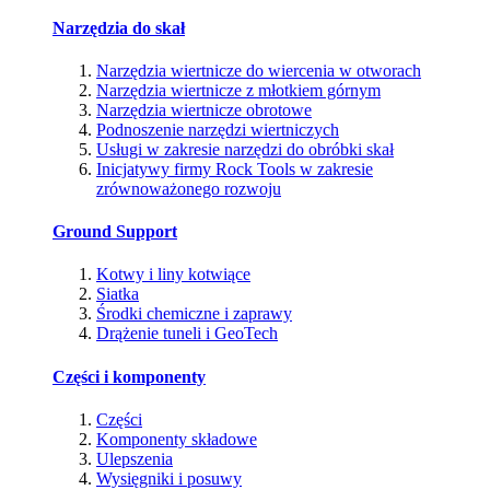
Narzędzia do skał
Narzędzia wiertnicze do wiercenia w otworach
Narzędzia wiertnicze z młotkiem górnym
Narzędzia wiertnicze obrotowe
Podnoszenie narzędzi wiertniczych
Usługi w zakresie narzędzi do obróbki skał
Inicjatywy firmy Rock Tools w zakresie
zrównoważonego rozwoju
Ground Support
Kotwy i liny kotwiące
Siatka
Środki chemiczne i zaprawy
Drążenie tuneli i GeoTech
Części i komponenty
Części
Komponenty składowe
Ulepszenia
Wysięgniki i posuwy