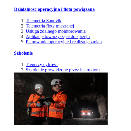
Działalność operacyjna i flota powiązana
Telemetria Sandvik
Telemetria floty mieszanej
Usługa zdalnego monitorowania
Aplikacje towarzyszące do sprzętu
Planowanie operacyjne i realizacja zmian
Szkolenie
Trenerzy cyfrowi
Szkolenie prowadzone przez instruktora