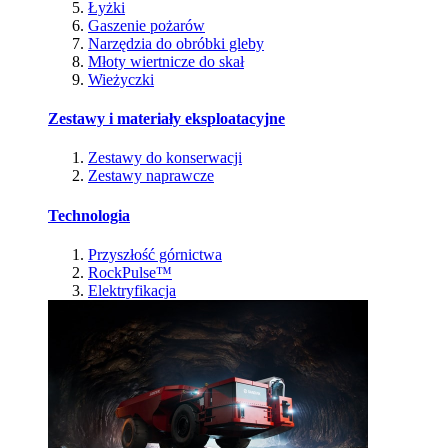
Łyżki
Gaszenie pożarów
Narzędzia do obróbki gleby
Młoty wiertnicze do skał
Wieżyczki
Zestawy i materiały eksploatacyjne
Zestawy do konserwacji
Zestawy naprawcze
Technologia
Przyszłość górnictwa
RockPulse™
Elektryfikacja