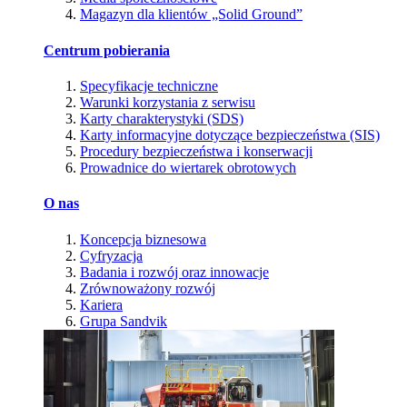
Magazyn dla klientów „Solid Ground”
Centrum pobierania
Specyfikacje techniczne
Warunki korzystania z serwisu
Karty charakterystyki (SDS)
Karty informacyjne dotyczące bezpieczeństwa (SIS)
Procedury bezpieczeństwa i konserwacji
Prowadnice do wiertarek obrotowych
O nas
Koncepcja biznesowa
Cyfryzacja
Badania i rozwój oraz innowacje
Zrównoważony rozwój
Kariera
Grupa Sandvik