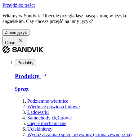
Przejdź do treści
Witamy w Sandvik. Obecnie przeglądasz naszą stronę w języku
angielskim. Czy chcesz przejść na inny język?
Zmień język
Close
Produkty
Produkty
Sprzęt
Podziemne wiertnice
Wiertnice powierzchniowe
Ładowarki
Samochody ciężarowe
Cięcie mechaniczne
Uciekinierzy
Wypożyczalnia i sprzęt używany (strona zewnętrzna)