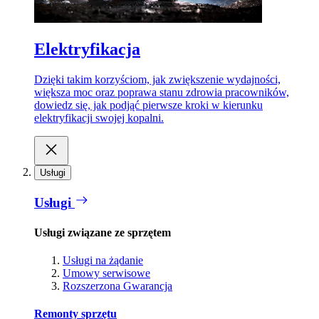
Elektryfikacja
Dzięki takim korzyściom, jak zwiększenie wydajności,
większa moc oraz poprawa stanu zdrowia pracowników,
dowiedz się, jak podjąć pierwsze kroki w kierunku
elektryfikacji swojej kopalni.
Usługi
Usługi
Usługi związane ze sprzętem
Usługi na żądanie
Umowy serwisowe
Rozszerzona Gwarancja
Remonty sprzętu