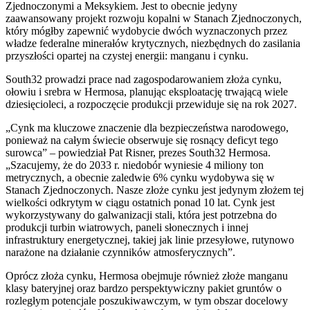
Zjednoczonymi a Meksykiem. Jest to obecnie jedyny
zaawansowany projekt rozwoju kopalni w Stanach Zjednoczonych,
który mógłby zapewnić wydobycie dwóch wyznaczonych przez
władze federalne minerałów krytycznych, niezbędnych do zasilania
przyszłości opartej na czystej energii: manganu i cynku.
South32 prowadzi prace nad zagospodarowaniem złoża cynku,
ołowiu i srebra w Hermosa, planując eksploatację trwającą wiele
dziesięcioleci, a rozpoczęcie produkcji przewiduje się na rok 2027.
„Cynk ma kluczowe znaczenie dla bezpieczeństwa narodowego,
ponieważ na całym świecie obserwuje się rosnący deficyt tego
surowca” – powiedział Pat Risner, prezes South32 Hermosa.
„Szacujemy, że do 2033 r. niedobór wyniesie 4 miliony ton
metrycznych, a obecnie zaledwie 6% cynku wydobywa się w
Stanach Zjednoczonych. Nasze złoże cynku jest jedynym złożem tej
wielkości odkrytym w ciągu ostatnich ponad 10 lat. Cynk jest
wykorzystywany do galwanizacji stali, która jest potrzebna do
produkcji turbin wiatrowych, paneli słonecznych i innej
infrastruktury energetycznej, takiej jak linie przesyłowe, rutynowo
narażone na działanie czynników atmosferycznych”.
Oprócz złoża cynku, Hermosa obejmuje również złoże manganu
klasy bateryjnej oraz bardzo perspektywiczny pakiet gruntów o
rozległym potencjale poszukiwawczym, w tym obszar docelowy