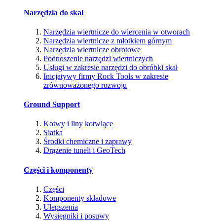
Narzędzia do skał
Narzędzia wiertnicze do wiercenia w otworach
Narzędzia wiertnicze z młotkiem górnym
Narzędzia wiertnicze obrotowe
Podnoszenie narzędzi wiertniczych
Usługi w zakresie narzędzi do obróbki skał
Inicjatywy firmy Rock Tools w zakresie
zrównoważonego rozwoju
Ground Support
Kotwy i liny kotwiące
Siatka
Środki chemiczne i zaprawy
Drążenie tuneli i GeoTech
Części i komponenty
Części
Komponenty składowe
Ulepszenia
Wysięgniki i posuwy