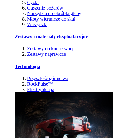
Łyżki
Gaszenie pożarów
Narzędzia do obróbki gleby
Młoty wiertnicze do skał
Wieżyczki
Zestawy i materiały eksploatacyjne
Zestawy do konserwacji
Zestawy naprawcze
Technologia
Przyszłość górnictwa
RockPulse™
Elektryfikacja