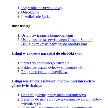
Indywidualne przebudowy
Odrodzenie
Przedłużenie życia
Inne usługi
Usługi związane z komponentami
Usługi wsparcia serwisowego Ground Support
Usługi w zakresie narzędzi do obróbki skał
Usługi w zakresie narzędzi do obróbki skał
Sprzęt do ponownego ostrzenia
Pakiet rozwiązań cyfrowych Centrevo®
Program recyklingu węglików
Usługi wiertnicze z użyciem młotów wiertniczych w
górnictwie skalnym
Cena za godzinę pracy młota wiertniczego
Zestawy do naprawy i zwiększania trwałości młotów
wiertniczych
Wymiana i modernizacja młotów wiertniczych