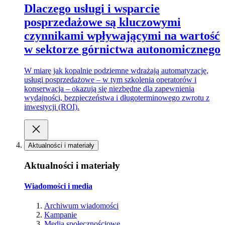
Dlaczego usługi i wsparcie
posprzedażowe są kluczowymi
czynnikami wpływającymi na wartość
w sektorze górnictwa autonomicznego
W miarę jak kopalnie podziemne wdrażają automatyzację,
usługi posprzedażowe – w tym szkolenia operatorów i
konserwacja – okazują się niezbędne dla zapewnienia
wydajności, bezpieczeństwa i długoterminowego zwrotu z
inwestycji (ROI).
Aktualności i materiały
Aktualności i materiały
Wiadomości i media
Archiwum wiadomości
Kampanie
Media społecznościowe