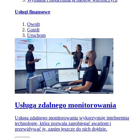
Usługi finansowe
OwnIt
GainIt
Uruchom
Usługa zdalnego monitorowania
Usługa zdalnego monitorowania wykorzystuje inteligentną
technologię, która pozwala zapobiegać awariom i
przewidywać je, zanim jeszcze do nich dojdzie.