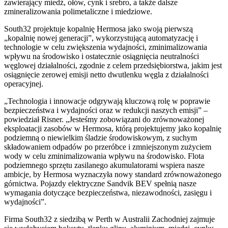
zawierający miedź, ołów, cynk i srebro, a także dalsze
zmineralizowania polimetaliczne i miedziowe.
South32 projektuje kopalnię Hermosa jako swoją pierwszą
„kopalnię nowej generacji”, wykorzystującą automatyzację i
technologie w celu zwiększenia wydajności, zminimalizowania
wpływu na środowisko i ostatecznie osiągnięcia neutralności
węglowej działalności, zgodnie z celem przedsiębiorstwa, jakim jest
osiągnięcie zerowej emisji netto dwutlenku węgla z działalności
operacyjnej.
„Technologia i innowacje odgrywają kluczową rolę w poprawie
bezpieczeństwa i wydajności oraz w redukcji naszych emisji” –
powiedział Risner. „Jesteśmy zobowiązani do zrównoważonej
eksploatacji zasobów w Hermosa, którą projektujemy jako kopalnię
podziemną o niewielkim śladzie środowiskowym, z suchym
składowaniem odpadów po przeróbce i zmniejszonym zużyciem
wody w celu zminimalizowania wpływu na środowisko. Flota
podziemnego sprzętu zasilanego akumulatorami wspiera nasze
ambicje, by Hermosa wyznaczyła nowy standard zrównoważonego
górnictwa. Pojazdy elektryczne Sandvik BEV spełnią nasze
wymagania dotyczące bezpieczeństwa, niezawodności, zasięgu i
wydajności”.
Firma South32 z siedzibą w Perth w Australii Zachodniej zajmuje