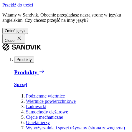
Przejdź do treści
Witamy w Sandvik. Obecnie przeglądasz naszą stronę w języku
angielskim. Czy chcesz przejść na inny język?
Zmień język
Close
Produkty
Produkty
Sprzęt
Podziemne wiertnice
Wiertnice powierzchniowe
Ładowarki
Samochody ciężarowe
Cięcie mechaniczne
Uciekinierzy
Wypożyczalnia i sprzęt używany (strona zewnętrzna)