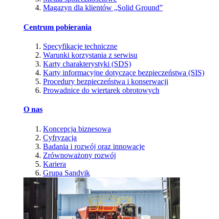
Magazyn dla klientów „Solid Ground”
Centrum pobierania
Specyfikacje techniczne
Warunki korzystania z serwisu
Karty charakterystyki (SDS)
Karty informacyjne dotyczące bezpieczeństwa (SIS)
Procedury bezpieczeństwa i konserwacji
Prowadnice do wiertarek obrotowych
O nas
Koncepcja biznesowa
Cyfryzacja
Badania i rozwój oraz innowacje
Zrównoważony rozwój
Kariera
Grupa Sandvik