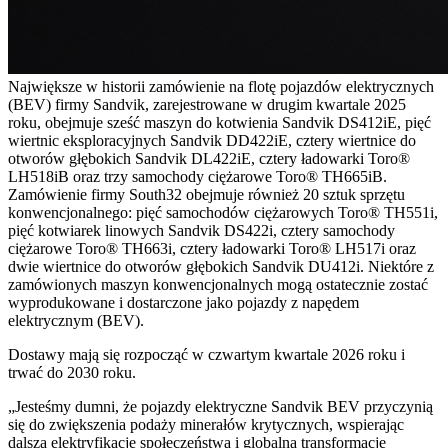
Największe w historii zamówienie na flotę pojazdów elektrycznych
(BEV) firmy Sandvik, zarejestrowane w drugim kwartale 2025
roku, obejmuje sześć maszyn do kotwienia Sandvik DS412iE, pięć
wiertnic eksploracyjnych Sandvik DD422iE, cztery wiertnice do
otworów głębokich Sandvik DL422iE, cztery ładowarki Toro®
LH518iB oraz trzy samochody ciężarowe Toro® TH665iB.
Zamówienie firmy South32 obejmuje również 20 sztuk sprzętu
konwencjonalnego: pięć samochodów ciężarowych Toro® TH551i,
pięć kotwiarek linowych Sandvik DS422i, cztery samochody
ciężarowe Toro® TH663i, cztery ładowarki Toro® LH517i oraz
dwie wiertnice do otworów głębokich Sandvik DU412i. Niektóre z
zamówionych maszyn konwencjonalnych mogą ostatecznie zostać
wyprodukowane i dostarczone jako pojazdy z napędem
elektrycznym (BEV).
Dostawy mają się rozpocząć w czwartym kwartale 2026 roku i
trwać do 2030 roku.
„Jesteśmy dumni, że pojazdy elektryczne Sandvik BEV przyczynią
się do zwiększenia podaży minerałów krytycznych, wspierając
dalszą elektryfikację społeczeństwa i globalną transformację