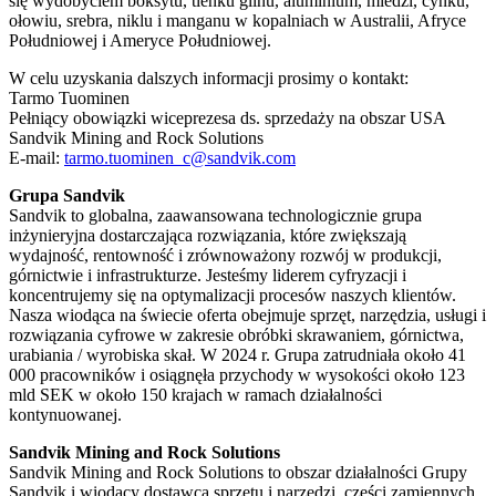
się wydobyciem boksytu, tlenku glinu, aluminium, miedzi, cynku,
ołowiu, srebra, niklu i manganu w kopalniach w Australii, Afryce
Południowej i Ameryce Południowej.
W celu uzyskania dalszych informacji prosimy o kontakt:
Tarmo Tuominen
Pełniący obowiązki wiceprezesa ds. sprzedaży na obszar USA
Sandvik Mining and Rock Solutions
E-mail:
tarmo.tuominen_c@sandvik.com
Grupa Sandvik
Sandvik to globalna, zaawansowana technologicznie grupa
inżynieryjna dostarczająca rozwiązania, które zwiększają
wydajność, rentowność i zrównoważony rozwój w produkcji,
górnictwie i infrastrukturze. Jesteśmy liderem cyfryzacji i
koncentrujemy się na optymalizacji procesów naszych klientów.
Nasza wiodąca na świecie oferta obejmuje sprzęt, narzędzia, usługi i
rozwiązania cyfrowe w zakresie obróbki skrawaniem, górnictwa,
urabiania / wyrobiska skał. W 2024 r. Grupa zatrudniała około 41
000 pracowników i osiągnęła przychody w wysokości około 123
mld SEK w około 150 krajach w ramach działalności
kontynuowanej.
Sandvik Mining and Rock Solutions
Sandvik Mining and Rock Solutions to obszar działalności Grupy
Sandvik i wiodący dostawca sprzętu i narzędzi, części zamiennych,