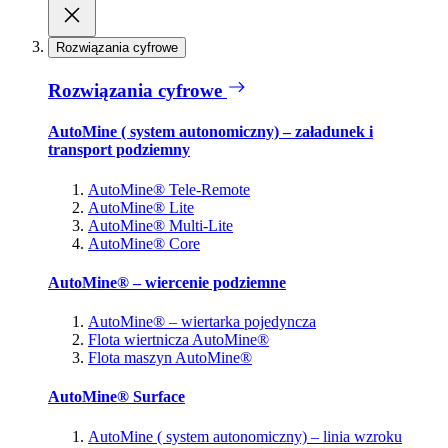
Rozwiązania cyfrowe
Rozwiązania cyfrowe
AutoMine ( system autonomiczny) – załadunek i
transport podziemny
AutoMine® Tele-Remote
AutoMine® Lite
AutoMine® Multi-Lite
AutoMine® Core
AutoMine® – wiercenie podziemne
AutoMine® – wiertarka pojedyncza
Flota wiertnicza AutoMine®
Flota maszyn AutoMine®
AutoMine® Surface
AutoMine ( system autonomiczny) – linia wzroku