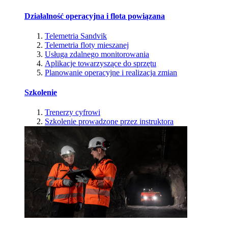
Działalność operacyjna i flota powiązana
Telemetria Sandvik
Telemetria floty mieszanej
Usługa zdalnego monitorowania
Aplikacje towarzyszące do sprzętu
Planowanie operacyjne i realizacja zmian
Szkolenie
Trenerzy cyfrowi
Szkolenie prowadzone przez instruktora