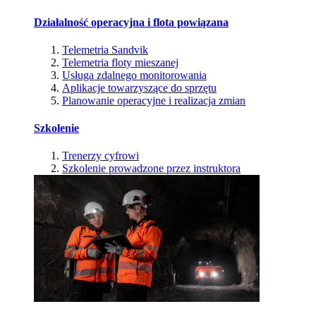
Działalność operacyjna i flota powiązana
Telemetria Sandvik
Telemetria floty mieszanej
Usługa zdalnego monitorowania
Aplikacje towarzyszące do sprzętu
Planowanie operacyjne i realizacja zmian
Szkolenie
Trenerzy cyfrowi
Szkolenie prowadzone przez instruktora