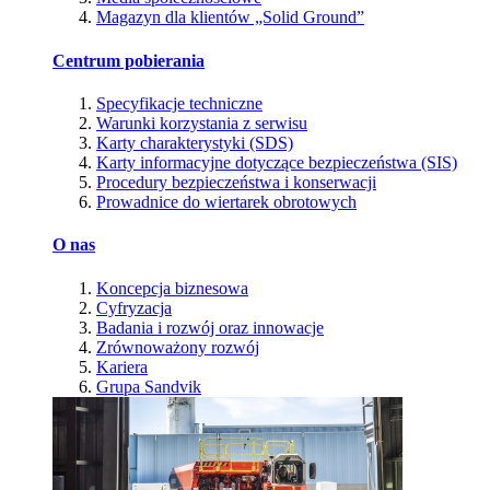
Magazyn dla klientów „Solid Ground”
Centrum pobierania
Specyfikacje techniczne
Warunki korzystania z serwisu
Karty charakterystyki (SDS)
Karty informacyjne dotyczące bezpieczeństwa (SIS)
Procedury bezpieczeństwa i konserwacji
Prowadnice do wiertarek obrotowych
O nas
Koncepcja biznesowa
Cyfryzacja
Badania i rozwój oraz innowacje
Zrównoważony rozwój
Kariera
Grupa Sandvik