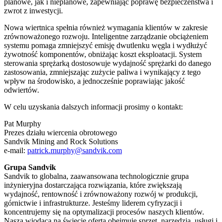
planowe, jak i nieplanowe, zapewniając poprawę bezpieczeństwa i
zwrot z inwestycji.
Nowa wiertnica spełnia również wymagania klientów w zakresie
zrównoważonego rozwoju. Inteligentne zarządzanie obciążeniem
systemu pomaga zmniejszyć emisję dwutlenku węgla i wydłużyć
żywotność komponentów, obniżając koszt eksploatacji. System
sterowania sprężarką dostosowuje wydajność sprężarki do danego
zastosowania, zmniejszając zużycie paliwa i wynikający z tego
wpływ na środowisko, a jednocześnie poprawiając jakość
odwiertów.
W celu uzyskania dalszych informacji prosimy o kontakt:
Pat Murphy
Prezes działu wiercenia obrotowego
Sandvik Mining and Rock Solutions
e-mail:
patrick.murphy@sandvik.com
Grupa Sandvik
Sandvik to globalna, zaawansowana technologicznie grupa
inżynieryjna dostarczająca rozwiązania, które zwiększają
wydajność, rentowność i zrównoważony rozwój w produkcji,
górnictwie i infrastrukturze. Jesteśmy liderem cyfryzacji i
koncentrujemy się na optymalizacji procesów naszych klientów.
Nasza wiodąca na świecie oferta obejmuje sprzęt, narzędzia, usługi i