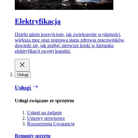
Elektryfikacja
Dzięki takim korzyściom, jak zwiększenie wydajności,
większa moc oraz poprawa stanu zdrowia pracowników,
dowiedz się, jak podjąć pierwsze kroki w kierunku
elektryfikacji swojej kopalni.
Usługi
Usługi
Usługi związane ze sprzętem
Usługi na żądanie
Umowy serwisowe
Rozszerzona Gwarancja
Remonty sprzętu