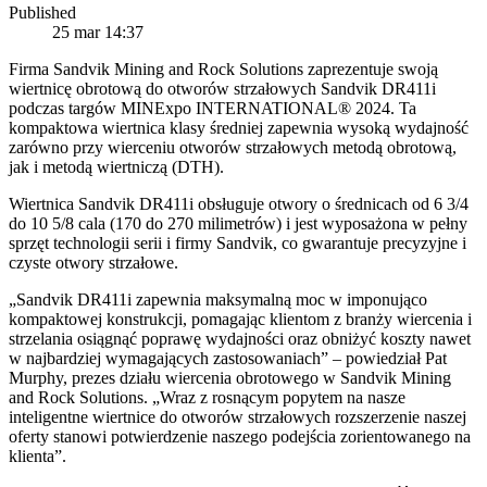
Published
25 mar 14:37
Firma Sandvik Mining and Rock Solutions zaprezentuje swoją
wiertnicę obrotową do otworów strzałowych Sandvik DR411i
podczas targów MINExpo INTERNATIONAL® 2024. Ta
kompaktowa wiertnica klasy średniej zapewnia wysoką wydajność
zarówno przy wierceniu otworów strzałowych metodą obrotową,
jak i metodą wiertniczą (DTH).
Wiertnica Sandvik DR411i obsługuje otwory o średnicach od 6 3/4
do 10 5/8 cala (170 do 270 milimetrów) i jest wyposażona w pełny
sprzęt technologii serii i firmy Sandvik, co gwarantuje precyzyjne i
czyste otwory strzałowe.
„Sandvik DR411i zapewnia maksymalną moc w imponująco
kompaktowej konstrukcji, pomagając klientom z branży wiercenia i
strzelania osiągnąć poprawę wydajności oraz obniżyć koszty nawet
w najbardziej wymagających zastosowaniach” – powiedział Pat
Murphy, prezes działu wiercenia obrotowego w Sandvik Mining
and Rock Solutions. „Wraz z rosnącym popytem na nasze
inteligentne wiertnice do otworów strzałowych rozszerzenie naszej
oferty stanowi potwierdzenie naszego podejścia zorientowanego na
klienta”.