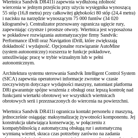
Wiertnica Sandvik DR411i zapewnia wydłużoną zdolność
wiercenia w jednym przejściu przy użyciu wysięgnika wynoszącą
55 stóp (16,8 metra) przy całkowitej głębokości 80 stóp (24,4 metra)
i nacisku na narzędzie wynoszącym 75 000 funtów (34 020
kilogramów). Centralizator przesuwany ogranicza ugięcie rury,
zapewniając czystsze i prostsze otwory. Wiertnica jest wyposażona
w pokładowe rozwiązania automatyzacyjne firmy Sandvik:
Performance iDrill oraz Navigation iDrill, które zwiększają
dokładność i wydajność. Opcjonalne rozwiązanie AutoMine
(system autonomiczny) rozszerza te funkcje pokładowe,
umożliwiając pracę w trybie wizualnym lub w pełni
autonomicznym.
Architektura systemu sterowania Sandvik Intelligent Control System
(SICA) zapewnia operatorowi informacje zwrotne w czasie
rzeczywistym dotyczące wydajności maszyny, natomiast platforma
DRi gwarantuje spójne wrażenia z obsługi oraz lepszą kontrolę nad
funkcjami wiertarki obrotowej we wszystkich wiertnicach
obrotowych serii i przeznaczonych do wiercenia na powierzchni.
Wiertnica Sandvik DR411i ogranicza kontakt personelu z maszyną,
jednocześnie osiągając maksymalizację żywotności komponentu. Jej
konstrukcja ułatwiająca konserwację, w połączeniu z
kompatybilnością z automatyczną obsługą rur i automatyczną
wymianą wierteł, skraca czas potrzebny zarówno na zadania