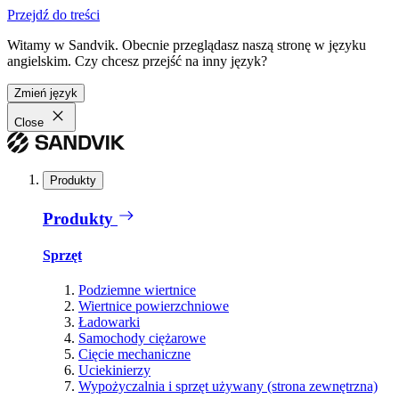
Przejdź do treści
Witamy w Sandvik. Obecnie przeglądasz naszą stronę w języku
angielskim. Czy chcesz przejść na inny język?
Zmień język
Close
Produkty
Produkty
Sprzęt
Podziemne wiertnice
Wiertnice powierzchniowe
Ładowarki
Samochody ciężarowe
Cięcie mechaniczne
Uciekinierzy
Wypożyczalnia i sprzęt używany (strona zewnętrzna)