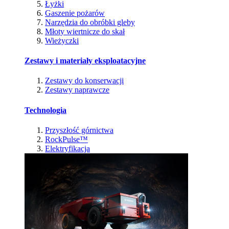
Łyżki
Gaszenie pożarów
Narzędzia do obróbki gleby
Młoty wiertnicze do skał
Wieżyczki
Zestawy i materiały eksploatacyjne
Zestawy do konserwacji
Zestawy naprawcze
Technologia
Przyszłość górnictwa
RockPulse™
Elektryfikacja