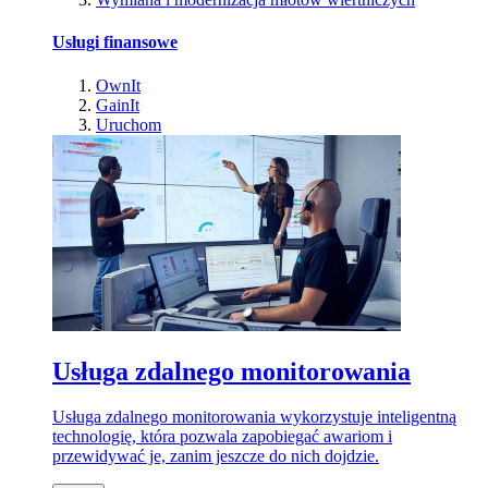
Usługi finansowe
OwnIt
GainIt
Uruchom
Usługa zdalnego monitorowania
Usługa zdalnego monitorowania wykorzystuje inteligentną
technologię, która pozwala zapobiegać awariom i
przewidywać je, zanim jeszcze do nich dojdzie.