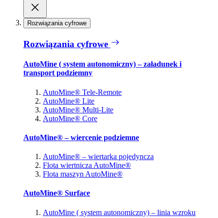
Rozwiązania cyfrowe
Rozwiązania cyfrowe
AutoMine ( system autonomiczny) – załadunek i
transport podziemny
AutoMine® Tele-Remote
AutoMine® Lite
AutoMine® Multi-Lite
AutoMine® Core
AutoMine® – wiercenie podziemne
AutoMine® – wiertarka pojedyncza
Flota wiertnicza AutoMine®
Flota maszyn AutoMine®
AutoMine® Surface
AutoMine ( system autonomiczny) – linia wzroku