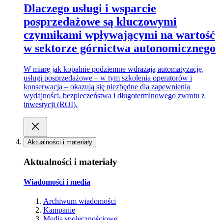
Dlaczego usługi i wsparcie
posprzedażowe są kluczowymi
czynnikami wpływającymi na wartość
w sektorze górnictwa autonomicznego
W miarę jak kopalnie podziemne wdrażają automatyzację,
usługi posprzedażowe – w tym szkolenia operatorów i
konserwacja – okazują się niezbędne dla zapewnienia
wydajności, bezpieczeństwa i długoterminowego zwrotu z
inwestycji (ROI).
Aktualności i materiały
Aktualności i materiały
Wiadomości i media
Archiwum wiadomości
Kampanie
Media społecznościowe