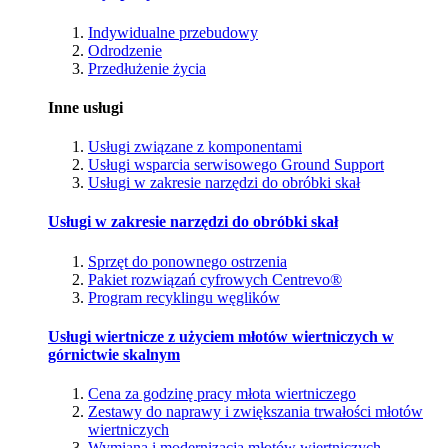
Indywidualne przebudowy
Odrodzenie
Przedłużenie życia
Inne usługi
Usługi związane z komponentami
Usługi wsparcia serwisowego Ground Support
Usługi w zakresie narzędzi do obróbki skał
Usługi w zakresie narzędzi do obróbki skał
Sprzęt do ponownego ostrzenia
Pakiet rozwiązań cyfrowych Centrevo®
Program recyklingu węglików
Usługi wiertnicze z użyciem młotów wiertniczych w
górnictwie skalnym
Cena za godzinę pracy młota wiertniczego
Zestawy do naprawy i zwiększania trwałości młotów
wiertniczych
Wymiana i modernizacja młotów wiertniczych