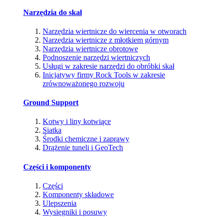
Narzędzia do skał
Narzędzia wiertnicze do wiercenia w otworach
Narzędzia wiertnicze z młotkiem górnym
Narzędzia wiertnicze obrotowe
Podnoszenie narzędzi wiertniczych
Usługi w zakresie narzędzi do obróbki skał
Inicjatywy firmy Rock Tools w zakresie
zrównoważonego rozwoju
Ground Support
Kotwy i liny kotwiące
Siatka
Środki chemiczne i zaprawy
Drążenie tuneli i GeoTech
Części i komponenty
Części
Komponenty składowe
Ulepszenia
Wysięgniki i posuwy