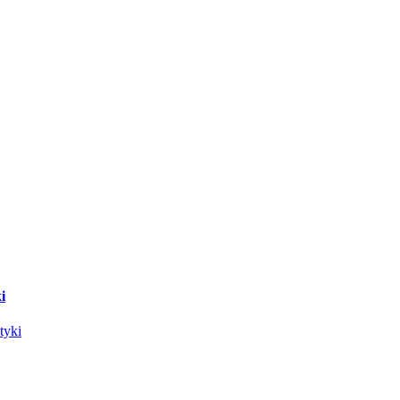
i
tyki