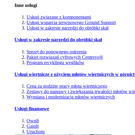
Inne usługi
Usługi związane z komponentami
Usługi wsparcia serwisowego Ground Support
Usługi w zakresie narzędzi do obróbki skał
Usługi w zakresie narzędzi do obróbki skał
Sprzęt do ponownego ostrzenia
Pakiet rozwiązań cyfrowych Centrevo®
Program recyklingu węglików
Usługi wiertnicze z użyciem młotów wiertniczych w górnic
Cena za godzinę pracy młota wiertniczego
Zestawy do naprawy i zwiększania trwałości młotów wie
Wymiana i modernizacja młotów wiertniczych
Usługi finansowe
OwnIt
GainIt
Uruchom