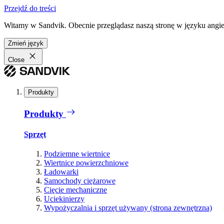
Przejdź do treści
Witamy w Sandvik. Obecnie przeglądasz naszą stronę w języku angiel
Zmień język
Close
Produkty
Produkty
Sprzęt
Podziemne wiertnice
Wiertnice powierzchniowe
Ładowarki
Samochody ciężarowe
Cięcie mechaniczne
Uciekinierzy
Wypożyczalnia i sprzęt używany (strona zewnętrzna)