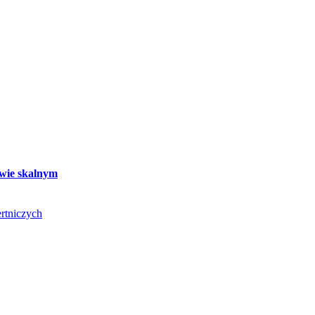
twie skalnym
rtniczych