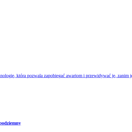
nologię, która pozwala zapobiegać awariom i przewidywać je, zanim je
 podziemny