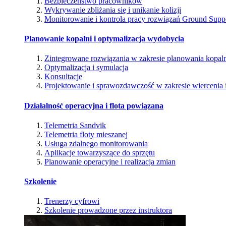
Bezpieczeństwo pracowników
Wykrywanie zbliżania się i unikanie kolizji
Monitorowanie i kontrola pracy rozwiązań Ground Supp
Planowanie kopalni i optymalizacja wydobycia
Zintegrowane rozwiązania w zakresie planowania kopal
Optymalizacja i symulacja
Konsultacje
Projektowanie i sprawozdawczość w zakresie wiercenia i
Działalność operacyjna i flota powiązana
Telemetria Sandvik
Telemetria floty mieszanej
Usługa zdalnego monitorowania
Aplikacje towarzyszące do sprzętu
Planowanie operacyjne i realizacja zmian
Szkolenie
Trenerzy cyfrowi
Szkolenie prowadzone przez instruktora