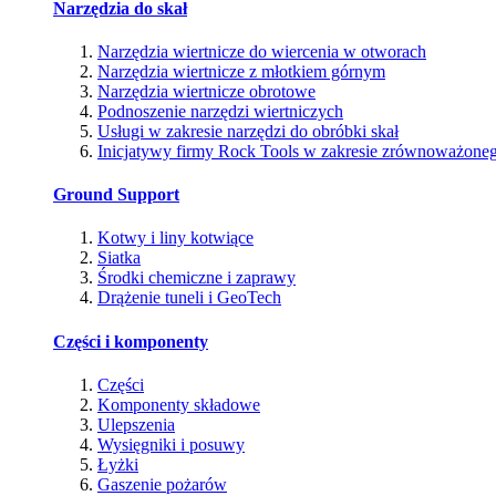
Narzędzia do skał
Narzędzia wiertnicze do wiercenia w otworach
Narzędzia wiertnicze z młotkiem górnym
Narzędzia wiertnicze obrotowe
Podnoszenie narzędzi wiertniczych
Usługi w zakresie narzędzi do obróbki skał
Inicjatywy firmy Rock Tools w zakresie zrównoważone
Ground Support
Kotwy i liny kotwiące
Siatka
Środki chemiczne i zaprawy
Drążenie tuneli i GeoTech
Części i komponenty
Części
Komponenty składowe
Ulepszenia
Wysięgniki i posuwy
Łyżki
Gaszenie pożarów