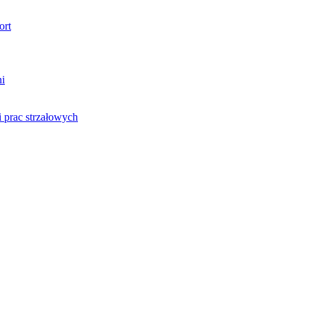
ort
ni
 prac strzałowych