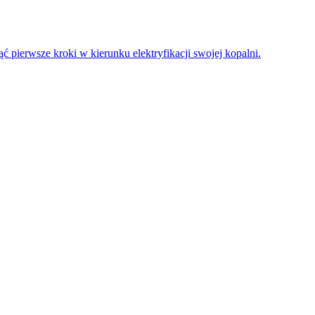
 pierwsze kroki w kierunku elektryfikacji swojej kopalni.