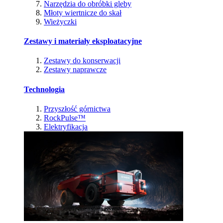
Narzędzia do obróbki gleby
Młoty wiertnicze do skał
Wieżyczki
Zestawy i materiały eksploatacyjne
Zestawy do konserwacji
Zestawy naprawcze
Technologia
Przyszłość górnictwa
RockPulse™
Elektryfikacja