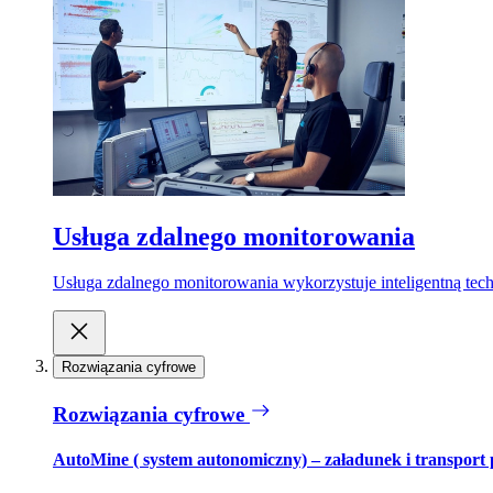
Usługa zdalnego monitorowania
Usługa zdalnego monitorowania wykorzystuje inteligentną tech
Rozwiązania cyfrowe
Rozwiązania cyfrowe
AutoMine ( system autonomiczny) – załadunek i transport