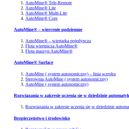
AutoMine® Tele-Remote
AutoMine® Lite
AutoMine® Multi-Lite
AutoMine® Core
AutoMine® – wiercenie podziemne
AutoMine® – wiertarka pojedyncza
Flota wiertnicza AutoMine®
Flota maszyn AutoMine®
AutoMine® Surface
AutoMine ( system autonomiczny) – linia wzroku
Sterownia AutoMine ( system autonomiczny)
AutoMine ( system autonomiczny)
Rozwiązania w zakresie uczenia się w dziedzinie automatyk
Rozwiązania w zakresie uczenia się w dziedzinie automa
Bezpieczeństwo i środowisko