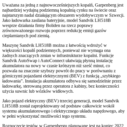
Uważana za jedną z najnowocześniejszych kopalń, Garpenberg jest
najbardziej wydajną podziemną kopalnią cynku na świecie oraz
najstarszym nadal działającym obszarem wydobywczym w Szwecji.
Jako ładowarka zasilana bateryjnie, model Sandvik LH518B
wesprze działania firmy Boliden na rzecz poprawy
zrównoważonego rozwoju poprzez redukcję emisji gazów
cieplarnianych pod ziemią.
Maszynę Sandvik LH518B można z łatwością wdrożyć w
większości kopalń podziemnych, ponieważ nie wymaga ona
żadnych znaczących zmian w infrastrukturze kopalni. Funkcje
Sandvik AutoSwap i AutoConnect ułatwiają płynną instalację
akumulatora na nowy w czasie krótszym niż sześć minut, co
pozwala na znacznie szybszy powrót do pracy w porównaniu z
górniczymi pojazdami elektrycznymi (BEV) z funkcją „szybkiego
ładowania”. Instalacja akumulatora odbywa się samodzielnie przez
ładowarkę, sterowaną przez operatora z kabiny, bez konieczności
użycia suwnic lub wózków widłowych.
Jako pojazd elektryczny (BEV) trzeciej generacji, model Sandvik
LH518B został zaprojektowany od podstaw całkowicie wokół
systemu akumulatorowego i elektrycznego układu napędowego, aby
w pełni wykorzystać możliwości tego systemu.
Rozpoczęcie testów w Garpenbergu planowane jest na koniec 2022