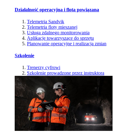
Działalność operacyjna i flota powiązana
Telemetria Sandvik
Telemetria floty mieszanej
Usługa zdalnego monitorowania
Aplikacje towarzyszące do sprzętu
Planowanie operacyjne i realizacja zmian
Szkolenie
Trenerzy cyfrowi
Szkolenie prowadzone przez instruktora