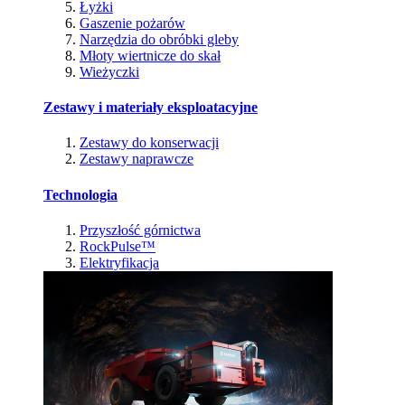
Łyżki
Gaszenie pożarów
Narzędzia do obróbki gleby
Młoty wiertnicze do skał
Wieżyczki
Zestawy i materiały eksploatacyjne
Zestawy do konserwacji
Zestawy naprawcze
Technologia
Przyszłość górnictwa
RockPulse™
Elektryfikacja