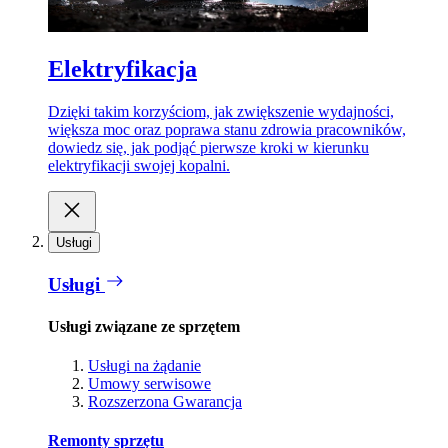
Elektryfikacja
Dzięki takim korzyściom, jak zwiększenie wydajności,
większa moc oraz poprawa stanu zdrowia pracowników,
dowiedz się, jak podjąć pierwsze kroki w kierunku
elektryfikacji swojej kopalni.
Usługi
Usługi
Usługi związane ze sprzętem
Usługi na żądanie
Umowy serwisowe
Rozszerzona Gwarancja
Remonty sprzętu