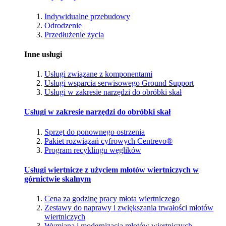
Indywidualne przebudowy
Odrodzenie
Przedłużenie życia
Inne usługi
Usługi związane z komponentami
Usługi wsparcia serwisowego Ground Support
Usługi w zakresie narzędzi do obróbki skał
Usługi w zakresie narzędzi do obróbki skał
Sprzęt do ponownego ostrzenia
Pakiet rozwiązań cyfrowych Centrevo®
Program recyklingu węglików
Usługi wiertnicze z użyciem młotów wiertniczych w
górnictwie skalnym
Cena za godzinę pracy młota wiertniczego
Zestawy do naprawy i zwiększania trwałości młotów
wiertniczych
Wymiana i modernizacja młotów wiertniczych