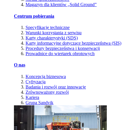
Magazyn dla klientów „Solid Ground”
Centrum pobierania
Specyfikacje techniczne
Warunki korzystania z serwisu
Karty charakterystyki (SDS)
Karty informacyjne dotyczące bezpieczeństwa (SIS)
Procedury bezpieczeństwa i konserwacji
Prowadnice do wiertarek obrotowych
O nas
Koncepcja biznesowa
Cyfryzacja
Badania i rozwój oraz innowacje
Zrównoważony rozwój
Kariera
Grupa Sandvik