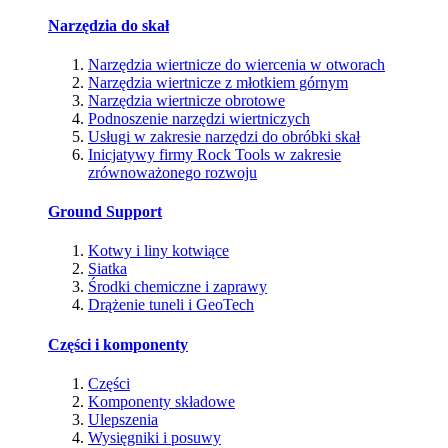
Narzędzia do skał
Narzędzia wiertnicze do wiercenia w otworach
Narzędzia wiertnicze z młotkiem górnym
Narzędzia wiertnicze obrotowe
Podnoszenie narzędzi wiertniczych
Usługi w zakresie narzędzi do obróbki skał
Inicjatywy firmy Rock Tools w zakresie
zrównoważonego rozwoju
Ground Support
Kotwy i liny kotwiące
Siatka
Środki chemiczne i zaprawy
Drążenie tuneli i GeoTech
Części i komponenty
Części
Komponenty składowe
Ulepszenia
Wysięgniki i posuwy