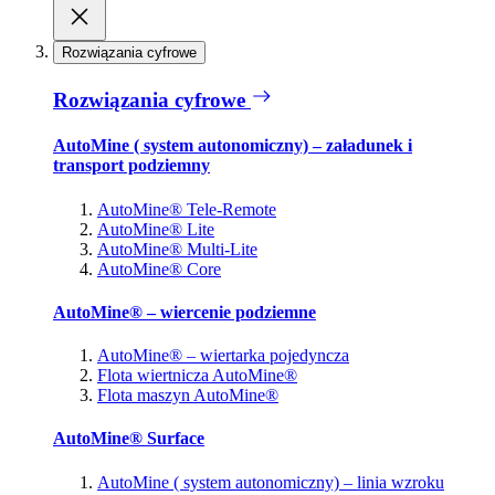
Rozwiązania cyfrowe
Rozwiązania cyfrowe
AutoMine ( system autonomiczny) – załadunek i
transport podziemny
AutoMine® Tele-Remote
AutoMine® Lite
AutoMine® Multi-Lite
AutoMine® Core
AutoMine® – wiercenie podziemne
AutoMine® – wiertarka pojedyncza
Flota wiertnicza AutoMine®
Flota maszyn AutoMine®
AutoMine® Surface
AutoMine ( system autonomiczny) – linia wzroku