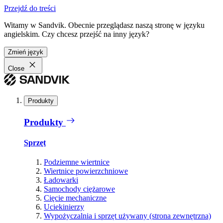
Przejdź do treści
Witamy w Sandvik. Obecnie przeglądasz naszą stronę w języku
angielskim. Czy chcesz przejść na inny język?
Zmień język
Close
Produkty
Produkty
Sprzęt
Podziemne wiertnice
Wiertnice powierzchniowe
Ładowarki
Samochody ciężarowe
Cięcie mechaniczne
Uciekinierzy
Wypożyczalnia i sprzęt używany (strona zewnętrzna)