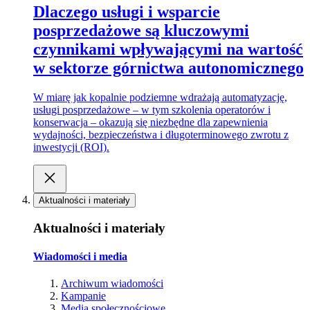
Dlaczego usługi i wsparcie
posprzedażowe są kluczowymi
czynnikami wpływającymi na wartość
w sektorze górnictwa autonomicznego
W miarę jak kopalnie podziemne wdrażają automatyzację,
usługi posprzedażowe – w tym szkolenia operatorów i
konserwacja – okazują się niezbędne dla zapewnienia
wydajności, bezpieczeństwa i długoterminowego zwrotu z
inwestycji (ROI).
Aktualności i materiały
Aktualności i materiały
Wiadomości i media
Archiwum wiadomości
Kampanie
Media społecznościowe