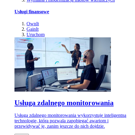
Usługi finansowe
OwnIt
GainIt
Uruchom
Usługa zdalnego monitorowania
Usługa zdalnego monitorowania wykorzystuje inteligentną
technologię, która pozwala zapobiegać awariom i
przewidywać je, zanim jeszcze do nich dojdzie.