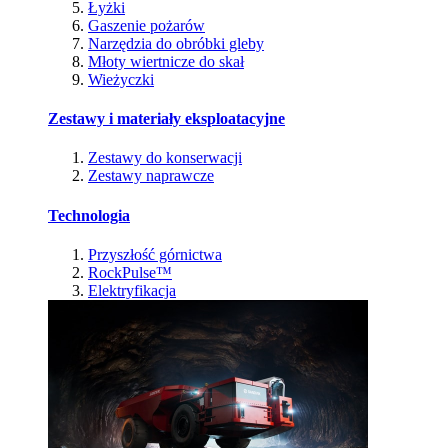
Łyżki
Gaszenie pożarów
Narzędzia do obróbki gleby
Młoty wiertnicze do skał
Wieżyczki
Zestawy i materiały eksploatacyjne
Zestawy do konserwacji
Zestawy naprawcze
Technologia
Przyszłość górnictwa
RockPulse™
Elektryfikacja