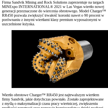
Firma Sandvik Mining and Rock Solutions zaprezentuje na targach
MINExpo INTERNATIONAL® 2021 w Las Vegas wiertło nowej
generacji przeznaczone do wiercenia obrotowego. Model Charger™
RR450 pozwala zwiększyć trwałość koronki nawet o 90 procent w
porównaniu z innymi wiertłami klasy premium wyposażonymi w
uszczelnione łożyska.
Wiertło obrotowe Charger™ RR450 jest najtrwalszym wiertłem
firmy Sandvik, jakie dotychczas powstało. Zostało zaprojektowane
z myślą o maksymalizacji czasu pracy wiertniczej, zwiększeniu
prędkości penetracji oraz poprawie bezpieczeństwa dzięki rzadszej