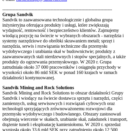
---------------------------------------------------------------------------
Grupa Sandvik
Sandvik to zaawansowana technologicznie i globalna grupa
inżynieryjna oferująca produkty i usługi, które zwiększają
wydajność, rentowność i bezpieczeństwo klientów. Zajmujemy
wiodącą pozycję na świecie w wybranych obszarach - narzędzia i
systemy narzędziowe do obróbki skrawaniem metali; sprzęt i
narzędzia, serwis i rozwiązania techniczne dla przemysłu
wydobywczego i urabiania skał w budownictwie; produkty z
zaawansowanych stali nierdzewnych i stopów specjalnych, a także
produkty do ogrzewania przemysłowego. W 2020 r. Grupa
zatrudniała około 37 000 pracowników i osiągnęła przychody w
wysokości około 86 mld SEK w ponad 160 krajach w ramach
działalności kontynuowanej.
Sandvik Mining and Rock Solutions
Sandvik Mining and Rock Solutions to obszar działalności Grupy
Sandvik i wiodący na świecie dostawca sprzętu i narzędzi, części
zamiennych, usług serwisowych i rozwiązań cyfrowych oraz
technologii sprzyjających zrównoważonemu rozwojowi dla
przemysłu wydobywczego i budowlanego. Obszary zastosowań
obejmują wiercenie w skałach, urabianie skał, załadunek i transport,
drążenie tuneli i eksploatację kamieniołomu. W 2020 r. sprzedaż
wyniosła około 33,6 mld SEK przy zatrudnieniu około 12 500