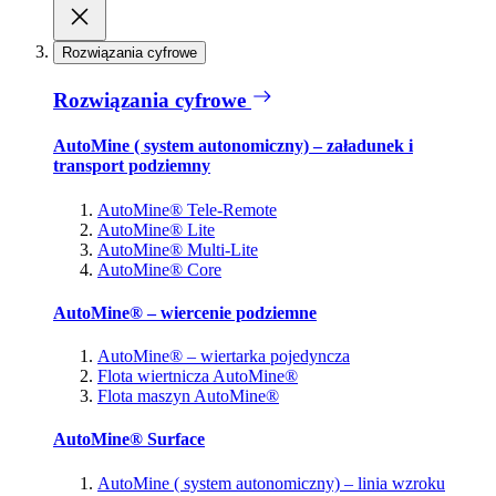
Rozwiązania cyfrowe
Rozwiązania cyfrowe
AutoMine ( system autonomiczny) – załadunek i
transport podziemny
AutoMine® Tele-Remote
AutoMine® Lite
AutoMine® Multi-Lite
AutoMine® Core
AutoMine® – wiercenie podziemne
AutoMine® – wiertarka pojedyncza
Flota wiertnicza AutoMine®
Flota maszyn AutoMine®
AutoMine® Surface
AutoMine ( system autonomiczny) – linia wzroku