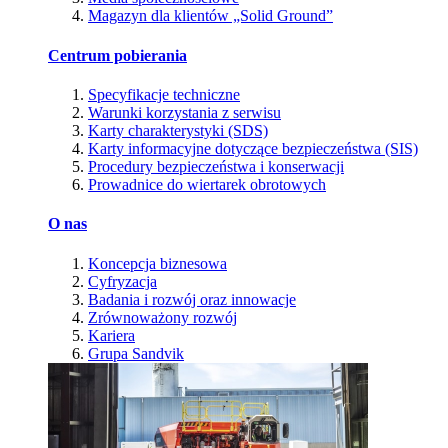
Magazyn dla klientów „Solid Ground”
Centrum pobierania
Specyfikacje techniczne
Warunki korzystania z serwisu
Karty charakterystyki (SDS)
Karty informacyjne dotyczące bezpieczeństwa (SIS)
Procedury bezpieczeństwa i konserwacji
Prowadnice do wiertarek obrotowych
O nas
Koncepcja biznesowa
Cyfryzacja
Badania i rozwój oraz innowacje
Zrównoważony rozwój
Kariera
Grupa Sandvik