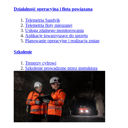
Działalność operacyjna i flota powiązana
Telemetria Sandvik
Telemetria floty mieszanej
Usługa zdalnego monitorowania
Aplikacje towarzyszące do sprzętu
Planowanie operacyjne i realizacja zmian
Szkolenie
Trenerzy cyfrowi
Szkolenie prowadzone przez instruktora