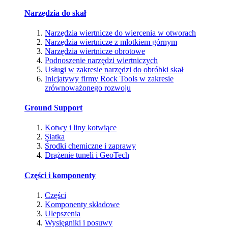
Narzędzia do skał
Narzędzia wiertnicze do wiercenia w otworach
Narzędzia wiertnicze z młotkiem górnym
Narzędzia wiertnicze obrotowe
Podnoszenie narzędzi wiertniczych
Usługi w zakresie narzędzi do obróbki skał
Inicjatywy firmy Rock Tools w zakresie
zrównoważonego rozwoju
Ground Support
Kotwy i liny kotwiące
Siatka
Środki chemiczne i zaprawy
Drążenie tuneli i GeoTech
Części i komponenty
Części
Komponenty składowe
Ulepszenia
Wysięgniki i posuwy