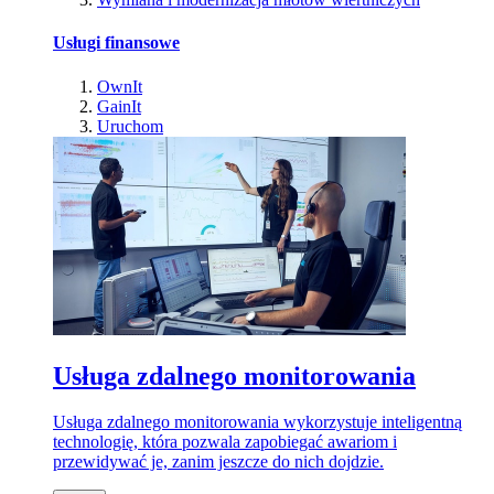
Usługi finansowe
OwnIt
GainIt
Uruchom
Usługa zdalnego monitorowania
Usługa zdalnego monitorowania wykorzystuje inteligentną
technologię, która pozwala zapobiegać awariom i
przewidywać je, zanim jeszcze do nich dojdzie.