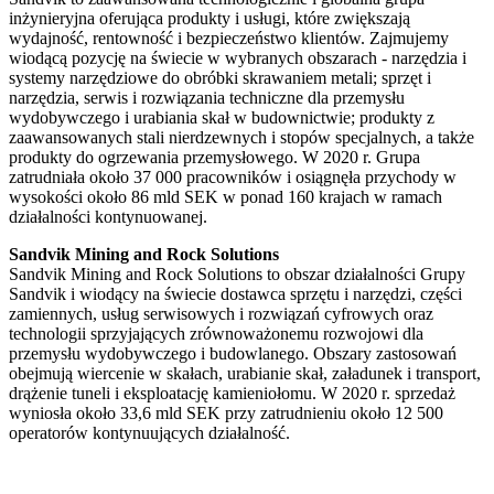
inżynieryjna oferująca produkty i usługi, które zwiększają
wydajność, rentowność i bezpieczeństwo klientów. Zajmujemy
wiodącą pozycję na świecie w wybranych obszarach - narzędzia i
systemy narzędziowe do obróbki skrawaniem metali; sprzęt i
narzędzia, serwis i rozwiązania techniczne dla przemysłu
wydobywczego i urabiania skał w budownictwie; produkty z
zaawansowanych stali nierdzewnych i stopów specjalnych, a także
produkty do ogrzewania przemysłowego. W 2020 r. Grupa
zatrudniała około 37 000 pracowników i osiągnęła przychody w
wysokości około 86 mld SEK w ponad 160 krajach w ramach
działalności kontynuowanej.
Sandvik Mining and Rock Solutions
Sandvik Mining and Rock Solutions to obszar działalności Grupy
Sandvik i wiodący na świecie dostawca sprzętu i narzędzi, części
zamiennych, usług serwisowych i rozwiązań cyfrowych oraz
technologii sprzyjających zrównoważonemu rozwojowi dla
przemysłu wydobywczego i budowlanego. Obszary zastosowań
obejmują wiercenie w skałach, urabianie skał, załadunek i transport,
drążenie tuneli i eksploatację kamieniołomu. W 2020 r. sprzedaż
wyniosła około 33,6 mld SEK przy zatrudnieniu około 12 500
operatorów kontynuujących działalność.