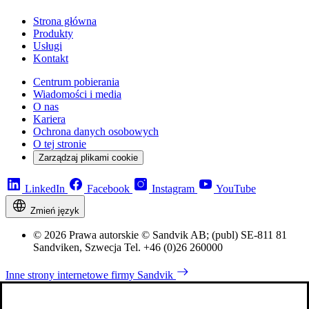
Strona główna
Produkty
Usługi
Kontakt
Centrum pobierania
Wiadomości i media
O nas
Kariera
Ochrona danych osobowych
O tej stronie
Zarządzaj plikami cookie
LinkedIn
Facebook
Instagram
YouTube
Zmień język
© 2026 Prawa autorskie © Sandvik AB; (publ) SE-811 81
Sandviken, Szwecja Tel. +46 (0)26 260000
Inne strony internetowe firmy Sandvik