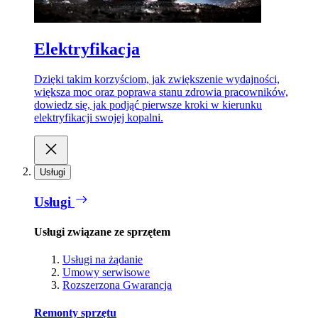
Elektryfikacja
Dzięki takim korzyściom, jak zwiększenie wydajności,
większa moc oraz poprawa stanu zdrowia pracowników,
dowiedz się, jak podjąć pierwsze kroki w kierunku
elektryfikacji swojej kopalni.
Usługi
Usługi
Usługi związane ze sprzętem
Usługi na żądanie
Umowy serwisowe
Rozszerzona Gwarancja
Remonty sprzętu