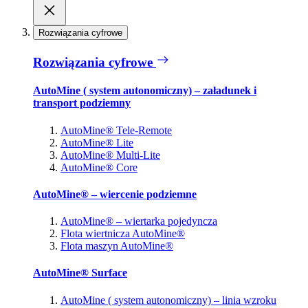
Rozwiązania cyfrowe
Rozwiązania cyfrowe
AutoMine ( system autonomiczny) – załadunek i
transport podziemny
AutoMine® Tele-Remote
AutoMine® Lite
AutoMine® Multi-Lite
AutoMine® Core
AutoMine® – wiercenie podziemne
AutoMine® – wiertarka pojedyncza
Flota wiertnicza AutoMine®
Flota maszyn AutoMine®
AutoMine® Surface
AutoMine ( system autonomiczny) – linia wzroku