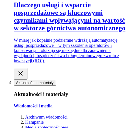
Dlaczego usługi i wsparcie
posprzedażowe są kluczowymi
czynnikami wpływającymi na wartość
w sektorze górnictwa autonomicznego
W miarę jak kopalnie podziemne wdrażają automatyzację,
usługi posprzedażowe – w tym szkolenia operatorów i
konserwacja – okazują się niezbędne dla zapewnienia
wydajności, bezpieczeństwa i długoterminowego zwrotu z
inwestycji (ROI).
Aktualności i materiały
Aktualności i materiały
Wiadomości i media
Archiwum wiadomości
Kampanie
Media społecznościowe