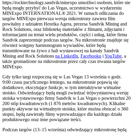
https://rocktechnology.sandvik/minexpo umożliwi osobom, które nie
będą mogły przybyć do Las Vegas, uczestnictwo w wydarzeniu
MINExpo INTERNATIONAL® 2021. W ramach odliczania do
targów MINExpo pierwsza wersja mikrostrony zawiera film
powitalny z udziałem Henrika Agera, prezesa Sandvik Mining and
Rock Solutions, oraz bibliotekę materiałów z filmami, zdjęciami i
informacjami na temat wielu produktów, części i usług, które firma
Sandvik zaprezentuje podczas targów. Na mikrostronie znajduje się
również wstępny harmonogram wywiadów, które będą
transmitowane na żywo z hali wystawowej na kanały Sandvik
Mining and Rock Solutions
na LinkedIn
,
Facebooku
i
YouTube
, a
także gromadzone na mikrostronie przez cały czas trwania targów
MINExpo.
Gdy tylko targi rozpoczną się w Las Vegas 13 września o godz.
9:00 czasu pacyficznego letniego, na mikrostronie pojawią się
dodatkowe, ekscytujące funkcje, w tym interaktywne wirtualne
stoisko. Odwiedzający będą mogli zwiedzać trójwymiarową wersję
stoiska wystawowego firmy Sandvik w Las Vegas o powierzchni 20
200 stóp kwadratowych (1 876 metrów kwadratowych). Klikalne
punkty aktywne na wirtualnym stoisku, które można obracać o 360
stopni, będą zawierały filmy wprowadzające dla każdego działu
produktowego oraz inne powiązane treści.
Podczas targów (13–15 września) odwiedzający mikrostronę będą