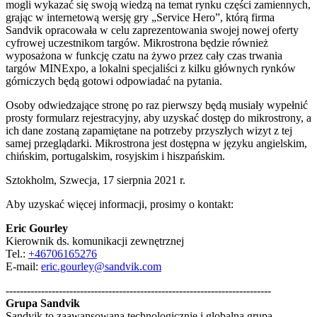
mogli wykazać się swoją wiedzą na temat rynku części zamiennych,
grając w internetową wersję gry „Service Hero”, którą firma
Sandvik opracowała w celu zaprezentowania swojej nowej oferty
cyfrowej uczestnikom targów. Mikrostrona będzie również
wyposażona w funkcję czatu na żywo przez cały czas trwania
targów MINExpo, a lokalni specjaliści z kilku głównych rynków
górniczych będą gotowi odpowiadać na pytania.
Osoby odwiedzające stronę po raz pierwszy będą musiały wypełnić
prosty formularz rejestracyjny, aby uzyskać dostęp do mikrostrony, a
ich dane zostaną zapamiętane na potrzeby przyszłych wizyt z tej
samej przeglądarki. Mikrostrona jest dostępna w języku angielskim,
chińskim, portugalskim, rosyjskim i hiszpańskim.
Sztokholm, Szwecja, 17 sierpnia 2021 r.
Aby uzyskać więcej informacji, prosimy o kontakt:
Eric Gourley
Kierownik ds. komunikacji zewnętrznej
Tel.:
+46706165276
E-mail:
eric.gourley@sandvik.com
---------------------------------------------------------------------------
Grupa Sandvik
Sandvik to zaawansowana technologicznie i globalna grupa