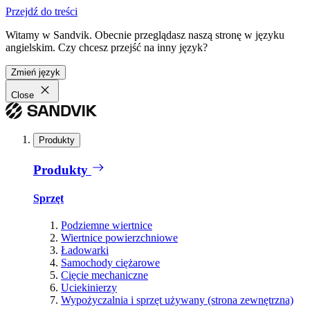
Przejdź do treści
Witamy w Sandvik. Obecnie przeglądasz naszą stronę w języku
angielskim. Czy chcesz przejść na inny język?
Zmień język
Close
Produkty
Produkty
Sprzęt
Podziemne wiertnice
Wiertnice powierzchniowe
Ładowarki
Samochody ciężarowe
Cięcie mechaniczne
Uciekinierzy
Wypożyczalnia i sprzęt używany (strona zewnętrzna)