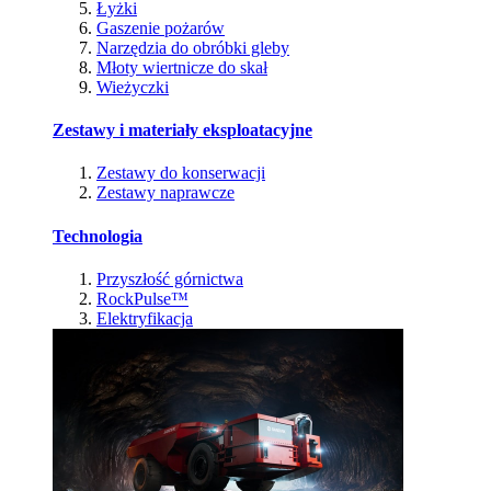
Łyżki
Gaszenie pożarów
Narzędzia do obróbki gleby
Młoty wiertnicze do skał
Wieżyczki
Zestawy i materiały eksploatacyjne
Zestawy do konserwacji
Zestawy naprawcze
Technologia
Przyszłość górnictwa
RockPulse™
Elektryfikacja