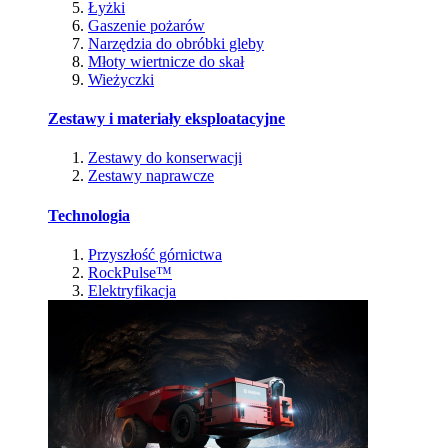
Łyżki
Gaszenie pożarów
Narzędzia do obróbki gleby
Młoty wiertnicze do skał
Wieżyczki
Zestawy i materiały eksploatacyjne
Zestawy do konserwacji
Zestawy naprawcze
Technologia
Przyszłość górnictwa
RockPulse™
Elektryfikacja