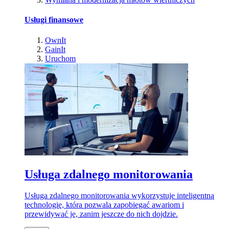
Usługi finansowe
OwnIt
GainIt
Uruchom
Usługa zdalnego monitorowania
Usługa zdalnego monitorowania wykorzystuje inteligentną
technologię, która pozwala zapobiegać awariom i
przewidywać je, zanim jeszcze do nich dojdzie.