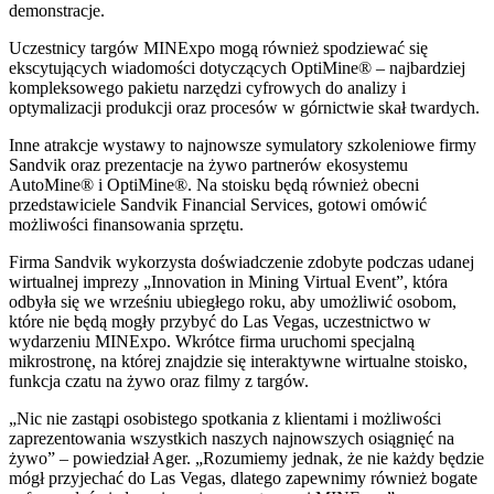
demonstracje.
Uczestnicy targów MINExpo mogą również spodziewać się
ekscytujących wiadomości dotyczących OptiMine® – najbardziej
kompleksowego pakietu narzędzi cyfrowych do analizy i
optymalizacji produkcji oraz procesów w górnictwie skał twardych.
Inne atrakcje wystawy to najnowsze symulatory szkoleniowe firmy
Sandvik oraz prezentacje na żywo partnerów ekosystemu
AutoMine® i OptiMine®. Na stoisku będą również obecni
przedstawiciele Sandvik Financial Services, gotowi omówić
możliwości finansowania sprzętu.
Firma Sandvik wykorzysta doświadczenie zdobyte podczas udanej
wirtualnej imprezy „Innovation in Mining Virtual Event”, która
odbyła się we wrześniu ubiegłego roku, aby umożliwić osobom,
które nie będą mogły przybyć do Las Vegas, uczestnictwo w
wydarzeniu MINExpo. Wkrótce firma uruchomi specjalną
mikrostronę, na której znajdzie się interaktywne wirtualne stoisko,
funkcja czatu na żywo oraz filmy z targów.
„Nic nie zastąpi osobistego spotkania z klientami i możliwości
zaprezentowania wszystkich naszych najnowszych osiągnięć na
żywo” – powiedział Ager. „Rozumiemy jednak, że nie każdy będzie
mógł przyjechać do Las Vegas, dlatego zapewnimy również bogate