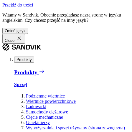
Przejdź do treści
Witamy w Sandvik. Obecnie przeglądasz naszą stronę w języku
angielskim. Czy chcesz przejść na inny język?
Zmień język
Close
Produkty
Produkty
Sprzęt
Podziemne wiertnice
Wiertnice powierzchniowe
Ładowarki
Samochody ciężarowe
Cięcie mechaniczne
Uciekinierzy
Wypożyczalnia i sprzęt używany (strona zewnętrzna)