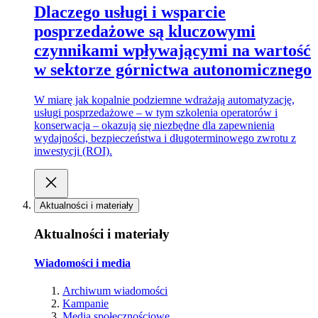
Dlaczego usługi i wsparcie
posprzedażowe są kluczowymi
czynnikami wpływającymi na wartość
w sektorze górnictwa autonomicznego
W miarę jak kopalnie podziemne wdrażają automatyzację,
usługi posprzedażowe – w tym szkolenia operatorów i
konserwacja – okazują się niezbędne dla zapewnienia
wydajności, bezpieczeństwa i długoterminowego zwrotu z
inwestycji (ROI).
Aktualności i materiały
Aktualności i materiały
Wiadomości i media
Archiwum wiadomości
Kampanie
Media społecznościowe