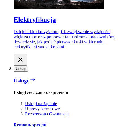
Elektryfikacja
Dzięki takim korzyściom, jak zwiększenie wydajności,
większa moc oraz poprawa stanu zdrowia pracowników,
dowiedz się, jak podjąć pierwsze kroki w kierunku
elektryfikacji swojej kopalni.
Usługi
Usługi
Usługi związane ze sprzętem
Usługi na żądanie
Umowy serwisowe
Rozszerzona Gwarancja
Remonty sprzętu