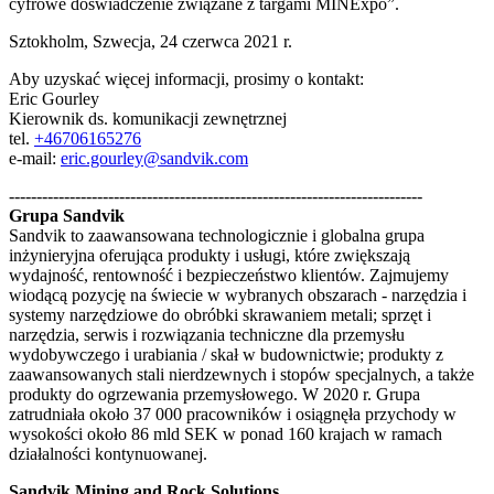
cyfrowe doświadczenie związane z targami MINExpo”.
Sztokholm, Szwecja, 24 czerwca 2021 r.
Aby uzyskać więcej informacji, prosimy o kontakt:
Eric Gourley
Kierownik ds. komunikacji zewnętrznej
tel.
+46706165276
e-mail:
eric.gourley@sandvik.com
---------------------------------------------------------------------------
Grupa Sandvik
Sandvik to zaawansowana technologicznie i globalna grupa
inżynieryjna oferująca produkty i usługi, które zwiększają
wydajność, rentowność i bezpieczeństwo klientów. Zajmujemy
wiodącą pozycję na świecie w wybranych obszarach - narzędzia i
systemy narzędziowe do obróbki skrawaniem metali; sprzęt i
narzędzia, serwis i rozwiązania techniczne dla przemysłu
wydobywczego i urabiania / skał w budownictwie; produkty z
zaawansowanych stali nierdzewnych i stopów specjalnych, a także
produkty do ogrzewania przemysłowego. W 2020 r. Grupa
zatrudniała około 37 000 pracowników i osiągnęła przychody w
wysokości około 86 mld SEK w ponad 160 krajach w ramach
działalności kontynuowanej.
Sandvik Mining and Rock Solutions