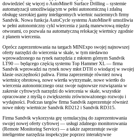
dowiedzieć się więcej o AutoMine® Surface Drilling – systemie
automatyzacji umożliwiającym w pełni autonomiczną i zdalną
obsługę szerokiej gamy inteligentnych wiertnic naziemnych firmy
Sandvik. Nowa funkcja AutoCycle systemu AutoMine® umożliwia
w pełni autonomiczny cykl wiercenia z jazdą manewrową między
otworami, co pozwala na automatyczną relokację wiertnicy zgodnie
z planem wiercenia.
Oprócz zaprezentowania na targach MINExpo swojej najnowszej
oferty narzędzi do wiercenia w skale, w tym niedawno
wprowadzonego na rynek narzędzia z młotem górnym Sandvik
LT90 — będącego częścią systemu Top Hammer XL — firma
Sandvik wprowadzi na rynek nowy młot DTH o wiodącej w swojej
klasie oszczędności paliwa. Firma zaprezentuje również nową
wiertnicę obrotową, nowe wiertła wytrzymałe, nowe wiertło do
wiercenia autonomicznego oraz swoje najnowsze rozwiązania w
zakresie cyfrowych narzędzi do wiercenia w skale, wszystkie
opracowane z myślą o zwiększeniu zrównoważonego rozwoju i
wydajności. Podczas targów firma Sandvik zaprezentuje również
nowe młoty wiertnicze Sandvik RD212 i Sandvik RD315.
Firma Sandvik wykorzysta grę symulacyjną do zaprezentowania
swojej nowej oferty cyfrowej — usługi zdalnego monitorowania
(Remote Monitoring Service) — a także zaprezentuje swoje
inteligentne narzędzia inspekcyjne poprzez interaktywne