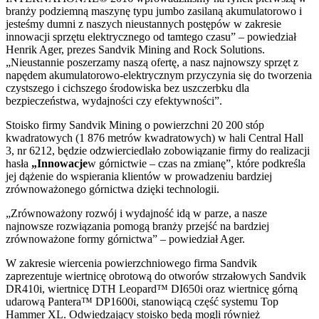
branży podziemną maszynę typu jumbo zasilaną akumulatorowo i
jesteśmy dumni z naszych nieustannych postępów w zakresie
innowacji sprzętu elektrycznego od tamtego czasu” – powiedział
Henrik Ager, prezes Sandvik Mining and Rock Solutions.
„Nieustannie poszerzamy naszą ofertę, a nasz najnowszy sprzęt z
napędem akumulatorowo-elektrycznym przyczynia się do tworzenia
czystszego i cichszego środowiska bez uszczerbku dla
bezpieczeństwa, wydajności czy efektywności”.
Stoisko firmy Sandvik Mining o powierzchni 20 200 stóp
kwadratowych (1 876 metrów kwadratowych) w hali Central Hall
3, nr 6212, będzie odzwierciedlało zobowiązanie firmy do realizacji
hasła
„Innowacje
w górnictwie – czas na zmianę”, które podkreśla
jej dążenie do wspierania klientów w prowadzeniu bardziej
zrównoważonego górnictwa dzięki technologii.
„Zrównoważony rozwój i wydajność idą w parze, a nasze
najnowsze rozwiązania pomogą branży przejść na bardziej
zrównoważone formy górnictwa” – powiedział Ager.
W zakresie wiercenia powierzchniowego firma Sandvik
zaprezentuje wiertnicę obrotową do otworów strzałowych Sandvik
DR410i, wiertnicę DTH Leopard™ DI650i oraz wiertnicę górną
udarową Pantera™ DP1600i, stanowiącą część systemu Top
Hammer XL. Odwiedzający stoisko będą mogli również