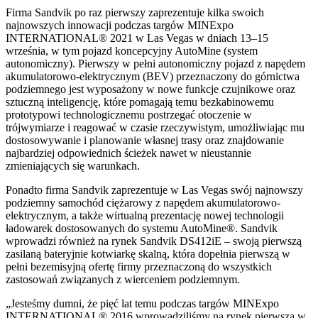
Firma Sandvik po raz pierwszy zaprezentuje kilka swoich
najnowszych innowacji podczas targów MINExpo
INTERNATIONAL® 2021 w Las Vegas w dniach 13–15
września, w tym pojazd koncepcyjny AutoMine (system
autonomiczny). Pierwszy w pełni autonomiczny pojazd z napędem
akumulatorowo-elektrycznym (BEV) przeznaczony do górnictwa
podziemnego jest wyposażony w nowe funkcje czujnikowe oraz
sztuczną inteligencję, które pomagają temu bezkabinowemu
prototypowi technologicznemu postrzegać otoczenie w
trójwymiarze i reagować w czasie rzeczywistym, umożliwiając mu
dostosowywanie i planowanie własnej trasy oraz znajdowanie
najbardziej odpowiednich ścieżek nawet w nieustannie
zmieniających się warunkach.
Ponadto firma Sandvik zaprezentuje w Las Vegas swój najnowszy
podziemny samochód ciężarowy z napędem akumulatorowo-
elektrycznym, a także wirtualną prezentację nowej technologii
ładowarek dostosowanych do systemu AutoMine®. Sandvik
wprowadzi również na rynek Sandvik DS412iE – swoją pierwszą
zasilaną bateryjnie kotwiarkę skalną, która dopełnia pierwszą w
pełni bezemisyjną ofertę firmy przeznaczoną do wszystkich
zastosowań związanych z wierceniem podziemnym.
„Jesteśmy dumni, że pięć lat temu podczas targów MINExpo
INTERNATIONAL® 2016 wprowadziliśmy na rynek pierwszą w