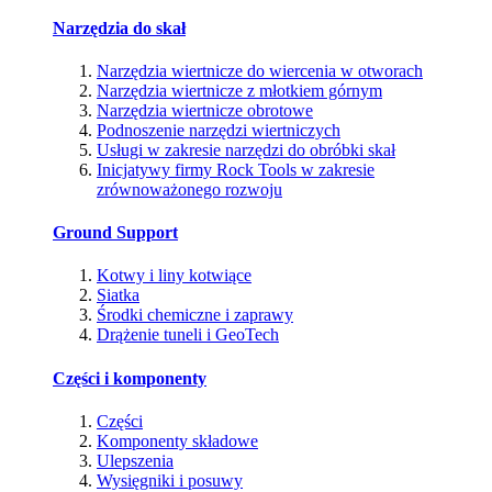
Narzędzia do skał
Narzędzia wiertnicze do wiercenia w otworach
Narzędzia wiertnicze z młotkiem górnym
Narzędzia wiertnicze obrotowe
Podnoszenie narzędzi wiertniczych
Usługi w zakresie narzędzi do obróbki skał
Inicjatywy firmy Rock Tools w zakresie
zrównoważonego rozwoju
Ground Support
Kotwy i liny kotwiące
Siatka
Środki chemiczne i zaprawy
Drążenie tuneli i GeoTech
Części i komponenty
Części
Komponenty składowe
Ulepszenia
Wysięgniki i posuwy