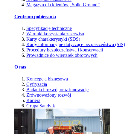
Magazyn dla klientów „Solid Ground”
Centrum pobierania
Specyfikacje techniczne
Warunki korzystania z serwisu
Karty charakterystyki (SDS)
Karty informacyjne dotyczące bezpieczeństwa (SIS)
Procedury bezpieczeństwa i konserwacji
Prowadnice do wiertarek obrotowych
O nas
Koncepcja biznesowa
Cyfryzacja
Badania i rozwój oraz innowacje
Zrównoważony rozwój
Kariera
Grupa Sandvik