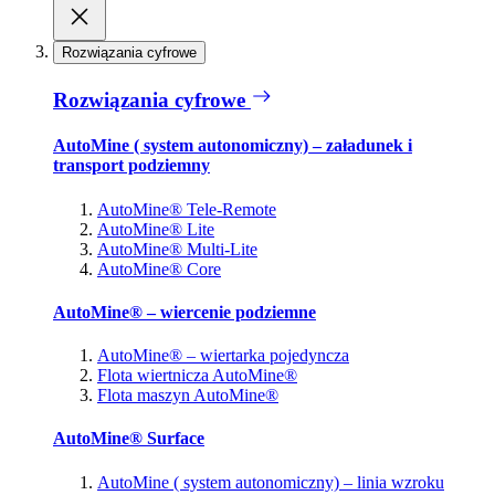
Rozwiązania cyfrowe
Rozwiązania cyfrowe
AutoMine ( system autonomiczny) – załadunek i
transport podziemny
AutoMine® Tele-Remote
AutoMine® Lite
AutoMine® Multi-Lite
AutoMine® Core
AutoMine® – wiercenie podziemne
AutoMine® – wiertarka pojedyncza
Flota wiertnicza AutoMine®
Flota maszyn AutoMine®
AutoMine® Surface
AutoMine ( system autonomiczny) – linia wzroku