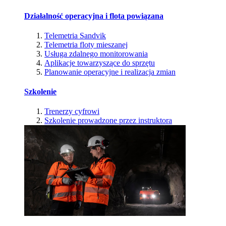
Działalność operacyjna i flota powiązana
Telemetria Sandvik
Telemetria floty mieszanej
Usługa zdalnego monitorowania
Aplikacje towarzyszące do sprzętu
Planowanie operacyjne i realizacja zmian
Szkolenie
Trenerzy cyfrowi
Szkolenie prowadzone przez instruktora