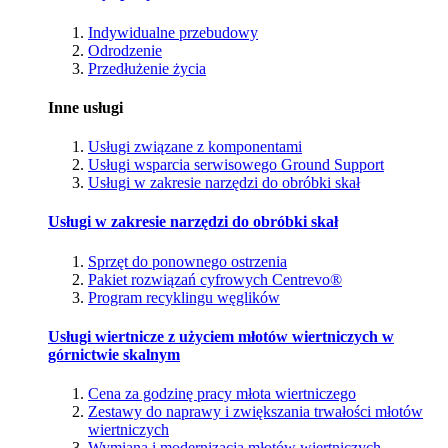
Indywidualne przebudowy
Odrodzenie
Przedłużenie życia
Inne usługi
Usługi związane z komponentami
Usługi wsparcia serwisowego Ground Support
Usługi w zakresie narzędzi do obróbki skał
Usługi w zakresie narzędzi do obróbki skał
Sprzęt do ponownego ostrzenia
Pakiet rozwiązań cyfrowych Centrevo®
Program recyklingu węglików
Usługi wiertnicze z użyciem młotów wiertniczych w
górnictwie skalnym
Cena za godzinę pracy młota wiertniczego
Zestawy do naprawy i zwiększania trwałości młotów
wiertniczych
Wymiana i modernizacja młotów wiertniczych