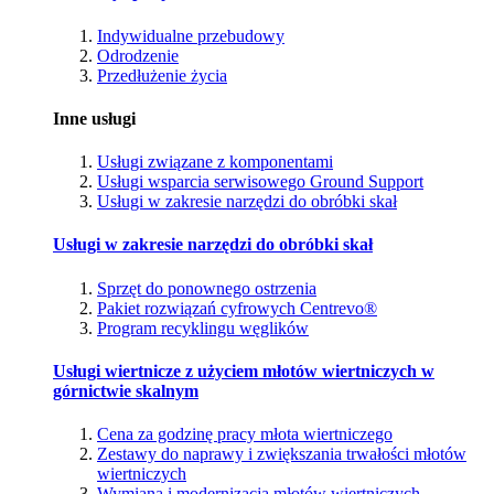
Indywidualne przebudowy
Odrodzenie
Przedłużenie życia
Inne usługi
Usługi związane z komponentami
Usługi wsparcia serwisowego Ground Support
Usługi w zakresie narzędzi do obróbki skał
Usługi w zakresie narzędzi do obróbki skał
Sprzęt do ponownego ostrzenia
Pakiet rozwiązań cyfrowych Centrevo®
Program recyklingu węglików
Usługi wiertnicze z użyciem młotów wiertniczych w
górnictwie skalnym
Cena za godzinę pracy młota wiertniczego
Zestawy do naprawy i zwiększania trwałości młotów
wiertniczych
Wymiana i modernizacja młotów wiertniczych