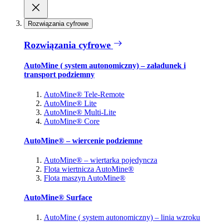
Rozwiązania cyfrowe
Rozwiązania cyfrowe
AutoMine ( system autonomiczny) – załadunek i
transport podziemny
AutoMine® Tele-Remote
AutoMine® Lite
AutoMine® Multi-Lite
AutoMine® Core
AutoMine® – wiercenie podziemne
AutoMine® – wiertarka pojedyncza
Flota wiertnicza AutoMine®
Flota maszyn AutoMine®
AutoMine® Surface
AutoMine ( system autonomiczny) – linia wzroku