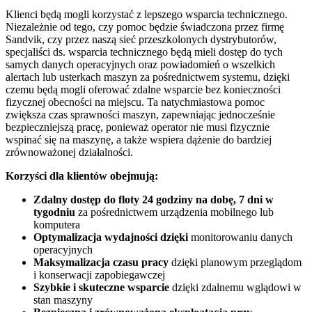
Klienci będą mogli korzystać z lepszego wsparcia technicznego.
Niezależnie od tego, czy pomoc będzie świadczona przez firmę
Sandvik, czy przez naszą sieć przeszkolonych dystrybutorów,
specjaliści ds. wsparcia technicznego będą mieli dostęp do tych
samych danych operacyjnych oraz powiadomień o wszelkich
alertach lub usterkach maszyn za pośrednictwem systemu, dzięki
czemu będą mogli oferować zdalne wsparcie bez konieczności
fizycznej obecności na miejscu. Ta natychmiastowa pomoc
zwiększa czas sprawności maszyn, zapewniając jednocześnie
bezpieczniejszą pracę, ponieważ operator nie musi fizycznie
wspinać się na maszynę, a także wspiera dążenie do bardziej
zrównoważonej działalności.
Korzyści dla klientów obejmują:
Zdalny dostęp do floty 24 godziny na dobę, 7 dni w
tygodniu
za pośrednictwem urządzenia mobilnego lub
komputera
Optymalizacja wydajności dzięki
monitorowaniu danych
operacyjnych
Maksymalizacja czasu pracy
dzięki planowym przeglądom
i konserwacji zapobiegawczej
Szybkie i skuteczne wsparcie
dzięki zdalnemu wglądowi w
stan maszyny