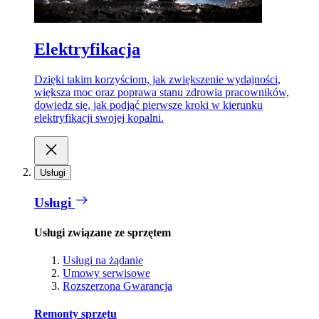
Elektryfikacja
Dzięki takim korzyściom, jak zwiększenie wydajności,
większa moc oraz poprawa stanu zdrowia pracowników,
dowiedz się, jak podjąć pierwsze kroki w kierunku
elektryfikacji swojej kopalni.
Usługi
Usługi
Usługi związane ze sprzętem
Usługi na żądanie
Umowy serwisowe
Rozszerzona Gwarancja
Remonty sprzętu