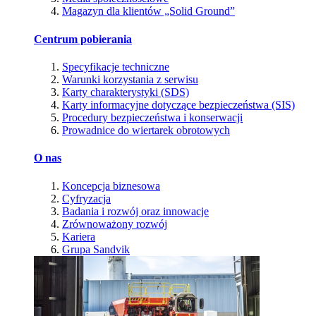
Magazyn dla klientów „Solid Ground”
Centrum pobierania
Specyfikacje techniczne
Warunki korzystania z serwisu
Karty charakterystyki (SDS)
Karty informacyjne dotyczące bezpieczeństwa (SIS)
Procedury bezpieczeństwa i konserwacji
Prowadnice do wiertarek obrotowych
O nas
Koncepcja biznesowa
Cyfryzacja
Badania i rozwój oraz innowacje
Zrównoważony rozwój
Kariera
Grupa Sandvik