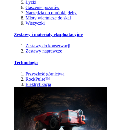
Łyżki
Gaszenie pożarów
Narzędzia do obróbki gleby
Młoty wiertnicze do skał
Wieżyczki
Zestawy i materiały eksploatacyjne
Zestawy do konserwacji
Zestawy naprawcze
Technologia
Przyszłość górnictwa
RockPulse™
Elektryfikacja