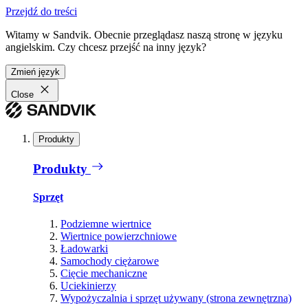
Przejdź do treści
Witamy w Sandvik. Obecnie przeglądasz naszą stronę w języku
angielskim. Czy chcesz przejść na inny język?
Zmień język
Close
Produkty
Produkty
Sprzęt
Podziemne wiertnice
Wiertnice powierzchniowe
Ładowarki
Samochody ciężarowe
Cięcie mechaniczne
Uciekinierzy
Wypożyczalnia i sprzęt używany (strona zewnętrzna)