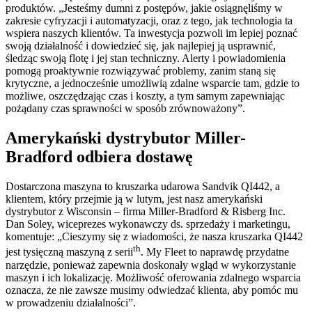
produktów. „Jesteśmy dumni z postępów, jakie osiągnęliśmy w
zakresie cyfryzacji i automatyzacji, oraz z tego, jak technologia ta
wspiera naszych klientów. Ta inwestycja pozwoli im lepiej poznać
swoją działalność i dowiedzieć się, jak najlepiej ją usprawnić,
śledząc swoją flotę i jej stan techniczny. Alerty i powiadomienia
pomogą proaktywnie rozwiązywać problemy, zanim staną się
krytyczne, a jednocześnie umożliwią zdalne wsparcie tam, gdzie to
możliwe, oszczędzając czas i koszty, a tym samym zapewniając
pożądany czas sprawności w sposób zrównoważony”.
Amerykański dystrybutor Miller-
Bradford odbiera dostawę
Dostarczona maszyna to kruszarka udarowa Sandvik QI442, a
klientem, który przejmie ją w lutym, jest nasz amerykański
dystrybutor z Wisconsin – firma Miller-Bradford & Risberg Inc.
Dan Soley, wiceprezes wykonawczy ds. sprzedaży i marketingu,
komentuje: „Cieszymy się z wiadomości, że nasza kruszarka QI442
th
jest tysięczną maszyną z serii
. My Fleet to naprawdę przydatne
narzędzie, ponieważ zapewnia doskonały wgląd w wykorzystanie
maszyn i ich lokalizację. Możliwość oferowania zdalnego wsparcia
oznacza, że nie zawsze musimy odwiedzać klienta, aby pomóc mu
w prowadzeniu działalności”.