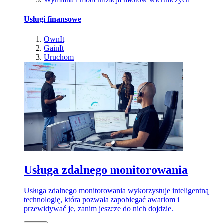
Usługi finansowe
OwnIt
GainIt
Uruchom
Usługa zdalnego monitorowania
Usługa zdalnego monitorowania wykorzystuje inteligentną
technologię, która pozwala zapobiegać awariom i
przewidywać je, zanim jeszcze do nich dojdzie.