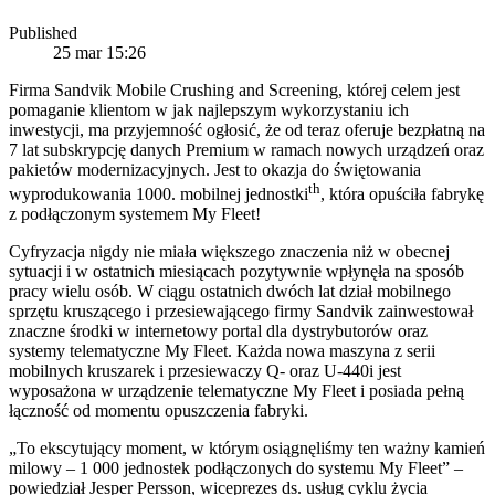
Published
25 mar 15:26
Firma Sandvik Mobile Crushing and Screening, której celem jest
pomaganie klientom w jak najlepszym wykorzystaniu ich
inwestycji, ma przyjemność ogłosić, że od teraz oferuje bezpłatną na
7 lat subskrypcję danych Premium w ramach nowych urządzeń oraz
pakietów modernizacyjnych. Jest to okazja do świętowania
th
wyprodukowania 1000. mobilnej jednostki
, która opuściła fabrykę
z podłączonym systemem My Fleet!
Cyfryzacja nigdy nie miała większego znaczenia niż w obecnej
sytuacji i w ostatnich miesiącach pozytywnie wpłynęła na sposób
pracy wielu osób. W ciągu ostatnich dwóch lat dział mobilnego
sprzętu kruszącego i przesiewającego firmy Sandvik zainwestował
znaczne środki w internetowy portal dla dystrybutorów oraz
systemy telematyczne My Fleet. Każda nowa maszyna z serii
mobilnych kruszarek i przesiewaczy Q- oraz U-440i jest
wyposażona w urządzenie telematyczne My Fleet i posiada pełną
łączność od momentu opuszczenia fabryki.
„To ekscytujący moment, w którym osiągnęliśmy ten ważny kamień
milowy – 1 000 jednostek podłączonych do systemu My Fleet” –
powiedział Jesper Persson, wiceprezes ds. usług cyklu życia