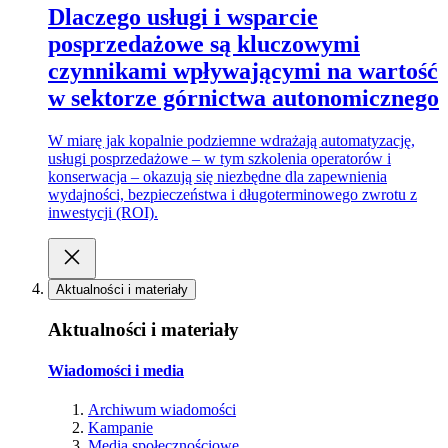
Dlaczego usługi i wsparcie
posprzedażowe są kluczowymi
czynnikami wpływającymi na wartość
w sektorze górnictwa autonomicznego
W miarę jak kopalnie podziemne wdrażają automatyzację,
usługi posprzedażowe – w tym szkolenia operatorów i
konserwacja – okazują się niezbędne dla zapewnienia
wydajności, bezpieczeństwa i długoterminowego zwrotu z
inwestycji (ROI).
Aktualności i materiały
Aktualności i materiały
Wiadomości i media
Archiwum wiadomości
Kampanie
Media społecznościowe