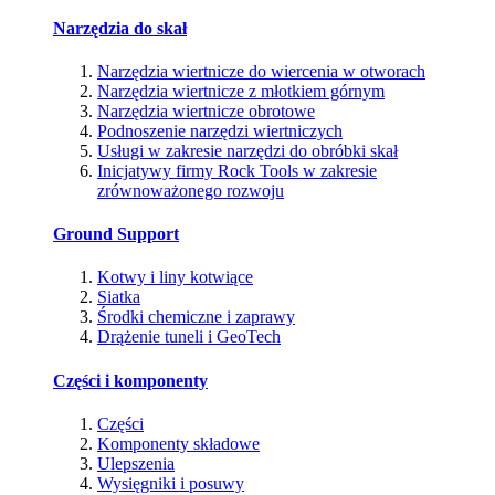
Narzędzia do skał
Narzędzia wiertnicze do wiercenia w otworach
Narzędzia wiertnicze z młotkiem górnym
Narzędzia wiertnicze obrotowe
Podnoszenie narzędzi wiertniczych
Usługi w zakresie narzędzi do obróbki skał
Inicjatywy firmy Rock Tools w zakresie
zrównoważonego rozwoju
Ground Support
Kotwy i liny kotwiące
Siatka
Środki chemiczne i zaprawy
Drążenie tuneli i GeoTech
Części i komponenty
Części
Komponenty składowe
Ulepszenia
Wysięgniki i posuwy