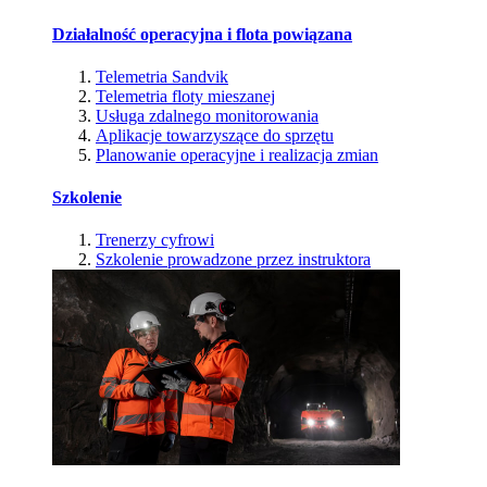
Działalność operacyjna i flota powiązana
Telemetria Sandvik
Telemetria floty mieszanej
Usługa zdalnego monitorowania
Aplikacje towarzyszące do sprzętu
Planowanie operacyjne i realizacja zmian
Szkolenie
Trenerzy cyfrowi
Szkolenie prowadzone przez instruktora