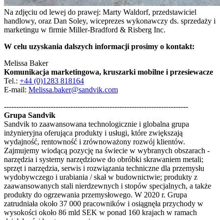
Na zdjęciu od lewej do prawej: Marty Waldorf, przedstawiciel
handlowy, oraz Dan Soley, wiceprezes wykonawczy ds. sprzedaży i
marketingu w firmie Miller-Bradford & Risberg Inc.
W celu uzyskania dalszych informacji prosimy o kontakt:
Melissa Baker
Komunikacja marketingowa, kruszarki mobilne i przesiewacze
Tel.:
+44 (0)1283 818164
E-mail:
Melissa.baker@sandvik.com
---------------------------------------------------------------------------
Grupa Sandvik
Sandvik to zaawansowana technologicznie i globalna grupa
inżynieryjna oferująca produkty i usługi, które zwiększają
wydajność, rentowność i zrównoważony rozwój klientów.
Zajmujemy wiodącą pozycję na świecie w wybranych obszarach -
narzędzia i systemy narzędziowe do obróbki skrawaniem metali;
sprzęt i narzędzia, serwis i rozwiązania techniczne dla przemysłu
wydobywczego i urabiania / skał w budownictwie; produkty z
zaawansowanych stali nierdzewnych i stopów specjalnych, a także
produkty do ogrzewania przemysłowego. W 2020 r. Grupa
zatrudniała około 37 000 pracowników i osiągnęła przychody w
wysokości około 86 mld SEK w ponad 160 krajach w ramach