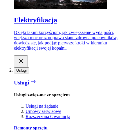
Elektryfikacja
Dzięki takim korzyściom, jak zwiększenie wydajności,
większa moc oraz poprawa stanu zdrowia pracowników,
dowiedz się, jak podjąć pierwsze kroki w kierunku
elektryfikacji swojej kopalni.
Usługi
Usługi
Usługi związane ze sprzętem
Usługi na żądanie
Umowy serwisowe
Rozszerzona Gwarancja
Remonty sprzętu