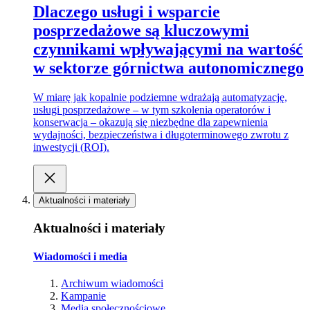
Dlaczego usługi i wsparcie
posprzedażowe są kluczowymi
czynnikami wpływającymi na wartość
w sektorze górnictwa autonomicznego
W miarę jak kopalnie podziemne wdrażają automatyzację,
usługi posprzedażowe – w tym szkolenia operatorów i
konserwacja – okazują się niezbędne dla zapewnienia
wydajności, bezpieczeństwa i długoterminowego zwrotu z
inwestycji (ROI).
Aktualności i materiały
Aktualności i materiały
Wiadomości i media
Archiwum wiadomości
Kampanie
Media społecznościowe