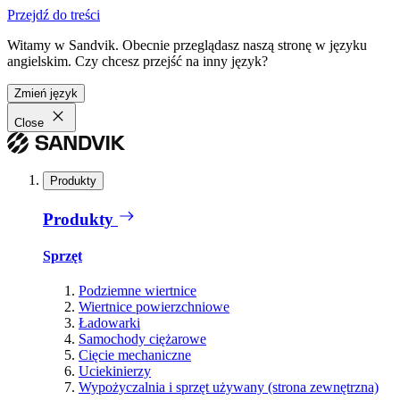
Przejdź do treści
Witamy w Sandvik. Obecnie przeglądasz naszą stronę w języku
angielskim. Czy chcesz przejść na inny język?
Zmień język
Close
Produkty
Produkty
Sprzęt
Podziemne wiertnice
Wiertnice powierzchniowe
Ładowarki
Samochody ciężarowe
Cięcie mechaniczne
Uciekinierzy
Wypożyczalnia i sprzęt używany (strona zewnętrzna)