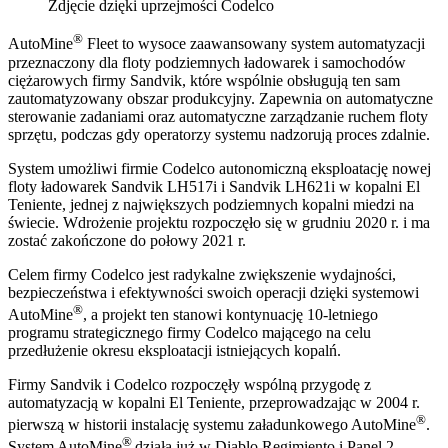
Zdjęcie dzięki uprzejmości Codelco
®
AutoMine
Fleet to wysoce zaawansowany system automatyzacji
przeznaczony dla floty podziemnych ładowarek i samochodów
ciężarowych firmy Sandvik, które wspólnie obsługują ten sam
zautomatyzowany obszar produkcyjny. Zapewnia on automatyczne
sterowanie zadaniami oraz automatyczne zarządzanie ruchem floty
sprzętu, podczas gdy operatorzy systemu nadzorują proces zdalnie.
System umożliwi firmie Codelco autonomiczną eksploatację nowej
floty ładowarek Sandvik LH517i i Sandvik LH621i w kopalni El
Teniente, jednej z największych podziemnych kopalni miedzi na
świecie. Wdrożenie projektu rozpoczęło się w grudniu 2020 r. i ma
zostać zakończone do połowy 2021 r.
Celem firmy Codelco jest radykalne zwiększenie wydajności,
bezpieczeństwa i efektywności swoich operacji dzięki systemowi
®
AutoMine
, a projekt ten stanowi kontynuację 10-letniego
programu strategicznego firmy Codelco mającego na celu
przedłużenie okresu eksploatacji istniejących kopalń.
Firmy Sandvik i Codelco rozpoczęły wspólną przygodę z
automatyzacją w kopalni El Teniente, przeprowadzając w 2004 r.
®
pierwszą w historii instalację systemu załadunkowego AutoMine
.
®
System AutoMine
działa już w Diablo Regimiento i Panel 2,