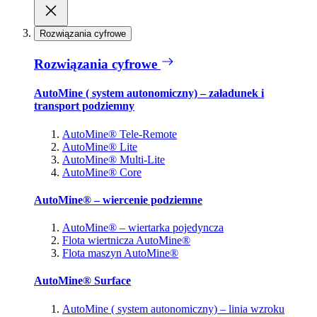
Rozwiązania cyfrowe
Rozwiązania cyfrowe
AutoMine ( system autonomiczny) – załadunek i
transport podziemny
AutoMine® Tele-Remote
AutoMine® Lite
AutoMine® Multi-Lite
AutoMine® Core
AutoMine® – wiercenie podziemne
AutoMine® – wiertarka pojedyncza
Flota wiertnicza AutoMine®
Flota maszyn AutoMine®
AutoMine® Surface
AutoMine ( system autonomiczny) – linia wzroku