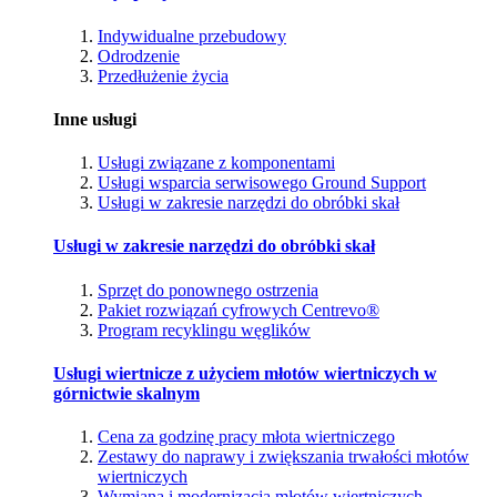
Indywidualne przebudowy
Odrodzenie
Przedłużenie życia
Inne usługi
Usługi związane z komponentami
Usługi wsparcia serwisowego Ground Support
Usługi w zakresie narzędzi do obróbki skał
Usługi w zakresie narzędzi do obróbki skał
Sprzęt do ponownego ostrzenia
Pakiet rozwiązań cyfrowych Centrevo®
Program recyklingu węglików
Usługi wiertnicze z użyciem młotów wiertniczych w
górnictwie skalnym
Cena za godzinę pracy młota wiertniczego
Zestawy do naprawy i zwiększania trwałości młotów
wiertniczych
Wymiana i modernizacja młotów wiertniczych