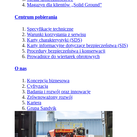
Magazyn dla klientów „Solid Ground”
Centrum pobierania
Specyfikacje techniczne
Warunki korzystania z serwisu
Karty charakterystyki (SDS)
Karty informacyjne dotyczące bezpieczeństwa (SIS)
Procedury bezpieczeństwa i konserwacji
Prowadnice do wiertarek obrotowych
O nas
Koncepcja biznesowa
Cyfryzacja
Badania i rozwój oraz innowacje
Zrównoważony rozwój
Kariera
Grupa Sandvik