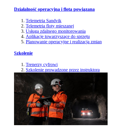
Działalność operacyjna i flota powiązana
Telemetria Sandvik
Telemetria floty mieszanej
Usługa zdalnego monitorowania
Aplikacje towarzyszące do sprzętu
Planowanie operacyjne i realizacja zmian
Szkolenie
Trenerzy cyfrowi
Szkolenie prowadzone przez instruktora