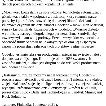
dwóch pozostałych blokach kopalni El Teniente.
„Możliwość korzystania ze sprawdzonej technologii automatyzacji
górnictwa, a także współpraca z dostawcą, który rozumie nasze
potrzeby i potrafi dostosować się do naszej filozofii działania, to
kluczowe czynniki dla działalności Codelco” – mówi Juan Mariscal,
starszy kierownik ds. biznesowych w Codelco. „Właśnie dlatego
wybraliśmy naszego długoletniego partnera, firmę Sandvik, aby
towarzyszyła nam w tej podróży. Przede wszystkim wzmocniona
obecność firmy Sandvik na lokalnym rynku oraz jej ekspertyza
zapewnią pomyślną realizację tych projektów i silne wsparcie”.
Codelco jest największym producentem miedzi na świecie i należy
do państwa chilijskiego. Kontroluje około 19% światowych
zasobów miedzi, a także jest drugim co do wielkości producentem
molibdenu na świecie.
„Jesteśmy dumni, że możemy nadal wspierać firmę Codelco w
procesie automatyzacji i cyfryzacji kopalni El Teniente, sprawiając,
że jej działalność staje się inteligentniejsza, bezpieczniejsza, bardziej
wydajna i zrównoważona dzięki cyfryzacji” – mówi Riku Pulli,
prezes działu Rock Drills and Technologies w Sandvik Mining and
Rock Solutions.
Tampere, Finlandia, 16 lutego 2021 r.