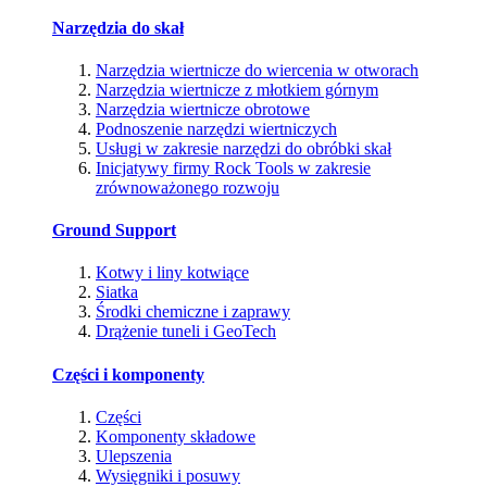
Narzędzia do skał
Narzędzia wiertnicze do wiercenia w otworach
Narzędzia wiertnicze z młotkiem górnym
Narzędzia wiertnicze obrotowe
Podnoszenie narzędzi wiertniczych
Usługi w zakresie narzędzi do obróbki skał
Inicjatywy firmy Rock Tools w zakresie
zrównoważonego rozwoju
Ground Support
Kotwy i liny kotwiące
Siatka
Środki chemiczne i zaprawy
Drążenie tuneli i GeoTech
Części i komponenty
Części
Komponenty składowe
Ulepszenia
Wysięgniki i posuwy