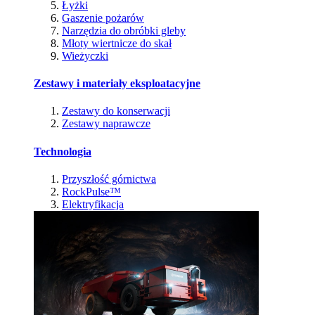
Łyżki
Gaszenie pożarów
Narzędzia do obróbki gleby
Młoty wiertnicze do skał
Wieżyczki
Zestawy i materiały eksploatacyjne
Zestawy do konserwacji
Zestawy naprawcze
Technologia
Przyszłość górnictwa
RockPulse™
Elektryfikacja