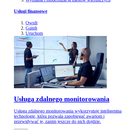
Usługi finansowe
OwnIt
GainIt
Uruchom
Usługa zdalnego monitorowania
Usługa zdalnego monitorowania wykorzystuje inteligentną
technologię, która pozwala zapobiegać awariom i
przewidywać je, zanim jeszcze do nich dojdzie.