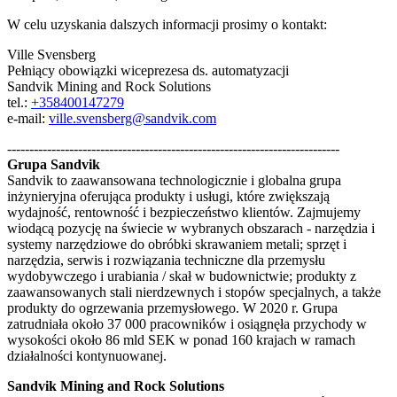
W celu uzyskania dalszych informacji prosimy o kontakt:
Ville Svensberg
Pełniący obowiązki wiceprezesa ds. automatyzacji
Sandvik Mining and Rock Solutions
tel.:
+358400147279
e-mail:
ville.svensberg@sandvik.com
---------------------------------------------------------------------------
Grupa Sandvik
Sandvik to zaawansowana technologicznie i globalna grupa
inżynieryjna oferująca produkty i usługi, które zwiększają
wydajność, rentowność i bezpieczeństwo klientów. Zajmujemy
wiodącą pozycję na świecie w wybranych obszarach - narzędzia i
systemy narzędziowe do obróbki skrawaniem metali; sprzęt i
narzędzia, serwis i rozwiązania techniczne dla przemysłu
wydobywczego i urabiania / skał w budownictwie; produkty z
zaawansowanych stali nierdzewnych i stopów specjalnych, a także
produkty do ogrzewania przemysłowego. W 2020 r. Grupa
zatrudniała około 37 000 pracowników i osiągnęła przychody w
wysokości około 86 mld SEK w ponad 160 krajach w ramach
działalności kontynuowanej.
Sandvik Mining and Rock Solutions