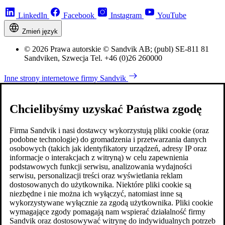
LinkedIn
Facebook
Instagram
YouTube
Zmień język
© 2026 Prawa autorskie © Sandvik AB; (publ) SE-811 81
Sandviken, Szwecja Tel. +46 (0)26 260000
Inne strony internetowe firmy Sandvik
Chcielibyśmy uzyskać Państwa zgodę
Firma Sandvik i nasi dostawcy wykorzystują pliki cookie (oraz
podobne technologie) do gromadzenia i przetwarzania danych
osobowych (takich jak identyfikatory urządzeń, adresy IP oraz
informacje o interakcjach z witryną) w celu zapewnienia
podstawowych funkcji serwisu, analizowania wydajności
serwisu, personalizacji treści oraz wyświetlania reklam
dostosowanych do użytkownika. Niektóre pliki cookie są
niezbędne i nie można ich wyłączyć, natomiast inne są
wykorzystywane wyłącznie za zgodą użytkownika. Pliki cookie
wymagające zgody pomagają nam wspierać działalność firmy
Sandvik oraz dostosowywać witrynę do indywidualnych potrzeb