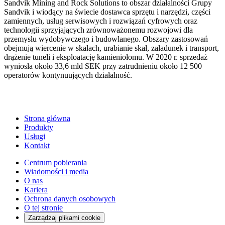
Sandvik Mining and Rock Solutions to obszar działalności Grupy
Sandvik i wiodący na świecie dostawca sprzętu i narzędzi, części
zamiennych, usług serwisowych i rozwiązań cyfrowych oraz
technologii sprzyjających zrównoważonemu rozwojowi dla
przemysłu wydobywczego i budowlanego. Obszary zastosowań
obejmują wiercenie w skałach, urabianie skał, załadunek i transport,
drążenie tuneli i eksploatację kamieniołomu. W 2020 r. sprzedaż
wyniosła około 33,6 mld SEK przy zatrudnieniu około 12 500
operatorów kontynuujących działalność.
Strona główna
Produkty
Usługi
Kontakt
Centrum pobierania
Wiadomości i media
O nas
Kariera
Ochrona danych osobowych
O tej stronie
Zarządzaj plikami cookie