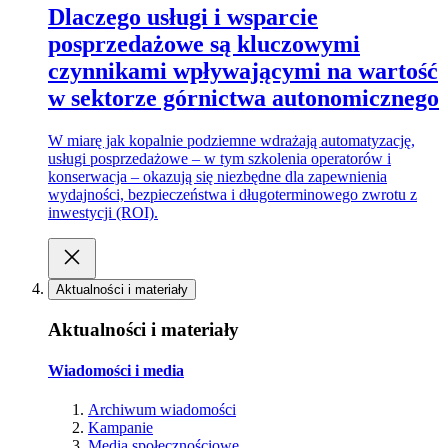
Dlaczego usługi i wsparcie
posprzedażowe są kluczowymi
czynnikami wpływającymi na wartość
w sektorze górnictwa autonomicznego
W miarę jak kopalnie podziemne wdrażają automatyzację,
usługi posprzedażowe – w tym szkolenia operatorów i
konserwacja – okazują się niezbędne dla zapewnienia
wydajności, bezpieczeństwa i długoterminowego zwrotu z
inwestycji (ROI).
Aktualności i materiały
Aktualności i materiały
Wiadomości i media
Archiwum wiadomości
Kampanie
Media społecznościowe