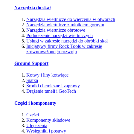
Narzędzia do skał
Narzędzia wiertnicze do wiercenia w otworach
Narzędzia wiertnicze z młotkiem górnym
Narzędzia wiertnicze obrotowe
Podnoszenie narzędzi wiertniczych
Usługi w zakresie narzędzi do obróbki skał
Inicjatywy firmy Rock Tools w zakresie
zrównoważonego rozwoju
Ground Support
Kotwy i liny kotwiące
Siatka
Środki chemiczne i zaprawy
Drążenie tuneli i GeoTech
Części i komponenty
Części
Komponenty składowe
Ulepszenia
Wysięgniki i posuwy