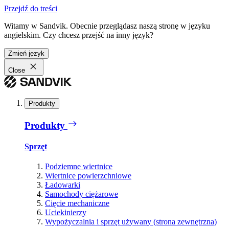
Przejdź do treści
Witamy w Sandvik. Obecnie przeglądasz naszą stronę w języku
angielskim. Czy chcesz przejść na inny język?
Zmień język
Close
Produkty
Produkty
Sprzęt
Podziemne wiertnice
Wiertnice powierzchniowe
Ładowarki
Samochody ciężarowe
Cięcie mechaniczne
Uciekinierzy
Wypożyczalnia i sprzęt używany (strona zewnętrzna)