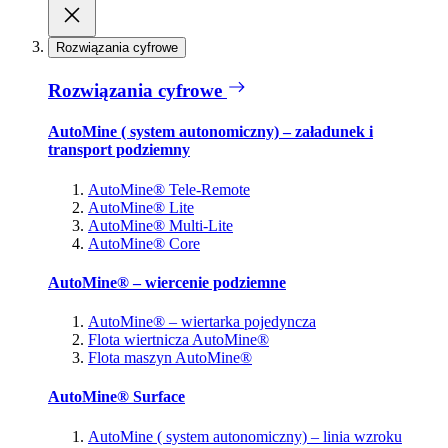
Rozwiązania cyfrowe
Rozwiązania cyfrowe
AutoMine ( system autonomiczny) – załadunek i
transport podziemny
AutoMine® Tele-Remote
AutoMine® Lite
AutoMine® Multi-Lite
AutoMine® Core
AutoMine® – wiercenie podziemne
AutoMine® – wiertarka pojedyncza
Flota wiertnicza AutoMine®
Flota maszyn AutoMine®
AutoMine® Surface
AutoMine ( system autonomiczny) – linia wzroku