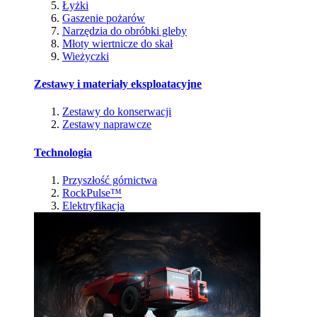
Łyżki
Gaszenie pożarów
Narzędzia do obróbki gleby
Młoty wiertnicze do skał
Wieżyczki
Zestawy i materiały eksploatacyjne
Zestawy do konserwacji
Zestawy naprawcze
Technologia
Przyszłość górnictwa
RockPulse™
Elektryfikacja