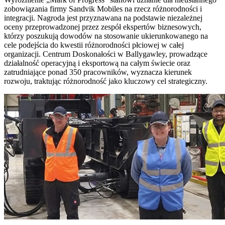
zobowiązania firmy Sandvik Mobiles na rzecz różnorodności i
integracji. Nagroda jest przyznawana na podstawie niezależnej
oceny przeprowadzonej przez zespół ekspertów biznesowych,
którzy poszukują dowodów na stosowanie ukierunkowanego na
cele podejścia do kwestii różnorodności płciowej w całej
organizacji. Centrum Doskonałości w Ballygawley, prowadzące
działalność operacyjną i eksportową na całym świecie oraz
zatrudniające ponad 350 pracowników, wyznacza kierunek
rozwoju, traktując różnorodność jako kluczowy cel strategiczny.