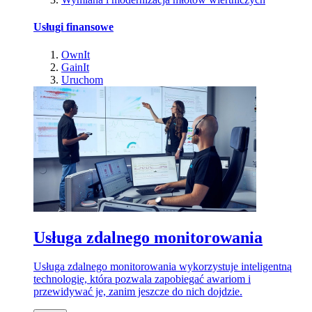
Usługi finansowe
OwnIt
GainIt
Uruchom
Usługa zdalnego monitorowania
Usługa zdalnego monitorowania wykorzystuje inteligentną
technologię, która pozwala zapobiegać awariom i
przewidywać je, zanim jeszcze do nich dojdzie.