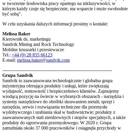
w tworzenie środowiska pracy opartego na inkluzywności, w
którym każdy czuje się bezpiecznie, ma wsparcie i może swobodnie
być sobą”.
W celu uzyskania dalszych informacji prosimy o kontakt:
Melissa Baker
Kierownik ds. marketingu
Sandvik Mining and Rock Technology
Mobilne kruszarki i przesiewacze
Tel.:
+44 (0) 28 855 66123
E-mail:
melissa.baker@sandvik.com
---------------------------------------------------------------------------
Grupa Sandvik
Sandvik to zaawansowana technologicznie i globalna grupa
inżynieryjna oferująca produkty i usługi, które zwiększają
wydajność, rentowność i bezpieczeństwo klientów. Zajmujemy
wiodącą pozycję na świecie w wybranych obszarach - narzędzia i
systemy narzędziowe do obróbki skrawaniem metali; sprzęt i
narzędzia, serwis i rozwiązania techniczne dla przemysłu
wydobywczego i urabiania skał w budownictwie; produkty z
zaawansowanych stali nierdzewnych i stopów specjalnych, a także
produkty do ogrzewania przemysłowego. W 2020 r. Grupa
zatrudniała około 37 000 pracowników i osiągnęła przychody w