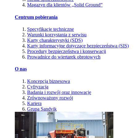
Magazyn dla klientów „Solid Ground”
Centrum pobierania
Specyfikacje techniczne
Warunki korzystania z serwisu
Karty charakterystyki (SDS)
Karty informacyjne dotyczące bezpieczeństwa (SIS)
Procedury bezpieczeństwa i konserwacji
Prowadnice do wiertarek obrotowych
O nas
Koncepcja biznesowa
Cyfryzacja
Badania i rozwój oraz innowacje
Zrównoważony rozwój
Kariera
Grupa Sandvik