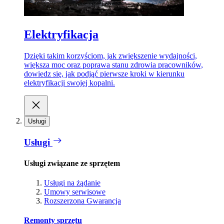
Elektryfikacja
Dzięki takim korzyściom, jak zwiększenie wydajności,
większa moc oraz poprawa stanu zdrowia pracowników,
dowiedz się, jak podjąć pierwsze kroki w kierunku
elektryfikacji swojej kopalni.
Usługi
Usługi
Usługi związane ze sprzętem
Usługi na żądanie
Umowy serwisowe
Rozszerzona Gwarancja
Remonty sprzętu