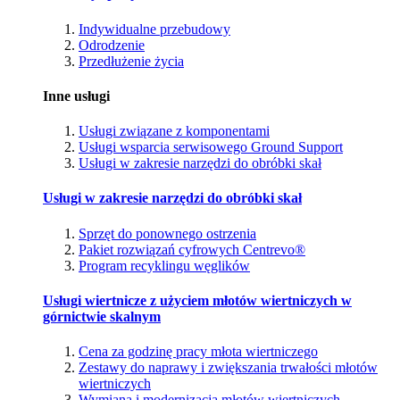
Indywidualne przebudowy
Odrodzenie
Przedłużenie życia
Inne usługi
Usługi związane z komponentami
Usługi wsparcia serwisowego Ground Support
Usługi w zakresie narzędzi do obróbki skał
Usługi w zakresie narzędzi do obróbki skał
Sprzęt do ponownego ostrzenia
Pakiet rozwiązań cyfrowych Centrevo®
Program recyklingu węglików
Usługi wiertnicze z użyciem młotów wiertniczych w
górnictwie skalnym
Cena za godzinę pracy młota wiertniczego
Zestawy do naprawy i zwiększania trwałości młotów
wiertniczych
Wymiana i modernizacja młotów wiertniczych