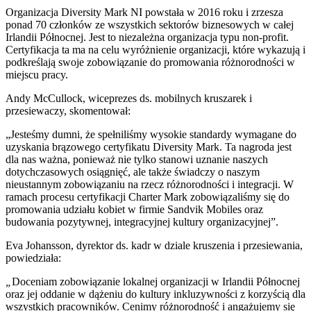
Organizacja Diversity Mark NI powstała w 2016 roku i zrzesza
ponad 70 członków ze wszystkich sektorów biznesowych w całej
Irlandii Północnej. Jest to niezależna organizacja typu non-profit.
Certyfikacja ta ma na celu wyróżnienie organizacji, które wykazują i
podkreślają swoje zobowiązanie do promowania różnorodności w
miejscu pracy.
Andy McCullock, wiceprezes ds. mobilnych kruszarek i
przesiewaczy, skomentował:
„Jesteśmy dumni, że spełniliśmy wysokie standardy wymagane do
uzyskania brązowego certyfikatu Diversity Mark. Ta nagroda jest
dla nas ważna, ponieważ nie tylko stanowi uznanie naszych
dotychczasowych osiągnięć, ale także świadczy o naszym
nieustannym zobowiązaniu na rzecz różnorodności i integracji. W
ramach procesu certyfikacji Charter Mark zobowiązaliśmy się do
promowania udziału kobiet w firmie Sandvik Mobiles oraz
budowania pozytywnej, integracyjnej kultury organizacyjnej”.
Eva Johansson, dyrektor ds. kadr w dziale kruszenia i przesiewania,
powiedziała:
„
Doceniam zobowiązanie lokalnej organizacji w Irlandii Północnej
oraz jej oddanie w dążeniu do kultury inkluzywności z korzyścią dla
wszystkich pracowników. Cenimy różnorodność i angażujemy się