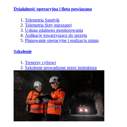
Działalność operacyjna i flota powiązana
Telemetria Sandvik
Telemetria floty mieszanej
Usługa zdalnego monitorowania
Aplikacje towarzyszące do sprzętu
Planowanie operacyjne i realizacja zmian
Szkolenie
Trenerzy cyfrowi
Szkolenie prowadzone przez instruktora