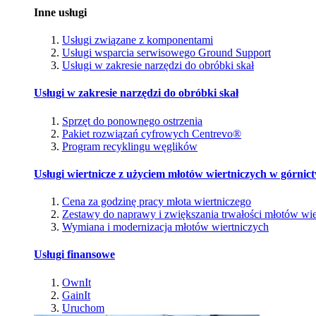
Inne usługi
Usługi związane z komponentami
Usługi wsparcia serwisowego Ground Support
Usługi w zakresie narzędzi do obróbki skał
Usługi w zakresie narzędzi do obróbki skał
Sprzęt do ponownego ostrzenia
Pakiet rozwiązań cyfrowych Centrevo®
Program recyklingu węglików
Usługi wiertnicze z użyciem młotów wiertniczych w górnic
Cena za godzinę pracy młota wiertniczego
Zestawy do naprawy i zwiększania trwałości młotów wie
Wymiana i modernizacja młotów wiertniczych
Usługi finansowe
OwnIt
GainIt
Uruchom