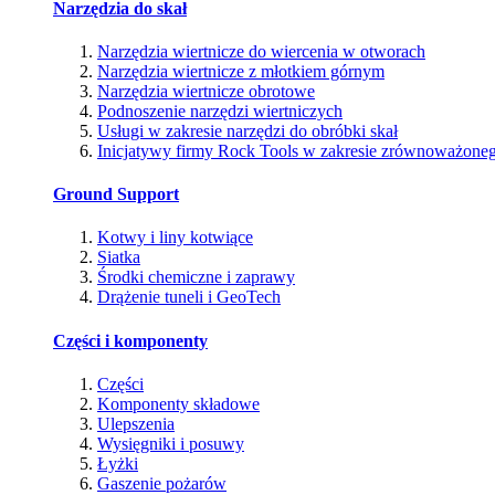
Narzędzia do skał
Narzędzia wiertnicze do wiercenia w otworach
Narzędzia wiertnicze z młotkiem górnym
Narzędzia wiertnicze obrotowe
Podnoszenie narzędzi wiertniczych
Usługi w zakresie narzędzi do obróbki skał
Inicjatywy firmy Rock Tools w zakresie zrównoważone
Ground Support
Kotwy i liny kotwiące
Siatka
Środki chemiczne i zaprawy
Drążenie tuneli i GeoTech
Części i komponenty
Części
Komponenty składowe
Ulepszenia
Wysięgniki i posuwy
Łyżki
Gaszenie pożarów