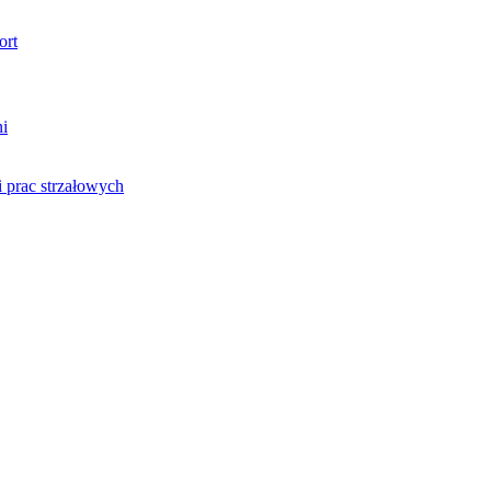
ort
ni
 prac strzałowych