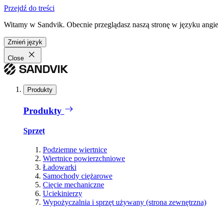
Przejdź do treści
Witamy w Sandvik. Obecnie przeglądasz naszą stronę w języku angiel
Zmień język
Close
Produkty
Produkty
Sprzęt
Podziemne wiertnice
Wiertnice powierzchniowe
Ładowarki
Samochody ciężarowe
Cięcie mechaniczne
Uciekinierzy
Wypożyczalnia i sprzęt używany (strona zewnętrzna)