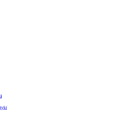
i
tyki