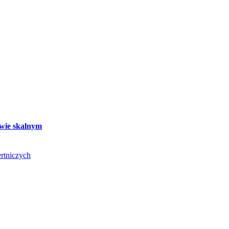
twie skalnym
rtniczych