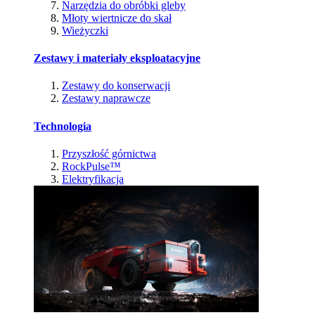
Narzędzia do obróbki gleby
Młoty wiertnicze do skał
Wieżyczki
Zestawy i materiały eksploatacyjne
Zestawy do konserwacji
Zestawy naprawcze
Technologia
Przyszłość górnictwa
RockPulse™
Elektryfikacja