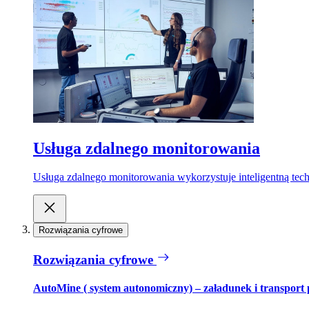
Usługa zdalnego monitorowania
Usługa zdalnego monitorowania wykorzystuje inteligentną tech
Rozwiązania cyfrowe
Rozwiązania cyfrowe
AutoMine ( system autonomiczny) – załadunek i transport