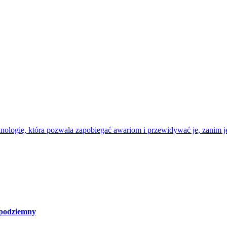
nologię, która pozwala zapobiegać awariom i przewidywać je, zanim je
 podziemny