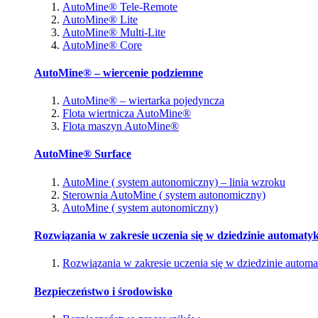
AutoMine® Tele-Remote
AutoMine® Lite
AutoMine® Multi-Lite
AutoMine® Core
AutoMine® – wiercenie podziemne
AutoMine® – wiertarka pojedyncza
Flota wiertnicza AutoMine®
Flota maszyn AutoMine®
AutoMine® Surface
AutoMine ( system autonomiczny) – linia wzroku
Sterownia AutoMine ( system autonomiczny)
AutoMine ( system autonomiczny)
Rozwiązania w zakresie uczenia się w dziedzinie automatyk
Rozwiązania w zakresie uczenia się w dziedzinie automa
Bezpieczeństwo i środowisko