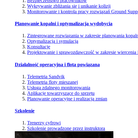
Bezpieczeństwo pracowników
Wykrywanie zbliżania się i unikanie kolizji
Monitorowanie i kontrola pracy rozwiązań Ground Supp
Planowanie kopalni i optymalizacja wydobycia
Zintegrowane rozwiązania w zakresie planowania kopal
Optymalizacja i symulacja
Konsultacje
Projektowanie i sprawozdawczość w zakresie wiercenia i
Działalność operacyjna i flota powiązana
Telemetria Sandvik
Telemetria floty mieszanej
Usługa zdalnego monitorowania
Aplikacje towarzyszące do sprzętu
Planowanie operacyjne i realizacja zmian
Szkolenie
Trenerzy cyfrowi
Szkolenie prowadzone przez instruktora