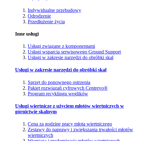
Indywidualne przebudowy
Odrodzenie
Przedłużenie życia
Inne usługi
Usługi związane z komponentami
Usługi wsparcia serwisowego Ground Support
Usługi w zakresie narzędzi do obróbki skał
Usługi w zakresie narzędzi do obróbki skał
Sprzęt do ponownego ostrzenia
Pakiet rozwiązań cyfrowych Centrevo®
Program recyklingu węglików
Usługi wiertnicze z użyciem młotów wiertniczych w
górnictwie skalnym
Cena za godzinę pracy młota wiertniczego
Zestawy do naprawy i zwiększania trwałości młotów
wiertniczych
Wymiana i modernizacja młotów wiertniczych