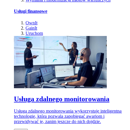
Usługi finansowe
OwnIt
GainIt
Uruchom
Usługa zdalnego monitorowania
Usługa zdalnego monitorowania wykorzystuje inteligentną
technologię, która pozwala zapobiegać awariom i
przewidywać je, zanim jeszcze do nich dojdzie.