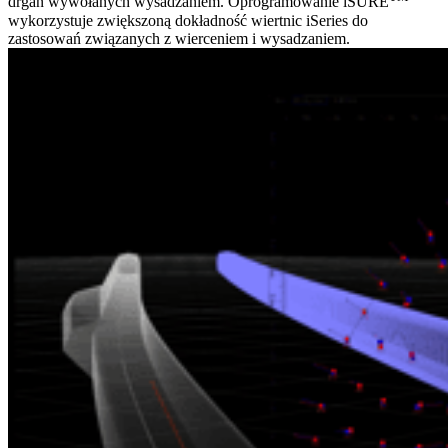
drgań wywołanych wysadzaniem. Oprogramowanie iSURE
wykorzystuje zwiększoną dokładność wiertnic iSeries do
zastosowań związanych z wierceniem i wysadzaniem.