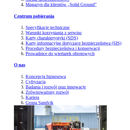
Magazyn dla klientów „Solid Ground”
Centrum pobierania
Specyfikacje techniczne
Warunki korzystania z serwisu
Karty charakterystyki (SDS)
Karty informacyjne dotyczące bezpieczeństwa (SIS)
Procedury bezpieczeństwa i konserwacji
Prowadnice do wiertarek obrotowych
O nas
Koncepcja biznesowa
Cyfryzacja
Badania i rozwój oraz innowacje
Zrównoważony rozwój
Kariera
Grupa Sandvik