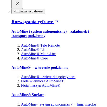
Rozwiązania cyfrowe
Rozwiązania cyfrowe
AutoMine ( system autonomiczny) – załadunek i
transport podziemny
AutoMine® Tele-Remote
AutoMine® Lite
AutoMine® Multi-Lite
AutoMine® Core
AutoMine® – wiercenie podziemne
AutoMine® – wiertarka pojedyncza
Flota wiertnicza AutoMine®
Flota maszyn AutoMine®
AutoMine® Surface
AutoMine ( system autonomiczny) – linia wzroku