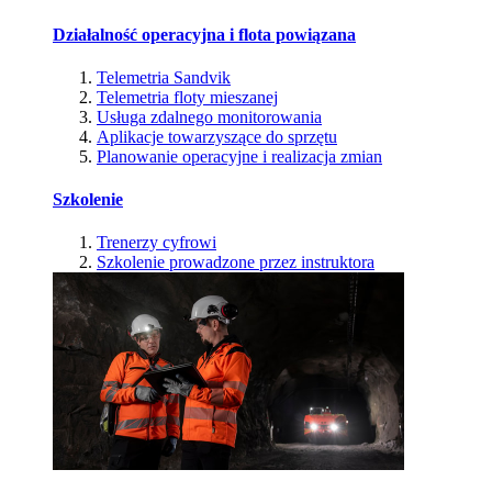
Działalność operacyjna i flota powiązana
Telemetria Sandvik
Telemetria floty mieszanej
Usługa zdalnego monitorowania
Aplikacje towarzyszące do sprzętu
Planowanie operacyjne i realizacja zmian
Szkolenie
Trenerzy cyfrowi
Szkolenie prowadzone przez instruktora