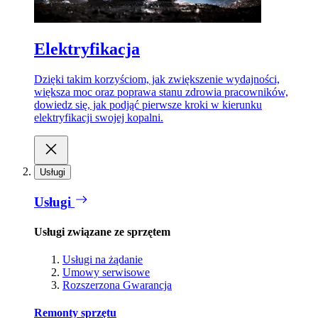
Elektryfikacja
Dzięki takim korzyściom, jak zwiększenie wydajności,
większa moc oraz poprawa stanu zdrowia pracowników,
dowiedz się, jak podjąć pierwsze kroki w kierunku
elektryfikacji swojej kopalni.
Usługi
Usługi
Usługi związane ze sprzętem
Usługi na żądanie
Umowy serwisowe
Rozszerzona Gwarancja
Remonty sprzętu