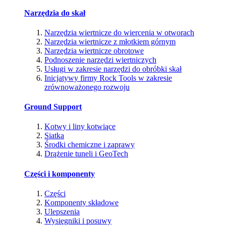
Narzędzia do skał
Narzędzia wiertnicze do wiercenia w otworach
Narzędzia wiertnicze z młotkiem górnym
Narzędzia wiertnicze obrotowe
Podnoszenie narzędzi wiertniczych
Usługi w zakresie narzędzi do obróbki skał
Inicjatywy firmy Rock Tools w zakresie
zrównoważonego rozwoju
Ground Support
Kotwy i liny kotwiące
Siatka
Środki chemiczne i zaprawy
Drążenie tuneli i GeoTech
Części i komponenty
Części
Komponenty składowe
Ulepszenia
Wysięgniki i posuwy