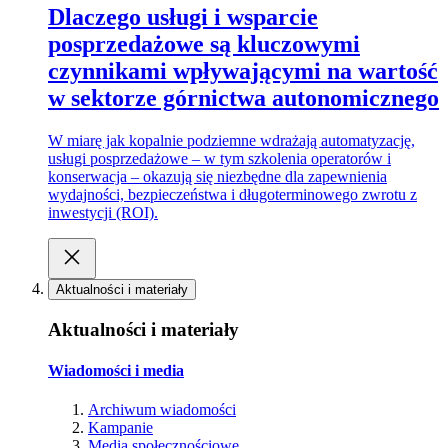
Dlaczego usługi i wsparcie
posprzedażowe są kluczowymi
czynnikami wpływającymi na wartość
w sektorze górnictwa autonomicznego
W miarę jak kopalnie podziemne wdrażają automatyzację,
usługi posprzedażowe – w tym szkolenia operatorów i
konserwacja – okazują się niezbędne dla zapewnienia
wydajności, bezpieczeństwa i długoterminowego zwrotu z
inwestycji (ROI).
Aktualności i materiały
Aktualności i materiały
Wiadomości i media
Archiwum wiadomości
Kampanie
Media społecznościowe