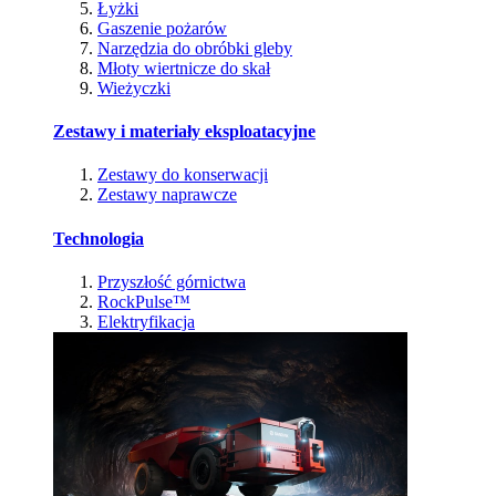
Łyżki
Gaszenie pożarów
Narzędzia do obróbki gleby
Młoty wiertnicze do skał
Wieżyczki
Zestawy i materiały eksploatacyjne
Zestawy do konserwacji
Zestawy naprawcze
Technologia
Przyszłość górnictwa
RockPulse™
Elektryfikacja