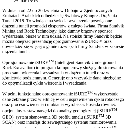
25 mar 15:16
W dniach od 22 do 26 kwietnia w Dubaju w Zjednoczonych
Emiratach Arabskich odbędzie się Światowy Kongres Drążenia
Tuneli 2018. To wiodące na świecie wydarzenie poświęcone
drążeniu tuneli gromadzi ekspertów z całego świata. Firma Sandvik
Mining and Rock Technology, jako dumny brązowy sponsor
wydarzenia, bierze w nim udział. Na stoisku firmy Sandvik będzie
można obejrzeć prezentację oprogramowania iSURE™ oraz
dowiedzieć się więcej o gamie rozwiązań firmy Sandvik w zakresie
drążenia tuneli.
TM
Oprogramowanie iSURE
(Intelligent Sandvik Underground
Rock Excavation) to program komputerowy służący do sterowania
procesami wiercenia i wysadzania w drążeniu tuneli oraz w
górnictwie podziemnym. Generuje ono wszystkie dane niezbędne
do optymalizacji cyklu wiercenia i wysadzania.
TM
W pełni funkcjonalne oprogramowanie iSURE
wykorzystuje
dane zebrane przez wiertnicę w celu usprawnienia cyklu roboczego
oraz procesu wiercenia i urabiania wyrobiska. Posiada również
TM
opcjonalny zestaw narzędzi do analizy geologicznej (iSURE
TM
GEO), system skanowania 3D profilu tunelu (iSURE
3D
SCAN) oraz interfejs do zewnętrznego systemu monitorowania
TM