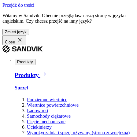
Przejdź do treści
Witamy w Sandvik. Obecnie przeglądasz naszą stronę w języku
angielskim. Czy chcesz przejść na inny język?
Zmień język
Close
Produkty
Produkty
Sprzęt
Podziemne wiertnice
Wiertnice powierzchniowe
Ładowarki
Samochody ciężarowe
Cięcie mechaniczne
Uciekinierzy
Wypożyczalnia i sprzęt używany (strona zewnętrzna)