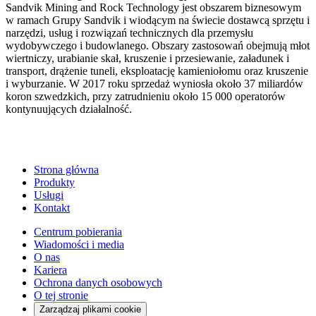
Sandvik Mining and Rock Technology jest obszarem biznesowym
w ramach Grupy Sandvik i wiodącym na świecie dostawcą sprzętu i
narzędzi, usług i rozwiązań technicznych dla przemysłu
wydobywczego i budowlanego. Obszary zastosowań obejmują młot
wiertniczy, urabianie skał, kruszenie i przesiewanie, załadunek i
transport, drążenie tuneli, eksploatację kamieniołomu oraz kruszenie
i wyburzanie. W 2017 roku sprzedaż wyniosła około 37 miliardów
koron szwedzkich, przy zatrudnieniu około 15 000 operatorów
kontynuujących działalność.
Strona główna
Produkty
Usługi
Kontakt
Centrum pobierania
Wiadomości i media
O nas
Kariera
Ochrona danych osobowych
O tej stronie
Zarządzaj plikami cookie