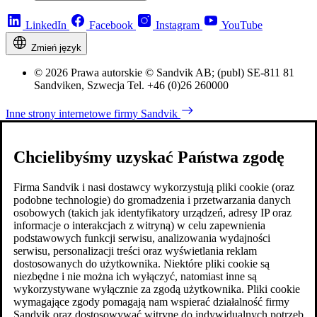
LinkedIn
Facebook
Instagram
YouTube
Zmień język
© 2026 Prawa autorskie © Sandvik AB; (publ) SE-811 81
Sandviken, Szwecja Tel. +46 (0)26 260000
Inne strony internetowe firmy Sandvik
Chcielibyśmy uzyskać Państwa zgodę
Firma Sandvik i nasi dostawcy wykorzystują pliki cookie (oraz
podobne technologie) do gromadzenia i przetwarzania danych
osobowych (takich jak identyfikatory urządzeń, adresy IP oraz
informacje o interakcjach z witryną) w celu zapewnienia
podstawowych funkcji serwisu, analizowania wydajności
serwisu, personalizacji treści oraz wyświetlania reklam
dostosowanych do użytkownika. Niektóre pliki cookie są
niezbędne i nie można ich wyłączyć, natomiast inne są
wykorzystywane wyłącznie za zgodą użytkownika. Pliki cookie
wymagające zgody pomagają nam wspierać działalność firmy
Sandvik oraz dostosowywać witrynę do indywidualnych potrzeb