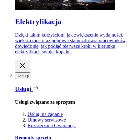
Elektryfikacja
Dzięki takim korzyściom, jak zwiększenie wydajności,
większa moc oraz poprawa stanu zdrowia pracowników,
dowiedz się, jak podjąć pierwsze kroki w kierunku
elektryfikacji swojej kopalni.
Usługi
Usługi
Usługi związane ze sprzętem
Usługi na żądanie
Umowy serwisowe
Rozszerzona Gwarancja
Remonty sprzętu