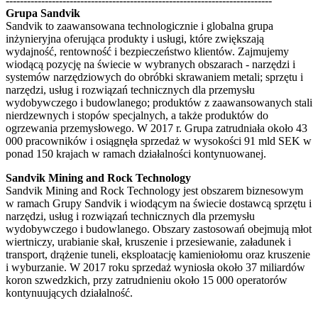
---------------------------------------------------------------------------
Grupa Sandvik
Sandvik to zaawansowana technologicznie i globalna grupa
inżynieryjna oferująca produkty i usługi, które zwiększają
wydajność, rentowność i bezpieczeństwo klientów. Zajmujemy
wiodącą pozycję na świecie w wybranych obszarach - narzędzi i
systemów narzędziowych do obróbki skrawaniem metali; sprzętu i
narzędzi, usług i rozwiązań technicznych dla przemysłu
wydobywczego i budowlanego; produktów z zaawansowanych stali
nierdzewnych i stopów specjalnych, a także produktów do
ogrzewania przemysłowego. W 2017 r. Grupa zatrudniała około 43
000 pracowników i osiągnęła sprzedaż w wysokości 91 mld SEK w
ponad 150 krajach w ramach działalności kontynuowanej.
Sandvik Mining and Rock Technology
Sandvik Mining and Rock Technology jest obszarem biznesowym
w ramach Grupy Sandvik i wiodącym na świecie dostawcą sprzętu i
narzędzi, usług i rozwiązań technicznych dla przemysłu
wydobywczego i budowlanego. Obszary zastosowań obejmują młot
wiertniczy, urabianie skał, kruszenie i przesiewanie, załadunek i
transport, drążenie tuneli, eksploatację kamieniołomu oraz kruszenie
i wyburzanie. W 2017 roku sprzedaż wyniosła około 37 miliardów
koron szwedzkich, przy zatrudnieniu około 15 000 operatorów
kontynuujących działalność.