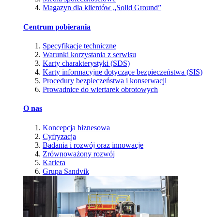
Magazyn dla klientów „Solid Ground”
Centrum pobierania
Specyfikacje techniczne
Warunki korzystania z serwisu
Karty charakterystyki (SDS)
Karty informacyjne dotyczące bezpieczeństwa (SIS)
Procedury bezpieczeństwa i konserwacji
Prowadnice do wiertarek obrotowych
O nas
Koncepcja biznesowa
Cyfryzacja
Badania i rozwój oraz innowacje
Zrównoważony rozwój
Kariera
Grupa Sandvik