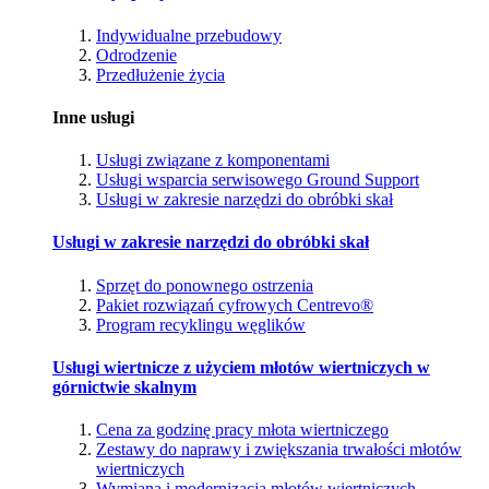
Indywidualne przebudowy
Odrodzenie
Przedłużenie życia
Inne usługi
Usługi związane z komponentami
Usługi wsparcia serwisowego Ground Support
Usługi w zakresie narzędzi do obróbki skał
Usługi w zakresie narzędzi do obróbki skał
Sprzęt do ponownego ostrzenia
Pakiet rozwiązań cyfrowych Centrevo®
Program recyklingu węglików
Usługi wiertnicze z użyciem młotów wiertniczych w
górnictwie skalnym
Cena za godzinę pracy młota wiertniczego
Zestawy do naprawy i zwiększania trwałości młotów
wiertniczych
Wymiana i modernizacja młotów wiertniczych