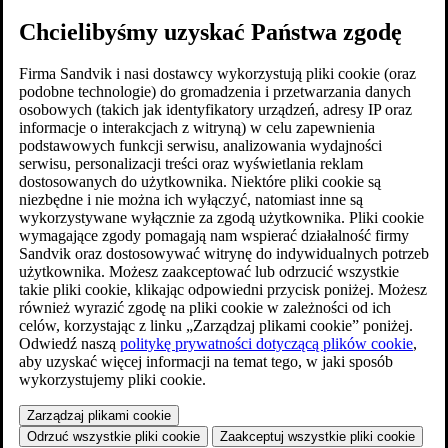
Chcielibyśmy uzyskać Państwa zgodę
Firma Sandvik i nasi dostawcy wykorzystują pliki cookie (oraz
podobne technologie) do gromadzenia i przetwarzania danych
osobowych (takich jak identyfikatory urządzeń, adresy IP oraz
informacje o interakcjach z witryną) w celu zapewnienia
podstawowych funkcji serwisu, analizowania wydajności
serwisu, personalizacji treści oraz wyświetlania reklam
dostosowanych do użytkownika. Niektóre pliki cookie są
niezbędne i nie można ich wyłączyć, natomiast inne są
wykorzystywane wyłącznie za zgodą użytkownika. Pliki cookie
wymagające zgody pomagają nam wspierać działalność firmy
Sandvik oraz dostosowywać witrynę do indywidualnych potrzeb
użytkownika. Możesz zaakceptować lub odrzucić wszystkie
takie pliki cookie, klikając odpowiedni przycisk poniżej. Możesz
również wyrazić zgodę na pliki cookie w zależności od ich
celów, korzystając z linku „Zarządzaj plikami cookie” poniżej.
Odwiedź naszą
politykę prywatności dotyczącą plików cookie
,
aby uzyskać więcej informacji na temat tego, w jaki sposób
wykorzystujemy pliki cookie.
Zarządzaj plikami cookie
Odrzuć wszystkie pliki cookie
Zaakceptuj wszystkie pliki cookie