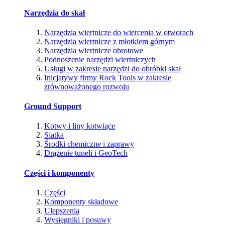
Narzędzia do skał
Narzędzia wiertnicze do wiercenia w otworach
Narzędzia wiertnicze z młotkiem górnym
Narzędzia wiertnicze obrotowe
Podnoszenie narzędzi wiertniczych
Usługi w zakresie narzędzi do obróbki skał
Inicjatywy firmy Rock Tools w zakresie
zrównoważonego rozwoju
Ground Support
Kotwy i liny kotwiące
Siatka
Środki chemiczne i zaprawy
Drążenie tuneli i GeoTech
Części i komponenty
Części
Komponenty składowe
Ulepszenia
Wysięgniki i posuwy