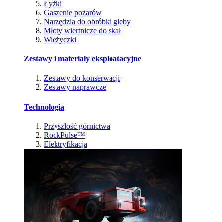
Łyżki
Gaszenie pożarów
Narzędzia do obróbki gleby
Młoty wiertnicze do skał
Wieżyczki
Zestawy i materiały eksploatacyjne
Zestawy do konserwacji
Zestawy naprawcze
Technologia
Przyszłość górnictwa
RockPulse™
Elektryfikacja