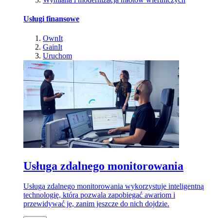
Usługi finansowe
OwnIt
GainIt
Uruchom
Usługa zdalnego monitorowania
Usługa zdalnego monitorowania wykorzystuje inteligentną
technologię, która pozwala zapobiegać awariom i
przewidywać je, zanim jeszcze do nich dojdzie.