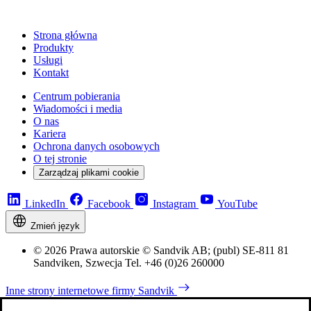
Strona główna
Produkty
Usługi
Kontakt
Centrum pobierania
Wiadomości i media
O nas
Kariera
Ochrona danych osobowych
O tej stronie
Zarządzaj plikami cookie
LinkedIn
Facebook
Instagram
YouTube
Zmień język
© 2026 Prawa autorskie © Sandvik AB; (publ) SE-811 81
Sandviken, Szwecja Tel. +46 (0)26 260000
Inne strony internetowe firmy Sandvik