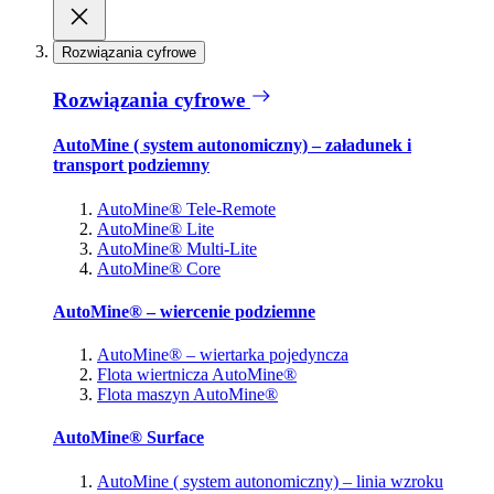
Rozwiązania cyfrowe
Rozwiązania cyfrowe
AutoMine ( system autonomiczny) – załadunek i
transport podziemny
AutoMine® Tele-Remote
AutoMine® Lite
AutoMine® Multi-Lite
AutoMine® Core
AutoMine® – wiercenie podziemne
AutoMine® – wiertarka pojedyncza
Flota wiertnicza AutoMine®
Flota maszyn AutoMine®
AutoMine® Surface
AutoMine ( system autonomiczny) – linia wzroku