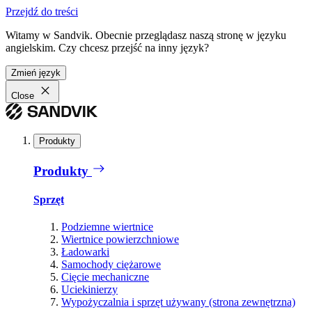
Przejdź do treści
Witamy w Sandvik. Obecnie przeglądasz naszą stronę w języku
angielskim. Czy chcesz przejść na inny język?
Zmień język
Close
Produkty
Produkty
Sprzęt
Podziemne wiertnice
Wiertnice powierzchniowe
Ładowarki
Samochody ciężarowe
Cięcie mechaniczne
Uciekinierzy
Wypożyczalnia i sprzęt używany (strona zewnętrzna)