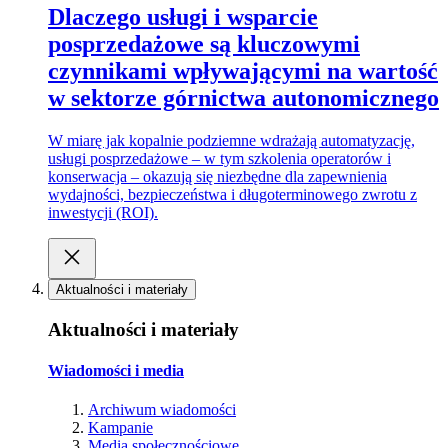
Dlaczego usługi i wsparcie
posprzedażowe są kluczowymi
czynnikami wpływającymi na wartość
w sektorze górnictwa autonomicznego
W miarę jak kopalnie podziemne wdrażają automatyzację,
usługi posprzedażowe – w tym szkolenia operatorów i
konserwacja – okazują się niezbędne dla zapewnienia
wydajności, bezpieczeństwa i długoterminowego zwrotu z
inwestycji (ROI).
Aktualności i materiały
Aktualności i materiały
Wiadomości i media
Archiwum wiadomości
Kampanie
Media społecznościowe