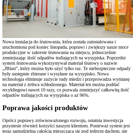
Nowa instalacja do śrutowania, która została zainstalowana i
uruchomiona pod koniec listopada, poprawi i zwiększy nasze moce
produkcyjne w zakresie śrutowania na miejscu, jednocześnie
zmniejszając ilość odpadów trafiających na wysypiska. Poprzedni
system śrutowania wykorzystywał materiał śrutowy o nazwie
„JBlast”, który można było użyć tylko raz. Te niebezpieczne odpady
były następnie zbierane i wysyłane na wysypisko. Nowa
technologia eliminuje zużycie rudy miedzi i przeprowadza wymianę
na materiał z żeliwa schłodzonego. Materiał ten można poddać
recyklingowi nawet 10 razy, co pozwala zmniejszyć całkowitą ilość
odpadów trafiających na wysypiska o aż 96%.
Poprawa jakości produktów
Oprócz poprawy zrównoważonego rozwoju, ostatnia inwestycja
przyniesie również korzyści naszym klientom. Ponieważ system jest
teraz samodzielną całością mieszczącą się pod jednym dachem, nie