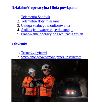
Działalność operacyjna i flota powiązana
Telemetria Sandvik
Telemetria floty mieszanej
Usługa zdalnego monitorowania
Aplikacje towarzyszące do sprzętu
Planowanie operacyjne i realizacja zmian
Szkolenie
Trenerzy cyfrowi
Szkolenie prowadzone przez instruktora