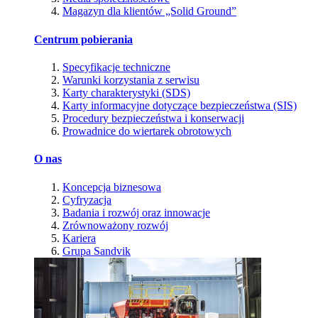
Magazyn dla klientów „Solid Ground”
Centrum pobierania
Specyfikacje techniczne
Warunki korzystania z serwisu
Karty charakterystyki (SDS)
Karty informacyjne dotyczące bezpieczeństwa (SIS)
Procedury bezpieczeństwa i konserwacji
Prowadnice do wiertarek obrotowych
O nas
Koncepcja biznesowa
Cyfryzacja
Badania i rozwój oraz innowacje
Zrównoważony rozwój
Kariera
Grupa Sandvik