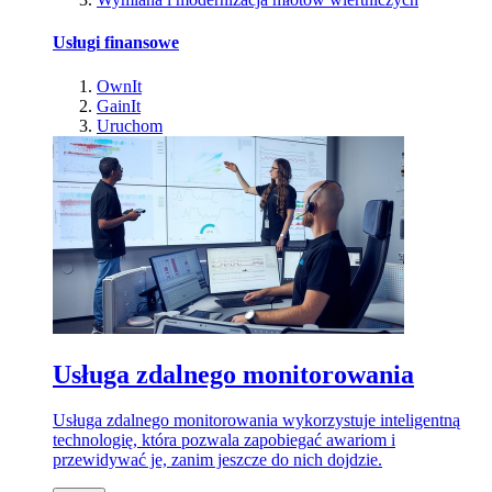
Usługi finansowe
OwnIt
GainIt
Uruchom
Usługa zdalnego monitorowania
Usługa zdalnego monitorowania wykorzystuje inteligentną
technologię, która pozwala zapobiegać awariom i
przewidywać je, zanim jeszcze do nich dojdzie.