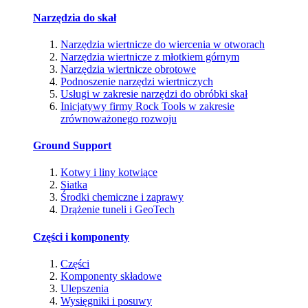
Narzędzia do skał
Narzędzia wiertnicze do wiercenia w otworach
Narzędzia wiertnicze z młotkiem górnym
Narzędzia wiertnicze obrotowe
Podnoszenie narzędzi wiertniczych
Usługi w zakresie narzędzi do obróbki skał
Inicjatywy firmy Rock Tools w zakresie
zrównoważonego rozwoju
Ground Support
Kotwy i liny kotwiące
Siatka
Środki chemiczne i zaprawy
Drążenie tuneli i GeoTech
Części i komponenty
Części
Komponenty składowe
Ulepszenia
Wysięgniki i posuwy