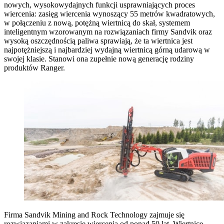
nowych, wysokowydajnych funkcji usprawniających proces
wiercenia: zasięg wiercenia wynoszący 55 metrów kwadratowych,
w połączeniu z nową, potężną wiertnicą do skał, systemem
inteligentnym wzorowanym na rozwiązaniach firmy Sandvik oraz
wysoką oszczędnością paliwa sprawiają, że ta wiertnica jest
najpotężniejszą i najbardziej wydajną wiertnicą górną udarową w
swojej klasie. Stanowi ona zupełnie nową generację rodziny
produktów Ranger.
Firma Sandvik Mining and Rock Technology zajmuje się
rozwiązaniami w zakresie wiercenia od ponad 50 lat. Wiertnice