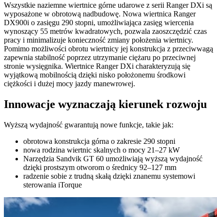
Wszystkie naziemne wiertnice górne udarowe z serii Ranger DXi są
wyposażone w obrotową nadbudowę. Nowa wiertnica Ranger
DX900i o zasięgu 290 stopni, umożliwiająca zasięg wiercenia
wynoszący 55 metrów kwadratowych, pozwala zaoszczędzić czas
pracy i minimalizuje konieczność zmiany położenia wiertnicy.
Pomimo możliwości obrotu wiertnicy jej konstrukcja z przeciwwagą
zapewnia stabilność poprzez utrzymanie ciężaru po przeciwnej
stronie wysięgnika. Wiertnice Ranger DXi charakteryzują się
wyjątkową mobilnością dzięki nisko położonemu środkowi
ciężkości i dużej mocy jazdy manewrowej.
Innowacje wyznaczają kierunek rozwoju
Wyższą wydajność gwarantują nowe funkcje, takie jak:
obrotowa konstrukcja górna o zakresie 290 stopni
nowa rodzina wiertnic skalnych o mocy 21–27 kW
Narzędzia Sandvik GT 60 umożliwiają wyższą wydajność
dzięki prostszym otworom o średnicy 92–127 mm
radzenie sobie z trudną skałą dzięki znanemu systemowi
sterowania iTorque