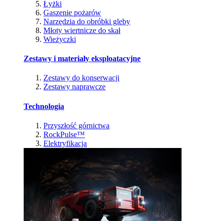
Łyżki
Gaszenie pożarów
Narzędzia do obróbki gleby
Młoty wiertnicze do skał
Wieżyczki
Zestawy i materiały eksploatacyjne
Zestawy do konserwacji
Zestawy naprawcze
Technologia
Przyszłość górnictwa
RockPulse™
Elektryfikacja