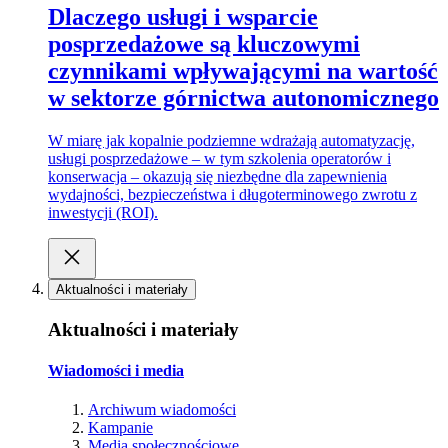
Dlaczego usługi i wsparcie
posprzedażowe są kluczowymi
czynnikami wpływającymi na wartość
w sektorze górnictwa autonomicznego
W miarę jak kopalnie podziemne wdrażają automatyzację,
usługi posprzedażowe – w tym szkolenia operatorów i
konserwacja – okazują się niezbędne dla zapewnienia
wydajności, bezpieczeństwa i długoterminowego zwrotu z
inwestycji (ROI).
Aktualności i materiały
Aktualności i materiały
Wiadomości i media
Archiwum wiadomości
Kampanie
Media społecznościowe