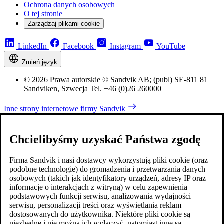
Ochrona danych osobowych
O tej stronie
Zarządzaj plikami cookie
LinkedIn
Facebook
Instagram
YouTube
Zmień język
© 2026 Prawa autorskie © Sandvik AB; (publ) SE-811 81
Sandviken, Szwecja Tel. +46 (0)26 260000
Inne strony internetowe firmy Sandvik
Chcielibyśmy uzyskać Państwa zgodę
Firma Sandvik i nasi dostawcy wykorzystują pliki cookie (oraz
podobne technologie) do gromadzenia i przetwarzania danych
osobowych (takich jak identyfikatory urządzeń, adresy IP oraz
informacje o interakcjach z witryną) w celu zapewnienia
podstawowych funkcji serwisu, analizowania wydajności
serwisu, personalizacji treści oraz wyświetlania reklam
dostosowanych do użytkownika. Niektóre pliki cookie są
niezbędne i nie można ich wyłączyć, natomiast inne są