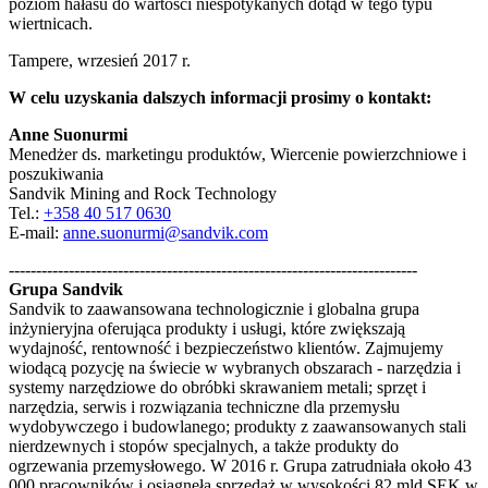
poziom hałasu do wartości niespotykanych dotąd w tego typu
wiertnicach.
Tampere, wrzesień 2017 r.
W celu uzyskania dalszych informacji prosimy o kontakt:
Anne Suonurmi
Menedżer ds. marketingu produktów, Wiercenie powierzchniowe i
poszukiwania
Sandvik Mining and Rock Technology
Tel.:
+358 40 517 0630
E-mail:
anne.suonurmi@sandvik.com
---------------------------------------------------------------------------
Grupa Sandvik
Sandvik to zaawansowana technologicznie i globalna grupa
inżynieryjna oferująca produkty i usługi, które zwiększają
wydajność, rentowność i bezpieczeństwo klientów. Zajmujemy
wiodącą pozycję na świecie w wybranych obszarach - narzędzia i
systemy narzędziowe do obróbki skrawaniem metali; sprzęt i
narzędzia, serwis i rozwiązania techniczne dla przemysłu
wydobywczego i budowlanego; produkty z zaawansowanych stali
nierdzewnych i stopów specjalnych, a także produkty do
ogrzewania przemysłowego. W 2016 r. Grupa zatrudniała około 43
000 pracowników i osiągnęła sprzedaż w wysokości 82 mld SEK w