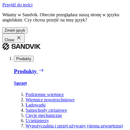
Przejdź do treści
Witamy w Sandvik. Obecnie przeglądasz naszą stronę w języku
angielskim. Czy chcesz przejść na inny język?
Zmień język
Close
Produkty
Produkty
Sprzęt
Podziemne wiertnice
Wiertnice powierzchniowe
Ładowarki
Samochody ciężarowe
Cięcie mechaniczne
Uciekinierzy
Wypożyczalnia i sprzęt używany (strona zewnętrzna)