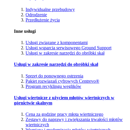
Indywidualne przebudowy
Odrodzenie
Przedłużenie życia
Inne usługi
Usługi związane z komponentami
Usługi wsparcia serwisowego Ground Support
Usługi w zakresie narzędzi do obróbki skał
Usługi w zakresie narzędzi do obróbki skał
Sprzęt do ponownego ostrzenia
Pakiet rozwiązań cyfrowych Centrevo®
Program recyklingu węglików
Usługi wiertnicze z użyciem młotów wiertniczych w
górnictwie skalnym
Cena za godzinę pracy młota wiertniczego
Zestawy do naprawy i zwiększania trwałości młotów
wiertniczych
Wymiana i modernizacja młotów wiertniczych