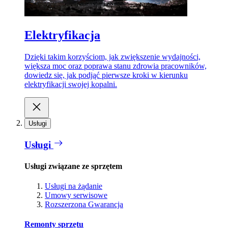
Elektryfikacja
Dzięki takim korzyściom, jak zwiększenie wydajności,
większa moc oraz poprawa stanu zdrowia pracowników,
dowiedz się, jak podjąć pierwsze kroki w kierunku
elektryfikacji swojej kopalni.
Usługi
Usługi
Usługi związane ze sprzętem
Usługi na żądanie
Umowy serwisowe
Rozszerzona Gwarancja
Remonty sprzętu