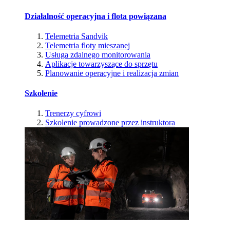
Działalność operacyjna i flota powiązana
Telemetria Sandvik
Telemetria floty mieszanej
Usługa zdalnego monitorowania
Aplikacje towarzyszące do sprzętu
Planowanie operacyjne i realizacja zmian
Szkolenie
Trenerzy cyfrowi
Szkolenie prowadzone przez instruktora