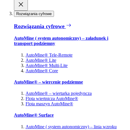
Rozwiązania cyfrowe
Rozwiązania cyfrowe
AutoMine ( system autonomiczny) – załadunek i
transport podziemny
AutoMine® Tele-Remote
AutoMine® Lite
AutoMine® Multi-Lite
AutoMine® Core
AutoMine® – wiercenie podziemne
AutoMine® – wiertarka pojedyncza
Flota wiertnicza AutoMine®
Flota maszyn AutoMine®
AutoMine® Surface
AutoMine ( system autonomiczny) – linia wzroku