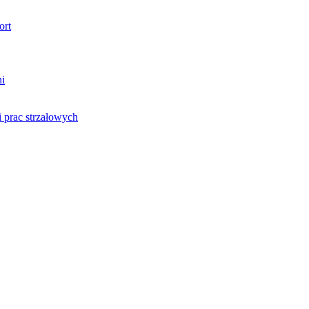
ort
ni
 prac strzałowych