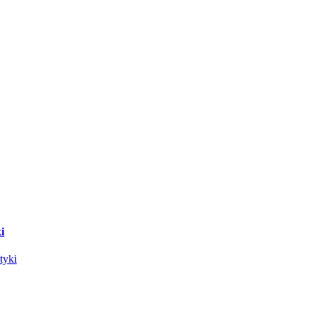
i
tyki