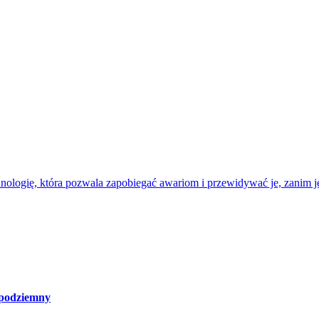
nologię, która pozwala zapobiegać awariom i przewidywać je, zanim je
 podziemny