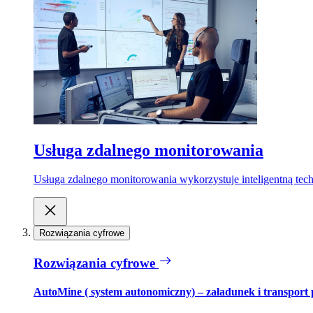
Usługa zdalnego monitorowania
Usługa zdalnego monitorowania wykorzystuje inteligentną tech
Rozwiązania cyfrowe
Rozwiązania cyfrowe
AutoMine ( system autonomiczny) – załadunek i transport