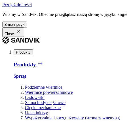
Przejdź do treści
Witamy w Sandvik. Obecnie przeglądasz naszą stronę w języku angiel
Zmień język
Close
Produkty
Produkty
Sprzęt
Podziemne wiertnice
Wiertnice powierzchniowe
Ładowarki
Samochody ciężarowe
Cięcie mechaniczne
Uciekinierzy
Wypożyczalnia i sprzęt używany (strona zewnętrzna)