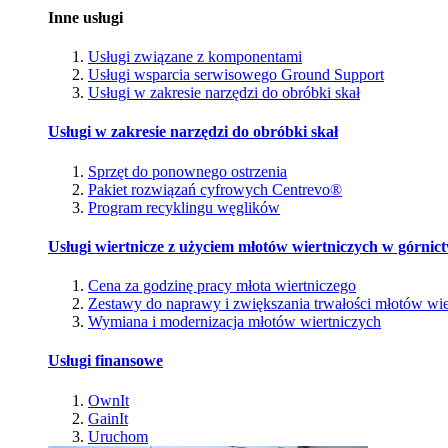
Inne usługi
Usługi związane z komponentami
Usługi wsparcia serwisowego Ground Support
Usługi w zakresie narzędzi do obróbki skał
Usługi w zakresie narzędzi do obróbki skał
Sprzęt do ponownego ostrzenia
Pakiet rozwiązań cyfrowych Centrevo®
Program recyklingu węglików
Usługi wiertnicze z użyciem młotów wiertniczych w górnic
Cena za godzinę pracy młota wiertniczego
Zestawy do naprawy i zwiększania trwałości młotów wie
Wymiana i modernizacja młotów wiertniczych
Usługi finansowe
OwnIt
GainIt
Uruchom