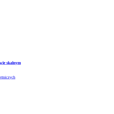
twie skalnym
rtniczych