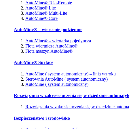
AutoMine® Tele-Remote
AutoMine® Lite
AutoMine® Multi-Lite
AutoMine® Core
AutoMine® – wiercenie podziemne
AutoMine® – wiertarka pojedyncza
Flota wiertnicza AutoMine®
Flota maszyn AutoMine®
AutoMine® Surface
AutoMine ( system autonomiczny) – linia wzroku
Sterownia AutoMine ( system autonomiczny)
AutoMine ( system autonomiczny)
Rozwiązania w zakresie uczenia się w dziedzinie automatyk
Rozwiązania w zakresie uczenia się w dziedzinie automa
Bezpieczeństwo i środowisko