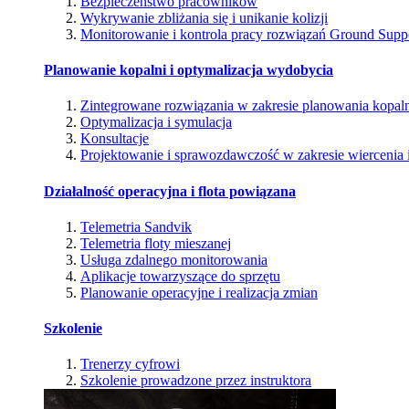
Bezpieczeństwo pracowników
Wykrywanie zbliżania się i unikanie kolizji
Monitorowanie i kontrola pracy rozwiązań Ground Supp
Planowanie kopalni i optymalizacja wydobycia
Zintegrowane rozwiązania w zakresie planowania kopal
Optymalizacja i symulacja
Konsultacje
Projektowanie i sprawozdawczość w zakresie wiercenia i
Działalność operacyjna i flota powiązana
Telemetria Sandvik
Telemetria floty mieszanej
Usługa zdalnego monitorowania
Aplikacje towarzyszące do sprzętu
Planowanie operacyjne i realizacja zmian
Szkolenie
Trenerzy cyfrowi
Szkolenie prowadzone przez instruktora