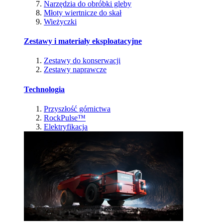
Narzędzia do obróbki gleby
Młoty wiertnicze do skał
Wieżyczki
Zestawy i materiały eksploatacyjne
Zestawy do konserwacji
Zestawy naprawcze
Technologia
Przyszłość górnictwa
RockPulse™
Elektryfikacja