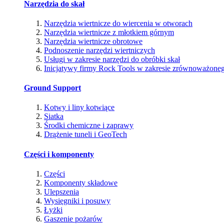
Narzędzia do skał
Narzędzia wiertnicze do wiercenia w otworach
Narzędzia wiertnicze z młotkiem górnym
Narzędzia wiertnicze obrotowe
Podnoszenie narzędzi wiertniczych
Usługi w zakresie narzędzi do obróbki skał
Inicjatywy firmy Rock Tools w zakresie zrównoważone
Ground Support
Kotwy i liny kotwiące
Siatka
Środki chemiczne i zaprawy
Drążenie tuneli i GeoTech
Części i komponenty
Części
Komponenty składowe
Ulepszenia
Wysięgniki i posuwy
Łyżki
Gaszenie pożarów