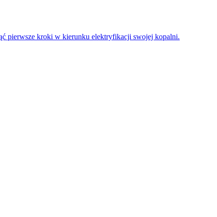
 pierwsze kroki w kierunku elektryfikacji swojej kopalni.