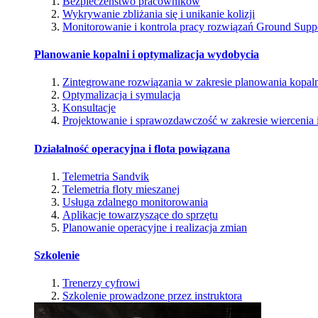
Bezpieczeństwo pracowników
Wykrywanie zbliżania się i unikanie kolizji
Monitorowanie i kontrola pracy rozwiązań Ground Supp
Planowanie kopalni i optymalizacja wydobycia
Zintegrowane rozwiązania w zakresie planowania kopal
Optymalizacja i symulacja
Konsultacje
Projektowanie i sprawozdawczość w zakresie wiercenia i
Działalność operacyjna i flota powiązana
Telemetria Sandvik
Telemetria floty mieszanej
Usługa zdalnego monitorowania
Aplikacje towarzyszące do sprzętu
Planowanie operacyjne i realizacja zmian
Szkolenie
Trenerzy cyfrowi
Szkolenie prowadzone przez instruktora