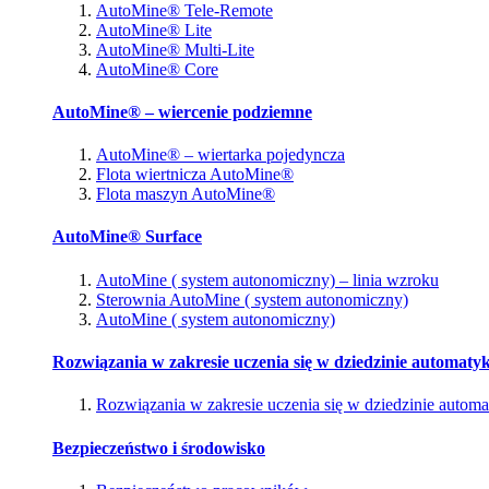
AutoMine® Tele-Remote
AutoMine® Lite
AutoMine® Multi-Lite
AutoMine® Core
AutoMine® – wiercenie podziemne
AutoMine® – wiertarka pojedyncza
Flota wiertnicza AutoMine®
Flota maszyn AutoMine®
AutoMine® Surface
AutoMine ( system autonomiczny) – linia wzroku
Sterownia AutoMine ( system autonomiczny)
AutoMine ( system autonomiczny)
Rozwiązania w zakresie uczenia się w dziedzinie automatyk
Rozwiązania w zakresie uczenia się w dziedzinie automa
Bezpieczeństwo i środowisko