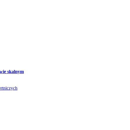
twie skalnym
rtniczych