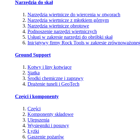
Narzędzia do skał
Narzędzia wiertnicze do wiercenia w otworach
Narzędzia wiertnicze z młotkiem górnym
Narzędzia wiertnicze obrotowe
Podnoszenie narzędzi wiertniczych
Usługi w zakresie narzędzi do obróbki skał
Inicjatywy firmy Rock Tools w zakresie zrównoważone
Ground Support
Kotwy i liny kotwiące
Siatka
Środki chemiczne i zaprawy
Drążenie tuneli i GeoTech
Części i komponenty
Części
Komponenty składowe
Ulepszenia
Wysięgniki i posuwy
Łyżki
Gaszenie pożarów