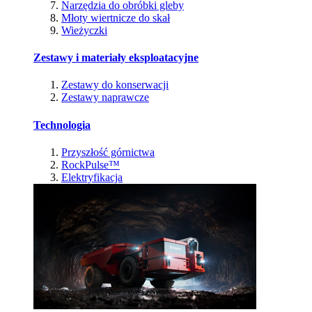
Narzędzia do obróbki gleby
Młoty wiertnicze do skał
Wieżyczki
Zestawy i materiały eksploatacyjne
Zestawy do konserwacji
Zestawy naprawcze
Technologia
Przyszłość górnictwa
RockPulse™
Elektryfikacja