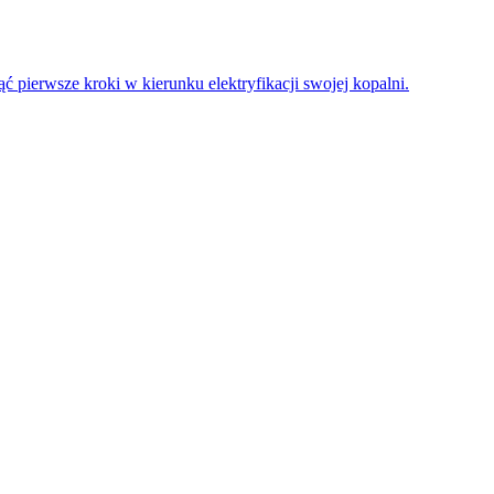
 pierwsze kroki w kierunku elektryfikacji swojej kopalni.