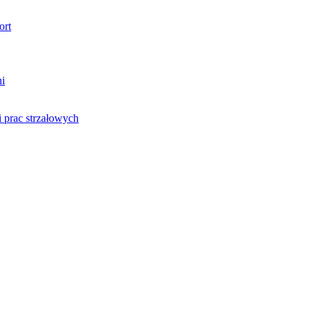
ort
ni
 prac strzałowych