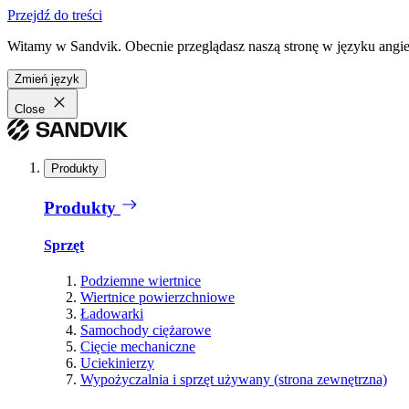
Przejdź do treści
Witamy w Sandvik. Obecnie przeglądasz naszą stronę w języku angiel
Zmień język
Close
Produkty
Produkty
Sprzęt
Podziemne wiertnice
Wiertnice powierzchniowe
Ładowarki
Samochody ciężarowe
Cięcie mechaniczne
Uciekinierzy
Wypożyczalnia i sprzęt używany (strona zewnętrzna)