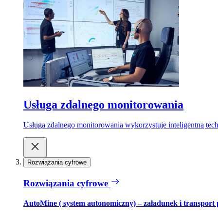
Usługa zdalnego monitorowania
Usługa zdalnego monitorowania wykorzystuje inteligentną tech
Rozwiązania cyfrowe
Rozwiązania cyfrowe
AutoMine ( system autonomiczny) – załadunek i transport