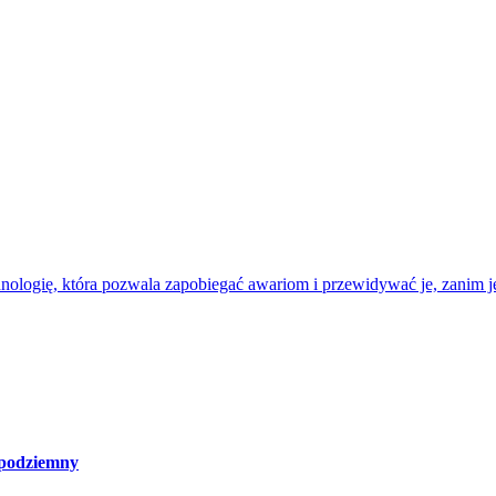
nologię, która pozwala zapobiegać awariom i przewidywać je, zanim je
 podziemny