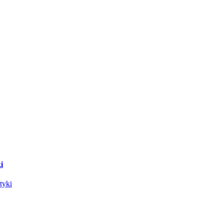
i
tyki