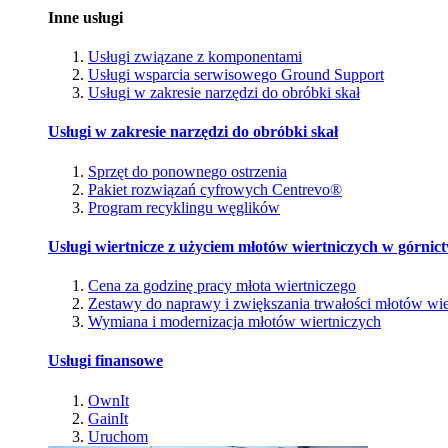
Inne usługi
Usługi związane z komponentami
Usługi wsparcia serwisowego Ground Support
Usługi w zakresie narzędzi do obróbki skał
Usługi w zakresie narzędzi do obróbki skał
Sprzęt do ponownego ostrzenia
Pakiet rozwiązań cyfrowych Centrevo®
Program recyklingu węglików
Usługi wiertnicze z użyciem młotów wiertniczych w górnic
Cena za godzinę pracy młota wiertniczego
Zestawy do naprawy i zwiększania trwałości młotów wie
Wymiana i modernizacja młotów wiertniczych
Usługi finansowe
OwnIt
GainIt
Uruchom