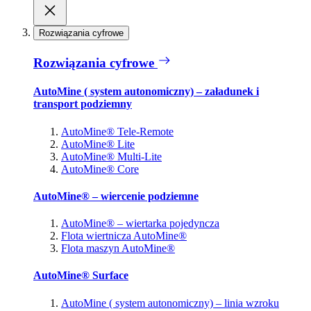
Rozwiązania cyfrowe
Rozwiązania cyfrowe
AutoMine ( system autonomiczny) – załadunek i
transport podziemny
AutoMine® Tele-Remote
AutoMine® Lite
AutoMine® Multi-Lite
AutoMine® Core
AutoMine® – wiercenie podziemne
AutoMine® – wiertarka pojedyncza
Flota wiertnicza AutoMine®
Flota maszyn AutoMine®
AutoMine® Surface
AutoMine ( system autonomiczny) – linia wzroku