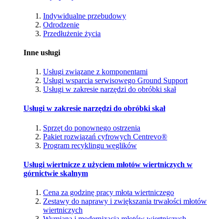
Indywidualne przebudowy
Odrodzenie
Przedłużenie życia
Inne usługi
Usługi związane z komponentami
Usługi wsparcia serwisowego Ground Support
Usługi w zakresie narzędzi do obróbki skał
Usługi w zakresie narzędzi do obróbki skał
Sprzęt do ponownego ostrzenia
Pakiet rozwiązań cyfrowych Centrevo®
Program recyklingu węglików
Usługi wiertnicze z użyciem młotów wiertniczych w
górnictwie skalnym
Cena za godzinę pracy młota wiertniczego
Zestawy do naprawy i zwiększania trwałości młotów
wiertniczych
Wymiana i modernizacja młotów wiertniczych