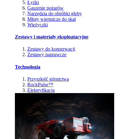
Łyżki
Gaszenie pożarów
Narzędzia do obróbki gleby
Młoty wiertnicze do skał
Wieżyczki
Zestawy i materiały eksploatacyjne
Zestawy do konserwacji
Zestawy naprawcze
Technologia
Przyszłość górnictwa
RockPulse™
Elektryfikacja