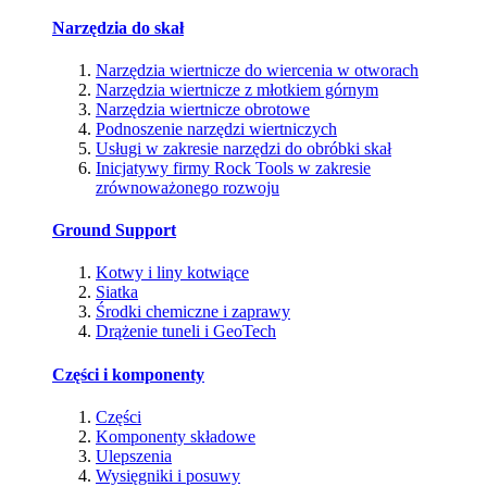
Narzędzia do skał
Narzędzia wiertnicze do wiercenia w otworach
Narzędzia wiertnicze z młotkiem górnym
Narzędzia wiertnicze obrotowe
Podnoszenie narzędzi wiertniczych
Usługi w zakresie narzędzi do obróbki skał
Inicjatywy firmy Rock Tools w zakresie
zrównoważonego rozwoju
Ground Support
Kotwy i liny kotwiące
Siatka
Środki chemiczne i zaprawy
Drążenie tuneli i GeoTech
Części i komponenty
Części
Komponenty składowe
Ulepszenia
Wysięgniki i posuwy