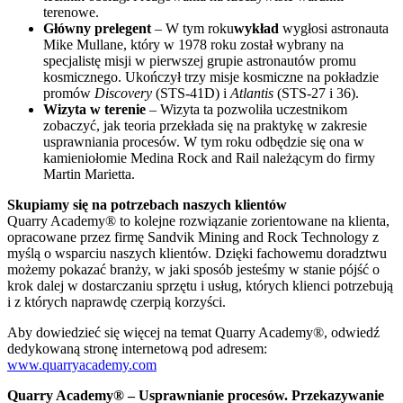
terenowe.
Główny prelegent
– W tym roku
wykład
wygłosi astronauta
Mike Mullane, który w 1978 roku został wybrany na
specjalistę misji w pierwszej grupie astronautów promu
kosmicznego. Ukończył trzy misje kosmiczne na pokładzie
promów
Discovery
(STS-41D) i
Atlantis
(STS-27 i 36).
Wizyta w terenie
– Wizyta ta pozwoliła uczestnikom
zobaczyć, jak teoria przekłada się na praktykę w zakresie
usprawniania procesów. W tym roku odbędzie się ona w
kamieniołomie Medina Rock and Rail należącym do firmy
Martin Marietta.
Skupiamy się na potrzebach naszych klientów
Quarry Academy® to kolejne rozwiązanie zorientowane na klienta,
opracowane przez firmę Sandvik Mining and Rock Technology z
myślą o wsparciu naszych klientów. Dzięki fachowemu doradztwu
możemy pokazać branży, w jaki sposób jesteśmy w stanie pójść o
krok dalej w dostarczaniu sprzętu i usług, których klienci potrzebują
i z których naprawdę czerpią korzyści.
Aby dowiedzieć się więcej na temat Quarry Academy®, odwiedź
dedykowaną stronę internetową pod adresem:
www.quarryacademy.com
Quarry Academy® – Usprawnianie procesów. Przekazywanie