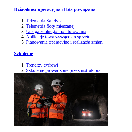
Działalność operacyjna i flota powiązana
Telemetria Sandvik
Telemetria floty mieszanej
Usługa zdalnego monitorowania
Aplikacje towarzyszące do sprzętu
Planowanie operacyjne i realizacja zmian
Szkolenie
Trenerzy cyfrowi
Szkolenie prowadzone przez instruktora