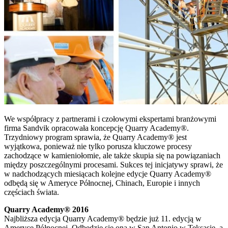
We współpracy z partnerami i czołowymi ekspertami branżowymi
firma Sandvik opracowała koncepcję Quarry Academy®.
Trzydniowy program sprawia, że Quarry Academy® jest
wyjątkowa, ponieważ nie tylko porusza kluczowe procesy
zachodzące w kamieniołomie, ale także skupia się na powiązaniach
między poszczególnymi procesami. Sukces tej inicjatywy sprawi, że
w nadchodzących miesiącach kolejne edycje Quarry Academy®
odbędą się w Ameryce Północnej, Chinach, Europie i innych
częściach świata.
Quarry Academy® 2016
Najbliższa edycja Quarry Academy® będzie już 11. edycją w
Ameryce Północnej. Odbędzie się ona w San Antonio w Teksasie, a