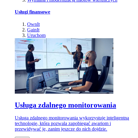
Usługi finansowe
OwnIt
GainIt
Uruchom
Usługa zdalnego monitorowania
Usługa zdalnego monitorowania wykorzystuje inteligentną
technologię, która pozwala zapobiegać awariom i
przewidywać je, zanim jeszcze do nich dojdzie.