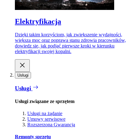
Elektryfikacja
Dzięki takim korzyściom, jak zwiększenie wydajności,
większa moc oraz poprawa stanu zdrowia pracowników,
dowiedz się, jak podjąć pierwsze kroki w kierunku
elektryfikacji swojej kopalni.
Usługi
Usługi
Usługi związane ze sprzętem
Usługi na żądanie
Umowy serwisowe
Rozszerzona Gwarancja
Remonty sprzętu