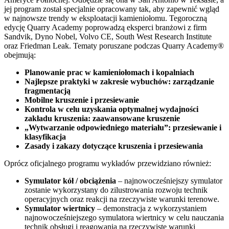
jej program został specjalnie opracowany tak, aby zapewnić wgląd
w najnowsze trendy w eksploatacji kamieniołomu. Tegoroczną
edycję Quarry Academy poprowadzą eksperci branżowi z firm
Sandvik, Dyno Nobel, Volvo CE, South West Research Institute
oraz Friedman Leak. Tematy poruszane podczas Quarry Academy®
obejmują:
Planowanie prac w kamieniołomach i kopalniach
Najlepsze praktyki w zakresie wybuchów: zarządzanie
fragmentacją
Mobilne kruszenie i przesiewanie
Kontrola w celu uzyskania optymalnej wydajności
zakładu kruszenia: zaawansowane kruszenie
„Wytwarzanie odpowiedniego materiału”: przesiewanie i
klasyfikacja
Zasady i zakazy dotyczące kruszenia i przesiewania
Oprócz oficjalnego programu wykładów przewidziano również:
Symulator kół / obciążenia
– najnowocześniejszy symulator
zostanie wykorzystany do zilustrowania rozwoju technik
operacyjnych oraz reakcji na rzeczywiste warunki terenowe.
Symulator wiertnicy
– demonstracja z wykorzystaniem
najnowocześniejszego symulatora wiertnicy w celu nauczania
technik obsługi i reagowania na rzeczywiste warunki