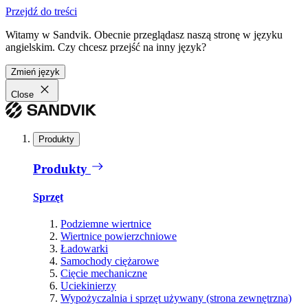
Przejdź do treści
Witamy w Sandvik. Obecnie przeglądasz naszą stronę w języku
angielskim. Czy chcesz przejść na inny język?
Zmień język
Close
Produkty
Produkty
Sprzęt
Podziemne wiertnice
Wiertnice powierzchniowe
Ładowarki
Samochody ciężarowe
Cięcie mechaniczne
Uciekinierzy
Wypożyczalnia i sprzęt używany (strona zewnętrzna)