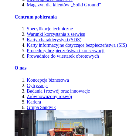
Magazyn dla klientów „Solid Ground”
Centrum pobierania
Specyfikacje techniczne
Warunki korzystania z serwisu
Karty charakterystyki (SDS)
Karty informacyjne dotyczące bezpieczeństwa (SIS)
Procedury bezpieczeństwa i konserwacji
Prowadnice do wiertarek obrotowych
O nas
Koncepcja biznesowa
Cyfryzacja
Badania i rozwój oraz innowacje
Zrównoważony rozwój
Kariera
Grupa Sandvik