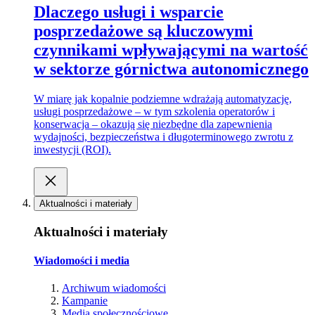
Dlaczego usługi i wsparcie
posprzedażowe są kluczowymi
czynnikami wpływającymi na wartość
w sektorze górnictwa autonomicznego
W miarę jak kopalnie podziemne wdrażają automatyzację,
usługi posprzedażowe – w tym szkolenia operatorów i
konserwacja – okazują się niezbędne dla zapewnienia
wydajności, bezpieczeństwa i długoterminowego zwrotu z
inwestycji (ROI).
Aktualności i materiały
Aktualności i materiały
Wiadomości i media
Archiwum wiadomości
Kampanie
Media społecznościowe