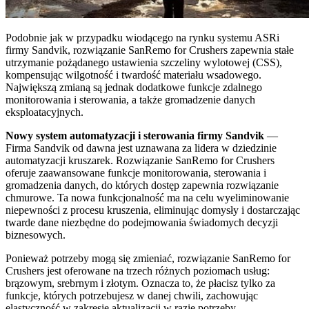
Podobnie jak w przypadku wiodącego na rynku systemu ASRi
firmy Sandvik, rozwiązanie SanRemo for Crushers zapewnia stałe
utrzymanie pożądanego ustawienia szczeliny wylotowej (CSS),
kompensując wilgotność i twardość materiału wsadowego.
Największą zmianą są jednak dodatkowe funkcje zdalnego
monitorowania i sterowania, a także gromadzenie danych
eksploatacyjnych.
Nowy system automatyzacji i sterowania firmy Sandvik
—
Firma Sandvik od dawna jest uznawana za lidera w dziedzinie
automatyzacji kruszarek. Rozwiązanie SanRemo for Crushers
oferuje zaawansowane funkcje monitorowania, sterowania i
gromadzenia danych, do których dostęp zapewnia rozwiązanie
chmurowe. Ta nowa funkcjonalność ma na celu wyeliminowanie
niepewności z procesu kruszenia, eliminując domysły i dostarczając
twarde dane niezbędne do podejmowania świadomych decyzji
biznesowych.
Ponieważ potrzeby mogą się zmieniać, rozwiązanie SanRemo for
Crushers jest oferowane na trzech różnych poziomach usług:
brązowym, srebrnym i złotym. Oznacza to, że płacisz tylko za
funkcje, których potrzebujesz w danej chwili, zachowując
elastyczność w zakresie aktualizacji w razie potrzeby.