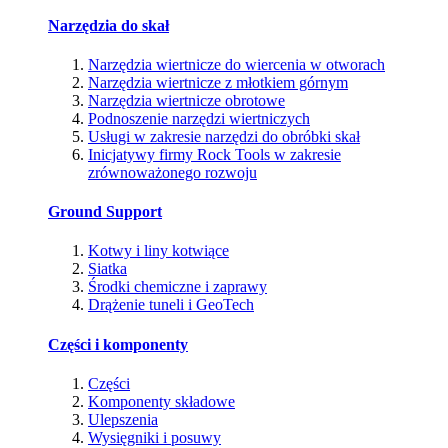
Narzędzia do skał
Narzędzia wiertnicze do wiercenia w otworach
Narzędzia wiertnicze z młotkiem górnym
Narzędzia wiertnicze obrotowe
Podnoszenie narzędzi wiertniczych
Usługi w zakresie narzędzi do obróbki skał
Inicjatywy firmy Rock Tools w zakresie
zrównoważonego rozwoju
Ground Support
Kotwy i liny kotwiące
Siatka
Środki chemiczne i zaprawy
Drążenie tuneli i GeoTech
Części i komponenty
Części
Komponenty składowe
Ulepszenia
Wysięgniki i posuwy