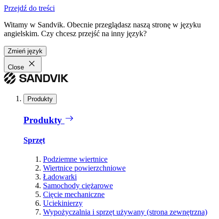
Przejdź do treści
Witamy w Sandvik. Obecnie przeglądasz naszą stronę w języku
angielskim. Czy chcesz przejść na inny język?
Zmień język
Close
Produkty
Produkty
Sprzęt
Podziemne wiertnice
Wiertnice powierzchniowe
Ładowarki
Samochody ciężarowe
Cięcie mechaniczne
Uciekinierzy
Wypożyczalnia i sprzęt używany (strona zewnętrzna)