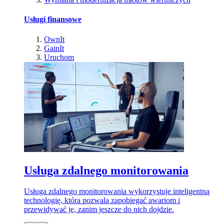
Usługi finansowe
OwnIt
GainIt
Uruchom
Usługa zdalnego monitorowania
Usługa zdalnego monitorowania wykorzystuje inteligentną
technologię, która pozwala zapobiegać awariom i
przewidywać je, zanim jeszcze do nich dojdzie.