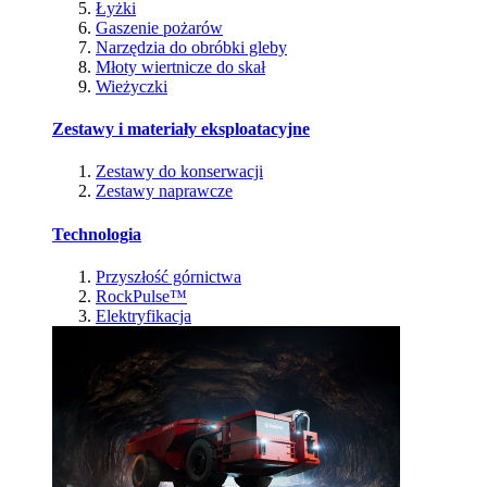
Łyżki
Gaszenie pożarów
Narzędzia do obróbki gleby
Młoty wiertnicze do skał
Wieżyczki
Zestawy i materiały eksploatacyjne
Zestawy do konserwacji
Zestawy naprawcze
Technologia
Przyszłość górnictwa
RockPulse™
Elektryfikacja