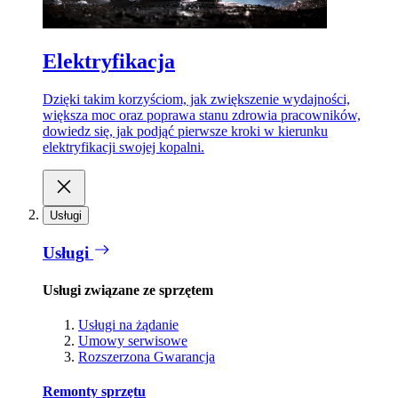
Elektryfikacja
Dzięki takim korzyściom, jak zwiększenie wydajności,
większa moc oraz poprawa stanu zdrowia pracowników,
dowiedz się, jak podjąć pierwsze kroki w kierunku
elektryfikacji swojej kopalni.
Usługi
Usługi
Usługi związane ze sprzętem
Usługi na żądanie
Umowy serwisowe
Rozszerzona Gwarancja
Remonty sprzętu