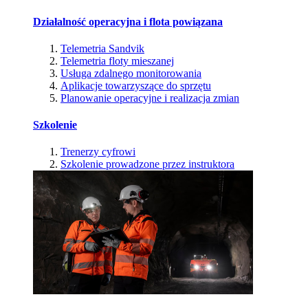
Działalność operacyjna i flota powiązana
Telemetria Sandvik
Telemetria floty mieszanej
Usługa zdalnego monitorowania
Aplikacje towarzyszące do sprzętu
Planowanie operacyjne i realizacja zmian
Szkolenie
Trenerzy cyfrowi
Szkolenie prowadzone przez instruktora