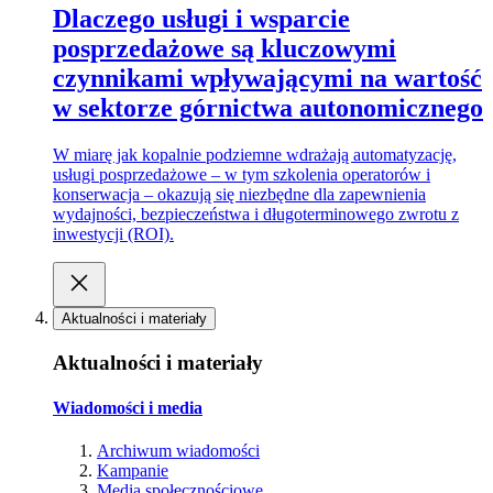
Dlaczego usługi i wsparcie
posprzedażowe są kluczowymi
czynnikami wpływającymi na wartość
w sektorze górnictwa autonomicznego
W miarę jak kopalnie podziemne wdrażają automatyzację,
usługi posprzedażowe – w tym szkolenia operatorów i
konserwacja – okazują się niezbędne dla zapewnienia
wydajności, bezpieczeństwa i długoterminowego zwrotu z
inwestycji (ROI).
Aktualności i materiały
Aktualności i materiały
Wiadomości i media
Archiwum wiadomości
Kampanie
Media społecznościowe