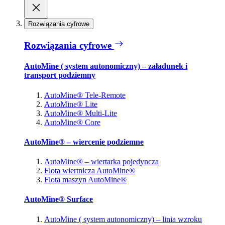
Rozwiązania cyfrowe
Rozwiązania cyfrowe
AutoMine ( system autonomiczny) – załadunek i
transport podziemny
AutoMine® Tele-Remote
AutoMine® Lite
AutoMine® Multi-Lite
AutoMine® Core
AutoMine® – wiercenie podziemne
AutoMine® – wiertarka pojedyncza
Flota wiertnicza AutoMine®
Flota maszyn AutoMine®
AutoMine® Surface
AutoMine ( system autonomiczny) – linia wzroku