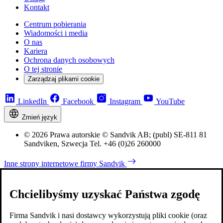
Kontakt
Centrum pobierania
Wiadomości i media
O nas
Kariera
Ochrona danych osobowych
O tej stronie
Zarządzaj plikami cookie
LinkedIn
Facebook
Instagram
YouTube
Zmień język
© 2026 Prawa autorskie © Sandvik AB; (publ) SE-811 81
Sandviken, Szwecja Tel. +46 (0)26 260000
Inne strony internetowe firmy Sandvik
Chcielibyśmy uzyskać Państwa zgodę
Firma Sandvik i nasi dostawcy wykorzystują pliki cookie (oraz