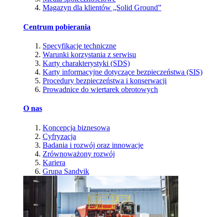
Magazyn dla klientów „Solid Ground”
Centrum pobierania
Specyfikacje techniczne
Warunki korzystania z serwisu
Karty charakterystyki (SDS)
Karty informacyjne dotyczące bezpieczeństwa (SIS)
Procedury bezpieczeństwa i konserwacji
Prowadnice do wiertarek obrotowych
O nas
Koncepcja biznesowa
Cyfryzacja
Badania i rozwój oraz innowacje
Zrównoważony rozwój
Kariera
Grupa Sandvik