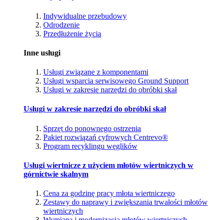
Indywidualne przebudowy
Odrodzenie
Przedłużenie życia
Inne usługi
Usługi związane z komponentami
Usługi wsparcia serwisowego Ground Support
Usługi w zakresie narzędzi do obróbki skał
Usługi w zakresie narzędzi do obróbki skał
Sprzęt do ponownego ostrzenia
Pakiet rozwiązań cyfrowych Centrevo®
Program recyklingu węglików
Usługi wiertnicze z użyciem młotów wiertniczych w
górnictwie skalnym
Cena za godzinę pracy młota wiertniczego
Zestawy do naprawy i zwiększania trwałości młotów
wiertniczych
Wymiana i modernizacja młotów wiertniczych