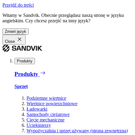
Przejdź do treści
Witamy w Sandvik. Obecnie przeglądasz naszą stronę w języku
angielskim. Czy chcesz przejść na inny język?
Zmień język
Close
Produkty
Produkty
Sprzęt
Podziemne wiertnice
Wiertnice powierzchniowe
Ładowarki
Samochody ciężarowe
Cięcie mechaniczne
Uciekinierzy
Wypożyczalnia i sprzęt używany (strona zewnętrzna)