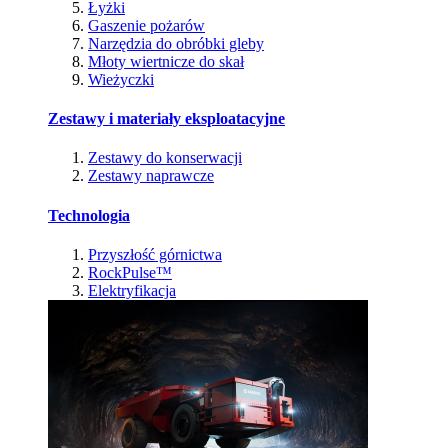
Łyżki
Gaszenie pożarów
Narzędzia do obróbki gleby
Młoty wiertnicze do skał
Wieżyczki
Zestawy i materiały eksploatacyjne
Zestawy do konserwacji
Zestawy naprawcze
Technologia
Przyszłość górnictwa
RockPulse™
Elektryfikacja