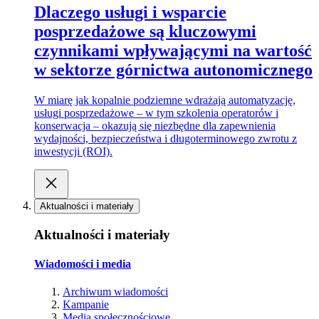
Dlaczego usługi i wsparcie
posprzedażowe są kluczowymi
czynnikami wpływającymi na wartość
w sektorze górnictwa autonomicznego
W miarę jak kopalnie podziemne wdrażają automatyzację,
usługi posprzedażowe – w tym szkolenia operatorów i
konserwacja – okazują się niezbędne dla zapewnienia
wydajności, bezpieczeństwa i długoterminowego zwrotu z
inwestycji (ROI).
Aktualności i materiały
Aktualności i materiały
Wiadomości i media
Archiwum wiadomości
Kampanie
Media społecznościowe