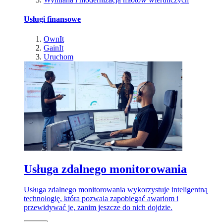
Usługi finansowe
OwnIt
GainIt
Uruchom
Usługa zdalnego monitorowania
Usługa zdalnego monitorowania wykorzystuje inteligentną
technologię, która pozwala zapobiegać awariom i
przewidywać je, zanim jeszcze do nich dojdzie.