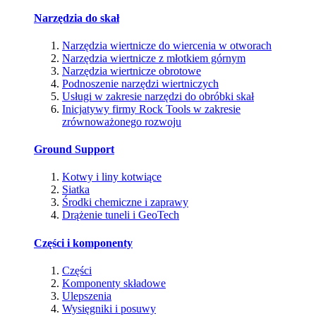
Narzędzia do skał
Narzędzia wiertnicze do wiercenia w otworach
Narzędzia wiertnicze z młotkiem górnym
Narzędzia wiertnicze obrotowe
Podnoszenie narzędzi wiertniczych
Usługi w zakresie narzędzi do obróbki skał
Inicjatywy firmy Rock Tools w zakresie
zrównoważonego rozwoju
Ground Support
Kotwy i liny kotwiące
Siatka
Środki chemiczne i zaprawy
Drążenie tuneli i GeoTech
Części i komponenty
Części
Komponenty składowe
Ulepszenia
Wysięgniki i posuwy