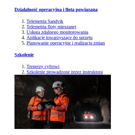
Działalność operacyjna i flota powiązana
Telemetria Sandvik
Telemetria floty mieszanej
Usługa zdalnego monitorowania
Aplikacje towarzyszące do sprzętu
Planowanie operacyjne i realizacja zmian
Szkolenie
Trenerzy cyfrowi
Szkolenie prowadzone przez instruktora