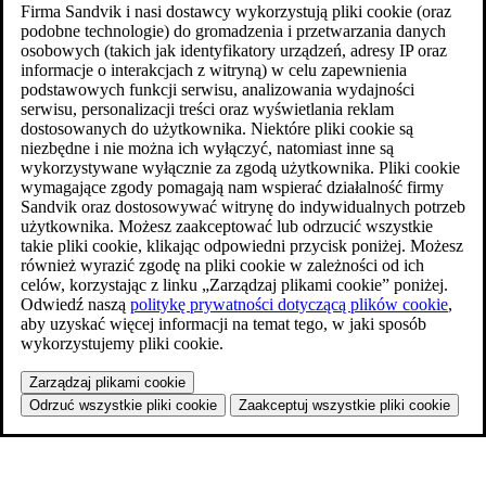
Firma Sandvik i nasi dostawcy wykorzystują pliki cookie (oraz
podobne technologie) do gromadzenia i przetwarzania danych
osobowych (takich jak identyfikatory urządzeń, adresy IP oraz
informacje o interakcjach z witryną) w celu zapewnienia
podstawowych funkcji serwisu, analizowania wydajności
serwisu, personalizacji treści oraz wyświetlania reklam
dostosowanych do użytkownika. Niektóre pliki cookie są
niezbędne i nie można ich wyłączyć, natomiast inne są
wykorzystywane wyłącznie za zgodą użytkownika. Pliki cookie
wymagające zgody pomagają nam wspierać działalność firmy
Sandvik oraz dostosowywać witrynę do indywidualnych potrzeb
użytkownika. Możesz zaakceptować lub odrzucić wszystkie
takie pliki cookie, klikając odpowiedni przycisk poniżej. Możesz
również wyrazić zgodę na pliki cookie w zależności od ich
celów, korzystając z linku „Zarządzaj plikami cookie” poniżej.
Odwiedź naszą
politykę prywatności dotyczącą plików cookie
,
aby uzyskać więcej informacji na temat tego, w jaki sposób
wykorzystujemy pliki cookie.
Zarządzaj plikami cookie
Odrzuć wszystkie pliki cookie
Zaakceptuj wszystkie pliki cookie