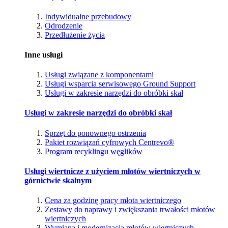
Indywidualne przebudowy
Odrodzenie
Przedłużenie życia
Inne usługi
Usługi związane z komponentami
Usługi wsparcia serwisowego Ground Support
Usługi w zakresie narzędzi do obróbki skał
Usługi w zakresie narzędzi do obróbki skał
Sprzęt do ponownego ostrzenia
Pakiet rozwiązań cyfrowych Centrevo®
Program recyklingu węglików
Usługi wiertnicze z użyciem młotów wiertniczych w
górnictwie skalnym
Cena za godzinę pracy młota wiertniczego
Zestawy do naprawy i zwiększania trwałości młotów
wiertniczych
Wymiana i modernizacja młotów wiertniczych