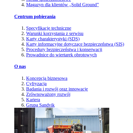
Magazyn dla klientów „Solid Ground”
Centrum pobierania
Specyfikacje techniczne
Warunki korzystania z serwisu
Karty charakterystyki (SDS)
Karty informacyjne dotyczące bezpieczeństwa (SIS)
Procedury bezpieczeństwa i konserwacji
Prowadnice do wiertarek obrotowych
O nas
Koncepcja biznesowa
Cyfryzacja
Badania i rozwój oraz innowacje
Zrównoważony rozwój
Kariera
Grupa Sandvik