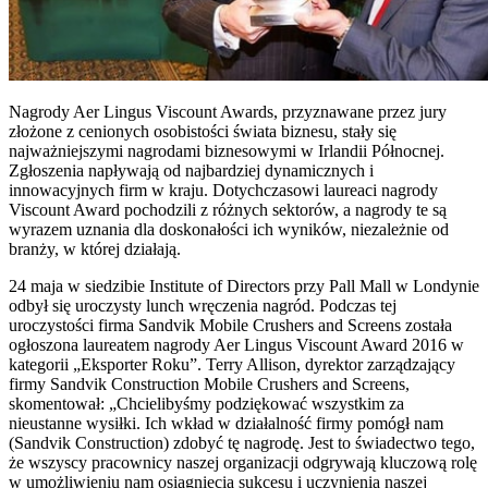
Nagrody Aer Lingus Viscount Awards, przyznawane przez jury
złożone z cenionych osobistości świata biznesu, stały się
najważniejszymi nagrodami biznesowymi w Irlandii Północnej.
Zgłoszenia napływają od najbardziej dynamicznych i
innowacyjnych firm w kraju. Dotychczasowi laureaci nagrody
Viscount Award pochodzili z różnych sektorów, a nagrody te są
wyrazem uznania dla doskonałości ich wyników, niezależnie od
branży, w której działają.
24 maja w siedzibie Institute of Directors przy Pall Mall w Londynie
odbył się uroczysty lunch wręczenia nagród. Podczas tej
uroczystości firma Sandvik Mobile Crushers and Screens została
ogłoszona laureatem nagrody Aer Lingus Viscount Award 2016 w
kategorii „Eksporter Roku”. Terry Allison, dyrektor zarządzający
firmy Sandvik Construction Mobile Crushers and Screens,
skomentował: „Chcielibyśmy podziękować wszystkim za
nieustanne wysiłki. Ich wkład w działalność firmy pomógł nam
(Sandvik Construction) zdobyć tę nagrodę. Jest to świadectwo tego,
że wszyscy pracownicy naszej organizacji odgrywają kluczową rolę
w umożliwieniu nam osiągnięcia sukcesu i uczynienia naszej