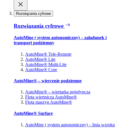
Rozwiązania cyfrowe
Rozwiązania cyfrowe
AutoMine ( system autonomiczny) – załadunek i
transport podziemny
AutoMine® Tele-Remote
AutoMine® Lite
AutoMine® Multi-Lite
AutoMine® Core
AutoMine® – wiercenie podziemne
AutoMine® – wiertarka pojedyncza
Flota wiertnicza AutoMine®
Flota maszyn AutoMine®
AutoMine® Surface
AutoMine ( system autonomiczny) – linia wzroku