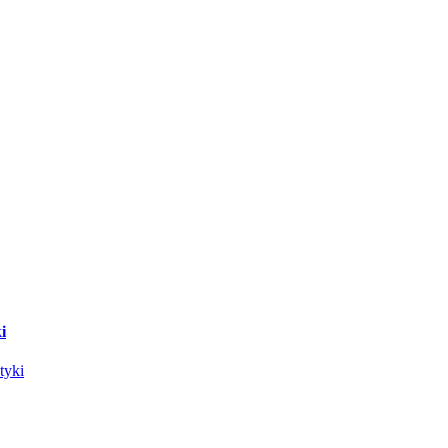
i
tyki