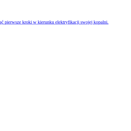
 pierwsze kroki w kierunku elektryfikacji swojej kopalni.