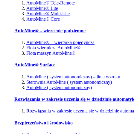
AutoMine® Tele-Remote
AutoMine® Lite
AutoMine® Multi-Lite
AutoMine® Core
AutoMine® – wiercenie podziemne
AutoMine® – wiertarka pojedyncza
Flota wiertnicza AutoMine®
Flota maszyn AutoMine®
AutoMine® Surface
AutoMine ( system autonomiczny) – linia wzroku
Sterownia AutoMine ( system autonomiczny)
AutoMine ( system autonomiczny)
Rozwiązania w zakresie uczenia się w dziedzinie automatyk
Rozwiązania w zakresie uczenia się w dziedzinie automa
Bezpieczeństwo i środowisko