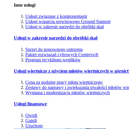
Inne usługi
Usługi związane z komponentami
Usługi wsparcia serwisowego Ground Support
Usługi w zakresie narzędzi do obróbki skał
Usługi w zakresie narzędzi do obróbki skał
Sprzęt do ponownego ostrzenia
Pakiet rozwiązań cyfrowych Centrevo®
Program recyklingu węglików
Usługi wiertnicze z użyciem młotów wiertniczych w górnic
Cena za godzinę pracy młota wiertniczego
Zestawy do naprawy i zwiększania trwałości młotów wie
Wymiana i modernizacja młotów wiertniczych
Usługi finansowe
OwnIt
GainIt
Uruchom