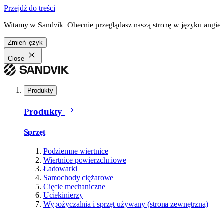
Przejdź do treści
Witamy w Sandvik. Obecnie przeglądasz naszą stronę w języku angiel
Zmień język
Close
Produkty
Produkty
Sprzęt
Podziemne wiertnice
Wiertnice powierzchniowe
Ładowarki
Samochody ciężarowe
Cięcie mechaniczne
Uciekinierzy
Wypożyczalnia i sprzęt używany (strona zewnętrzna)