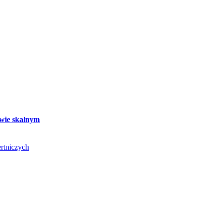
twie skalnym
rtniczych