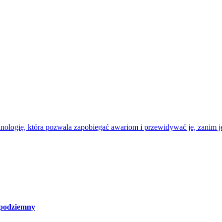
nologię, która pozwala zapobiegać awariom i przewidywać je, zanim je
 podziemny