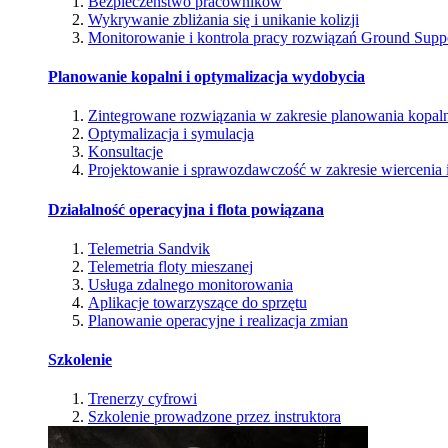
Bezpieczeństwo pracowników
Wykrywanie zbliżania się i unikanie kolizji
Monitorowanie i kontrola pracy rozwiązań Ground Supp
Planowanie kopalni i optymalizacja wydobycia
Zintegrowane rozwiązania w zakresie planowania kopal
Optymalizacja i symulacja
Konsultacje
Projektowanie i sprawozdawczość w zakresie wiercenia i
Działalność operacyjna i flota powiązana
Telemetria Sandvik
Telemetria floty mieszanej
Usługa zdalnego monitorowania
Aplikacje towarzyszące do sprzętu
Planowanie operacyjne i realizacja zmian
Szkolenie
Trenerzy cyfrowi
Szkolenie prowadzone przez instruktora