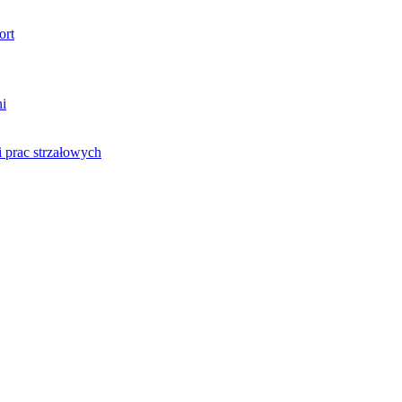
ort
ni
 prac strzałowych