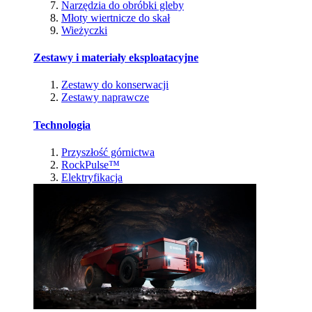
Narzędzia do obróbki gleby
Młoty wiertnicze do skał
Wieżyczki
Zestawy i materiały eksploatacyjne
Zestawy do konserwacji
Zestawy naprawcze
Technologia
Przyszłość górnictwa
RockPulse™
Elektryfikacja