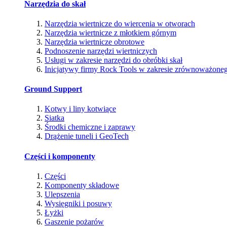
Narzędzia do skał
Narzędzia wiertnicze do wiercenia w otworach
Narzędzia wiertnicze z młotkiem górnym
Narzędzia wiertnicze obrotowe
Podnoszenie narzędzi wiertniczych
Usługi w zakresie narzędzi do obróbki skał
Inicjatywy firmy Rock Tools w zakresie zrównoważone
Ground Support
Kotwy i liny kotwiące
Siatka
Środki chemiczne i zaprawy
Drążenie tuneli i GeoTech
Części i komponenty
Części
Komponenty składowe
Ulepszenia
Wysięgniki i posuwy
Łyżki
Gaszenie pożarów