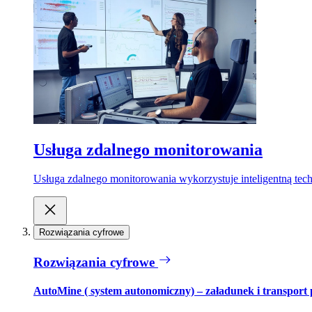
Usługa zdalnego monitorowania
Usługa zdalnego monitorowania wykorzystuje inteligentną tech
Rozwiązania cyfrowe
Rozwiązania cyfrowe
AutoMine ( system autonomiczny) – załadunek i transport