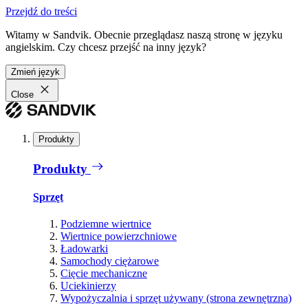
Przejdź do treści
Witamy w Sandvik. Obecnie przeglądasz naszą stronę w języku
angielskim. Czy chcesz przejść na inny język?
Zmień język
Close
Produkty
Produkty
Sprzęt
Podziemne wiertnice
Wiertnice powierzchniowe
Ładowarki
Samochody ciężarowe
Cięcie mechaniczne
Uciekinierzy
Wypożyczalnia i sprzęt używany (strona zewnętrzna)