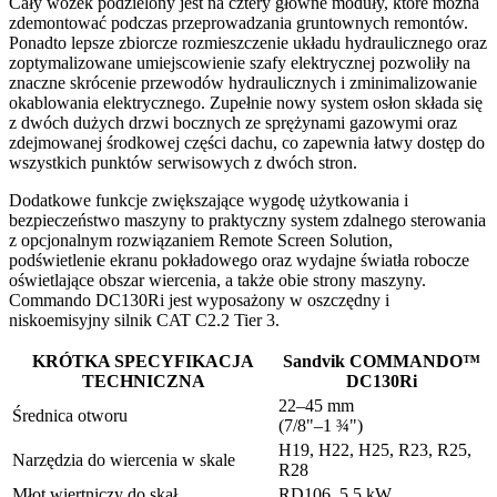
Cały wózek podzielony jest na cztery główne moduły, które można
zdemontować podczas przeprowadzania gruntownych remontów.
Ponadto lepsze zbiorcze rozmieszczenie układu hydraulicznego oraz
zoptymalizowane umiejscowienie szafy elektrycznej pozwoliły na
znaczne skrócenie przewodów hydraulicznych i zminimalizowanie
okablowania elektrycznego. Zupełnie nowy system osłon składa się
z dwóch dużych drzwi bocznych ze sprężynami gazowymi oraz
zdejmowanej środkowej części dachu, co zapewnia łatwy dostęp do
wszystkich punktów serwisowych z dwóch stron.
Dodatkowe funkcje zwiększające wygodę użytkowania i
bezpieczeństwo maszyny to praktyczny system zdalnego sterowania
z opcjonalnym rozwiązaniem Remote Screen Solution,
podświetlenie ekranu pokładowego oraz wydajne światła robocze
oświetlające obszar wiercenia, a także obie strony maszyny.
Commando DC130Ri jest wyposażony w oszczędny i
niskoemisyjny silnik CAT C2.2 Tier 3.
KRÓTKA SPECYFIKACJA
Sandvik COMMANDO™
TECHNICZNA
DC130Ri
22–45 mm
Średnica otworu
(7/8"–1 ¾")
H19, H22, H25, R23, R25,
Narzędzia do wiercenia w skale
R28
Młot wiertniczy do skał
RD106, 5,5 kW