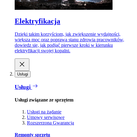
Elektryfikacja
Dzięki takim korzyściom, jak zwiększenie wydajności,
większa moc oraz poprawa stanu zdrowia pracowników,
dowiedz się, jak podjąć pierwsze kroki w kierunku
elektryfikacji swojej kopalni.
Usługi
Usługi
Usługi związane ze sprzętem
Usługi na żądanie
Umowy serwisowe
Rozszerzona Gwarancja
Remonty sprzętu