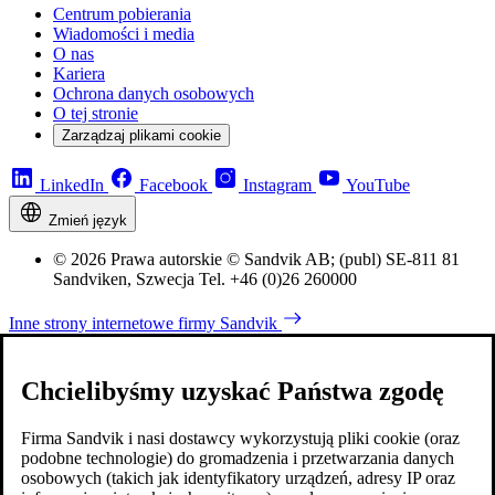
Centrum pobierania
Wiadomości i media
O nas
Kariera
Ochrona danych osobowych
O tej stronie
Zarządzaj plikami cookie
LinkedIn
Facebook
Instagram
YouTube
Zmień język
© 2026 Prawa autorskie © Sandvik AB; (publ) SE-811 81
Sandviken, Szwecja Tel. +46 (0)26 260000
Inne strony internetowe firmy Sandvik
Chcielibyśmy uzyskać Państwa zgodę
Firma Sandvik i nasi dostawcy wykorzystują pliki cookie (oraz
podobne technologie) do gromadzenia i przetwarzania danych
osobowych (takich jak identyfikatory urządzeń, adresy IP oraz