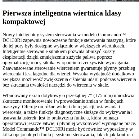
Pierwsza inteligentna wiertnica klasy
kompaktowej
Nowy inteligentny system sterowania w modelu Commando™
DC130Ri zapewnia nowoczesne funkcje sterowania maszyną, które
do tej pory były dostępne wyłącznie w większych wiertnicach.
Inteligentne sterowanie silnikiem pozwala obniżyć koszty
eksploatacji dzięki zmniejszeniu zużycia paliwa poprzez
optymalizację mocy silnika w oparciu o rzeczywiste wymagania.
Zaawansowane sterowanie wierceniem gwarantuje płynny przebieg
wiercenia i jest łagodne dla wierteł. Wysoka wydajność dodatkowo
zwiększa możliwość zwiększenia ciśnienia udaru podczas wiercenia
bez skracania trwałości narzędzi do wiercenia w skale.
Wbudowany ekran dotykowy o przekątnej 7" (175 mm) umożliwia
skuteczne monitorowanie i wprowadzanie zmian w funkcjach
maszyny. Oferuje on różne widoki do regulacji, ustawiania i
wiercenia, a także funkcje diagnostyczne służące do wykrywania i
usuwania usterek; jest to praktyczna funkcja, która pomaga
operatorowi jeszcze łatwiej i płynniej wykonywać wymagane prace.
Model Commando™ DC130Ri może być również wyposażony w
kilka opcjonalnych funkcji systemu sterowania, takich jak kontrola