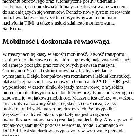
momentu obrotowego oraz automatyczne posuw-uderzanie-
kontynuacja, co umożliwia automatyczne dostosowanie wiercenia
do zmieniających się warunków. Ponadto nowy system sterowania
umożliwia korzystanie z systemu wyrównywania i pomiaru
nachylenia TIMi, a także z usługi zdalnego monitorowania
SanRemo.
Mobilność i doskonała równowaga
W maszynach tej klasy wielkości mobilność, łatwość transportu i
stabilność to kluczowe cechy, które naprawdę mają znaczenie. Już
od samego początku prac rozwojowych pierwsza maszyna
Commando™ została skonstruowana tak, aby spełniać te
wymagania. Dzięki kompaktowym rozmiarom i lekkiej konstrukcji
ułatwiającej transport nowa maszyna Commando™ DC130Ri jest
wyposażona w cztery silniki do jazdy manewrowej o wysokim
momencie obrotowym oraz układ kierowniczy typu skid steering, co
zapewnia jej wyjątkową mobilność. Maszyna jest dobrze wyważona
i ma zoptymalizowany środek ciężkości, co oznacza, że bez
problemu radzi sobie na stromych zboczach. W przypadku
większych nachyleń jako opcja dostępna jest wciągarka
hydrauliczna z automatyczną regulacją napięcia liny. Aby zapewnić
dodatkową stabilność podczas wiercenia, model Commando™
DC130Ri jest standardowo wyposażony w wysuwane przednie