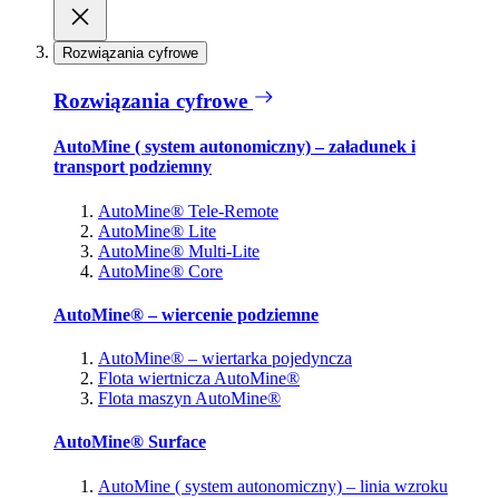
Rozwiązania cyfrowe
Rozwiązania cyfrowe
AutoMine ( system autonomiczny) – załadunek i
transport podziemny
AutoMine® Tele-Remote
AutoMine® Lite
AutoMine® Multi-Lite
AutoMine® Core
AutoMine® – wiercenie podziemne
AutoMine® – wiertarka pojedyncza
Flota wiertnicza AutoMine®
Flota maszyn AutoMine®
AutoMine® Surface
AutoMine ( system autonomiczny) – linia wzroku