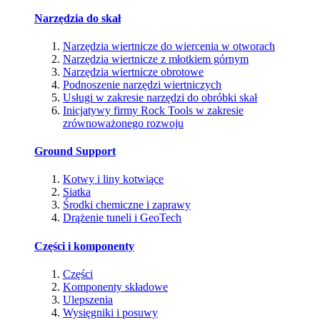
Narzędzia do skał
Narzędzia wiertnicze do wiercenia w otworach
Narzędzia wiertnicze z młotkiem górnym
Narzędzia wiertnicze obrotowe
Podnoszenie narzędzi wiertniczych
Usługi w zakresie narzędzi do obróbki skał
Inicjatywy firmy Rock Tools w zakresie
zrównoważonego rozwoju
Ground Support
Kotwy i liny kotwiące
Siatka
Środki chemiczne i zaprawy
Drążenie tuneli i GeoTech
Części i komponenty
Części
Komponenty składowe
Ulepszenia
Wysięgniki i posuwy