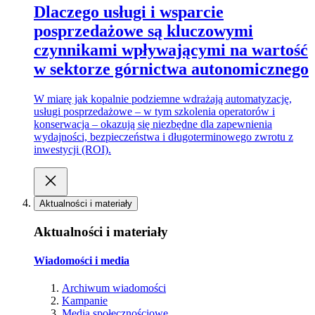
Dlaczego usługi i wsparcie
posprzedażowe są kluczowymi
czynnikami wpływającymi na wartość
w sektorze górnictwa autonomicznego
W miarę jak kopalnie podziemne wdrażają automatyzację,
usługi posprzedażowe – w tym szkolenia operatorów i
konserwacja – okazują się niezbędne dla zapewnienia
wydajności, bezpieczeństwa i długoterminowego zwrotu z
inwestycji (ROI).
Aktualności i materiały
Aktualności i materiały
Wiadomości i media
Archiwum wiadomości
Kampanie
Media społecznościowe