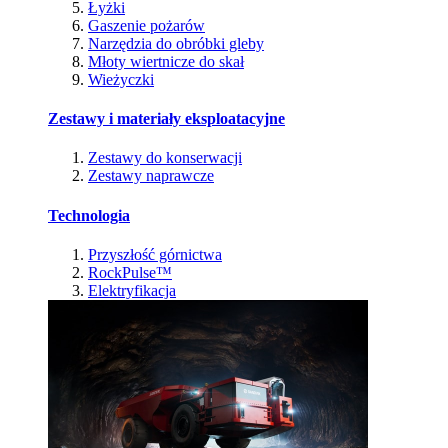
Łyżki
Gaszenie pożarów
Narzędzia do obróbki gleby
Młoty wiertnicze do skał
Wieżyczki
Zestawy i materiały eksploatacyjne
Zestawy do konserwacji
Zestawy naprawcze
Technologia
Przyszłość górnictwa
RockPulse™
Elektryfikacja