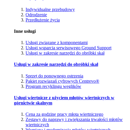
Indywidualne przebudowy
Odrodzenie
Przedłużenie życia
Inne usługi
Usługi związane z komponentami
Usługi wsparcia serwisowego Ground Support
Usługi w zakresie narzędzi do obróbki skał
Usługi w zakresie narzędzi do obróbki skał
Sprzęt do ponownego ostrzenia
Pakiet rozwiązań cyfrowych Centrevo®
Program recyklingu węglików
Usługi wiertnicze z użyciem młotów wiertniczych w
górnictwie skalnym
Cena za godzinę pracy młota wiertniczego
Zestawy do naprawy i zwiększania trwałości młotów
wiertniczych
Wymiana i modernizacja młotów wiertniczych