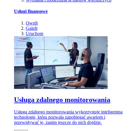
Usługi finansowe
OwnIt
GainIt
Uruchom
Usługa zdalnego monitorowania
Usługa zdalnego monitorowania wykorzystuje inteligentną
technologię, która pozwala zapobiegać awariom i
przewidywać je, zanim jeszcze do nich dojdzie.