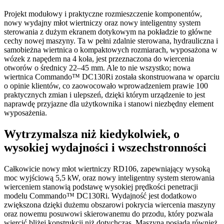
Projekt modułowy i praktyczne rozmieszczenie komponentów,
nowy wydajny młot wiertniczy oraz nowy inteligentny system
sterowania z dużym ekranem dotykowym na pokładzie to główne
cechy nowej maszyny. Ta w pełni zdalnie sterowana, hydrauliczna i
samobieżna wiertnica o kompaktowych rozmiarach, wyposażona w
wózek z napędem na 4 koła, jest przeznaczona do wiercenia
otworów o średnicy 22–45 mm. Ale to nie wszystko; nowa
wiertnica Commando™ DC130Ri została skonstruowana w oparciu
o opinie klientów, co zaowocowało wprowadzeniem prawie 100
praktycznych zmian i ulepszeń, dzięki którym urządzenie to jest
naprawdę przyjazne dla użytkownika i stanowi niezbędny element
wyposażenia.
Wytrzymalsza niż kiedykolwiek, o
wysokiej wydajności i wszechstronności
Całkowicie nowy młot wiertniczy RD106, zapewniający wysoką
moc wyjściową 5,5 kW, oraz nowy inteligentny system sterowania
wierceniem stanowią podstawę wysokiej prędkości penetracji
modelu Commando™ DC130Ri. Wydajność jest dodatkowo
zwiększona dzięki dużemu obszarowi pokrycia wiercenia maszyny
oraz nowemu posuwowi skierowanemu do przodu, który pozwala
wiercić bliżej konstrukcji niż dotychczas. Maszyna posiada również