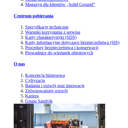
Magazyn dla klientów „Solid Ground”
Centrum pobierania
Specyfikacje techniczne
Warunki korzystania z serwisu
Karty charakterystyki (SDS)
Karty informacyjne dotyczące bezpieczeństwa (SIS)
Procedury bezpieczeństwa i konserwacji
Prowadnice do wiertarek obrotowych
O nas
Koncepcja biznesowa
Cyfryzacja
Badania i rozwój oraz innowacje
Zrównoważony rozwój
Kariera
Grupa Sandvik