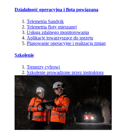
Działalność operacyjna i flota powiązana
Telemetria Sandvik
Telemetria floty mieszanej
Usługa zdalnego monitorowania
Aplikacje towarzyszące do sprzętu
Planowanie operacyjne i realizacja zmian
Szkolenie
Trenerzy cyfrowi
Szkolenie prowadzone przez instruktora