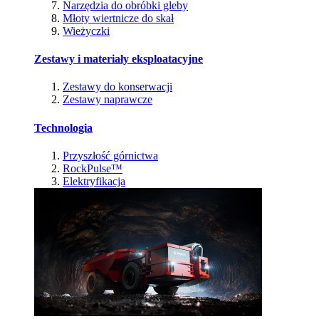
Narzędzia do obróbki gleby
Młoty wiertnicze do skał
Wieżyczki
Zestawy i materiały eksploatacyjne
Zestawy do konserwacji
Zestawy naprawcze
Technologia
Przyszłość górnictwa
RockPulse™
Elektryfikacja