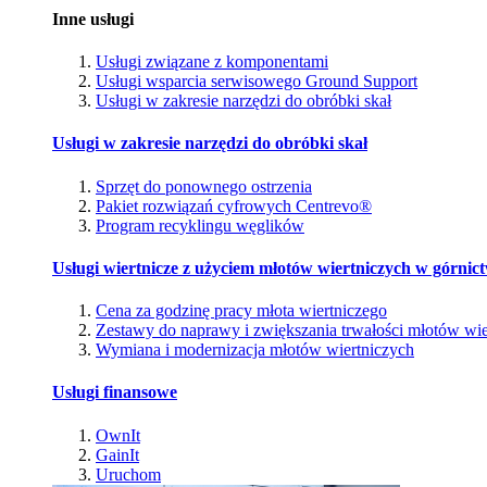
Inne usługi
Usługi związane z komponentami
Usługi wsparcia serwisowego Ground Support
Usługi w zakresie narzędzi do obróbki skał
Usługi w zakresie narzędzi do obróbki skał
Sprzęt do ponownego ostrzenia
Pakiet rozwiązań cyfrowych Centrevo®
Program recyklingu węglików
Usługi wiertnicze z użyciem młotów wiertniczych w górnic
Cena za godzinę pracy młota wiertniczego
Zestawy do naprawy i zwiększania trwałości młotów wie
Wymiana i modernizacja młotów wiertniczych
Usługi finansowe
OwnIt
GainIt
Uruchom