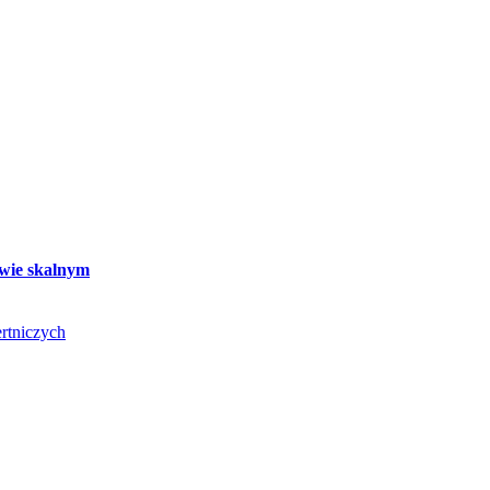
twie skalnym
rtniczych