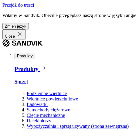
Przejdź do treści
Witamy w Sandvik. Obecnie przeglądasz naszą stronę w języku angiel
Zmień język
Close
Produkty
Produkty
Sprzęt
Podziemne wiertnice
Wiertnice powierzchniowe
Ładowarki
Samochody ciężarowe
Cięcie mechaniczne
Uciekinierzy
Wypożyczalnia i sprzęt używany (strona zewnętrzna)