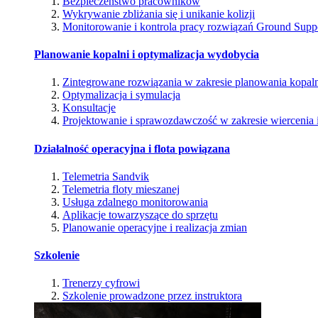
Bezpieczeństwo pracowników
Wykrywanie zbliżania się i unikanie kolizji
Monitorowanie i kontrola pracy rozwiązań Ground Supp
Planowanie kopalni i optymalizacja wydobycia
Zintegrowane rozwiązania w zakresie planowania kopal
Optymalizacja i symulacja
Konsultacje
Projektowanie i sprawozdawczość w zakresie wiercenia i
Działalność operacyjna i flota powiązana
Telemetria Sandvik
Telemetria floty mieszanej
Usługa zdalnego monitorowania
Aplikacje towarzyszące do sprzętu
Planowanie operacyjne i realizacja zmian
Szkolenie
Trenerzy cyfrowi
Szkolenie prowadzone przez instruktora