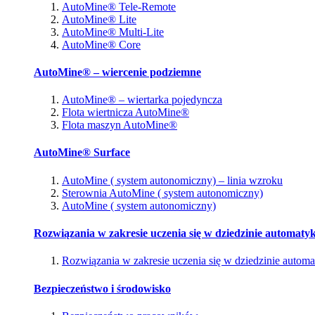
AutoMine® Tele-Remote
AutoMine® Lite
AutoMine® Multi-Lite
AutoMine® Core
AutoMine® – wiercenie podziemne
AutoMine® – wiertarka pojedyncza
Flota wiertnicza AutoMine®
Flota maszyn AutoMine®
AutoMine® Surface
AutoMine ( system autonomiczny) – linia wzroku
Sterownia AutoMine ( system autonomiczny)
AutoMine ( system autonomiczny)
Rozwiązania w zakresie uczenia się w dziedzinie automatyk
Rozwiązania w zakresie uczenia się w dziedzinie automa
Bezpieczeństwo i środowisko