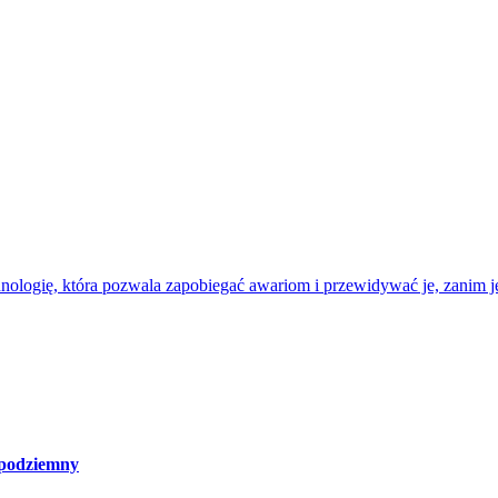
nologię, która pozwala zapobiegać awariom i przewidywać je, zanim je
 podziemny