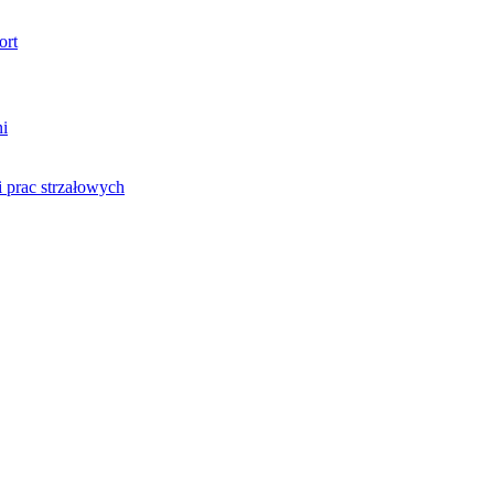
ort
ni
 prac strzałowych