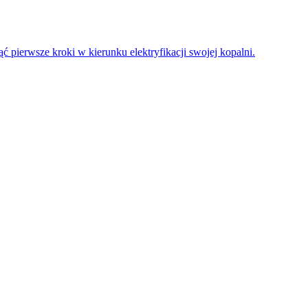
 pierwsze kroki w kierunku elektryfikacji swojej kopalni.