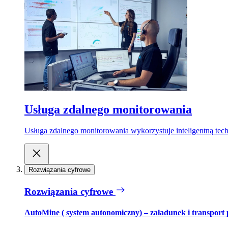
Usługa zdalnego monitorowania
Usługa zdalnego monitorowania wykorzystuje inteligentną tech
Rozwiązania cyfrowe
Rozwiązania cyfrowe
AutoMine ( system autonomiczny) – załadunek i transport