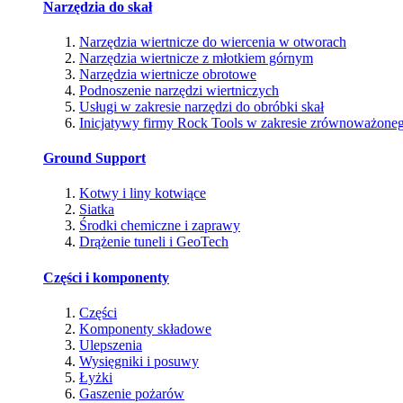
Narzędzia do skał
Narzędzia wiertnicze do wiercenia w otworach
Narzędzia wiertnicze z młotkiem górnym
Narzędzia wiertnicze obrotowe
Podnoszenie narzędzi wiertniczych
Usługi w zakresie narzędzi do obróbki skał
Inicjatywy firmy Rock Tools w zakresie zrównoważone
Ground Support
Kotwy i liny kotwiące
Siatka
Środki chemiczne i zaprawy
Drążenie tuneli i GeoTech
Części i komponenty
Części
Komponenty składowe
Ulepszenia
Wysięgniki i posuwy
Łyżki
Gaszenie pożarów