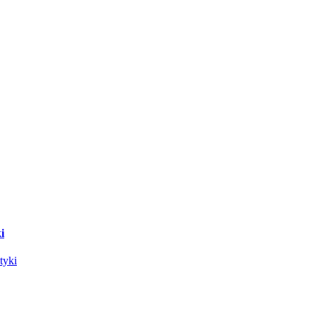
i
tyki