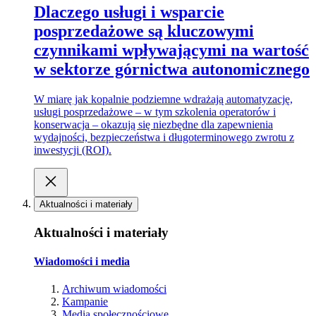
Dlaczego usługi i wsparcie
posprzedażowe są kluczowymi
czynnikami wpływającymi na wartość
w sektorze górnictwa autonomicznego
W miarę jak kopalnie podziemne wdrażają automatyzację,
usługi posprzedażowe – w tym szkolenia operatorów i
konserwacja – okazują się niezbędne dla zapewnienia
wydajności, bezpieczeństwa i długoterminowego zwrotu z
inwestycji (ROI).
Aktualności i materiały
Aktualności i materiały
Wiadomości i media
Archiwum wiadomości
Kampanie
Media społecznościowe