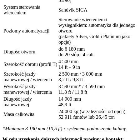
SB90)
System sterowania
Sandvik SICA
wierceniem
Sterowanie wierceniem i
wysięgnikiem: automatyka dla jednego
Poziomy automatyzacji
otworu
(pakiety Silver, Gold i Platinum jako
opcje)
do 6 180 mm
Długość otworu
do 20 stóp i 4 cali
4 500 mm
Szerokość obrotu (profil T)
14 ft – 9 in
Szerokość jazdy
2 500 mm / 3 000 mm
manewrowej / wiercenia
8,2 ft / 9,8 ft
Wysokość jazdy
3 590 mm* / 3 590 mm
manewrowej / wiercenia
11,8 ft / 11,8 ft
Długość jazdy
14 900 mm
manewrowej
48,9 ft
24 000 kg (w zależności od opcji)
Masa całkowita
52 911 funtów lub 26,45 ton
*Minimum 3 190 mm (10,5 ft) z systemem podnoszenia kabiny.
W celu uzyskania dalszych informacji prosimy o kontakt: