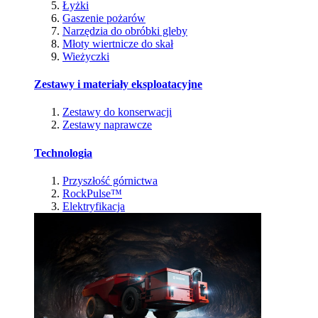
Łyżki
Gaszenie pożarów
Narzędzia do obróbki gleby
Młoty wiertnicze do skał
Wieżyczki
Zestawy i materiały eksploatacyjne
Zestawy do konserwacji
Zestawy naprawcze
Technologia
Przyszłość górnictwa
RockPulse™
Elektryfikacja