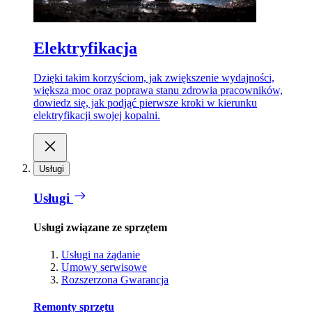
Elektryfikacja
Dzięki takim korzyściom, jak zwiększenie wydajności,
większa moc oraz poprawa stanu zdrowia pracowników,
dowiedz się, jak podjąć pierwsze kroki w kierunku
elektryfikacji swojej kopalni.
Usługi
Usługi
Usługi związane ze sprzętem
Usługi na żądanie
Umowy serwisowe
Rozszerzona Gwarancja
Remonty sprzętu