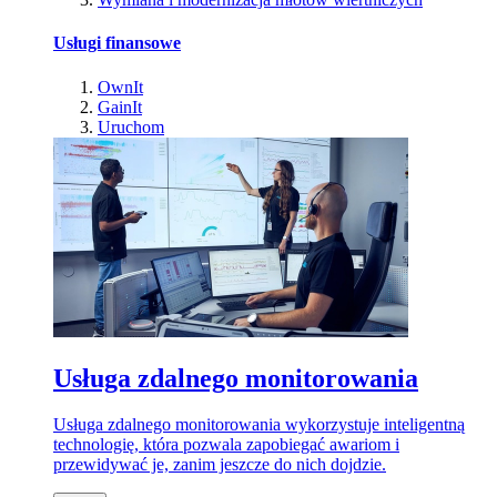
Usługi finansowe
OwnIt
GainIt
Uruchom
Usługa zdalnego monitorowania
Usługa zdalnego monitorowania wykorzystuje inteligentną
technologię, która pozwala zapobiegać awariom i
przewidywać je, zanim jeszcze do nich dojdzie.