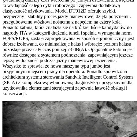
to wydajność całego cyklu roboczego i zapewnia dodatkową
elastyczność użytkowania. Model DT912D oferuje szybki,
bezpieczny i stabilny proces jazdy manewrowej dzięki potężnemu,
przegubowemu wózkowi nośnemu z napędem na cztery koła.
Ponadto kabina, która znalazła się na krótkiej liście kandydatów do
nagrody ITA w kategorii drążenia tuneli i spełnia wymagania norm
FOPS/ROPS, została zaprojektowana w sposób ergonomiczny i jest
dobrze izolowana, co minimalizuje hałas i wibracje; poziom hałasu
pozostaje przez cały czas poniżej 73 dB(A). Opcjonalnie kabina jest
również dostępna z systemem podnoszenia, zapewniającym jeszcze
lepszą widoczność podczas jazdy manewrowej i wiercenia.
Wszystko to sprawia, że nowa maszyna typu jumbo jest
przyjemnym miejscem pracy dla operatora. Ponadto sprawdzona
architektura systemu sterowania Sandvik Intelligent Control System
(SICA) z kompleksową wbudowaną diagnostyką i przyjaznymi dla
użytkownika elementami sterującymi zapewnia łatwość obsługi i
konserwacji.