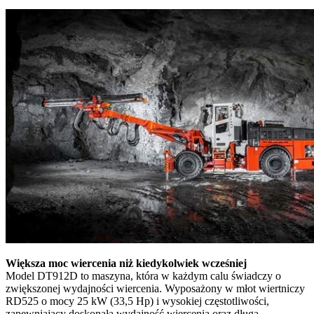
Większa moc wiercenia niż kiedykolwiek wcześniej
Model DT912D to maszyna, która w każdym calu świadczy o
zwiększonej wydajności wiercenia. Wyposażony w młot wiertniczy
RD525 o mocy 25 kW (33,5 Hp) i wysokiej częstotliwości,
zapewniający doskonałą wydajność wiercenia oraz długą