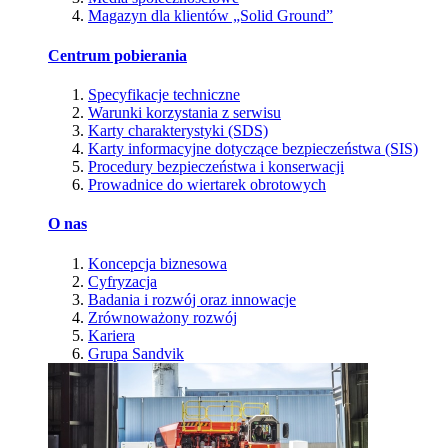
Magazyn dla klientów „Solid Ground”
Centrum pobierania
Specyfikacje techniczne
Warunki korzystania z serwisu
Karty charakterystyki (SDS)
Karty informacyjne dotyczące bezpieczeństwa (SIS)
Procedury bezpieczeństwa i konserwacji
Prowadnice do wiertarek obrotowych
O nas
Koncepcja biznesowa
Cyfryzacja
Badania i rozwój oraz innowacje
Zrównoważony rozwój
Kariera
Grupa Sandvik