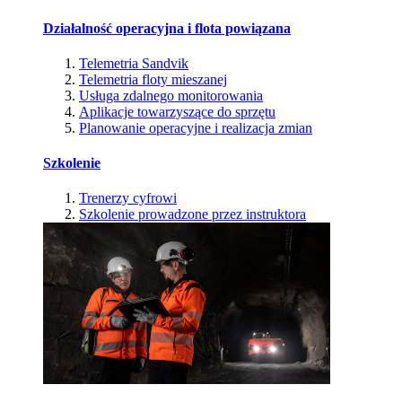
Działalność operacyjna i flota powiązana
Telemetria Sandvik
Telemetria floty mieszanej
Usługa zdalnego monitorowania
Aplikacje towarzyszące do sprzętu
Planowanie operacyjne i realizacja zmian
Szkolenie
Trenerzy cyfrowi
Szkolenie prowadzone przez instruktora