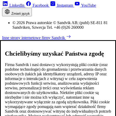
LinkedIn
Facebook
Instagram
YouTube
Zmień język
© 2026 Prawa autorskie © Sandvik AB; (publ) SE-811 81
Sandviken, Szwecja Tel. +46 (0)26 260000
Inne strony internetowe firmy Sandvik
Chcielibyśmy uzyskać Państwa zgodę
Firma Sandvik i nasi dostawcy wykorzystują pliki cookie (oraz
podobne technologie) do gromadzenia i przetwarzania danych
osobowych (takich jak identyfikatory urządzeń, adresy IP oraz
informacje o interakcjach z witryną) w celu zapewnienia
podstawowych funkcji serwisu, analizowania wydajności
serwisu, personalizacji treści oraz wyświetlania reklam
dostosowanych do użytkownika. Niektóre pliki cookie są
niezbędne i nie można ich wyłączyć, natomiast inne są
wykorzystywane wyłącznie za zgodą użytkownika. Pliki cookie
wymagające zgody pomagają nam wspierać działalność firmy
Sandvik oraz dostosowywać witrynę do indywidualnych potrzeb
użytkownika. Możesz zaakceptować lub odrzucić wszystkie