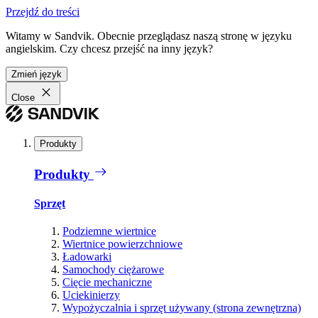
Przejdź do treści
Witamy w Sandvik. Obecnie przeglądasz naszą stronę w języku
angielskim. Czy chcesz przejść na inny język?
Zmień język
Close
Produkty
Produkty
Sprzęt
Podziemne wiertnice
Wiertnice powierzchniowe
Ładowarki
Samochody ciężarowe
Cięcie mechaniczne
Uciekinierzy
Wypożyczalnia i sprzęt używany (strona zewnętrzna)