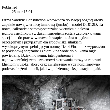
Published
25 mar 15:01
Firma Sandvik Construction wprowadza do swojej bogatej oferty
zupełnie nową wiertnicę tunelową (jumbo) – model DT912D. Ta
nowa, całkowicie samowystarczalna wiertnica tunelowa
jednowysięgnikowa z dużym zasięgiem została zaprojektowana
specjalnie do prac w warstwach wapienia. Jest napędzana
oszczędnym i przyjaznym dla środowiska silnikiem
wysokoprężnym spełniającym normę Tier 4 Final oraz wyposażona
w pokładową sprężarkę i zbiornik na wodę do płukania mgłą
powietrzną. Dzięki nowemu, inteligentnemu i
najnowocześniejszemu systemowi sterowania maszyna zapewni
klientom wysoką jakość oraz zwiększenie wydajności zarówno
podczas drążenia tuneli, jak i w podziemnej eksploatacji kopalń.