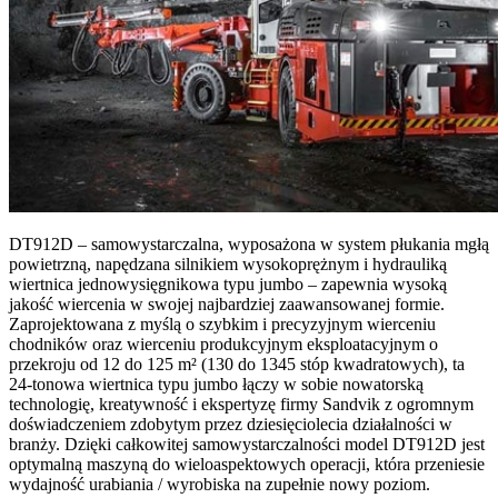
DT912D – samowystarczalna, wyposażona w system płukania mgłą
powietrzną, napędzana silnikiem wysokoprężnym i hydrauliką
wiertnica jednowysięgnikowa typu jumbo – zapewnia wysoką
jakość wiercenia w swojej najbardziej zaawansowanej formie.
Zaprojektowana z myślą o szybkim i precyzyjnym wierceniu
chodników oraz wierceniu produkcyjnym eksploatacyjnym o
przekroju od 12 do 125 m² (130 do 1345 stóp kwadratowych), ta
24-tonowa wiertnica typu jumbo łączy w sobie nowatorską
technologię, kreatywność i ekspertyzę firmy Sandvik z ogromnym
doświadczeniem zdobytym przez dziesięciolecia działalności w
branży. Dzięki całkowitej samowystarczalności model DT912D jest
optymalną maszyną do wieloaspektowych operacji, która przeniesie
wydajność urabiania / wyrobiska na zupełnie nowy poziom.