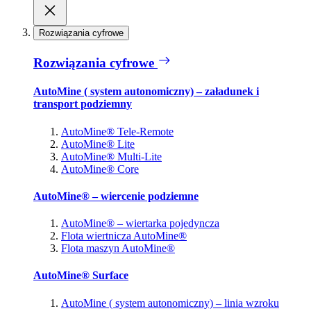
Rozwiązania cyfrowe
Rozwiązania cyfrowe
AutoMine ( system autonomiczny) – załadunek i
transport podziemny
AutoMine® Tele-Remote
AutoMine® Lite
AutoMine® Multi-Lite
AutoMine® Core
AutoMine® – wiercenie podziemne
AutoMine® – wiertarka pojedyncza
Flota wiertnicza AutoMine®
Flota maszyn AutoMine®
AutoMine® Surface
AutoMine ( system autonomiczny) – linia wzroku