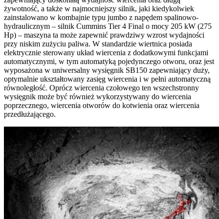
żywotność, a także w najmocniejszy silnik, jaki kiedykolwiek
zainstalowano w kombajnie typu jumbo z napędem spalinowo-
hydraulicznym – silnik Cummins Tier 4 Final o mocy 205 kW (275
Hp) – maszyna ta może zapewnić prawdziwy wzrost wydajności
przy niskim zużyciu paliwa. W standardzie wiertnica posiada
elektrycznie sterowany układ wiercenia z dodatkowymi funkcjami
automatycznymi, w tym automatyką pojedynczego otworu, oraz jest
wyposażona w uniwersalny wysięgnik SB150 zapewniający duży,
optymalnie ukształtowany zasięg wiercenia i w pełni automatyczną
równoległość. Oprócz wiercenia czołowego ten wszechstronny
wysięgnik może być również wykorzystywany do wiercenia
poprzecznego, wiercenia otworów do kotwienia oraz wiercenia
przedłużającego.