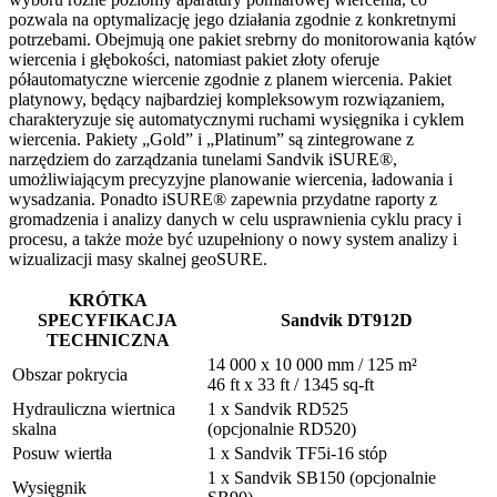
pozwala na optymalizację jego działania zgodnie z konkretnymi
potrzebami. Obejmują one pakiet srebrny do monitorowania kątów
wiercenia i głębokości, natomiast pakiet złoty oferuje
półautomatyczne wiercenie zgodnie z planem wiercenia. Pakiet
platynowy, będący najbardziej kompleksowym rozwiązaniem,
charakteryzuje się automatycznymi ruchami wysięgnika i cyklem
wiercenia. Pakiety „Gold” i „Platinum” są zintegrowane z
narzędziem do zarządzania tunelami Sandvik iSURE®,
umożliwiającym precyzyjne planowanie wiercenia, ładowania i
wysadzania. Ponadto iSURE® zapewnia przydatne raporty z
gromadzenia i analizy danych w celu usprawnienia cyklu pracy i
procesu, a także może być uzupełniony o nowy system analizy i
wizualizacji masy skalnej geoSURE.
KRÓTKA
SPECYFIKACJA
Sandvik DT912D
TECHNICZNA
14 000 x 10 000 mm / 125 m²
Obszar pokrycia
46 ft x 33 ft / 1345 sq-ft
Hydrauliczna wiertnica
1 x Sandvik RD525
skalna
(opcjonalnie RD520)
Posuw wiertła
1 x Sandvik TF5i-16 stóp
1 x Sandvik SB150 (opcjonalnie
Wysięgnik