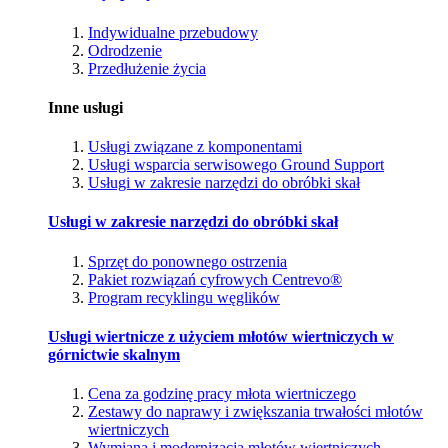
Indywidualne przebudowy
Odrodzenie
Przedłużenie życia
Inne usługi
Usługi związane z komponentami
Usługi wsparcia serwisowego Ground Support
Usługi w zakresie narzędzi do obróbki skał
Usługi w zakresie narzędzi do obróbki skał
Sprzęt do ponownego ostrzenia
Pakiet rozwiązań cyfrowych Centrevo®
Program recyklingu węglików
Usługi wiertnicze z użyciem młotów wiertniczych w
górnictwie skalnym
Cena za godzinę pracy młota wiertniczego
Zestawy do naprawy i zwiększania trwałości młotów
wiertniczych
Wymiana i modernizacja młotów wiertniczych