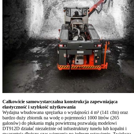
Całkowicie samowystarczalna konstrukcja zapewniająca
elastyczność i szybkość użytkowania
Wydajna wbudowana sprężarka o wydajności 4 m³ (141 cfm) oraz
bardzo duży zbiornik na wodę o pojemności 1000 litrów (265
galonów) do płukania mgłą powietrzną pozwalają modelowi
DT912D działać niezależnie od infrastruktury tunelu lub kopalni i
gwarantują dłuższy czas wiercenia po jednym ustawieniu. Zwiększa