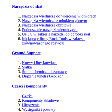
Narzędzia do skał
Narzędzia wiertnicze do wiercenia w otworach
Narzędzia wiertnicze z młotkiem górnym
Narzędzia wiertnicze obrotowe
Podnoszenie narzędzi wiertniczych
Usługi w zakresie narzędzi do obróbki skał
Inicjatywy firmy Rock Tools w zakresie
zrównoważonego rozwoju
Ground Support
Kotwy i liny kotwiące
Siatka
Środki chemiczne i zaprawy
Drążenie tuneli i GeoTech
Części i komponenty
Części
Komponenty składowe
Ulepszenia
Wysięgniki i posuwy