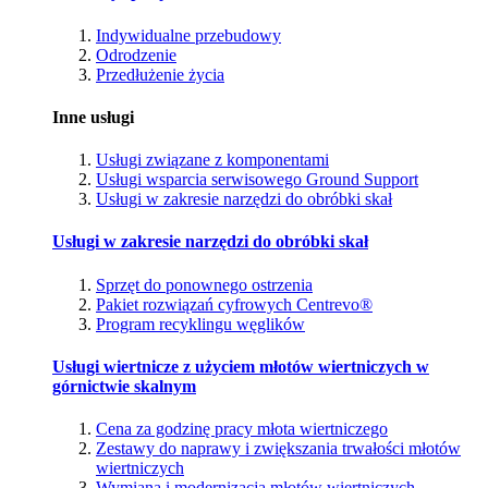
Indywidualne przebudowy
Odrodzenie
Przedłużenie życia
Inne usługi
Usługi związane z komponentami
Usługi wsparcia serwisowego Ground Support
Usługi w zakresie narzędzi do obróbki skał
Usługi w zakresie narzędzi do obróbki skał
Sprzęt do ponownego ostrzenia
Pakiet rozwiązań cyfrowych Centrevo®
Program recyklingu węglików
Usługi wiertnicze z użyciem młotów wiertniczych w
górnictwie skalnym
Cena za godzinę pracy młota wiertniczego
Zestawy do naprawy i zwiększania trwałości młotów
wiertniczych
Wymiana i modernizacja młotów wiertniczych