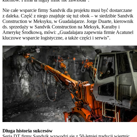
Nie całe wsparcie firmy Sandvik dla projektu musi być dostarczane
z daleka. Część z niego znajduje się tuż obok – w siedzibie Sandvik
Construction w Meksyku, w Guadalajarze. Jorge Duarte, kierownik
ds. sprzedaży w Sandvik Construction na Meksyk, Karaiby i
Amerykę Środkową, mówi: „Guadalajara zapewnia firmie Acatunel
kluczowe wsparcie logistyczne, a także części i serwis”.
Długa historia sukcesów
Seria DT firmy Sandvik wywodzi się z 50-letniej tradycji wiertnic