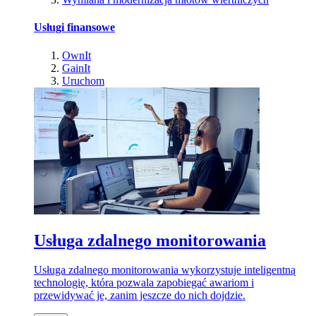
Usługi finansowe
OwnIt
GainIt
Uruchom
Usługa zdalnego monitorowania
Usługa zdalnego monitorowania wykorzystuje inteligentną
technologię, która pozwala zapobiegać awariom i
przewidywać je, zanim jeszcze do nich dojdzie.