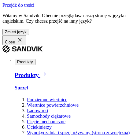
Przejdź do treści
Witamy w Sandvik. Obecnie przeglądasz naszą stronę w języku
angielskim. Czy chcesz przejść na inny język?
Zmień język
Close
Produkty
Produkty
Sprzęt
Podziemne wiertnice
Wiertnice powierzchniowe
Ładowarki
Samochody ciężarowe
Cięcie mechaniczne
Uciekinierzy
Wypożyczalnia i sprzęt używany (strona zewnętrzna)