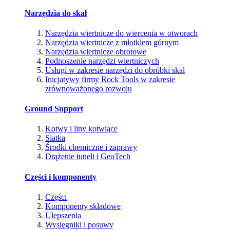
Narzędzia do skał
Narzędzia wiertnicze do wiercenia w otworach
Narzędzia wiertnicze z młotkiem górnym
Narzędzia wiertnicze obrotowe
Podnoszenie narzędzi wiertniczych
Usługi w zakresie narzędzi do obróbki skał
Inicjatywy firmy Rock Tools w zakresie
zrównoważonego rozwoju
Ground Support
Kotwy i liny kotwiące
Siatka
Środki chemiczne i zaprawy
Drążenie tuneli i GeoTech
Części i komponenty
Części
Komponenty składowe
Ulepszenia
Wysięgniki i posuwy