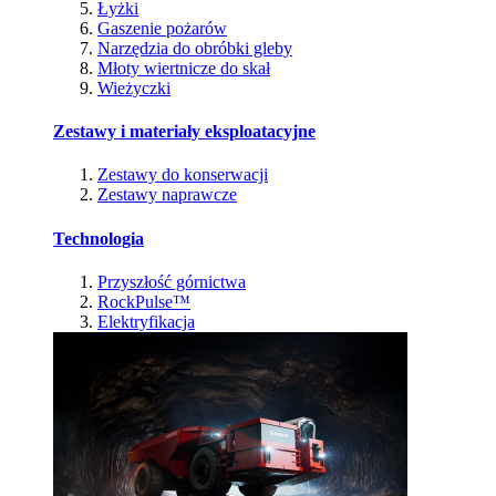
Łyżki
Gaszenie pożarów
Narzędzia do obróbki gleby
Młoty wiertnicze do skał
Wieżyczki
Zestawy i materiały eksploatacyjne
Zestawy do konserwacji
Zestawy naprawcze
Technologia
Przyszłość górnictwa
RockPulse™
Elektryfikacja