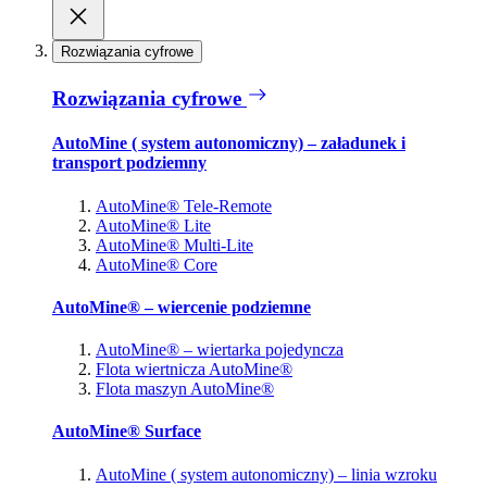
Rozwiązania cyfrowe
Rozwiązania cyfrowe
AutoMine ( system autonomiczny) – załadunek i
transport podziemny
AutoMine® Tele-Remote
AutoMine® Lite
AutoMine® Multi-Lite
AutoMine® Core
AutoMine® – wiercenie podziemne
AutoMine® – wiertarka pojedyncza
Flota wiertnicza AutoMine®
Flota maszyn AutoMine®
AutoMine® Surface
AutoMine ( system autonomiczny) – linia wzroku