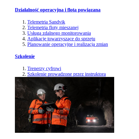
Działalność operacyjna i flota powiązana
Telemetria Sandvik
Telemetria floty mieszanej
Usługa zdalnego monitorowania
Aplikacje towarzyszące do sprzętu
Planowanie operacyjne i realizacja zmian
Szkolenie
Trenerzy cyfrowi
Szkolenie prowadzone przez instruktora