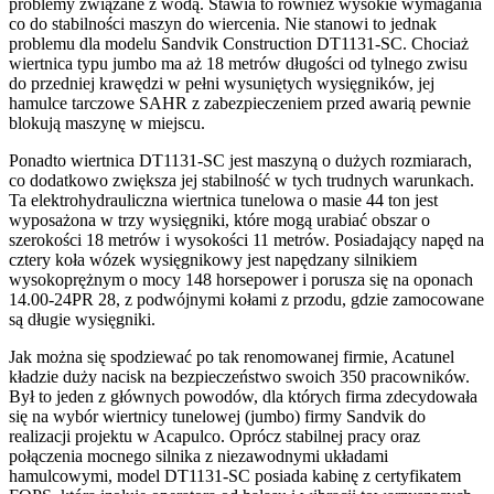
problemy związane z wodą. Stawia to również wysokie wymagania
co do stabilności maszyn do wiercenia. Nie stanowi to jednak
problemu dla modelu Sandvik Construction DT1131-SC. Chociaż
wiertnica typu jumbo ma aż 18 metrów długości od tylnego zwisu
do przedniej krawędzi w pełni wysuniętych wysięgników, jej
hamulce tarczowe SAHR z zabezpieczeniem przed awarią pewnie
blokują maszynę w miejscu.
Ponadto wiertnica DT1131-SC jest maszyną o dużych rozmiarach,
co dodatkowo zwiększa jej stabilność w tych trudnych warunkach.
Ta elektrohydrauliczna wiertnica tunelowa o masie 44 ton jest
wyposażona w trzy wysięgniki, które mogą urabiać obszar o
szerokości 18 metrów i wysokości 11 metrów. Posiadający napęd na
cztery koła wózek wysięgnikowy jest napędzany silnikiem
wysokoprężnym o mocy 148 horsepower i porusza się na oponach
14.00-24PR 28, z podwójnymi kołami z przodu, gdzie zamocowane
są długie wysięgniki.
Jak można się spodziewać po tak renomowanej firmie, Acatunel
kładzie duży nacisk na bezpieczeństwo swoich 350 pracowników.
Był to jeden z głównych powodów, dla których firma zdecydowała
się na wybór wiertnicy tunelowej (jumbo) firmy Sandvik do
realizacji projektu w Acapulco. Oprócz stabilnej pracy oraz
połączenia mocnego silnika z niezawodnymi układami
hamulcowymi, model DT1131-SC posiada kabinę z certyfikatem