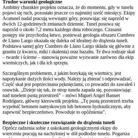
Trudne warunki geologiczne
Ambitny charakter projektu oznacza, że do momentu, gdy w tunelu
pojawi się ruch, pozostało jeszcze co najmniej sześć miesięcy. Ekipy
Acatunel nadal pracują wewnątrz góry, posuwając się naprzód w
dwóch 12-godzinnych zmianach dziennie. Tunel posuwa się
naprzód o około 7,2 metra każdego dnia roboczego. Czasami
postępy nie przychodzą łatwo, ponieważ geologia obszaru Cumbres
de Llano Largo okazała się daleka od idealnej do drążenia tuneli.
Podstawa samej góry Cumbres de Llano Largo składa się głównie z
granitu (z kwarcu, miki i skalenia) oraz bazaltu. Te dwa rodzaje skał
– twarde i ścierne – stanowią poważne wyzwanie zarówno dla ekip
wiertniczych, jak i dla ich sprzętu.
Szczególnym problemem, z jakim borykają się wiertnicy, jest
napotykanie dużych ilości wody. Należy ją zbierać i odprowadzać.
Część skał jest poprzecinana pęknięciami, co prowadzi do zawaleń i
osuwisk. „Dzieje się tak, że strop tunelu zapada się, pozostawiając
nad tunelem pustą przestrzeń” – mówi Miguel Angel Banuet
Rodríguez, główny kierownik projektu. „Tę pustą przestrzeń trzeba
wypełnić betonem natryskowym lub betonem hydraulicznym, aby
zapewnić bezpieczeństwo. Powoduje to opóźnienia”.
Bezpieczne i skuteczne rozwiązanie do drążenia tuneli
Oprócz radzenia sobie z uskokami geologicznymi ekipy do
wiercenia pracują na nachylonej w dół podłodze tunelu. Pogarsza