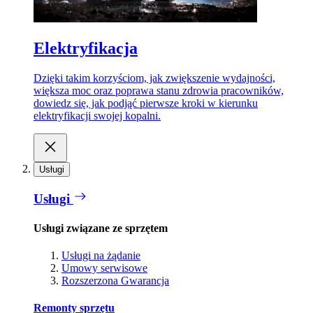
Elektryfikacja
Dzięki takim korzyściom, jak zwiększenie wydajności,
większa moc oraz poprawa stanu zdrowia pracowników,
dowiedz się, jak podjąć pierwsze kroki w kierunku
elektryfikacji swojej kopalni.
Usługi
Usługi
Usługi związane ze sprzętem
Usługi na żądanie
Umowy serwisowe
Rozszerzona Gwarancja
Remonty sprzętu