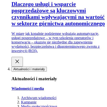
Dlaczego usługi i wsparcie
posprzedażowe są kluczowymi
czynnikami wpływającymi na wartość
w sektorze górnictwa autonomicznego
W miarę jak kopalnie podziemne wdrażają automatyzację,
usługi posprzedażowe – w tym szkolenia operatorów i
konserwacja – okazują się niezbędne dla zapewnienia
wydajności, bezpieczeństwa i długoterminowego zwrotu z
inwestycji (ROI).
Aktualności i materiały
Aktualności i materiały
Wiadomości i media
Archiwum wiadomości
Kampanie
Media społecznościowe