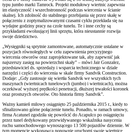
typu jumbo marki Tamrock. Projekt modułowy wiertnic zapewnia
im elastyczność i wszechstronność podczas wiercenia w ścianie
skalnej. Ich zdolność do stabilnego przebijania się przez skałę w
połączeniu z zoptymalizowanymi czasami cyklu przekłada się na
wydajne godziny pracy na czole tunelu. Te i inne cechy są
przykładami ewoluującej linii sprzętu, która nieustannie rozwija
swoje dziedzictwo.
„Wysięgniki są sprytnie zamontowane, automatycznie ustalane w
pozycjach równoległych w celu zapewnienia precyzyjnego
wiercenia otworów oraz zaprojektowane tak, aby zapewnić jak
najszerszy zasięg na powierzchni skały” – mówi Jair Gonzalez,
przedstawiciel ds. sprzedaży i wsparcia technicznego w dziale
narzędzi i części do wiercenia w skale firmy Sandvik Construction.
Dodaje: „Gdy zastosuje się wiertła Sandvik we wszystkich tych
maszynach (wiertnicach tunelowych (jumbo) i wiertnicach), można
oczekiwać wyższej prędkości penetracji, dłuższej trwałości koronek
oraz prostszych otworów. Oto historia firmy Sandvik”.
Ważny kamień milowy osiągnięto 25 października 2015 r., kiedy to
sfinalizowano górne połączenie tunelu. Ponadto, w ramach umowy,
firma Acatunel zgodziła się powrócić do Acapulco po osiągnięciu
przez tunel dedykowany przewidywanego wskaźnika nasycenia
ruchu samochodowego wynoszącego 13 500 pojazdów dziennie. W
tym momencie wykonawca ponownie uruchomi swoje wiertnice