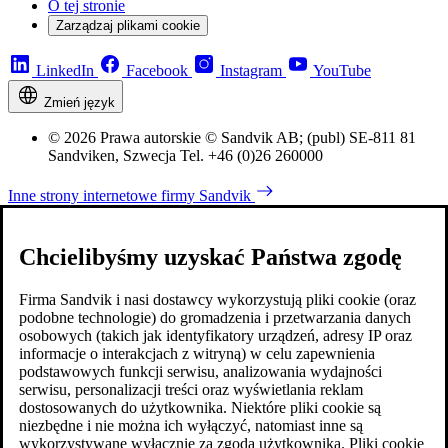
O tej stronie
Zarządzaj plikami cookie
LinkedIn
Facebook
Instagram
YouTube
Zmień język
© 2026 Prawa autorskie © Sandvik AB; (publ) SE-811 81
Sandviken, Szwecja Tel. +46 (0)26 260000
Inne strony internetowe firmy Sandvik
Chcielibyśmy uzyskać Państwa zgodę
Firma Sandvik i nasi dostawcy wykorzystują pliki cookie (oraz
podobne technologie) do gromadzenia i przetwarzania danych
osobowych (takich jak identyfikatory urządzeń, adresy IP oraz
informacje o interakcjach z witryną) w celu zapewnienia
podstawowych funkcji serwisu, analizowania wydajności
serwisu, personalizacji treści oraz wyświetlania reklam
dostosowanych do użytkownika. Niektóre pliki cookie są
niezbędne i nie można ich wyłączyć, natomiast inne są
wykorzystywane wyłącznie za zgodą użytkownika. Pliki cookie