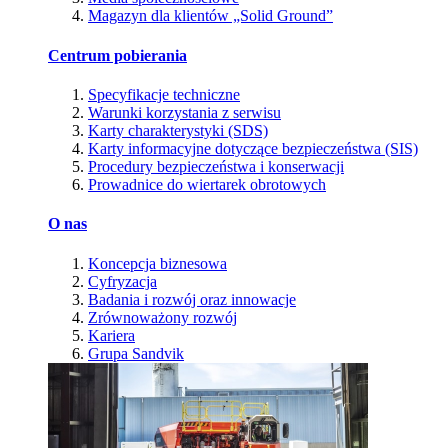
Magazyn dla klientów „Solid Ground”
Centrum pobierania
Specyfikacje techniczne
Warunki korzystania z serwisu
Karty charakterystyki (SDS)
Karty informacyjne dotyczące bezpieczeństwa (SIS)
Procedury bezpieczeństwa i konserwacji
Prowadnice do wiertarek obrotowych
O nas
Koncepcja biznesowa
Cyfryzacja
Badania i rozwój oraz innowacje
Zrównoważony rozwój
Kariera
Grupa Sandvik