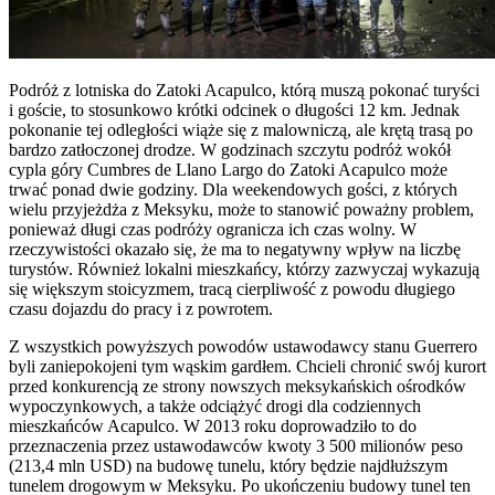
Podróż z lotniska do Zatoki Acapulco, którą muszą pokonać turyści
i goście, to stosunkowo krótki odcinek o długości 12 km. Jednak
pokonanie tej odległości wiąże się z malowniczą, ale krętą trasą po
bardzo zatłoczonej drodze. W godzinach szczytu podróż wokół
cypla góry Cumbres de Llano Largo do Zatoki Acapulco może
trwać ponad dwie godziny. Dla weekendowych gości, z których
wielu przyjeżdża z Meksyku, może to stanowić poważny problem,
ponieważ długi czas podróży ogranicza ich czas wolny. W
rzeczywistości okazało się, że ma to negatywny wpływ na liczbę
turystów. Również lokalni mieszkańcy, którzy zazwyczaj wykazują
się większym stoicyzmem, tracą cierpliwość z powodu długiego
czasu dojazdu do pracy i z powrotem.
Z wszystkich powyższych powodów ustawodawcy stanu Guerrero
byli zaniepokojeni tym wąskim gardłem. Chcieli chronić swój kurort
przed konkurencją ze strony nowszych meksykańskich ośrodków
wypoczynkowych, a także odciążyć drogi dla codziennych
mieszkańców Acapulco. W 2013 roku doprowadziło to do
przeznaczenia przez ustawodawców kwoty 3 500 milionów peso
(213,4 mln USD) na budowę tunelu, który będzie najdłuższym
tunelem drogowym w Meksyku. Po ukończeniu budowy tunel ten