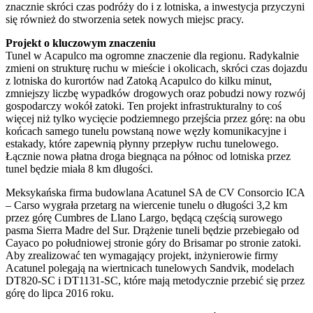
znacznie skróci czas podróży do i z lotniska, a inwestycja przyczyni
się również do stworzenia setek nowych miejsc pracy.
Projekt o kluczowym znaczeniu
Tunel w Acapulco ma ogromne znaczenie dla regionu. Radykalnie
zmieni on strukturę ruchu w mieście i okolicach, skróci czas dojazdu
z lotniska do kurortów nad Zatoką Acapulco do kilku minut,
zmniejszy liczbę wypadków drogowych oraz pobudzi nowy rozwój
gospodarczy wokół zatoki. Ten projekt infrastrukturalny to coś
więcej niż tylko wycięcie podziemnego przejścia przez górę: na obu
końcach samego tunelu powstaną nowe węzły komunikacyjne i
estakady, które zapewnią płynny przepływ ruchu tunelowego.
Łącznie nowa płatna droga biegnąca na północ od lotniska przez
tunel będzie miała 8 km długości.
Meksykańska firma budowlana Acatunel SA de CV Consorcio ICA
– Carso wygrała przetarg na wiercenie tunelu o długości 3,2 km
przez górę Cumbres de Llano Largo, będącą częścią surowego
pasma Sierra Madre del Sur. Drążenie tuneli będzie przebiegało od
Cayaco po południowej stronie góry do Brisamar po stronie zatoki.
Aby zrealizować ten wymagający projekt, inżynierowie firmy
Acatunel polegają na wiertnicach tunelowych Sandvik, modelach
DT820-SC i DT1131-SC, które mają metodycznie przebić się przez
górę do lipca 2016 roku.