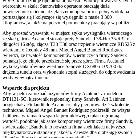
FOPS, która izoluje operatora od hałasu i wibracji towarzyszących
wierceniu w skale. Stanowisko operatora otaczają duże
powierzchnie okienne, dzięki czemu operator ma pełny widok na
poruszające się i kołyszące się wysięgniki o masie 3 300
kilogramów, a także na personel pomocniczy pracujący w pobliżu.
Aby sprostać wyzwaniu w miejscu styku wysięgnika wiertniczego
ze skałą, firma Acatunel stosuje pręty Sandvik T38-Hex35-R32 o
długości 16 stóp, złącza T38-T38 oraz trzpienie wiertnicze RD525 z
wiertłami o średnicy 48 mm. Miguel Angel Banuet Rodríguez
twierdzi, że trwałość komponentów wiertniczych firmy Sandvik
pomaga jego ekipie przedzierać się przez górę. Firma Acatunel
wykorzystała również wiertnice Sandvik DX680 i DX700 do
drążenia tunelu oraz wykonania stopni służących do odprowadzania
wody wewnątrz tunelu.
Wsparcie dla projektu
Aby w pełni zapoznać inżynierów firmy Acatunel z modelem
DT1131-SC, kierownik regionalny firmy Sandvik, Ari Laitinen,
przyjechał z Finlandii do Acapulco, aby przeprowadzić szkolenie
techniczne. Miguel Angel Banuet Rodríguez podkreślił, że wizyta
Laitinena w ramach wsparcia produktowego miała ogromną
wartość, podobnie jak same komponenty wiertnicze firmy Sandvik,
stwierdzając: „Sandvik to poważna firma spełniająca najwyższe
międzynarodowe standardy jakości. Zawsze dba o obsługę swoich
klientów. Firma ta nigdy mnie nie zawiodła”.