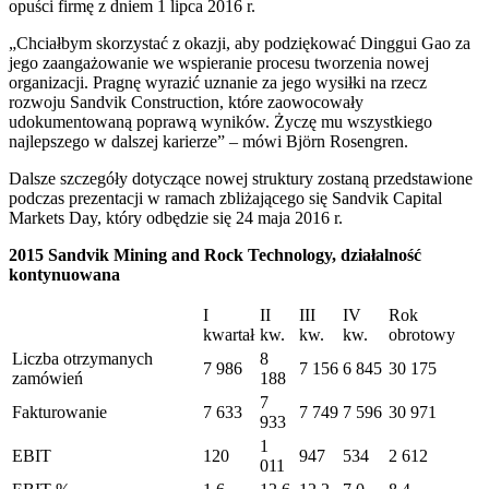
opuści firmę z dniem 1 lipca 2016 r.
„Chciałbym skorzystać z okazji, aby podziękować Dinggui Gao za
jego zaangażowanie we wspieranie procesu tworzenia nowej
organizacji. Pragnę wyrazić uznanie za jego wysiłki na rzecz
rozwoju Sandvik Construction, które zaowocowały
udokumentowaną poprawą wyników. Życzę mu wszystkiego
najlepszego w dalszej karierze” – mówi Björn Rosengren.
Dalsze szczegóły dotyczące nowej struktury zostaną przedstawione
podczas prezentacji w ramach zbliżającego się Sandvik Capital
Markets Day, który odbędzie się 24 maja 2016 r.
2015 Sandvik Mining and Rock Technology, działalność
kontynuowana
I
II
III
IV
Rok
kwartał
kw.
kw.
kw.
obrotowy
Liczba otrzymanych
8
7 986
7 156
6 845
30 175
zamówień
188
7
Fakturowanie
7 633
7 749
7 596
30 971
933
1
EBIT
120
947
534
2 612
011