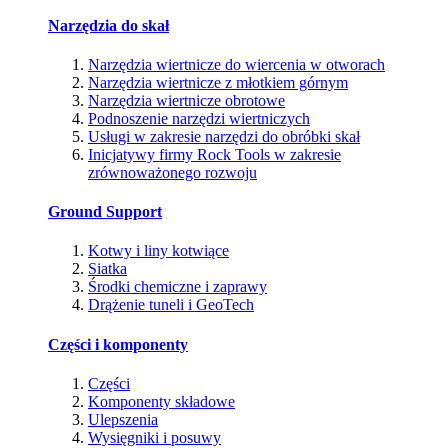
Narzędzia do skał
Narzędzia wiertnicze do wiercenia w otworach
Narzędzia wiertnicze z młotkiem górnym
Narzędzia wiertnicze obrotowe
Podnoszenie narzędzi wiertniczych
Usługi w zakresie narzędzi do obróbki skał
Inicjatywy firmy Rock Tools w zakresie
zrównoważonego rozwoju
Ground Support
Kotwy i liny kotwiące
Siatka
Środki chemiczne i zaprawy
Drążenie tuneli i GeoTech
Części i komponenty
Części
Komponenty składowe
Ulepszenia
Wysięgniki i posuwy