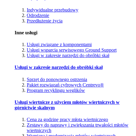
Indywidualne przebudowy
Odrodzenie
Przedłużenie życia
Inne usługi
Usługi związane z komponentami
Usługi wsparcia serwisowego Ground Support
Usługi w zakresie narzędzi do obróbki skał
Usługi w zakresie narzędzi do obróbki skał
Sprzęt do ponownego ostrzenia
Pakiet rozwiązań cyfrowych Centrevo®
Program recyklingu węglików
Usługi wiertnicze z użyciem młotów wiertniczych w
górnictwie skalnym
Cena za godzinę pracy młota wiertniczego
Zestawy do naprawy i zwiększania trwałości młotów
wiertniczych
Wymiana i modernizacja młotów wiertniczych