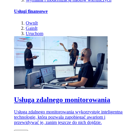
Usługi finansowe
OwnIt
GainIt
Uruchom
Usługa zdalnego monitorowania
Usługa zdalnego monitorowania wykorzystuje inteligentną
technologię, która pozwala zapobiegać awariom i
przewidywać je, zanim jeszcze do nich dojdzie.