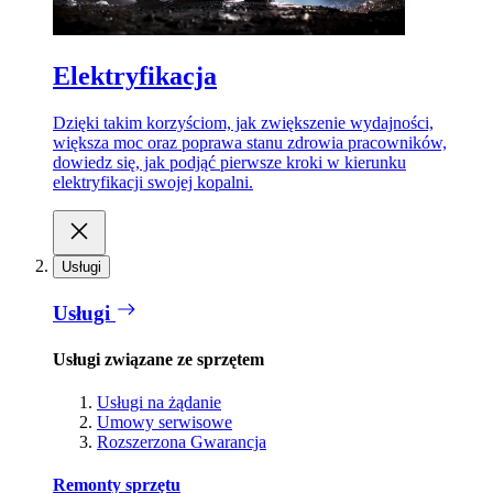
Elektryfikacja
Dzięki takim korzyściom, jak zwiększenie wydajności,
większa moc oraz poprawa stanu zdrowia pracowników,
dowiedz się, jak podjąć pierwsze kroki w kierunku
elektryfikacji swojej kopalni.
Usługi
Usługi
Usługi związane ze sprzętem
Usługi na żądanie
Umowy serwisowe
Rozszerzona Gwarancja
Remonty sprzętu