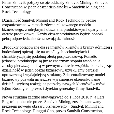
Firma Sandvik połączy swoje oddziały Sandvik Mining i Sandvik
Construction w jeden obszar działalności – Sandvik Mining and
Rock Technology.
Działalność Sandvik Mining and Rock Technology będzie
zorganizowana w ramach zdecentralizowanego modelu
biznesowego, z odrębnymi obszarami produktowymi opartymi na
ofercie produktowej. Każdy obszar produktowy będzie ponosił
pełną odpowiedzialność za swoją działalność.
„Produkty opracowane dla segmentów klientów z branży górniczej i
budowlanej opierają się na wspólnych technologiach i
charakteryzują się podobną ofertą posprzedażową. Ponadto
jednostki produkcyjne są już w znacznym stopniu wspólne, a
zasoby pierwszej linii są w pewnym zakresie współdzielone. Łącząc
działalność w jeden obszar biznesowy, uzyskujemy bardziej
uproszczoną i wydajniejszą strukturę. Zdecentralizowany model
biznesowy pozwala na jeszcze wyraźniejsze ukierunkowanie
działań i szybszą reakcję na potrzeby naszych klientów” – mówi
Björn Rosengren, prezes i dyrektor generalny firmy Sandvik.
Nowa struktura zacznie obowiązywać od 1 lipca 2016 r., a Lars
Engström, obecnie prezes Sandvik Mining, został mianowany
prezesem nowego obszaru biznesowego – Sandvik Mining and
Rock Technology. Dinggui Gao, prezes Sandvik Construction,