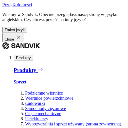
Przejdź do treści
Witamy w Sandvik. Obecnie przeglądasz naszą stronę w języku
angielskim. Czy chcesz przejść na inny język?
Zmień język
Close
Produkty
Produkty
Sprzęt
Podziemne wiertnice
Wiertnice powierzchniowe
Ładowarki
Samochody ciężarowe
Cięcie mechaniczne
Uciekinierzy
Wypożyczalnia i sprzęt używany (strona zewnętrzna)