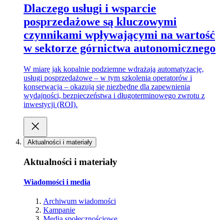
Dlaczego usługi i wsparcie
posprzedażowe są kluczowymi
czynnikami wpływającymi na wartość
w sektorze górnictwa autonomicznego
W miarę jak kopalnie podziemne wdrażają automatyzację,
usługi posprzedażowe – w tym szkolenia operatorów i
konserwacja – okazują się niezbędne dla zapewnienia
wydajności, bezpieczeństwa i długoterminowego zwrotu z
inwestycji (ROI).
Aktualności i materiały
Aktualności i materiały
Wiadomości i media
Archiwum wiadomości
Kampanie
Media społecznościowe