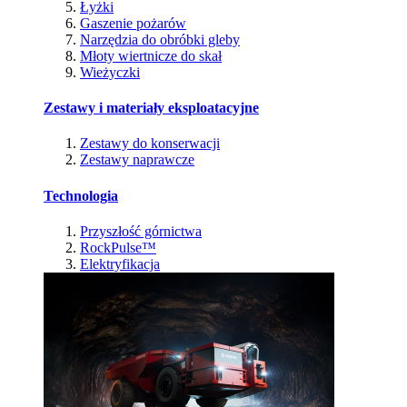
Łyżki
Gaszenie pożarów
Narzędzia do obróbki gleby
Młoty wiertnicze do skał
Wieżyczki
Zestawy i materiały eksploatacyjne
Zestawy do konserwacji
Zestawy naprawcze
Technologia
Przyszłość górnictwa
RockPulse™
Elektryfikacja