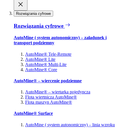
Rozwiązania cyfrowe
Rozwiązania cyfrowe
AutoMine ( system autonomiczny) – załadunek i
transport podziemny
AutoMine® Tele-Remote
AutoMine® Lite
AutoMine® Multi-Lite
AutoMine® Core
AutoMine® – wiercenie podziemne
AutoMine® – wiertarka pojedyncza
Flota wiertnicza AutoMine®
Flota maszyn AutoMine®
AutoMine® Surface
AutoMine ( system autonomiczny) – linia wzroku