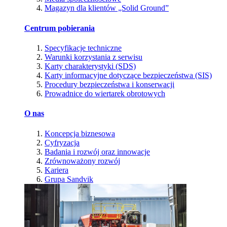
Magazyn dla klientów „Solid Ground”
Centrum pobierania
Specyfikacje techniczne
Warunki korzystania z serwisu
Karty charakterystyki (SDS)
Karty informacyjne dotyczące bezpieczeństwa (SIS)
Procedury bezpieczeństwa i konserwacji
Prowadnice do wiertarek obrotowych
O nas
Koncepcja biznesowa
Cyfryzacja
Badania i rozwój oraz innowacje
Zrównoważony rozwój
Kariera
Grupa Sandvik