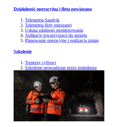
Działalność operacyjna i flota powiązana
Telemetria Sandvik
Telemetria floty mieszanej
Usługa zdalnego monitorowania
Aplikacje towarzyszące do sprzętu
Planowanie operacyjne i realizacja zmian
Szkolenie
Trenerzy cyfrowi
Szkolenie prowadzone przez instruktora