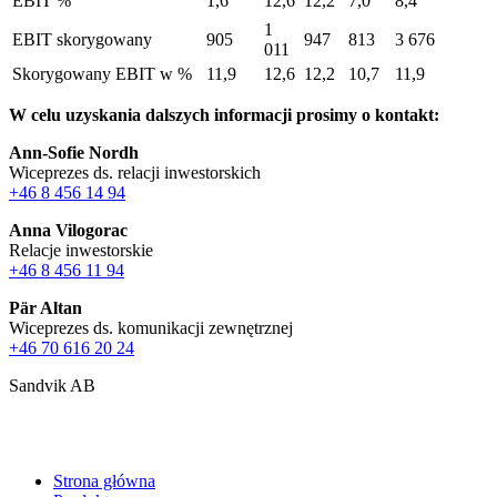
EBIT %
1,6
12,6
12,2
7,0
8,4
1
EBIT skorygowany
905
947
813
3 676
011
Skorygowany EBIT w %
11,9
12,6
12,2
10,7
11,9
W celu uzyskania dalszych informacji prosimy o kontakt:
Ann-Sofie Nordh
Wiceprezes ds. relacji inwestorskich
+46 8 456 14 94
Anna Vilogorac
Relacje inwestorskie
+46 8 456 11 94
Pär Altan
Wiceprezes ds. komunikacji zewnętrznej
+46 70 616 20 24
Sandvik AB
Strona główna