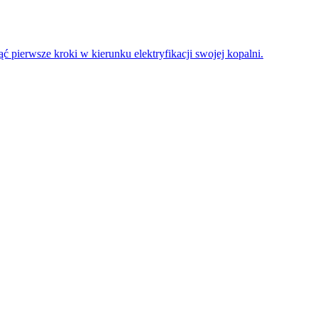
 pierwsze kroki w kierunku elektryfikacji swojej kopalni.