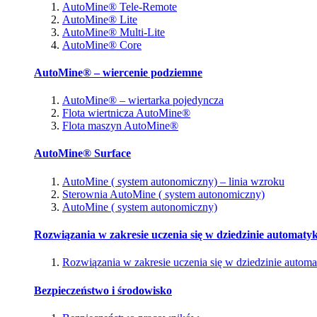
AutoMine® Tele-Remote
AutoMine® Lite
AutoMine® Multi-Lite
AutoMine® Core
AutoMine® – wiercenie podziemne
AutoMine® – wiertarka pojedyncza
Flota wiertnicza AutoMine®
Flota maszyn AutoMine®
AutoMine® Surface
AutoMine ( system autonomiczny) – linia wzroku
Sterownia AutoMine ( system autonomiczny)
AutoMine ( system autonomiczny)
Rozwiązania w zakresie uczenia się w dziedzinie automatyk
Rozwiązania w zakresie uczenia się w dziedzinie automa
Bezpieczeństwo i środowisko