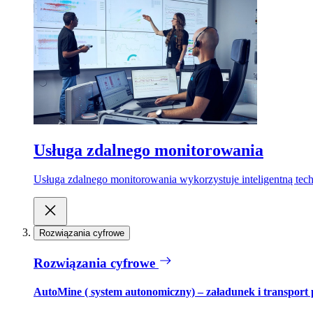
Usługa zdalnego monitorowania
Usługa zdalnego monitorowania wykorzystuje inteligentną tech
Rozwiązania cyfrowe
Rozwiązania cyfrowe
AutoMine ( system autonomiczny) – załadunek i transport