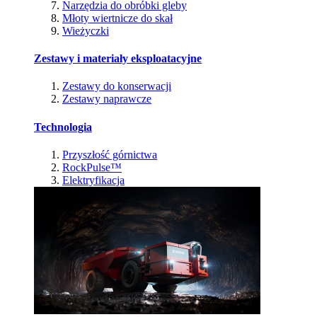
Narzędzia do obróbki gleby
Młoty wiertnicze do skał
Wieżyczki
Zestawy i materiały eksploatacyjne
Zestawy do konserwacji
Zestawy naprawcze
Technologia
Przyszłość górnictwa
RockPulse™
Elektryfikacja