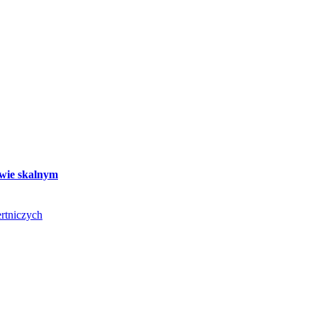
twie skalnym
rtniczych