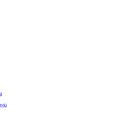
i
tyki