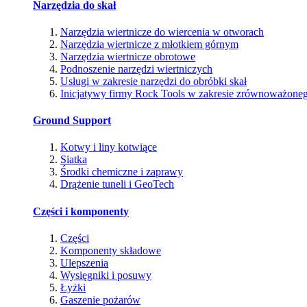
Narzędzia do skał
Narzędzia wiertnicze do wiercenia w otworach
Narzędzia wiertnicze z młotkiem górnym
Narzędzia wiertnicze obrotowe
Podnoszenie narzędzi wiertniczych
Usługi w zakresie narzędzi do obróbki skał
Inicjatywy firmy Rock Tools w zakresie zrównoważone
Ground Support
Kotwy i liny kotwiące
Siatka
Środki chemiczne i zaprawy
Drążenie tuneli i GeoTech
Części i komponenty
Części
Komponenty składowe
Ulepszenia
Wysięgniki i posuwy
Łyżki
Gaszenie pożarów