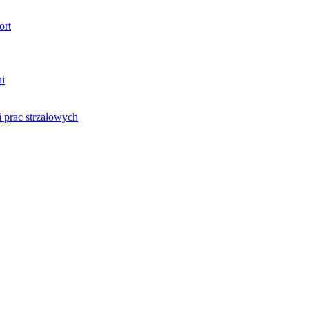
ort
ni
 prac strzałowych