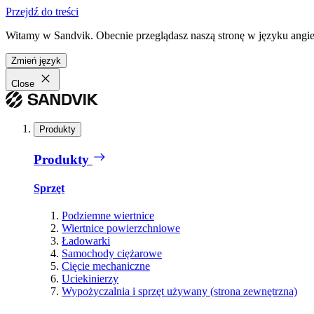
Przejdź do treści
Witamy w Sandvik. Obecnie przeglądasz naszą stronę w języku angiel
Zmień język
Close
Produkty
Produkty
Sprzęt
Podziemne wiertnice
Wiertnice powierzchniowe
Ładowarki
Samochody ciężarowe
Cięcie mechaniczne
Uciekinierzy
Wypożyczalnia i sprzęt używany (strona zewnętrzna)