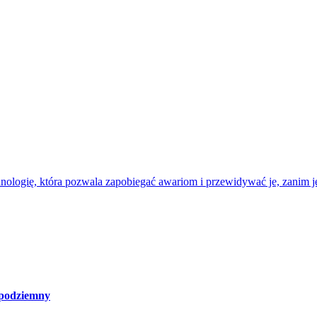
nologię, która pozwala zapobiegać awariom i przewidywać je, zanim je
 podziemny