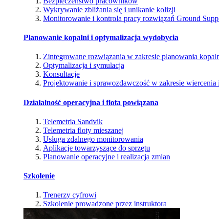
Bezpieczeństwo pracowników
Wykrywanie zbliżania się i unikanie kolizji
Monitorowanie i kontrola pracy rozwiązań Ground Supp
Planowanie kopalni i optymalizacja wydobycia
Zintegrowane rozwiązania w zakresie planowania kopal
Optymalizacja i symulacja
Konsultacje
Projektowanie i sprawozdawczość w zakresie wiercenia i
Działalność operacyjna i flota powiązana
Telemetria Sandvik
Telemetria floty mieszanej
Usługa zdalnego monitorowania
Aplikacje towarzyszące do sprzętu
Planowanie operacyjne i realizacja zmian
Szkolenie
Trenerzy cyfrowi
Szkolenie prowadzone przez instruktora