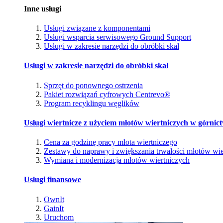
Inne usługi
Usługi związane z komponentami
Usługi wsparcia serwisowego Ground Support
Usługi w zakresie narzędzi do obróbki skał
Usługi w zakresie narzędzi do obróbki skał
Sprzęt do ponownego ostrzenia
Pakiet rozwiązań cyfrowych Centrevo®
Program recyklingu węglików
Usługi wiertnicze z użyciem młotów wiertniczych w górnic
Cena za godzinę pracy młota wiertniczego
Zestawy do naprawy i zwiększania trwałości młotów wie
Wymiana i modernizacja młotów wiertniczych
Usługi finansowe
OwnIt
GainIt
Uruchom