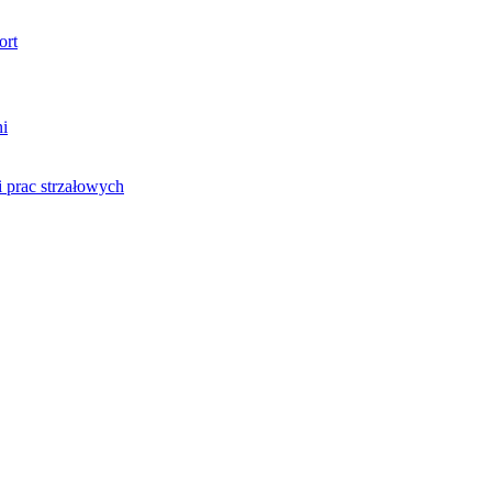
ort
ni
 prac strzałowych