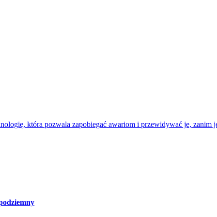
nologię, która pozwala zapobiegać awariom i przewidywać je, zanim je
 podziemny