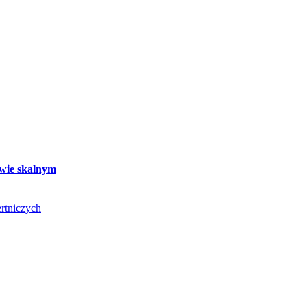
twie skalnym
rtniczych