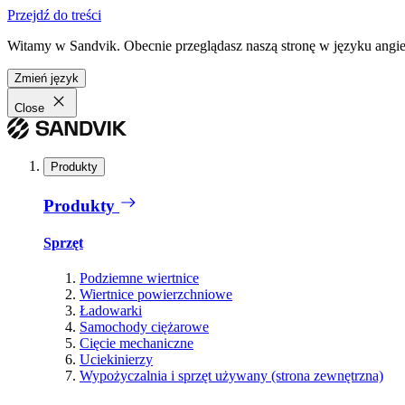
Przejdź do treści
Witamy w Sandvik. Obecnie przeglądasz naszą stronę w języku angiel
Zmień język
Close
Produkty
Produkty
Sprzęt
Podziemne wiertnice
Wiertnice powierzchniowe
Ładowarki
Samochody ciężarowe
Cięcie mechaniczne
Uciekinierzy
Wypożyczalnia i sprzęt używany (strona zewnętrzna)