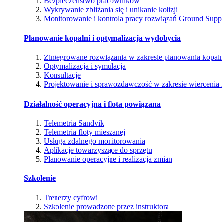
Bezpieczeństwo pracowników
Wykrywanie zbliżania się i unikanie kolizji
Monitorowanie i kontrola pracy rozwiązań Ground Supp
Planowanie kopalni i optymalizacja wydobycia
Zintegrowane rozwiązania w zakresie planowania kopal
Optymalizacja i symulacja
Konsultacje
Projektowanie i sprawozdawczość w zakresie wiercenia i
Działalność operacyjna i flota powiązana
Telemetria Sandvik
Telemetria floty mieszanej
Usługa zdalnego monitorowania
Aplikacje towarzyszące do sprzętu
Planowanie operacyjne i realizacja zmian
Szkolenie
Trenerzy cyfrowi
Szkolenie prowadzone przez instruktora