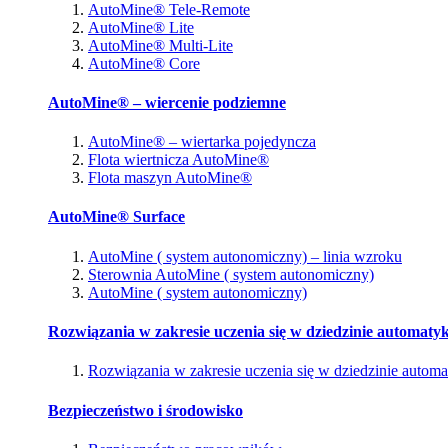
AutoMine® Tele-Remote
AutoMine® Lite
AutoMine® Multi-Lite
AutoMine® Core
AutoMine® – wiercenie podziemne
AutoMine® – wiertarka pojedyncza
Flota wiertnicza AutoMine®
Flota maszyn AutoMine®
AutoMine® Surface
AutoMine ( system autonomiczny) – linia wzroku
Sterownia AutoMine ( system autonomiczny)
AutoMine ( system autonomiczny)
Rozwiązania w zakresie uczenia się w dziedzinie automatyk
Rozwiązania w zakresie uczenia się w dziedzinie automa
Bezpieczeństwo i środowisko