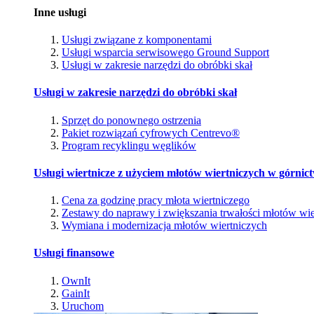
Inne usługi
Usługi związane z komponentami
Usługi wsparcia serwisowego Ground Support
Usługi w zakresie narzędzi do obróbki skał
Usługi w zakresie narzędzi do obróbki skał
Sprzęt do ponownego ostrzenia
Pakiet rozwiązań cyfrowych Centrevo®
Program recyklingu węglików
Usługi wiertnicze z użyciem młotów wiertniczych w górnic
Cena za godzinę pracy młota wiertniczego
Zestawy do naprawy i zwiększania trwałości młotów wie
Wymiana i modernizacja młotów wiertniczych
Usługi finansowe
OwnIt
GainIt
Uruchom