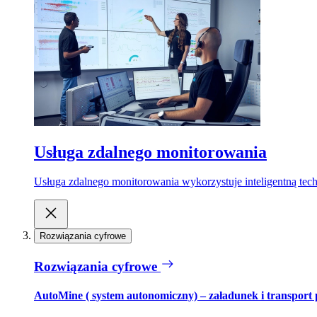
Usługa zdalnego monitorowania
Usługa zdalnego monitorowania wykorzystuje inteligentną tech
Rozwiązania cyfrowe
Rozwiązania cyfrowe
AutoMine ( system autonomiczny) – załadunek i transport