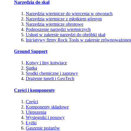
Narzędzia do skał
Narzędzia wiertnicze do wiercenia w otworach
Narzędzia wiertnicze z młotkiem górnym
Narzędzia wiertnicze obrotowe
Podnoszenie narzędzi wiertniczych
Usługi w zakresie narzędzi do obróbki skał
Inicjatywy firmy Rock Tools w zakresie zrównoważone
Ground Support
Kotwy i liny kotwiące
Siatka
Środki chemiczne i zaprawy
Drążenie tuneli i GeoTech
Części i komponenty
Części
Komponenty składowe
Ulepszenia
Wysięgniki i posuwy
Łyżki
Gaszenie pożarów