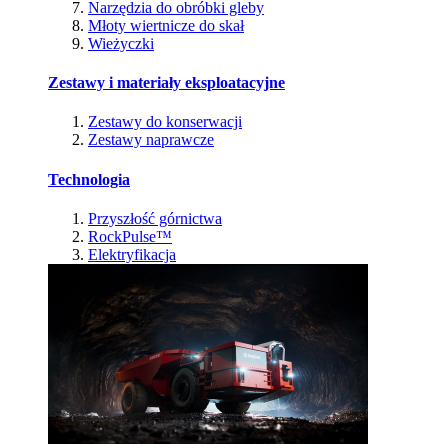
Narzędzia do obróbki gleby
Młoty wiertnicze do skał
Wieżyczki
Zestawy i materiały eksploatacyjne
Zestawy do konserwacji
Zestawy naprawcze
Technologia
Przyszłość górnictwa
RockPulse™
Elektryfikacja