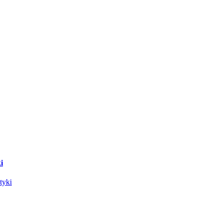
i
tyki