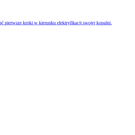
 pierwsze kroki w kierunku elektryfikacji swojej kopalni.