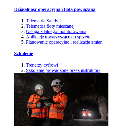
Działalność operacyjna i flota powiązana
Telemetria Sandvik
Telemetria floty mieszanej
Usługa zdalnego monitorowania
Aplikacje towarzyszące do sprzętu
Planowanie operacyjne i realizacja zmian
Szkolenie
Trenerzy cyfrowi
Szkolenie prowadzone przez instruktora