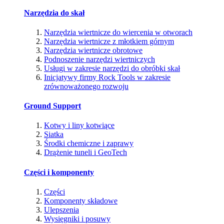
Narzędzia do skał
Narzędzia wiertnicze do wiercenia w otworach
Narzędzia wiertnicze z młotkiem górnym
Narzędzia wiertnicze obrotowe
Podnoszenie narzędzi wiertniczych
Usługi w zakresie narzędzi do obróbki skał
Inicjatywy firmy Rock Tools w zakresie
zrównoważonego rozwoju
Ground Support
Kotwy i liny kotwiące
Siatka
Środki chemiczne i zaprawy
Drążenie tuneli i GeoTech
Części i komponenty
Części
Komponenty składowe
Ulepszenia
Wysięgniki i posuwy