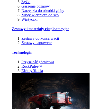
Łyżki
Gaszenie pożarów
Narzędzia do obróbki gleby
Młoty wiertnicze do skał
Wieżyczki
Zestawy i materiały eksploatacyjne
Zestawy do konserwacji
Zestawy naprawcze
Technologia
Przyszłość górnictwa
RockPulse™
Elektryfikacja