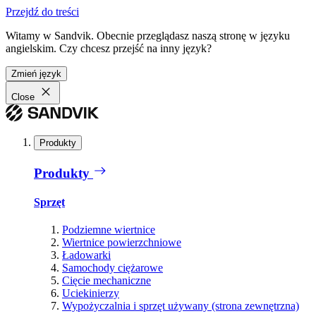
Przejdź do treści
Witamy w Sandvik. Obecnie przeglądasz naszą stronę w języku
angielskim. Czy chcesz przejść na inny język?
Zmień język
Close
Produkty
Produkty
Sprzęt
Podziemne wiertnice
Wiertnice powierzchniowe
Ładowarki
Samochody ciężarowe
Cięcie mechaniczne
Uciekinierzy
Wypożyczalnia i sprzęt używany (strona zewnętrzna)