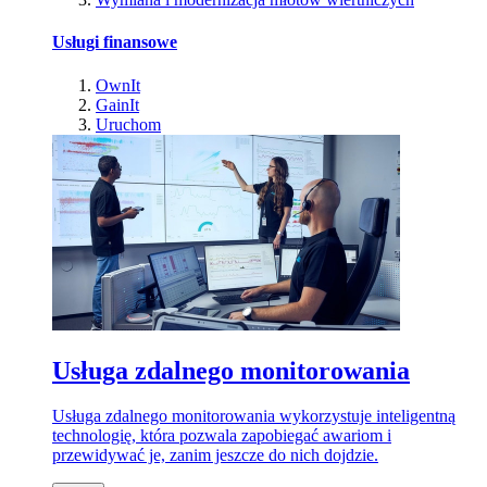
Usługi finansowe
OwnIt
GainIt
Uruchom
Usługa zdalnego monitorowania
Usługa zdalnego monitorowania wykorzystuje inteligentną
technologię, która pozwala zapobiegać awariom i
przewidywać je, zanim jeszcze do nich dojdzie.