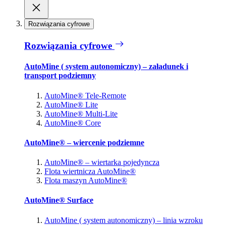
Rozwiązania cyfrowe
Rozwiązania cyfrowe
AutoMine ( system autonomiczny) – załadunek i
transport podziemny
AutoMine® Tele-Remote
AutoMine® Lite
AutoMine® Multi-Lite
AutoMine® Core
AutoMine® – wiercenie podziemne
AutoMine® – wiertarka pojedyncza
Flota wiertnicza AutoMine®
Flota maszyn AutoMine®
AutoMine® Surface
AutoMine ( system autonomiczny) – linia wzroku