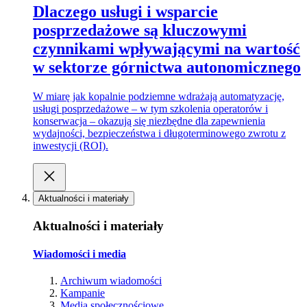
Dlaczego usługi i wsparcie
posprzedażowe są kluczowymi
czynnikami wpływającymi na wartość
w sektorze górnictwa autonomicznego
W miarę jak kopalnie podziemne wdrażają automatyzację,
usługi posprzedażowe – w tym szkolenia operatorów i
konserwacja – okazują się niezbędne dla zapewnienia
wydajności, bezpieczeństwa i długoterminowego zwrotu z
inwestycji (ROI).
Aktualności i materiały
Aktualności i materiały
Wiadomości i media
Archiwum wiadomości
Kampanie
Media społecznościowe