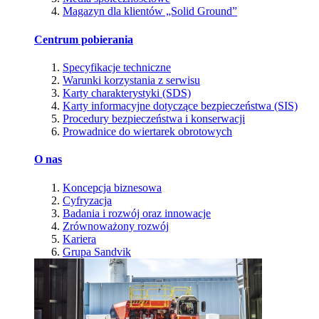
Magazyn dla klientów „Solid Ground”
Centrum pobierania
Specyfikacje techniczne
Warunki korzystania z serwisu
Karty charakterystyki (SDS)
Karty informacyjne dotyczące bezpieczeństwa (SIS)
Procedury bezpieczeństwa i konserwacji
Prowadnice do wiertarek obrotowych
O nas
Koncepcja biznesowa
Cyfryzacja
Badania i rozwój oraz innowacje
Zrównoważony rozwój
Kariera
Grupa Sandvik