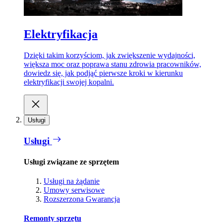
Elektryfikacja
Dzięki takim korzyściom, jak zwiększenie wydajności,
większa moc oraz poprawa stanu zdrowia pracowników,
dowiedz się, jak podjąć pierwsze kroki w kierunku
elektryfikacji swojej kopalni.
Usługi
Usługi
Usługi związane ze sprzętem
Usługi na żądanie
Umowy serwisowe
Rozszerzona Gwarancja
Remonty sprzętu