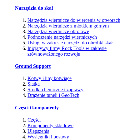
Narzędzia do skał
Narzędzia wiertnicze do wiercenia w otworach
Narzędzia wiertnicze z młotkiem górnym
Narzędzia wiertnicze obrotowe
Podnoszenie narzędzi wiertniczych
Usługi w zakresie narzędzi do obróbki skał
Inicjatywy firmy Rock Tools w zakresie
zrównoważonego rozwoju
Ground Support
Kotwy i liny kotwiące
Siatka
Środki chemiczne i zaprawy
Drążenie tuneli i GeoTech
Części i komponenty
Części
Komponenty składowe
Ulepszenia
Wysięgniki i posuwy