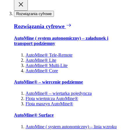
Rozwiązania cyfrowe
Rozwiązania cyfrowe
AutoMine ( system autonomiczny) – załadunek i
transport podziemny
AutoMine® Tele-Remote
AutoMine® Lite
AutoMine® Multi-Lite
AutoMine® Core
AutoMine® – wiercenie podziemne
AutoMine® – wiertarka pojedyncza
Flota wiertnicza AutoMine®
Flota maszyn AutoMine®
AutoMine® Surface
AutoMine ( system autonomiczny) – linia wzroku