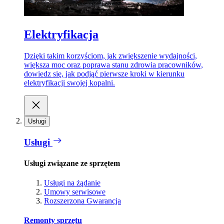
Elektryfikacja
Dzięki takim korzyściom, jak zwiększenie wydajności,
większa moc oraz poprawa stanu zdrowia pracowników,
dowiedz się, jak podjąć pierwsze kroki w kierunku
elektryfikacji swojej kopalni.
Usługi
Usługi
Usługi związane ze sprzętem
Usługi na żądanie
Umowy serwisowe
Rozszerzona Gwarancja
Remonty sprzętu