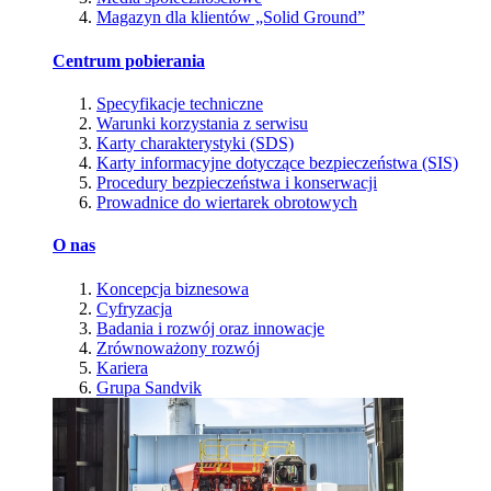
Magazyn dla klientów „Solid Ground”
Centrum pobierania
Specyfikacje techniczne
Warunki korzystania z serwisu
Karty charakterystyki (SDS)
Karty informacyjne dotyczące bezpieczeństwa (SIS)
Procedury bezpieczeństwa i konserwacji
Prowadnice do wiertarek obrotowych
O nas
Koncepcja biznesowa
Cyfryzacja
Badania i rozwój oraz innowacje
Zrównoważony rozwój
Kariera
Grupa Sandvik