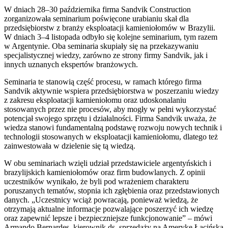
W dniach 28–30 października firma Sandvik Construction
zorganizowała seminarium poświęcone urabianiu skał dla
przedsiębiorstw z branży eksploatacji kamieniołomów w Brazylii.
W dniach 3–4 listopada odbyło się kolejne seminarium, tym razem
w Argentynie. Oba seminaria skupiały się na przekazywaniu
specjalistycznej wiedzy, zarówno ze strony firmy Sandvik, jak i
innych uznanych ekspertów branżowych.
Seminaria te stanowią część procesu, w ramach którego firma
Sandvik aktywnie wspiera przedsiębiorstwa w poszerzaniu wiedzy
z zakresu eksploatacji kamieniołomu oraz udoskonalaniu
stosowanych przez nie procesów, aby mogły w pełni wykorzystać
potencjał swojego sprzętu i działalności. Firma Sandvik uważa, że
wiedza stanowi fundamentalną podstawę rozwoju nowych technik i
technologii stosowanych w eksploatacji kamieniołomu, dlatego też
zainwestowała w dzielenie się tą wiedzą.
W obu seminariach wzięli udział przedstawiciele argentyńskich i
brazylijskich kamieniołomów oraz firm budowlanych. Z opinii
uczestników wynikało, że byli pod wrażeniem charakteru
poruszanych tematów, stopnia ich zgłębienia oraz przedstawionych
danych. „Uczestnicy wciąż powracają, ponieważ wiedzą, że
otrzymają aktualne informacje pozwalające poszerzyć ich wiedzę
oraz zapewnić lepsze i bezpieczniejsze funkcjonowanie” – mówi
Armando Bernardes, kierownik ds. sprzedaży na Amerykę Łacińską