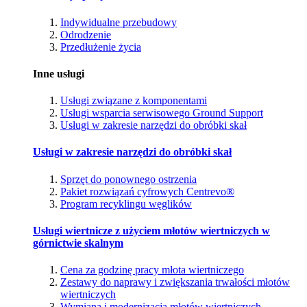
Indywidualne przebudowy
Odrodzenie
Przedłużenie życia
Inne usługi
Usługi związane z komponentami
Usługi wsparcia serwisowego Ground Support
Usługi w zakresie narzędzi do obróbki skał
Usługi w zakresie narzędzi do obróbki skał
Sprzęt do ponownego ostrzenia
Pakiet rozwiązań cyfrowych Centrevo®
Program recyklingu węglików
Usługi wiertnicze z użyciem młotów wiertniczych w
górnictwie skalnym
Cena za godzinę pracy młota wiertniczego
Zestawy do naprawy i zwiększania trwałości młotów
wiertniczych
Wymiana i modernizacja młotów wiertniczych