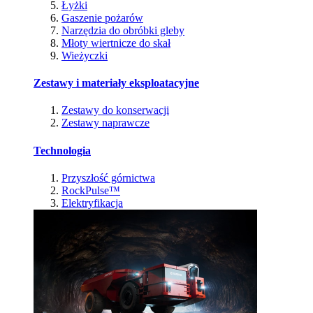
Łyżki
Gaszenie pożarów
Narzędzia do obróbki gleby
Młoty wiertnicze do skał
Wieżyczki
Zestawy i materiały eksploatacyjne
Zestawy do konserwacji
Zestawy naprawcze
Technologia
Przyszłość górnictwa
RockPulse™
Elektryfikacja