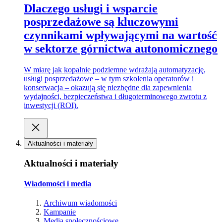
Dlaczego usługi i wsparcie
posprzedażowe są kluczowymi
czynnikami wpływającymi na wartość
w sektorze górnictwa autonomicznego
W miarę jak kopalnie podziemne wdrażają automatyzację,
usługi posprzedażowe – w tym szkolenia operatorów i
konserwacja – okazują się niezbędne dla zapewnienia
wydajności, bezpieczeństwa i długoterminowego zwrotu z
inwestycji (ROI).
Aktualności i materiały
Aktualności i materiały
Wiadomości i media
Archiwum wiadomości
Kampanie
Media społecznościowe