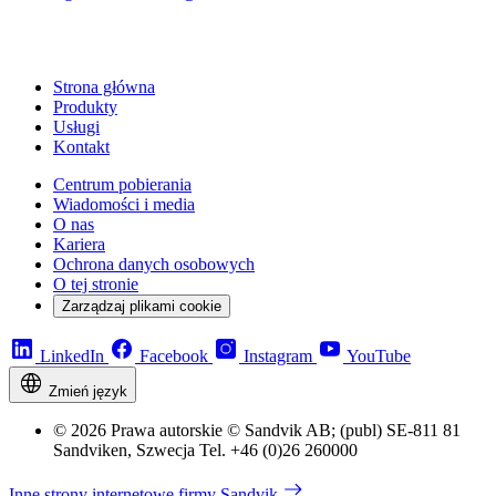
Strona główna
Produkty
Usługi
Kontakt
Centrum pobierania
Wiadomości i media
O nas
Kariera
Ochrona danych osobowych
O tej stronie
Zarządzaj plikami cookie
LinkedIn
Facebook
Instagram
YouTube
Zmień język
© 2026 Prawa autorskie © Sandvik AB; (publ) SE-811 81
Sandviken, Szwecja Tel. +46 (0)26 260000
Inne strony internetowe firmy Sandvik