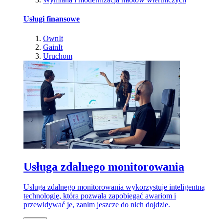
Usługi finansowe
OwnIt
GainIt
Uruchom
Usługa zdalnego monitorowania
Usługa zdalnego monitorowania wykorzystuje inteligentną
technologię, która pozwala zapobiegać awariom i
przewidywać je, zanim jeszcze do nich dojdzie.