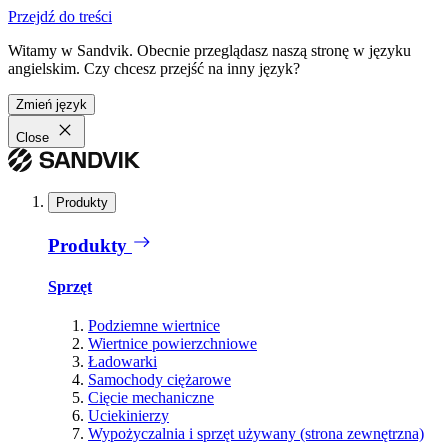
Przejdź do treści
Witamy w Sandvik. Obecnie przeglądasz naszą stronę w języku
angielskim. Czy chcesz przejść na inny język?
Zmień język
Close
Produkty
Produkty
Sprzęt
Podziemne wiertnice
Wiertnice powierzchniowe
Ładowarki
Samochody ciężarowe
Cięcie mechaniczne
Uciekinierzy
Wypożyczalnia i sprzęt używany (strona zewnętrzna)