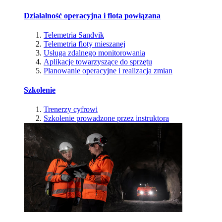
Działalność operacyjna i flota powiązana
Telemetria Sandvik
Telemetria floty mieszanej
Usługa zdalnego monitorowania
Aplikacje towarzyszące do sprzętu
Planowanie operacyjne i realizacja zmian
Szkolenie
Trenerzy cyfrowi
Szkolenie prowadzone przez instruktora