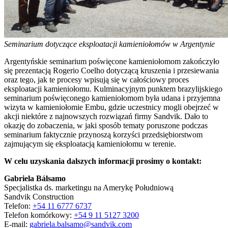
Seminarium dotyczące eksploatacji kamieniołomów w Argentynie
Argentyńskie seminarium poświęcone kamieniołomom zakończyło
się prezentacją Rogerio Coelho dotyczącą kruszenia i przesiewania
oraz tego, jak te procesy wpisują się w całościowy proces
eksploatacji kamieniołomu. Kulminacyjnym punktem brazylijskiego
seminarium poświęconego kamieniołomom była udana i przyjemna
wizyta w kamieniołomie Embu, gdzie uczestnicy mogli obejrzeć w
akcji niektóre z najnowszych rozwiązań firmy Sandvik. Dało to
okazję do zobaczenia, w jaki sposób tematy poruszone podczas
seminarium faktycznie przynoszą korzyści przedsiębiorstwom
zajmującym się eksploatacją kamieniołomu w terenie.
W celu uzyskania dalszych informacji prosimy o kontakt:
Gabriela Bálsamo
Specjalistka ds. marketingu na Amerykę Południową
Sandvik Construction
Telefon:
+54 11 6777 6737
Telefon komórkowy:
+54 9 11 5127 3200
E-mail:
gabriela.balsamo@sandvik.com