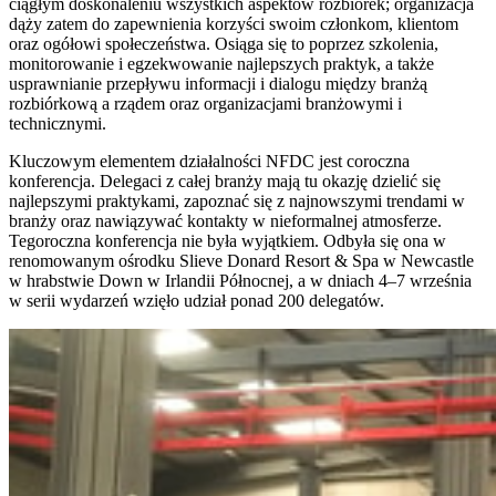
ciągłym doskonaleniu wszystkich aspektów rozbiórek; organizacja
dąży zatem do zapewnienia korzyści swoim członkom, klientom
oraz ogółowi społeczeństwa. Osiąga się to poprzez szkolenia,
monitorowanie i egzekwowanie najlepszych praktyk, a także
usprawnianie przepływu informacji i dialogu między branżą
rozbiórkową a rządem oraz organizacjami branżowymi i
technicznymi.
Kluczowym elementem działalności NFDC jest coroczna
konferencja. Delegaci z całej branży mają tu okazję dzielić się
najlepszymi praktykami, zapoznać się z najnowszymi trendami w
branży oraz nawiązywać kontakty w nieformalnej atmosferze.
Tegoroczna konferencja nie była wyjątkiem. Odbyła się ona w
renomowanym ośrodku Slieve Donard Resort & Spa w Newcastle
w hrabstwie Down w Irlandii Północnej, a w dniach 4–7 września
w serii wydarzeń wzięło udział ponad 200 delegatów.