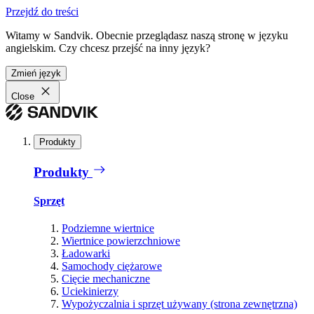
Przejdź do treści
Witamy w Sandvik. Obecnie przeglądasz naszą stronę w języku
angielskim. Czy chcesz przejść na inny język?
Zmień język
Close
Produkty
Produkty
Sprzęt
Podziemne wiertnice
Wiertnice powierzchniowe
Ładowarki
Samochody ciężarowe
Cięcie mechaniczne
Uciekinierzy
Wypożyczalnia i sprzęt używany (strona zewnętrzna)