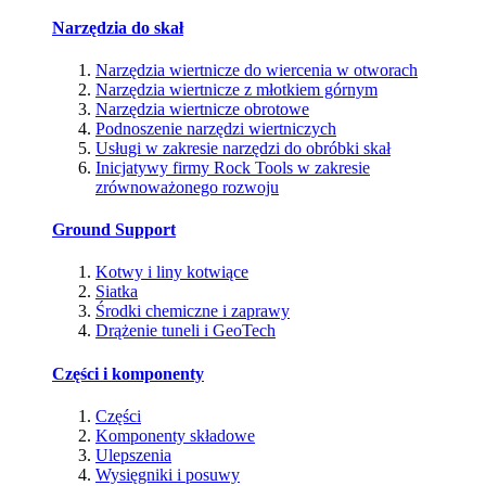
Narzędzia do skał
Narzędzia wiertnicze do wiercenia w otworach
Narzędzia wiertnicze z młotkiem górnym
Narzędzia wiertnicze obrotowe
Podnoszenie narzędzi wiertniczych
Usługi w zakresie narzędzi do obróbki skał
Inicjatywy firmy Rock Tools w zakresie
zrównoważonego rozwoju
Ground Support
Kotwy i liny kotwiące
Siatka
Środki chemiczne i zaprawy
Drążenie tuneli i GeoTech
Części i komponenty
Części
Komponenty składowe
Ulepszenia
Wysięgniki i posuwy