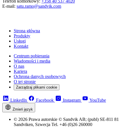
Telefon komórkowy:
+358 40 537 4020
E-mail:
satu.ramo@sandvik.com
Strona główna
Produkty
Usługi
Kontakt
Centrum pobierania
Wiadomości i media
O nas
Kariera
Ochrona danych osobowych
O tej stronie
Zarządzaj plikami cookie
LinkedIn
Facebook
Instagram
YouTube
Zmień język
© 2026 Prawa autorskie © Sandvik AB; (publ) SE-811 81
Sandviken, Szwecja Tel. +46 (0)26 260000