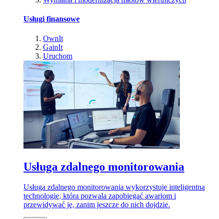
Usługi finansowe
OwnIt
GainIt
Uruchom
Usługa zdalnego monitorowania
Usługa zdalnego monitorowania wykorzystuje inteligentną
technologię, która pozwala zapobiegać awariom i
przewidywać je, zanim jeszcze do nich dojdzie.