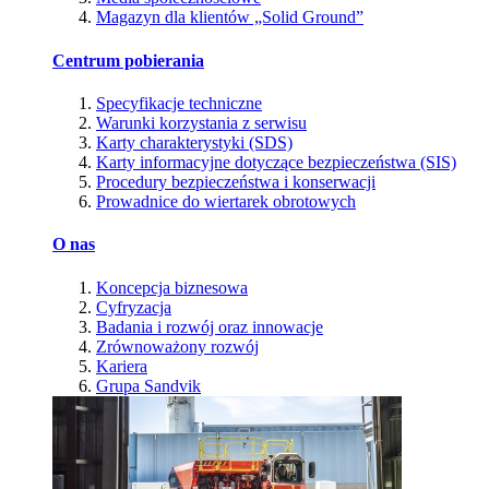
Magazyn dla klientów „Solid Ground”
Centrum pobierania
Specyfikacje techniczne
Warunki korzystania z serwisu
Karty charakterystyki (SDS)
Karty informacyjne dotyczące bezpieczeństwa (SIS)
Procedury bezpieczeństwa i konserwacji
Prowadnice do wiertarek obrotowych
O nas
Koncepcja biznesowa
Cyfryzacja
Badania i rozwój oraz innowacje
Zrównoważony rozwój
Kariera
Grupa Sandvik