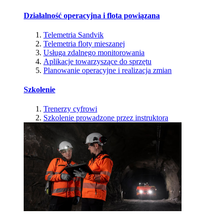
Działalność operacyjna i flota powiązana
Telemetria Sandvik
Telemetria floty mieszanej
Usługa zdalnego monitorowania
Aplikacje towarzyszące do sprzętu
Planowanie operacyjne i realizacja zmian
Szkolenie
Trenerzy cyfrowi
Szkolenie prowadzone przez instruktora