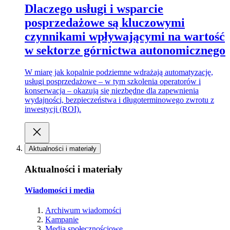
Dlaczego usługi i wsparcie
posprzedażowe są kluczowymi
czynnikami wpływającymi na wartość
w sektorze górnictwa autonomicznego
W miarę jak kopalnie podziemne wdrażają automatyzację,
usługi posprzedażowe – w tym szkolenia operatorów i
konserwacja – okazują się niezbędne dla zapewnienia
wydajności, bezpieczeństwa i długoterminowego zwrotu z
inwestycji (ROI).
Aktualności i materiały
Aktualności i materiały
Wiadomości i media
Archiwum wiadomości
Kampanie
Media społecznościowe