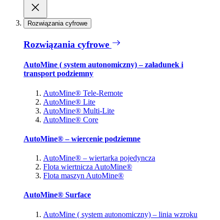
Rozwiązania cyfrowe
Rozwiązania cyfrowe
AutoMine ( system autonomiczny) – załadunek i
transport podziemny
AutoMine® Tele-Remote
AutoMine® Lite
AutoMine® Multi-Lite
AutoMine® Core
AutoMine® – wiercenie podziemne
AutoMine® – wiertarka pojedyncza
Flota wiertnicza AutoMine®
Flota maszyn AutoMine®
AutoMine® Surface
AutoMine ( system autonomiczny) – linia wzroku