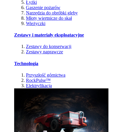
Łyżki
Gaszenie pożarów
Narzędzia do obróbki gleby
Młoty wiertnicze do skał
Wieżyczki
Zestawy i materiały eksploatacyjne
Zestawy do konserwacji
Zestawy naprawcze
Technologia
Przyszłość górnictwa
RockPulse™
Elektryfikacja