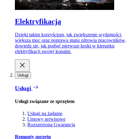
Elektryfikacja
Dzięki takim korzyściom, jak zwiększenie wydajności,
większa moc oraz poprawa stanu zdrowia pracowników,
dowiedz się, jak podjąć pierwsze kroki w kierunku
elektryfikacji swojej kopalni.
Usługi
Usługi
Usługi związane ze sprzętem
Usługi na żądanie
Umowy serwisowe
Rozszerzona Gwarancja
Remonty sprzętu