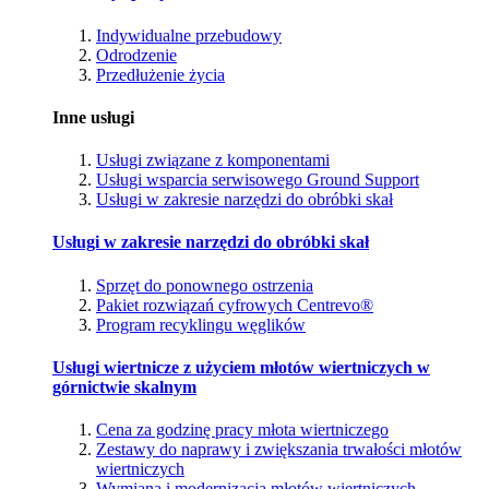
Indywidualne przebudowy
Odrodzenie
Przedłużenie życia
Inne usługi
Usługi związane z komponentami
Usługi wsparcia serwisowego Ground Support
Usługi w zakresie narzędzi do obróbki skał
Usługi w zakresie narzędzi do obróbki skał
Sprzęt do ponownego ostrzenia
Pakiet rozwiązań cyfrowych Centrevo®
Program recyklingu węglików
Usługi wiertnicze z użyciem młotów wiertniczych w
górnictwie skalnym
Cena za godzinę pracy młota wiertniczego
Zestawy do naprawy i zwiększania trwałości młotów
wiertniczych
Wymiana i modernizacja młotów wiertniczych